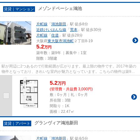
メゾンドペーシェ鴻池
賃貸｜マンション
片町線
「
鴻池新田
」駅 徒歩8分
近鉄けいはんな線
「
荒本
」駅 徒歩30分
片町線
「
住道
」駅 徒歩28分
大阪府
東大阪市
鴻池町
２丁目8-19
5.2
万円
築年数：築9年 ｜募集中：
1室
階数：3階建
駅が周辺に2つあるので行動範囲が広がります。最上階の物件です。2017年築の
物件となっており、きれいな室内が魅力となっています。こちらの物件は築9年
ですが、充実の設備が整ってい...
5.2
万
円
(管理費・共益費 3,000円)
敷：0ヶ月｜礼：0ヶ月
所在階：3階
間取り：1K
面積：22.47㎡
グランヴィア鴻池新田
賃貸｜アパート
片町線
「
鴻池新田
」駅 徒歩5分