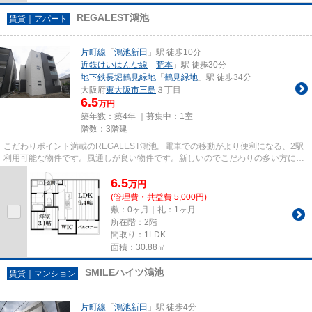
REGALEST鴻池
賃貸｜アパート
片町線
「
鴻池新田
」駅 徒歩10分
近鉄けいはんな線
「
荒本
」駅 徒歩30分
地下鉄長堀鶴見緑地
「
鶴見緑地
」駅 徒歩34分
大阪府
東大阪市
三島
３丁目
6.5
万円
築年数：築4年 ｜募集中：
1室
階数：3階建
こだわりポイント満載のREGALEST鴻池。電車での移動がより便利になる、2駅
利用可能な物件です。風通しが良い物件です。新しいのでこだわりの多い方にも
おすすめの築浅物件です。できる...
6.5
万
円
(管理費・共益費 5,000円)
敷：0ヶ月｜礼：1ヶ月
所在階：2階
間取り：1LDK
面積：30.88㎡
SMILEハイツ鴻池
賃貸｜マンション
片町線
「
鴻池新田
」駅 徒歩4分