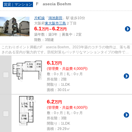
F asecia Boehm
賃貸｜マンション
片町線
「
鴻池新田
」駅 徒歩10分
大阪府
東大阪市
三島
２丁目
6.1
6.2
万円～
万円
築年数：築3年 ｜募集中：
2室
階数：3階建
こだわりポイント満載のF asecia Boehm。2023年築のコチラの物件は、落ち着
きのある室内が魅力的です。防犯対策もバッチリなマンションタイプの物件で
す。電車移動の多い方に嬉しい駅...
6.1
万
円
(管理費・共益費 4,000円)
敷：0ヶ月｜礼：0ヶ月
所在階：2階
間取り：1LDK
面積：30.01㎡
6.2
万
円
(管理費・共益費 4,000円)
敷：0ヶ月｜礼：0ヶ月
所在階：3階
間取り：1LDK
面積：29.29㎡