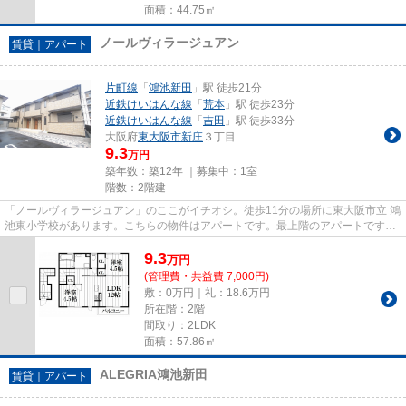
面積：44.75㎡
ノールヴィラージュアン
賃貸｜アパート
片町線
「
鴻池新田
」駅 徒歩21分
近鉄けいはんな線
「
荒本
」駅 徒歩23分
近鉄けいはんな線
「
吉田
」駅 徒歩33分
大阪府
東大阪市
新庄
３丁目
9.3
万円
築年数：築12年 ｜募集中：
1室
階数：2階建
「ノールヴィラージュアン」のここがイチオシ。徒歩11分の場所に東大阪市立 鴻
池東小学校があります。こちらの物件はアパートです。最上階のアパートです。
住都エステートでお客様の希...
9.3
万
円
(管理費・共益費 7,000円)
敷：0万円｜礼：18.6万円
所在階：2階
間取り：2LDK
面積：57.86㎡
ALEGRIA鴻池新田
賃貸｜アパート