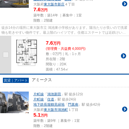
大阪府
東大阪市
新庄
４丁目
7.6
万円
築年数：築14年 ｜募集中：
1室
階数：2階建
徒歩14分の場所に東大阪市立 鴻池東小学校があります。陽当たりが良いので洗濯
物も乾きやすい物件です。最上階のハイツです。住都エステートでは近鉄けいは
んな線荒本駅に近く、交通ア...
7.6
万
円
(管理費・共益費 4,000円)
敷：0万円｜礼：1ヶ月
所在階：2階
間取り：2DK
面積：47.54㎡
アミークス
賃貸｜アパート
片町線
「
鴻池新田
」駅 徒歩12分
片町線
「
住道
」駅 徒歩24分
地下鉄長堀鶴見緑地
「
門真南
」駅 徒歩42分
大阪府
東大阪市
鴻池町
１丁目
5.1
万円
築年数：築9年 ｜募集中：
1室
階数：2階建