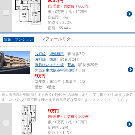
9.3
万
円
(管理費・共益費 7,000円)
敷：0万円｜礼：12万円
所在階：2階
間取り：2LDK
面積：55.44㎡
コンフォールミタニ
賃貸｜マンション
片町線
「
鴻池新田
」駅 徒歩7分
片町線
「
徳庵
」駅 徒歩24分
近鉄けいはんな線
「
荒本
」駅 徒歩29分
大阪府
東大阪市
中鴻池町
１丁目
9
万円
築年数：築11年 ｜募集中：
1室
階数：3階建
東大阪西鴻池郵便局もすぐ近く(徒歩6分)の場所にあり、受け取りや手続きも楽で
す。いつでも快適空間を味わえる通風良好な気持ちよいマンション。こちらはマ
ンションタイプになります。...
9
万
円
(管理費・共益費 6,500円)
敷：0万円｜礼：12万円
所在階：2階
間取り：1LDK