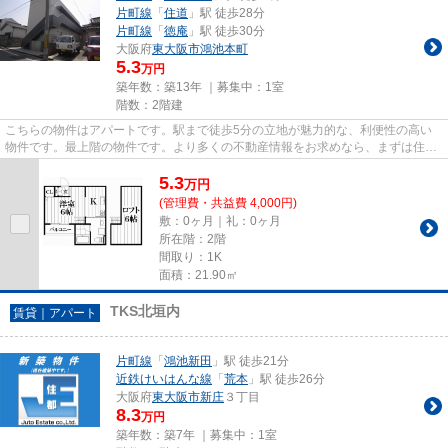
片町線
「
住道
」駅 徒歩28分
片町線
「
徳庵
」駅 徒歩30分
大阪府
東大阪市
鴻池本町
5.3
万円
築年数：築13年 ｜募集中：
1室
階数：2階建
こちらの物件はアパートです。駅まで徒歩5分の立地が魅力的な、利便性の高い
物件です。最上階の物件です。より多くの不動産情報をお求めなら、まずは住都
エステートまでご連絡ください...
5.3
万
円
(管理費・共益費 4,000円)
敷：0ヶ月｜礼：0ヶ月
所在階：2階
間取り：1K
面積：21.90㎡
TKS北垣内
賃貸｜アパート
片町線
「
鴻池新田
」駅 徒歩21分
近鉄けいはんな線
「
荒本
」駅 徒歩26分
大阪府
東大阪市
新庄
３丁目
8.3
万円
築年数：築7年 ｜募集中：
1室