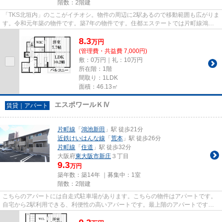
階数：2階建
「TKS北垣内」のここがイチオシ。物件の周辺に2駅あるので移動範囲も広がりま
す。令和元年築の物件です。築7年の物件です。住都エステートでは片町線鴻池
新田駅に近く、交通アクセス良...
8.3
万
円
(管理費・共益費 7,000円)
敷：0万円｜礼：10万円
所在階：1階
間取り：1LDK
面積：46.13㎡
エスポワールＫⅣ
賃貸｜アパート
片町線
「
鴻池新田
」駅 徒歩21分
近鉄けいはんな線
「
荒本
」駅 徒歩26分
片町線
「
住道
」駅 徒歩32分
大阪府
東大阪市
新庄
３丁目
9.3
万円
築年数：築14年 ｜募集中：
1室
階数：2階建
こちらのアパートには自走式駐車場があります。こちらの物件はアパートです。
自宅から2駅利用できる、利便性の高いアパートです。最上階のアパートです。
片町線鴻池新田駅から歩いてす...