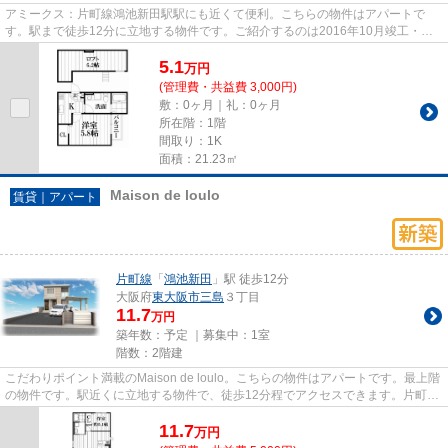
アミークス：片町線鴻池新田駅駅にも近くて便利。こちらの物件はアパートで
す。駅まで徒歩12分に立地する物件です。ご紹介するのは2016年10月竣工・築9
年の物件です。東大阪市エリアに...
5.1
万
円
(管理費・共益費 3,000円)
敷：0ヶ月｜礼：0ヶ月
所在階：1階
間取り：1K
面積：21.23㎡
Maison de loulo
賃貸｜アパート
片町線
「
鴻池新田
」駅 徒歩12分
大阪府
東大阪市
三島
３丁目
11.7
万円
築年数：予定 ｜募集中：
1室
階数：2階建
こだわりポイント満載のMaison de loulo。こちらの物件はアパートです。最上階
の物件です。駅近くに立地する物件で、徒歩12分程でアクセスできます。片町線
鴻池新田近くであれば、お客...
11.7
万
円