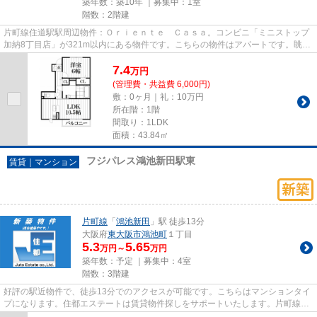
築年数：築10年 ｜募集中：
1室
階数：2階建
片町線住道駅駅周辺物件：Ｏｒｉｅｎｔｅ Ｃａｓａ。コンビニ「ミニストップ
加納8丁目店」が321m以内にある物件です。こちらの物件はアパートです。眺望
良好なエリアで魅力的です。物...
7.4
万
円
(管理費・共益費 6,000円)
敷：0ヶ月｜礼：10万円
所在階：1階
間取り：1LDK
面積：43.84㎡
フジパレス鴻池新田駅東
賃貸｜マンション
片町線
「
鴻池新田
」駅 徒歩13分
大阪府
東大阪市
鴻池町
１丁目
5.3
5.65
万円～
万円
築年数：予定 ｜募集中：
4室
階数：3階建
好評の駅近物件で、徒歩13分でのアクセスが可能です。こちらはマンションタイ
プになります。住都エステートは賃貸物件探しをサポートいたします。片町線鴻
池新田駅周辺の不動産をお求...