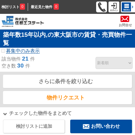
0
0
検討リスト
最近見た物件
お問合せ
築年数15年以内,の東大阪市の賃貸・売買物件一
覧
募集中のみ表示
21
該当物件
件
30
空き数
件
さらに条件を絞り込む
物件リクエスト
チェックした物件をまとめて
検討リストに追加
お問い合わせ