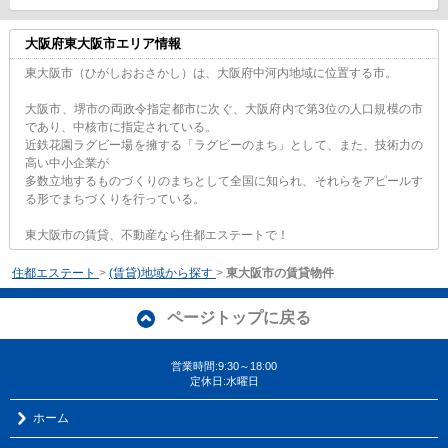
大阪府東大阪市エリア情報
東大阪市（ひがしおおさかし）は、大阪府中河内地域に位置する市。
大阪市、堺市の両政令指定都市に次ぐ、大阪府内で第3位の人口規模の市
であり、中核市に指定されている。
近鉄花園ラグビー場を擁する「ラグビーのまち」として、また、技術力の
高い中小企業が
多数立地するものづくりのまちとして全国に知られ、それらをアピールす
る形でまちづくりを行っている。
東大阪市の賃貸、不動産なら住都エステートで！
住都エステート
>
(賃貸)地域から探す
>
東大阪市の賃貸物件
ページトップに戻る
営業時間:9:30～18:00
定休日:水曜日
ホーム