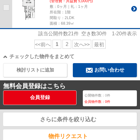
(管理費・共益費 5,000円)
敷：0ヶ月｜礼：1ヶ月
所在階：1階
間取り：2LDK
面積：68.39㎡
該当公開件数
21
件 空き数
30
件
1-20
件表示
1
2
<<前へ
次へ>>
最初
チェックした物件をまとめて
検討リストに追加
お問い合わせ
無料会員登録はこちら
公開物件数：
0
件
会員登録
会員物件数：
0
件
さらに条件を絞り込む
物件リクエスト