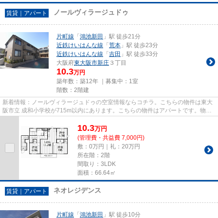
ノールヴィラージュドゥ
賃貸｜アパート
片町線
「
鴻池新田
」駅 徒歩21分
近鉄けいはんな線
「
荒本
」駅 徒歩23分
近鉄けいはんな線
「
吉田
」駅 徒歩33分
大阪府
東大阪市
新庄
３丁目
10.3
万円
築年数：築12年 ｜募集中：
1室
階数：2階建
新着情報：ノールヴィラージュドゥの空室情報ならコチラ。こちらの物件は東大
阪市立 成和小学校が715m以内にあります。こちらの物件はアパートです。物件
情報を数多く取り揃えている当...
10.3
万
円
(管理費・共益費 7,000円)
敷：0万円｜礼：20万円
所在階：2階
間取り：3LDK
面積：66.64㎡
ネオレジデンス
賃貸｜アパート
片町線
「
鴻池新田
」駅 徒歩10分