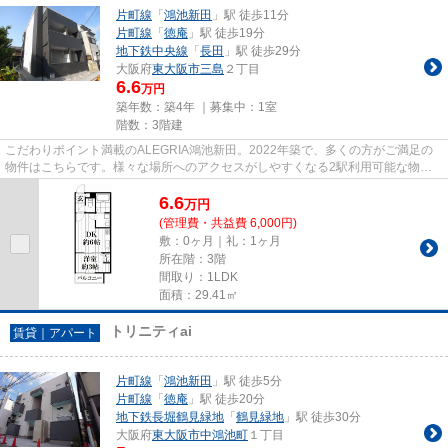
片町線
「
鴻池新田
」駅 徒歩11分
片町線
「
徳庵
」駅 徒歩19分
地下鉄中央線
「
長田
」駅 徒歩29分
大阪府
東大阪市
三島
２丁目
6.6
万円
築年数：築4年 ｜募集中：
1室
階数：3階建
こだわりポイント満載のALEGRIA鴻池新田。2022年築で、多くの方がご満足の
物件はこちらです。様々な場所へのアクセスがしやすくなる2駅利用可能な物件
です。新しいのでこだわりの多い...
6.6
万
円
(管理費・共益費 6,000円)
敷：0ヶ月｜礼：1ヶ月
所在階：3階
間取り：1LDK
面積：29.41㎡
トリニティai
賃貸｜アパート
片町線
「
鴻池新田
」駅 徒歩5分
片町線
「
徳庵
」駅 徒歩20分
地下鉄長堀鶴見緑地
「
鶴見緑地
」駅 徒歩30分
大阪府
東大阪市
中鴻池町
１丁目