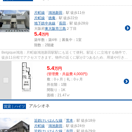
片町線
「
鴻池新田
」駅 徒歩11分
片町線
「
徳庵
」駅 徒歩22分
地下鉄中央線
「
長田
」駅 徒歩28分
大阪府
東大阪市
三島
２丁目
5.4
万円
築年数：築4年 ｜募集中：
1室
階数：2階建
Belgique鴻池：片町線鴻池新田駅駅にも近くて便利。駅近くに立地する物件で、
徒歩11分程でアクセスできます。物件の近くに駅が2つあるため、用途や行き先
によって経路を選べます。築3...
5.4
万
円
(管理費・共益費 4,000円)
敷：0ヶ月｜礼：0ヶ月
所在階：1階
間取り：1K
面積：21.47㎡
アルシオネ
賃貸｜ハイツ
近鉄けいはんな線
「
荒本
」駅 徒歩18分
片町線
「
鴻池新田
」駅 徒歩24分
近鉄けいはんな線
「
吉田
」駅 徒歩29分