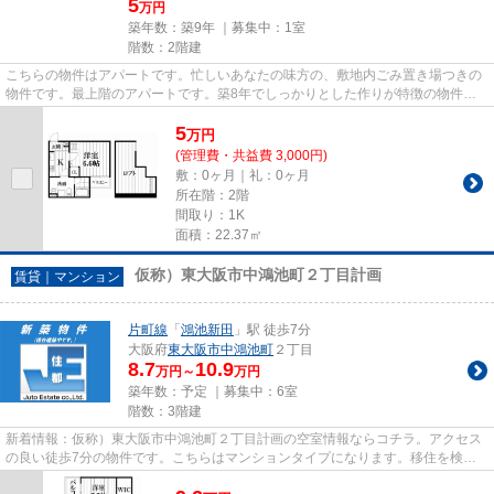
5
万円
築年数：築9年 ｜募集中：
1室
階数：2階建
こちらの物件はアパートです。忙しいあなたの味方の、敷地内ごみ置き場つきの
物件です。最上階のアパートです。築8年でしっかりとした作りが特徴の物件で
す。東大阪市エリアにある賃貸...
5
万
円
(管理費・共益費 3,000円)
敷：0ヶ月｜礼：0ヶ月
所在階：2階
間取り：1K
面積：22.37㎡
仮称）東大阪市中鴻池町２丁目計画
賃貸｜マンション
片町線
「
鴻池新田
」駅 徒歩7分
大阪府
東大阪市
中鴻池町
２丁目
8.7
10.9
万円～
万円
築年数：予定 ｜募集中：
6室
階数：3階建
新着情報：仮称）東大阪市中鴻池町２丁目計画の空室情報ならコチラ。アクセス
の良い徒歩7分の物件です。こちらはマンションタイプになります。移住を検討
しているなら、住都エステート...