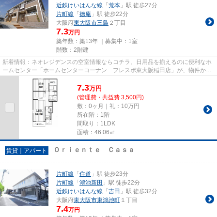
近鉄けいはんな線
「
荒本
」駅 徒歩27分
片町線
「
徳庵
」駅 徒歩22分
大阪府
東大阪市
三島
２丁目
7.3
万円
築年数：築13年 ｜募集中：
1室
階数：2階建
新着情報：ネオレジデンスの空室情報ならコチラ。日用品を揃えるのに便利なホ
ームセンター「ホームセンターコーナン フレスポ東大阪稲田店」が、物件から
209mのところにあります。こ...
7.3
万
円
(管理費・共益費 3,500円)
敷：0ヶ月｜礼：10万円
所在階：1階
間取り：1LDK
面積：46.06㎡
Ｏｒｉｅｎｔｅ Ｃａｓａ
賃貸｜アパート
片町線
「
住道
」駅 徒歩23分
片町線
「
鴻池新田
」駅 徒歩22分
近鉄けいはんな線
「
吉田
」駅 徒歩32分
大阪府
東大阪市
東鴻池町
１丁目
7.4
万円