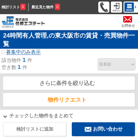
0
0
検討リスト
最近見た物件
お問合せ
24時間有人管理,の東大阪市の賃貸・売買物件一
覧
募集中のみ表示
1
該当物件
件
1
空き数
件
さらに条件を絞り込む
物件リクエスト
チェックした物件をまとめて
検討リストに追加
お問い合わせ