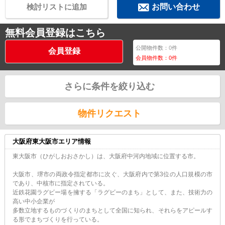
検討リストに追加
お問い合わせ
無料会員登録はこちら
公開物件数：
0
件
会員登録
会員物件数：
0
件
さらに条件を絞り込む
物件リクエスト
大阪府東大阪市エリア情報
東大阪市（ひがしおおさかし）は、大阪府中河内地域に位置する市。
大阪市、堺市の両政令指定都市に次ぐ、大阪府内で第3位の人口規模の市
であり、中核市に指定されている。
近鉄花園ラグビー場を擁する「ラグビーのまち」として、また、技術力の
高い中小企業が
多数立地するものづくりのまちとして全国に知られ、それらをアピールす
る形でまちづくりを行っている。