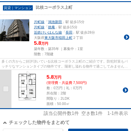
比枝コーポラス上町
賃貸｜マンション
片町線
「
鴻池新田
」駅 徒歩15分
片町線
「
徳庵
」駅 徒歩15分
近鉄けいはんな線
「
長田
」駅 徒歩28分
大阪府
東大阪市
稲田上町
２丁目
5.8
万円
築年数：築35年 ｜募集中：
1室
階数：7階建
多くの方からご好評頂いている比枝コーポラス上町のご紹介です。防犯対策もバ
ッチリなマンションタイプの物件です。陽射し溢れる物件で過ごしてみません
か。駅まで徒歩15分に立地する...
5.8
万
円
(管理費・共益費 7,500円)
敷：0万円｜礼：0万円
所在階：2階
間取り：2LDK
面積：50.00㎡
該当公開件数
1
件 空き数
1
件
1-1
件表示
チェックした物件をまとめて