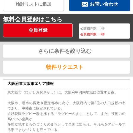
検討リストに追加
お問い合わせ
無料会員登録はこちら
公開物件数：
0
件
会員登録
会員物件数：
0
件
さらに条件を絞り込む
物件リクエスト
大阪府東大阪市エリア情報
東大阪市（ひがしおおさかし）は、大阪府中河内地域に位置する市。
大阪市、堺市の両政令指定都市に次ぐ、大阪府内で第3位の人口規模の市
であり、中核市に指定されている。
近鉄花園ラグビー場を擁する「ラグビーのまち」として、また、技術力の
高い中小企業が
多数立地するものづくりのまちとして全国に知られ、それらをアピールす
る形でまちづくりを行っている。