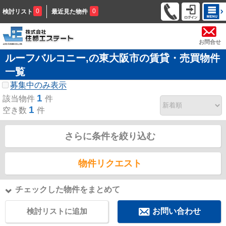
0
0
検討リスト
最近見た物件
お問合せ
ルーフバルコニー,の東大阪市の賃貸・売買物件
一覧
募集中のみ表示
1
該当物件
件
1
空き数
件
さらに条件を絞り込む
物件リクエスト
チェックした物件をまとめて
検討リストに追加
お問い合わせ