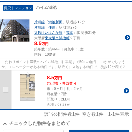
ハイム鴻池
賃貸｜マンション
片町線
「
鴻池新田
」駅 徒歩12分
片町線
「
住道
」駅 徒歩27分
近鉄けいはんな線
「
荒本
」駅 徒歩31分
大阪府
東大阪市
鴻池町
２丁目
8.5
万円
築年数：築46年 ｜募集中：
1室
階数：10階建
こだわりポイント満載のハイム鴻池。駐車場まで50mの物件、いかがでしょう
か。エレベーターがある物件です。駅近くに立地する物件で、徒歩12分程でアク
セスできます。東大阪市エリアに...
8.5
万
円
(管理費・共益費 -)
敷：0ヶ月｜礼：2ヶ月
所在階：7階
間取り：2LDK
面積：68.28㎡
該当公開件数
1
件 空き数
1
件
1-1
件表示
チェックした物件をまとめて