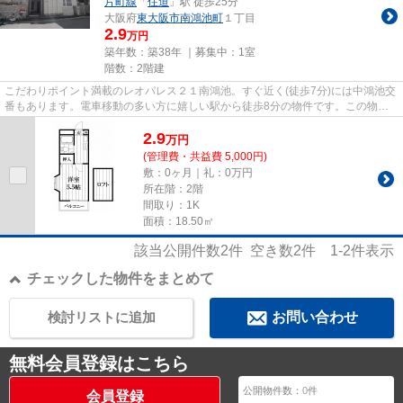
片町線
「
住道
」駅 徒歩25分
大阪府
東大阪市
南鴻池町
１丁目
2.9
万円
築年数：築38年 ｜募集中：
1室
階数：2階建
こだわりポイント満載のレオパレス２１南鴻池。すぐ近く(徒歩7分)には中鴻池交
番もあります。電車移動の多い方に嬉しい駅から徒歩8分の物件です。この物件
は窓からの陽当りも良い、快...
2.9
万
円
(管理費・共益費 5,000円)
敷：0ヶ月｜礼：0万円
所在階：2階
間取り：1K
面積：18.50㎡
該当公開件数
2
件 空き数
2
件
1-2
件表示
チェックした物件をまとめて
検討リストに追加
お問い合わせ
無料会員登録はこちら
公開物件数：
0
件
会員登録