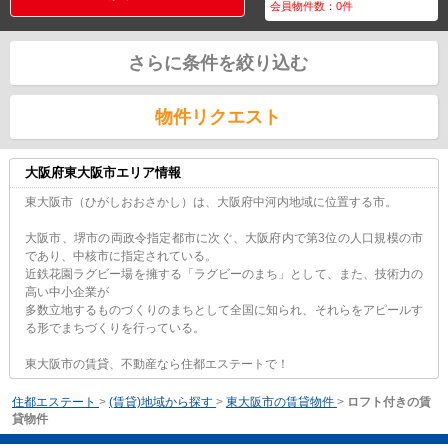
会員物件数：
0
件
さらに条件を絞り込む
物件リクエスト
大阪府東大阪市エリア情報
東大阪市（ひがしおおさかし）は、大阪府中河内地域に位置する市。
大阪市、堺市の両政令指定都市に次ぐ、大阪府内で第3位の人口規模の市
であり、中核市に指定されている。
近鉄花園ラグビー場を擁する「ラグビーのまち」として、また、技術力の
高い中小企業が
多数立地するものづくりのまちとして全国に知られ、それらをアピールす
る形でまちづくりを行っている。
東大阪市の賃貸、不動産なら住都エステートで！
住都エステート
>
(賃貸)地域から探す
>
東大阪市の賃貸物件
>
ロフト付きの賃
貸物件