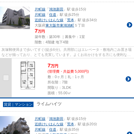
片町線
「
鴻池新田
」駅 徒歩15分
片町線
「
住道
」駅 徒歩25分
近鉄けいはんな線
「
荒本
」駅 徒歩34分
大阪府
東大阪市
東鴻池町
５丁目
7
万円
築年数：築30年 ｜募集中：
1室
階数：4階建 地下4階
灰塚郵便局まで歩いてすぐ(徒歩6分)。共用部にはエレベータ・敷地内ごみ置き場
などが揃っており、とても充実しています。よくお出かけをする方にも便利な、
2駅利用可能なマンションで...
7
万
円
(管理費・共益費 5,000円)
敷：0ヶ月｜礼：1ヶ月
所在階：7階
間取り：3LDK
面積：55.00㎡
ライムハイツ
賃貸｜マンション
片町線
「
鴻池新田
」駅 徒歩15分
近鉄けいはんな線
「
荒本
」駅 徒歩20分
片町線
「
住道
」駅 徒歩35分