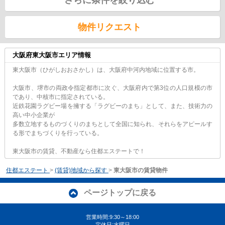
物件リクエスト
大阪府東大阪市エリア情報
東大阪市（ひがしおおさかし）は、大阪府中河内地域に位置する市。
大阪市、堺市の両政令指定都市に次ぐ、大阪府内で第3位の人口規模の市
であり、中核市に指定されている。
近鉄花園ラグビー場を擁する「ラグビーのまち」として、また、技術力の
高い中小企業が
多数立地するものづくりのまちとして全国に知られ、それらをアピールす
る形でまちづくりを行っている。
東大阪市の賃貸、不動産なら住都エステートで！
住都エステート
>
(賃貸)地域から探す
>
東大阪市の賃貸物件
ページトップに戻る
営業時間:9:30～18:00
定休日:水曜日