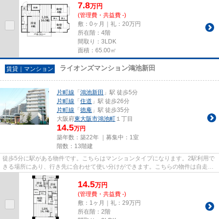
7.8
万
円
(管理費・共益費 -)
敷：0ヶ月｜礼：20万円
所在階：4階
間取り：3LDK
面積：65.00㎡
ライオンズマンション鴻池新田
賃貸｜マンション
片町線
「
鴻池新田
」駅 徒歩5分
片町線
「
住道
」駅 徒歩26分
片町線
「
徳庵
」駅 徒歩35分
大阪府
東大阪市
鴻池町
１丁目
14.5
万円
築年数：築22年 ｜募集中：
1室
階数：13階建
徒歩5分に駅がある物件です。こちらはマンションタイプになります。2駅利用で
きる場所にあり、行き先に合わせて使い分けができます。こちらの物件は自走式
駐車場がご利用いただけます...
14.5
万
円
(管理費・共益費 -)
敷：1ヶ月｜礼：29万円
所在階：2階