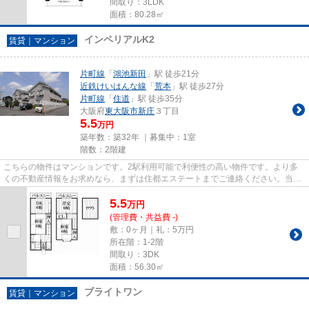
間取り：3LDK
面積：80.28㎡
インペリアルK2
賃貸｜マンション
片町線
「
鴻池新田
」駅 徒歩21分
近鉄けいはんな線
「
荒本
」駅 徒歩27分
片町線
「
住道
」駅 徒歩35分
大阪府
東大阪市
新庄
３丁目
5.5
万円
築年数：築32年 ｜募集中：
1室
階数：2階建
こちらの物件はマンションです。2駅利用可能で利便性の高い物件です。より多
くの不動産情報をお求めなら、まずは住都エステートまでご連絡ください。当社
では、片町線鴻池新田駅を中心...
5.5
万
円
(管理費・共益費 -)
敷：0ヶ月｜礼：5万円
所在階：1-2階
間取り：3DK
面積：56.30㎡
ブライトワン
賃貸｜マンション