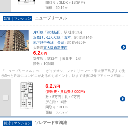
間取り：3LDK＋1S(納戸)
面積：60.16㎡
ニュープリーメル
賃貸｜マンション
片町線
「
鴻池新田
」駅 徒歩13分
近鉄けいはんな線
「
荒本
」駅 徒歩14分
地下鉄中央線
「
長田
」駅 徒歩25分
大阪府
東大阪市
新庄西
6.2
万円
築年数：築32年 ｜募集中：
1室
階数：10階建
「ニュープリーメル」のここがイチオシ。ファミリーマート東大阪三島店まで徒
歩5分と近場にコンビニがあるのもポイント。駅まで徒歩13分でアクセス可能な
物件です。利用可能な駅が2駅...
6.2
万
円
(管理費・共益費 8,000円)
敷：5万円｜礼：0万円
所在階：10階
間取り：3LDK
面積：65.52㎡
ソレアード東鴻池
賃貸｜マンション