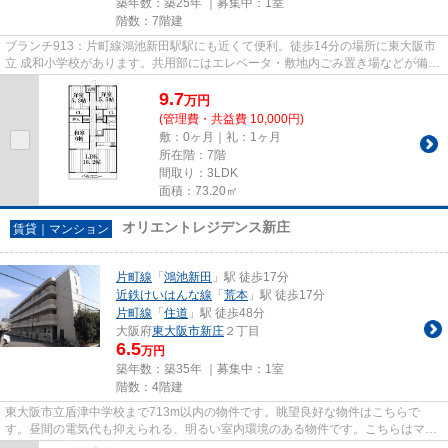
築年数：築25年 ｜募集中：
1室
階数：7階建
ブランチ913：片町線鴻池新田駅駅にも近くて便利。徒歩14分の場所に東大阪市
立 成和小学校があります。共用部にはエレベータ・敷地内ごみ置き場などが備わ
っておりとても充実していま...
9.7
万
円
(管理費・共益費 10,000円)
敷：0ヶ月｜礼：1ヶ月
所在階：7階
間取り：3LDK
面積：73.20㎡
オリエントレジデンス新庄
賃貸｜マンション
片町線
「
鴻池新田
」駅 徒歩17分
近鉄けいはんな線
「
荒本
」駅 徒歩17分
片町線
「
住道
」駅 徒歩48分
大阪府
東大阪市
新庄
２丁目
6.5
万円
築年数：築35年 ｜募集中：
1室
階数：4階建
東大阪市立盾津中学校まで713m以内の物件です。眺望良好な物件はこちらで
す。昼間の電気代も抑えられる、明るい室内環境のある物件です。こちらはマン
ションタイプになります。住都エ...