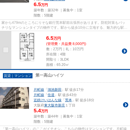
6.5
万円
築年数：築32年 ｜募集中：
1室
階数：5階建
家から479mのところにりそな銀行荒本駅前出張所があります。防犯対策もバッ
チリなマンションタイプの物件です。駅から徒歩10分に立地する、魅力的な駅近
物件です。近鉄けいはんな線荒...
6.5
万
円
(管理費・共益費 8,000円)
敷：2万円｜礼：10万円
所在階：4階
間取り：3LDK
面積：65.20㎡
第一高山ハイツ
賃貸｜マンション
片町線
「
鴻池新田
」駅 徒歩17分
片町線
「
住道
」駅 徒歩43分
近鉄けいはんな線
「
荒本
」駅 徒歩18分
大阪府
東大阪市
新庄
１丁目
5.4
万円
築年数：築44年 ｜募集中：
1室
階数：5階建
「第一高山ハイツ」のここがイチオシ。こちらの物件はマンションです。片町線