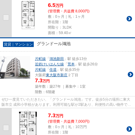
6.5
万
円
(管理費・共益費 8,000円)
敷：0ヶ月｜礼：1ヶ月
所在階：1階
間取り：3LDK
面積：59.40㎡
グランドール鴻池
賃貸｜マンション
片町線
「
鴻池新田
」駅 徒歩13分
近鉄けいはんな線
「
荒本
」駅 徒歩26分
片町線
「
住道
」駅 徒歩35分
大阪府
東大阪市
新庄
２丁目
7.3
万円
築年数：築27年 ｜募集中：
1室
階数：6階建
ぜひ一度見ていただきたい、「グランドール鴻池」です。徒歩5分の場所に東大
阪市立 成和小学校があります。利用可能な駅が2駅あり、利便性の高い物件で
す。こちらの物件は、駅へも徒歩...
7.3
万
円
(管理費・共益費 7,000円)
敷：0ヶ月｜礼：10万円
所在階：1階