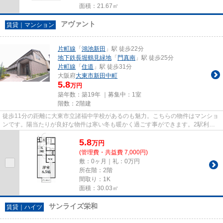
面積：21.67㎡
アヴァント
賃貸｜マンション
片町線
「
鴻池新田
」駅 徒歩22分
地下鉄長堀鶴見緑地
「
門真南
」駅 徒歩25分
片町線
「
住道
」駅 徒歩31分
大阪府
大東市
新田中町
5.8
万円
築年数：築19年 ｜募集中：
1室
階数：2階建
徒歩11分の距離に大東市立諸福中学校があるのも魅力。こちらの物件はマンショ
ンです。陽当たりが良好な物件は寒い冬も暖かく過ごす事ができます。2駅利用
可能の物件です。住都エステー...
5.8
万
円
(管理費・共益費 7,000円)
敷：0ヶ月｜礼：0万円
所在階：2階
間取り：1K
面積：30.03㎡
サンライズ栄和
賃貸｜ハイツ