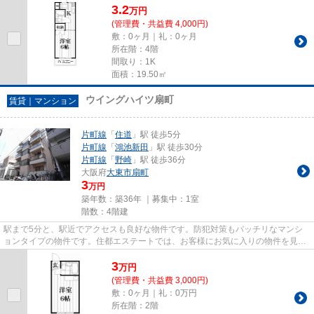
3.2
万
円
(管理費・共益費 4,000円)
敷：0ヶ月｜礼：0ヶ月
所在階：4階
間取り：1K
面積：19.50㎡
ウイングハイツ扇町
賃貸｜マンション
片町線
「
住道
」駅 徒歩5分
片町線
「
鴻池新田
」駅 徒歩30分
片町線
「
野崎
」駅 徒歩36分
大阪府
大東市
扇町
3
万円
築年数：築36年 ｜募集中：
1室
階数：4階建
駅まで5分と、駅近でアクセスも良好な物件です。防犯対策もバッチリなマンシ
ョンタイプの物件です。住都エステートでは、お客様にお気に入りの物件を見つ
けていただけるよう、スタッフ...
3
万
円
(管理費・共益費 3,000円)
敷：0ヶ月｜礼：0万円
所在階：2階