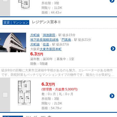
所在階：3階
間取り：1LDK
面積：44.43㎡
レジデンス宮本Ⅱ
賃貸｜マンション
片町線
「
鴻池新田
」駅 徒歩15分
地下鉄長堀鶴見緑地
「
門真南
」駅 徒歩21分
片町線
「
住道
」駅 徒歩27分
大阪府
大東市
新田本町
6.3
万円
築年数：築30年 ｜募集中：
1室
階数：5階建
徒歩9分の距離に大東市立諸福中学校があるのも魅力。エレベーターがある物件
です。防犯対策もバッチリなマンションタイプの物件です。陽当たりが良好な物
件は梅雨時期の湿気もたまりに...
6.3
万
円
(管理費・共益費 5,000円)
敷：0ヶ月｜礼：0ヶ月
所在階：3階
間取り：2LDK
面積：54.79㎡