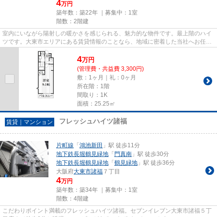
4
万円
築年数：築22年 ｜募集中：
1室
階数：2階建
室内にいながら陽射しの暖かさを感じられる、魅力的な物件です。最上階のハイ
ツです。大東市エリアにある賃貸情報のことなら、地域に密着した当社へお任せ
下さい。当社は、多種多様な...
4
万
円
(管理費・共益費 3,300円)
敷：1ヶ月｜礼：0ヶ月
所在階：1階
間取り：1K
面積：25.25㎡
フレッシュハイツ諸福
賃貸｜マンション
片町線
「
鴻池新田
」駅 徒歩11分
地下鉄長堀鶴見緑地
「
門真南
」駅 徒歩30分
地下鉄長堀鶴見緑地
「
鶴見緑地
」駅 徒歩36分
大阪府
大東市
諸福
７丁目
4
万円
築年数：築34年 ｜募集中：
1室
階数：4階建
こだわりポイント満載のフレッシュハイツ諸福。セブンイレブン大東市諸福５丁