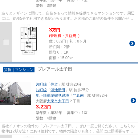
階数：3階建
造りとデザインに関して、自信をもって情報を提供できるマンションです。周辺
には、徒歩5分で利用できる駅があります。お客様のご希望の条件をお聞かせ下
さい。当社からお客様のお求め...
3
万
円
(管理費・共益費 -)
敷：0万円｜礼：0ヶ月
所在階：2階
間取り：1K
面積：15.00㎡
プレアール太子田
賃貸｜マンション
片町線
「
住道
」駅 徒歩20分
片町線
「
鴻池新田
」駅 徒歩25分
地下鉄長堀鶴見緑地
「
門真南
」駅 徒歩32分
大阪府
大東市
太子田
２丁目
3.2
万円
築年数：築35年 ｜募集中：
1室
階数：4階建
当社イチオシの物件の「プレアール太子田」。ぜひ一度ご覧ください。こちらの
物件は2駅が近くにあり便利です。物件の陽当りも良く、昼間には照明要らずで
経済的です。こちらはマンショ...