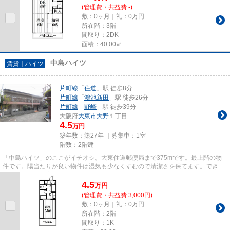
(管理費・共益費 -)
敷：0ヶ月｜礼：0万円
所在階：3階
間取り：2DK
面積：40.00㎡
中島ハイツ
賃貸｜ハイツ
片町線
「
住道
」駅 徒歩8分
片町線
「
鴻池新田
」駅 徒歩26分
片町線
「
野崎
」駅 徒歩39分
大阪府
大東市
大野
１丁目
4.5
万円
築年数：築27年 ｜募集中：
1室
階数：2階建
「中島ハイツ」のここがイチオシ。大東住道郵便局まで375mです。最上階の物
件です。陽当たりが良い物件は湿気も少なくすむので清潔さを保てます。できる
だけ早めに不動産情報を集めた...
4.5
万
円
(管理費・共益費 3,000円)
敷：0ヶ月｜礼：0万円
所在階：2階
間取り：1K