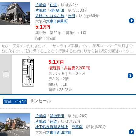
片町線
「
住道
」駅 徒歩9分
片町線
「
鴻池新田
」駅 徒歩33分
近鉄けいはんな線
「
吉田
」駅 徒歩35分
大阪府
大東市
栄和町
5.1
万円
築年数：築22年 ｜募集中：
1室
階数：2階建
ぜひ一度見ていただきたい、「サンライズ栄和」です。業務スーパー住道店まで
徒歩3分です。朝に慌てることなく行動するために駅から徒歩9分の駅近ハイツは
いかがでしょうか。陽当たり...
5.1
万
円
(管理費・共益費 2,200円)
敷：0ヶ月｜礼：0ヶ月
所在階：2階
間取り：1K
面積：25.25㎡
サンセール
賃貸｜ハイツ
片町線
「
鴻池新田
」駅 徒歩28分
片町線
「
住道
」駅 徒歩32分
地下鉄長堀鶴見緑地
「
門真南
」駅 徒歩20分
大阪府
大東市
新田境町