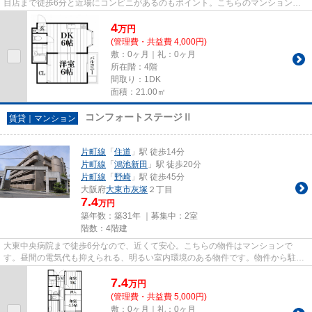
目店まで徒歩6分と近場にコンビニがあるのもポイント。こちらのマンションは
自走式駐車場がご利用いただけ...
4
万
円
(管理費・共益費 4,000円)
敷：0ヶ月｜礼：0ヶ月
所在階：4階
間取り：1DK
面積：21.00㎡
コンフォートステージⅡ
賃貸｜マンション
片町線
「
住道
」駅 徒歩14分
片町線
「
鴻池新田
」駅 徒歩20分
片町線
「
野崎
」駅 徒歩45分
大阪府
大東市
灰塚
２丁目
7.4
万円
築年数：築31年 ｜募集中：
2室
階数：4階建
大東中央病院まで徒歩6分なので、近くて安心。こちらの物件はマンションで
す。昼間の電気代も抑えられる、明るい室内環境のある物件です。物件から駐車
場までの距離は300mです。住都エ...
7.4
万
円
(管理費・共益費 5,000円)
敷：0ヶ月｜礼：0ヶ月