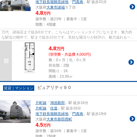
地下鉄長堀鶴見緑地
「
門真南
」駅 徒歩31分
大阪府
大東市
諸福
５丁目
4.8
万円
築年数：築23年 ｜募集中：
1室
階数：4階建
万代 諸福店まで徒歩6分です。こちらはマンションタイプになります。魅力的
な駅近の物件で、駅まで徒歩10分です。良好な陽当りが好評の、魅力溢れる一押
しの物件となっています。住都...
4.8
万
円
(管理費・共益費 4,000円)
敷：0ヶ月｜礼：0ヶ月
所在階：2階
間取り：1K
面積：23.00㎡
ピュアリティ９０
賃貸｜マンション
片町線
「
鴻池新田
」駅 徒歩16分
片町線
「
住道
」駅 徒歩16分
地下鉄長堀鶴見緑地
「
門真南
」駅 徒歩19分
大阪府
大東市
新田西町
4.5
万円
築年数：築34年 ｜募集中：
1室
階数：7階建