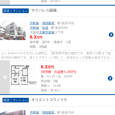
面積：20.00㎡
サクパレス諸福
賃貸｜マンション
片町線
「
鴻池新田
」駅 徒歩15分
片町線
「
住道
」駅 徒歩24分
大阪府
大東市
諸福
３丁目
6.3
万円
築年数：築5年 ｜募集中：
1室
階数：3階建
よくお出かけをする方にも便利な、2駅利用可能な物件です。最寄りの駅まで徒
歩15分の物件です。造りとデザインに関して、自信をもって情報を提供できるマ
ンションです。築4年と新しく...
6.3
万
円
(管理費・共益費 5,200円)
敷：0ヶ月｜礼：0万円
所在階：2階
間取り：1LDK
面積：35.40㎡
オリエントコウノイケ
賃貸｜マンション
片町線
「
鴻池新田
」駅 徒歩15分