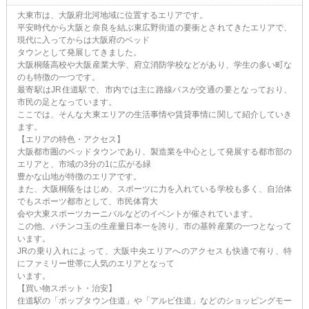
大東市は、大阪府北河地域に位置するエリアです。
平安時代から大阪と奈良を結ぶ東広野街道の要衝とされてきたエリアで、
現代に入ってからは大阪府のベッド
タウンとして発展してきました。
大阪桐蔭高校や大阪産業大学、府立消防学校などがあり、学生の多い町な
のも特徴の一つです。
最寄駅はJR住道駅で、市内では主に路線バスが交通の要となっており、
市民の足となっています。
ここでは、そんな大東エリアの生活事情や賃貸事情に関して紹介していき
ます。
【エリアの特色・アクセス】
大阪都市圏のベッドタウンであり、製造業を中心として発展する都市部の
エリアと、市域の3分の1に広がる緑
豊かな山地が特徴のエリアです。
また、大阪桐蔭をはじめ、スポーツに力を入れている学校も多く、自治体
でもスポーツ都市として、市民体育大
会や大東スポーツカーニバルなどのイベントが催されています。
この他、パチンコ玉の生産量日本一を誇り、市の基幹産業の一つとなって
います。
JRの乗り入れによって、大阪中央エリアへのアクセスも快適で有り、特
にファミリー世帯に人気のエリアとなって
います。
【買い物スポット・治安】
住道駅の「ポップタウン住道」や「アルビ住道」などのショッピングモー