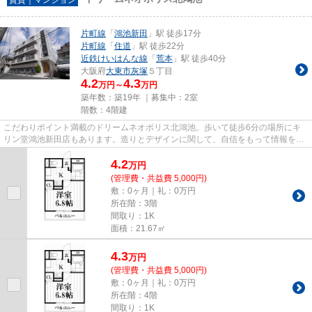
片町線
「
鴻池新田
」駅 徒歩17分
片町線
「
住道
」駅 徒歩22分
近鉄けいはんな線
「
荒本
」駅 徒歩40分
大阪府
大東市
灰塚
５丁目
4.2
4.3
万円～
万円
築年数：築19年 ｜募集中：
2室
階数：4階建
こだわりポイント満載のドリームネオポリス北鴻池。歩いて徒歩6分の場所にキ
リン堂鴻池新田店もあります。造りとデザインに関して、自信をもって情報を提
供できるマンションです。2駅...
4.2
万
円
(管理費・共益費 5,000円)
敷：0ヶ月｜礼：0万円
所在階：3階
間取り：1K
面積：21.67㎡
4.3
万
円
(管理費・共益費 5,000円)
敷：0ヶ月｜礼：0万円
所在階：4階
間取り：1K