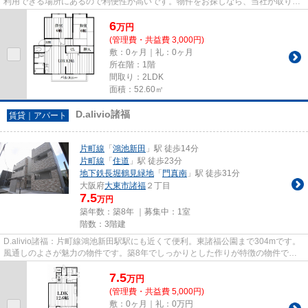
利用できる場所にあるので利便性が高いです。物件をお探しなら、当社が取り扱
う物件情報から探してみては...
6
万
円
(管理費・共益費 3,000円)
敷：0ヶ月｜礼：0ヶ月
所在階：1階
間取り：2LDK
面積：52.60㎡
D.alivio諸福
賃貸｜アパート
片町線
「
鴻池新田
」駅 徒歩14分
片町線
「
住道
」駅 徒歩23分
地下鉄長堀鶴見緑地
「
門真南
」駅 徒歩31分
大阪府
大東市
諸福
２丁目
7.5
万円
築年数：築8年 ｜募集中：
1室
階数：3階建
D.alivio諸福：片町線鴻池新田駅駅にも近くて便利。東諸福公園まで304mです。
風通しのよさが魅力の物件です。築8年でしっかりとした作りが特徴の物件で
す。住都エステートでは片町線鴻...
7.5
万
円
(管理費・共益費 5,000円)
敷：0ヶ月｜礼：0万円