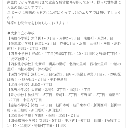
家族向けから学生向けまで豊富な賃貸物件が揃っており、様々な世帯層に
人気の高いエリアです。
スポーツに興味のある方には特にうってつけのエリアでは無いでしょう
か？
皆様のお問合せをお待ちしております！
◆大東市立小学校
【南郷小学校】太子田1～3丁目・赤井2～3丁目・南郷町・氷野4丁目
【住道北小学校】住道1～2丁目・赤井1丁目・浜町・三住町・幸町・深野
南町・谷川1～2丁目・曙町
【四条小学校】野崎1～4丁目(野崎3丁目1・10・11街区と野崎4丁目6・
11街区は除く)
【四条北小学校】北新町・明美の里町・北楠の里町・西楠の里町・中楠の
里町・南楠の里町・津の辺町
【深野小学校】深野1～5丁目(深野2丁目6～8街区と深野3丁目28・29街区
は除く)・緑が丘1～2丁目・平野屋新町
【北条小学校】北条3～7丁目
【氷野小学校】大東町・氷野1～3丁目・御領1～4丁目
【泉小学校】御供田1～5丁目・泉町1～2丁目・平野屋1～2丁目・南新田1
～2丁目・中垣内7丁目
【諸福小学校】諸福1～8丁目・新田本町・新田東本町・新田西町・新田中
町・新田旭町・新田堺町・新田北町
【北条西小学校】学園町・錦町・北条1～2丁目
【四條畷南小学校】寺川1～5丁目・中垣内1～6丁目・龍間・野崎3丁目
1・10・11街区・野崎4丁目6・11街区