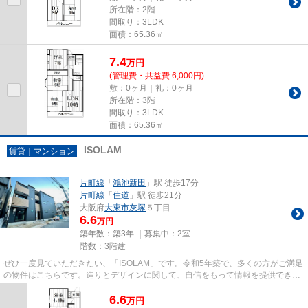
所在階：2階
間取り：3LDK
面積：65.36㎡
7.4
万
円
(管理費・共益費 6,000円)
敷：0ヶ月｜礼：0ヶ月
所在階：3階
間取り：3LDK
面積：65.36㎡
ISOLAM
賃貸｜マンション
片町線
「
鴻池新田
」駅 徒歩17分
片町線
「
住道
」駅 徒歩21分
大阪府
大東市
灰塚
５丁目
6.6
万円
築年数：築3年 ｜募集中：
2室
階数：3階建
ぜひ一度見ていただきたい、「ISOLAM」です。令和5年築で、多くの方がご満足
の物件はこちらです。造りとデザインに関して、自信をもって情報を提供できる
マンションです。築3年と新し...
6.6
万
円