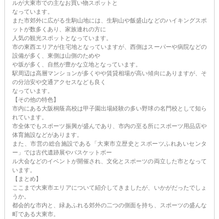
ルが大東市での主なお買い物スポットと
なっています。
また市郊外に広がる生駒山地には、生駒山や飯盛山などのハイキングスポ
ットが数多くあり、家族連れの方に
人気の観光スポットとなっています。
市の東西エリアが住宅地となっていますが、西側はスーパーや病院などの
設備が多く、東側は山側のためや
や坂が多く、自然が豊かな立地となっています。
駅周辺は高層マンションが多くやや賃貸相場が高い傾向にありますが、そ
の分治安や交通アクセスなども良く
なっています。
【その他の特色】
市内にある大阪桐蔭高校は甲子園出場経験の多い野球の名門校として知ら
れています。
市全体でもスポーツ振興が盛んであり、市内の至る所にスポーツ用品店や
体育施設などがあります。
また、市営の総合施設である「大東市立歴史とスポーツふれあいセンタ
ー」では古代遺跡展やバスケットボー
ル大会などのイベントが開催され、文化とスポーツの両立した市となって
います。
【まとめ】
ここまで大東市エリアについて紹介してきましたが、いかがだったでしょ
うか。
都会的な市内と、緑あふれる郊外の二つの側面を持ち、スポーツの盛んな
町である大東市。