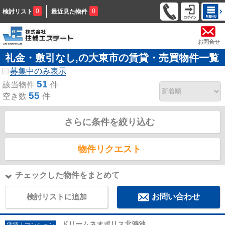
0
0
検討リスト
最近見た物件
お問合せ
礼金・敷引なし,の大東市の賃貸・売買物件一覧
募集中のみ表示
51
該当物件
件
55
空き数
件
さらに条件を絞り込む
物件リクエスト
チェックした物件をまとめて
検討リストに追加
お問い合わせ
ドリームネオポリス北鴻池
賃貸｜マンション