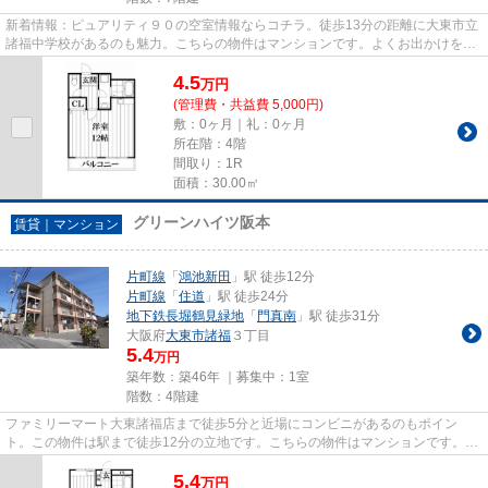
新着情報：ピュアリティ９０の空室情報ならコチラ。徒歩13分の距離に大東市立
諸福中学校があるのも魅力。こちらの物件はマンションです。よくお出かけをす
る方にも便利な、2駅利用可能...
4.5
万
円
(管理費・共益費 5,000円)
敷：0ヶ月｜礼：0ヶ月
所在階：4階
間取り：1R
面積：30.00㎡
グリーンハイツ阪本
賃貸｜マンション
片町線
「
鴻池新田
」駅 徒歩12分
片町線
「
住道
」駅 徒歩24分
地下鉄長堀鶴見緑地
「
門真南
」駅 徒歩31分
大阪府
大東市
諸福
３丁目
5.4
万円
築年数：築46年 ｜募集中：
1室
階数：4階建
ファミリーマート大東諸福店まで徒歩5分と近場にコンビニがあるのもポイン
ト。この物件は駅まで徒歩12分の立地です。こちらの物件はマンションです。条
件として多くの方がこだわる、陽...
5.4
万
円