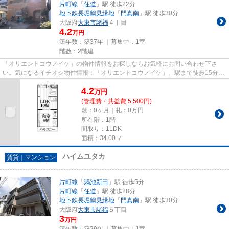
片町線
「
住道
」駅 徒歩22分
地下鉄長堀鶴見緑地
「
門真南
」駅 徒歩30分
大阪府
大東市
諸福
４丁目
4.2
万円
築年数：築37年 ｜募集中：
1室
階数：2階建
「オリエントコウノイケ」の物件情報をお探しならお気軽にお問い合わせ下さ
い。気になるイチオシ物件情報：「オリエントコウノイケ」。駅まで徒歩15分
と、立地が魅力的な物件です。こ...
4.2
万
円
(管理費・共益費 5,500円)
敷：0ヶ月｜礼：0万円
所在階：1階
間取り：1LDK
面積：34.00㎡
ハイムユタカ
賃貸｜マンション
片町線
「
鴻池新田
」駅 徒歩5分
片町線
「
住道
」駅 徒歩28分
地下鉄長堀鶴見緑地
「
門真南
」駅 徒歩30分
大阪府
大東市
諸福
５丁目
3
万円
築年数：築29年 ｜募集中：
1室