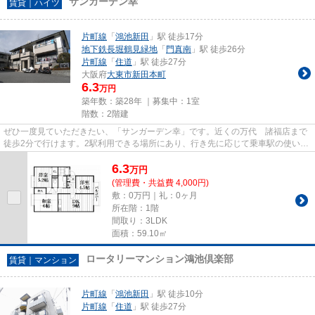
サンガーデン幸
賃貸｜ハイツ
片町線
「
鴻池新田
」駅 徒歩17分
地下鉄長堀鶴見緑地
「
門真南
」駅 徒歩26分
片町線
「
住道
」駅 徒歩27分
大阪府
大東市
新田本町
6.3
万円
築年数：築28年 ｜募集中：
1室
階数：2階建
ぜひ一度見ていただきたい、「サンガーデン幸」です。近くの万代 諸福店まで
徒歩2分で行けます。2駅利用できる場所にあり、行き先に応じて乗車駅の使い分
けができます。陽当たりが良...
6.3
万
円
(管理費・共益費 4,000円)
敷：0万円｜礼：0ヶ月
所在階：1階
間取り：3LDK
面積：59.10㎡
ロータリーマンション鴻池倶楽部
賃貸｜マンション
片町線
「
鴻池新田
」駅 徒歩10分
片町線
「
住道
」駅 徒歩27分