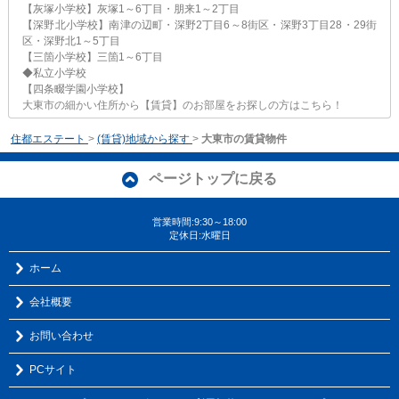
【灰塚小学校】灰塚1～6丁目・朋来1～2丁目
【深野北小学校】南津の辺町・深野2丁目6～8街区・深野3丁目28・29街
区・深野北1～5丁目
【三箇小学校】三箇1～6丁目
◆私立小学校
【四条畷学園小学校】
大東市の細かい住所から【賃貸】のお部屋をお探しの方はこちら！
住都エステート
>
(賃貸)地域から探す
>
大東市の賃貸物件
ページトップに戻る
営業時間:9:30～18:00
定休日:水曜日
ホーム
会社概要
お問い合わせ
PCサイト