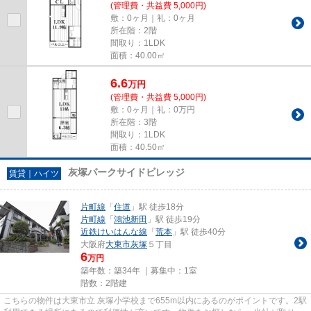
(管理費・共益費 5,000円)
敷：0ヶ月｜礼：0ヶ月
所在階：2階
間取り：1LDK
面積：40.00㎡
6.6
万
円
(管理費・共益費 5,000円)
敷：0ヶ月｜礼：0万円
所在階：3階
間取り：1LDK
面積：40.50㎡
灰塚パークサイドビレッジ
賃貸｜ハイツ
片町線
「
住道
」駅 徒歩18分
片町線
「
鴻池新田
」駅 徒歩19分
近鉄けいはんな線
「
荒本
」駅 徒歩40分
大阪府
大東市
灰塚
５丁目
6
万円
築年数：築34年 ｜募集中：
1室
階数：2階建
こちらの物件は大東市立 灰塚小学校まで655m以内にあるのがポイントです。2駅