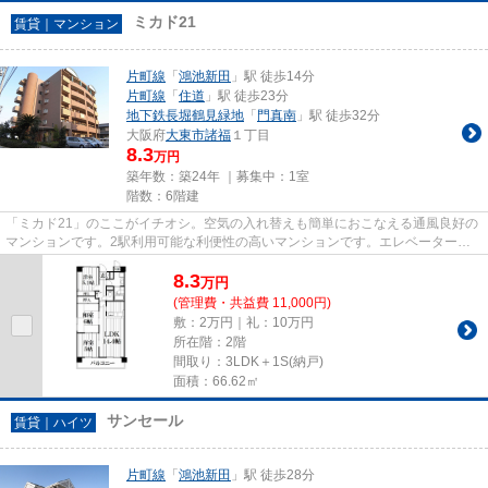
ミカド21
賃貸｜マンション
片町線
「
鴻池新田
」駅 徒歩14分
片町線
「
住道
」駅 徒歩23分
地下鉄長堀鶴見緑地
「
門真南
」駅 徒歩32分
大阪府
大東市
諸福
１丁目
8.3
万円
築年数：築24年 ｜募集中：
1室
階数：6階建
「ミカド21」のここがイチオシ。空気の入れ替えも簡単におこなえる通風良好の
マンションです。2駅利用可能な利便性の高いマンションです。エレベーターが
ある物件です。住都エステート...
8.3
万
円
(管理費・共益費 11,000円)
敷：2万円｜礼：10万円
所在階：2階
間取り：3LDK＋1S(納戸)
面積：66.62㎡
サンセール
賃貸｜ハイツ
片町線
「
鴻池新田
」駅 徒歩28分