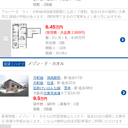
階数：2階建
アルバーダ ウノ：片町線鴻池新田駅駅にも近くて便利。徒歩11分の場所に大東
市立 諸福小学校があります。2駅利用できるので電車をよく使う方におすすめな
物件です。駅徒歩10分に駅が...
6.45
万
円
(管理費・共益費 2,900円)
敷：0ヶ月｜礼：8.45万円
所在階：2階
間取り：1DK
面積：33.34㎡
メゾン・ド・カオル
賃貸｜ハイツ
片町線
「
鴻池新田
」駅 徒歩17分
片町線
「
住道
」駅 徒歩22分
近鉄けいはんな線
「
荒本
」駅 徒歩38分
大阪府
大東市
灰塚
５丁目14-20
9.5
万円
築年数：築6年 ｜募集中：
1室
階数：2階建
新着情報：メゾン・ド・カオルの空室情報ならコチラ。徒歩12分の場所に大東市
立 灰塚小学校があります。こちらの物件は自走式駐車場がご利用いただけます。
しっかりとした造りが自慢の...