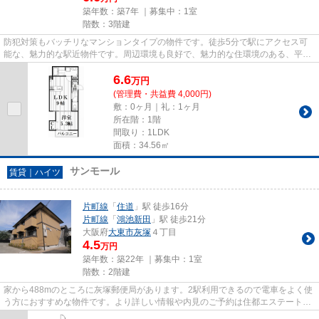
築年数：築7年 ｜募集中：
1室
階数：3階建
防犯対策もバッチリなマンションタイプの物件です。徒歩5分で駅にアクセス可
能な、魅力的な駅近物件です。周辺環境も良好で、魅力的な住環境のある、平成
31年築の物件です。しっかりと...
6.6
万
円
(管理費・共益費 4,000円)
敷：0ヶ月｜礼：1ヶ月
所在階：1階
間取り：1LDK
面積：34.56㎡
サンモール
賃貸｜ハイツ
片町線
「
住道
」駅 徒歩16分
片町線
「
鴻池新田
」駅 徒歩21分
大阪府
大東市
灰塚
４丁目
4.5
万円
築年数：築22年 ｜募集中：
1室
階数：2階建
家から488mのところに灰塚郵便局があります。2駅利用できるので電車をよく使
う方におすすめな物件です。より詳しい情報や内見のご予約は住都エステートま
でご連絡ください。大東市を中...