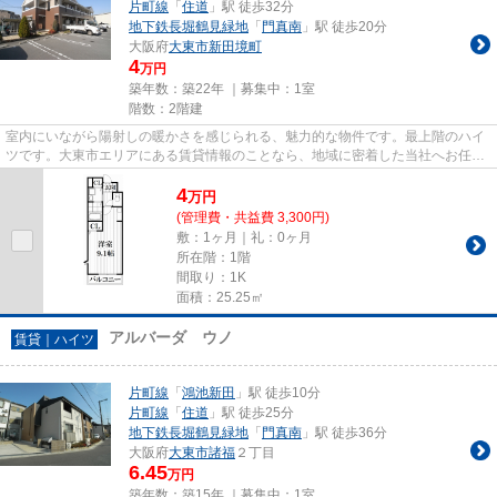
片町線
「
住道
」駅 徒歩32分
地下鉄長堀鶴見緑地
「
門真南
」駅 徒歩20分
大阪府
大東市
新田境町
4
万円
築年数：築22年 ｜募集中：
1室
階数：2階建
室内にいながら陽射しの暖かさを感じられる、魅力的な物件です。最上階のハイ
ツです。大東市エリアにある賃貸情報のことなら、地域に密着した当社へお任せ
下さい。当社は、多種多様な...
4
万
円
(管理費・共益費 3,300円)
敷：1ヶ月｜礼：0ヶ月
所在階：1階
間取り：1K
面積：25.25㎡
アルバーダ ウノ
賃貸｜ハイツ
片町線
「
鴻池新田
」駅 徒歩10分
片町線
「
住道
」駅 徒歩25分
地下鉄長堀鶴見緑地
「
門真南
」駅 徒歩36分
大阪府
大東市
諸福
２丁目
6.45
万円
築年数：築15年 ｜募集中：
1室