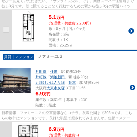
ぜひ一度見ていただきたい、「サンライズ栄和」です。業務スーパー住道店まで
徒歩3分です。朝に慌てることなく行動するために駅から徒歩9分の駅近ハイツは
いかがでしょうか。陽当たり...
5.1
万
円
(管理費・共益費 2,200円)
敷：0ヶ月｜礼：0ヶ月
所在階：2階
間取り：1K
面積：25.25㎡
ファミーユ２
賃貸｜マンション
片町線
「
住道
」駅 徒歩13分
片町線
「
鴻池新田
」駅 徒歩20分
近鉄けいはんな線
「
荒本
」駅 徒歩35分
大阪府
大東市
灰塚
３丁目11-56
6.9
万円
築年数：築31年 ｜募集中：
1室
階数：3階建
新着情報：ファミーユ２の空室情報ならコチラ。灰塚公園まで303mです。こち
らの物件はマンションです。良好な眺望で癒されてみませんか。住都エステート
では、片町線住道駅を中心に数...
6.9
万
円
(管理費・共益費 -)