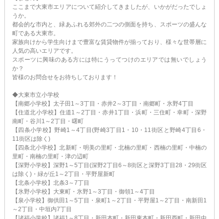
ここまで大東市エリアについて紹介してきましたが、いかがだったでしょ
うか。
都会的な市内と、緑あふれる郊外の二つの側面を持ち、スポーツの盛んな
町である大東市。
家族向けから学生向けまで豊富な賃貸物件が揃っており、様々な世帯層に
人気の高いエリアです。
スポーツに興味のある方には特にうってつけのエリアでは無いでしょう
か？
皆様のお問合せをお待ちしております！
◆大東市立小学校
【南郷小学校】太子田1～3丁目・赤井2～3丁目・南郷町・氷野4丁目
【住道北小学校】住道1～2丁目・赤井1丁目・浜町・三住町・幸町・深野
南町・谷川1～2丁目・曙町
【四条小学校】野崎1～4丁目(野崎3丁目1・10・11街区と野崎4丁目6・
11街区は除く)
【四条北小学校】北新町・明美の里町・北楠の里町・西楠の里町・中楠の
里町・南楠の里町・津の辺町
【深野小学校】深野1～5丁目(深野2丁目6～8街区と深野3丁目28・29街区
は除く)・緑が丘1～2丁目・平野屋新町
【北条小学校】北条3～7丁目
【氷野小学校】大東町・氷野1～3丁目・御領1～4丁目
【泉小学校】御供田1～5丁目・泉町1～2丁目・平野屋1～2丁目・南新田1
～2丁目・中垣内7丁目
【諸福小学校】諸福1～8丁目・新田本町・新田東本町・新田西町・新田中