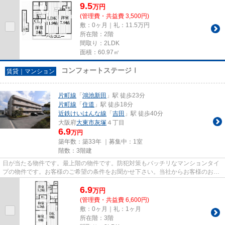
9.5
万
円
(管理費・共益費 3,500円)
敷：0ヶ月｜礼：11.5万円
所在階：2階
間取り：2LDK
面積：60.97㎡
コンフォートステージⅠ
賃貸｜マンション
片町線
「
鴻池新田
」駅 徒歩23分
片町線
「
住道
」駅 徒歩18分
近鉄けいはんな線
「
吉田
」駅 徒歩40分
大阪府
大東市
灰塚
４丁目
6.9
万円
築年数：築33年 ｜募集中：
1室
階数：3階建
日が当たる物件です。最上階の物件です。防犯対策もバッチリなマンションタイ
プの物件です。お客様のご希望の条件をお聞かせ下さい。当社からお客様のお求
めの条件に合った物件をご紹...
6.9
万
円
(管理費・共益費 6,600円)
敷：0ヶ月｜礼：1ヶ月
所在階：3階