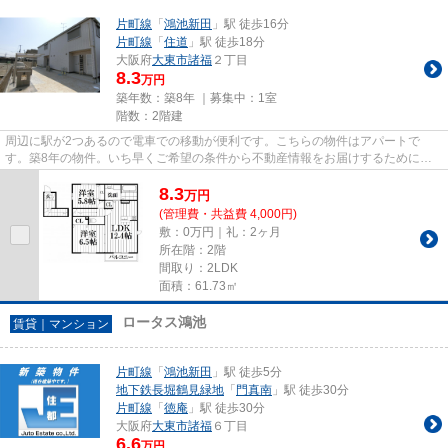
片町線
「
鴻池新田
」駅 徒歩16分
片町線
「
住道
」駅 徒歩18分
大阪府
大東市
諸福
２丁目
8.3
万円
築年数：築8年 ｜募集中：
1室
階数：2階建
周辺に駅が2つあるので電車での移動が便利です。こちらの物件はアパートで
す。築8年の物件。いち早くご希望の条件から不動産情報をお届けするために、
スタッフまでご連絡ください。お...
8.3
万
円
(管理費・共益費 4,000円)
敷：0万円｜礼：2ヶ月
所在階：2階
間取り：2LDK
面積：61.73㎡
ロータス鴻池
賃貸｜マンション
片町線
「
鴻池新田
」駅 徒歩5分
地下鉄長堀鶴見緑地
「
門真南
」駅 徒歩30分
片町線
「
徳庵
」駅 徒歩30分
大阪府
大東市
諸福
６丁目
6.6
万円