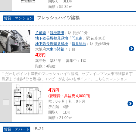
間取り：3LDK
面積：55.35㎡
フレッシュハイツ諸福
賃貸｜マンション
片町線
「
鴻池新田
」駅 徒歩11分
地下鉄長堀鶴見緑地
「
門真南
」駅 徒歩30分
地下鉄長堀鶴見緑地
「
鶴見緑地
」駅 徒歩36分
大阪府
大東市
諸福
７丁目
4
万円
築年数：築34年 ｜募集中：
1室
階数：4階建
こだわりポイント満載のフレッシュハイツ諸福。セブンイレブン大東市諸福５丁
目店まで徒歩6分と近場にコンビニがあるのもポイント。こちらのマンションは
自走式駐車場がご利用いただけ...
4
万
円
(管理費・共益費 4,000円)
敷：0ヶ月｜礼：0ヶ月
所在階：4階
間取り：1DK
面積：21.00㎡
IB-21
賃貸｜アパート