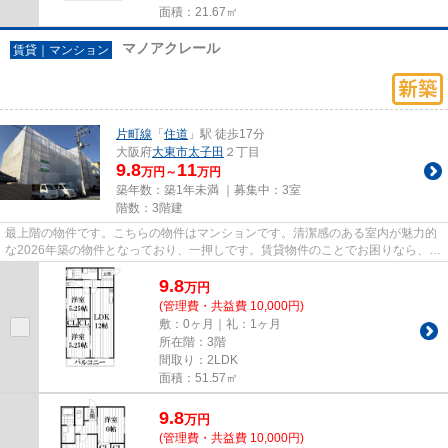
面積：21.67㎡
マノアクレール
賃貸｜マンション
片町線
「
住道
」駅 徒歩17分
大阪府
大東市
太子田
２丁目
9.8
11
万円～
万円
築年数：築1年未満 ｜募集中：
3室
階数：3階建
最上階の物件です。こちらの物件はマンションです。清潔感のある室内が魅力的
な2026年築の物件となっており、一押しです。賃貸物件のことでお困りなら、ま
ずは当社へご連絡下さい。当...
9.8
万
円
(管理費・共益費 10,000円)
敷：0ヶ月｜礼：1ヶ月
所在階：3階
間取り：2LDK
面積：51.57㎡
9.8
万
円
(管理費・共益費 10,000円)