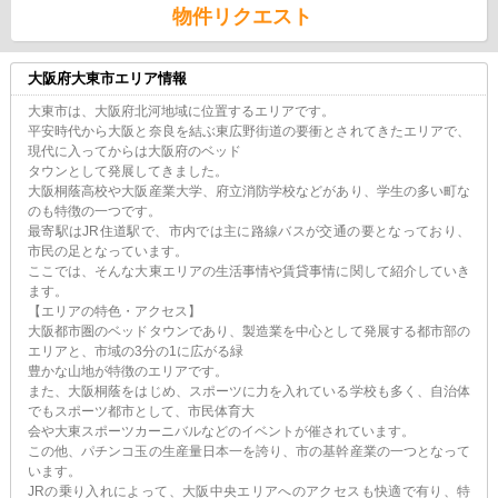
物件リクエスト
大阪府大東市エリア情報
大東市は、大阪府北河地域に位置するエリアです。
平安時代から大阪と奈良を結ぶ東広野街道の要衝とされてきたエリアで、
現代に入ってからは大阪府のベッド
タウンとして発展してきました。
大阪桐蔭高校や大阪産業大学、府立消防学校などがあり、学生の多い町な
のも特徴の一つです。
最寄駅はJR住道駅で、市内では主に路線バスが交通の要となっており、
市民の足となっています。
ここでは、そんな大東エリアの生活事情や賃貸事情に関して紹介していき
ます。
【エリアの特色・アクセス】
大阪都市圏のベッドタウンであり、製造業を中心として発展する都市部の
エリアと、市域の3分の1に広がる緑
豊かな山地が特徴のエリアです。
また、大阪桐蔭をはじめ、スポーツに力を入れている学校も多く、自治体
でもスポーツ都市として、市民体育大
会や大東スポーツカーニバルなどのイベントが催されています。
この他、パチンコ玉の生産量日本一を誇り、市の基幹産業の一つとなって
います。
JRの乗り入れによって、大阪中央エリアへのアクセスも快適で有り、特