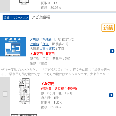
間取り：1K
面積：30.03㎡
アビタ諸福
賃貸｜マンション
片町線
「
鴻池新田
」駅 徒歩17分
片町線
「
住道
」駅 徒歩20分
大阪府
大東市
諸福
１丁目
7.9
9
万円～
万円
築年数：予定 ｜募集中：
3室
階数：3階建
ぜひ一度見ていただきたい、「アビタ諸福」です。行く先に応じて経路を選べ
る、2駅利用可能な物件です。こちらの物件はマンションです。大東市エリアと
片町線鴻池新田付近での賃貸マン...
7.9
万
円
(管理費・共益費 4,400円)
敷：0ヶ月｜礼：1ヶ月
所在階：1階
間取り：1LDK
面積：35.94㎡