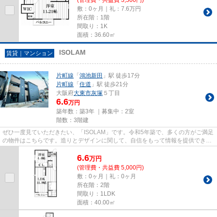
敷：0ヶ月｜礼：7.6万円
所在階：1階
間取り：1K
面積：36.60㎡
ISOLAM
賃貸｜マンション
片町線
「
鴻池新田
」駅 徒歩17分
片町線
「
住道
」駅 徒歩21分
大阪府
大東市
灰塚
５丁目
6.6
万円
築年数：築3年 ｜募集中：
2室
階数：3階建
ぜひ一度見ていただきたい、「ISOLAM」です。令和5年築で、多くの方がご満足
の物件はこちらです。造りとデザインに関して、自信をもって情報を提供できる
マンションです。築3年と新し...
6.6
万
円
(管理費・共益費 5,000円)
敷：0ヶ月｜礼：0ヶ月
所在階：2階
間取り：1LDK
面積：40.00㎡