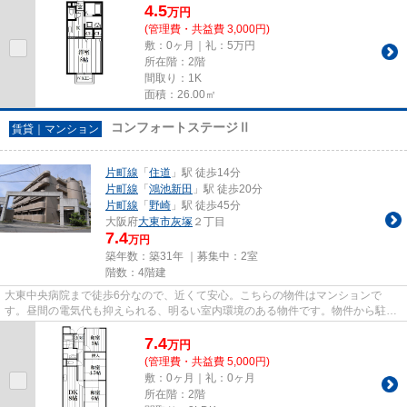
4.5
万
円
(管理費・共益費 3,000円)
敷：0ヶ月｜礼：5万円
所在階：2階
間取り：1K
面積：26.00㎡
コンフォートステージⅡ
賃貸｜マンション
片町線
「
住道
」駅 徒歩14分
片町線
「
鴻池新田
」駅 徒歩20分
片町線
「
野崎
」駅 徒歩45分
大阪府
大東市
灰塚
２丁目
7.4
万円
築年数：築31年 ｜募集中：
2室
階数：4階建
大東中央病院まで徒歩6分なので、近くて安心。こちらの物件はマンションで
す。昼間の電気代も抑えられる、明るい室内環境のある物件です。物件から駐車
場までの距離は300mです。住都エ...
7.4
万
円
(管理費・共益費 5,000円)
敷：0ヶ月｜礼：0ヶ月
所在階：2階