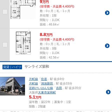
9
万
円
(管理費・共益費 4,400円)
敷：0ヶ月｜礼：1ヶ月
所在階：1階
間取り：1LDK
面積：46.64㎡
8.8
万
円
(管理費・共益費 4,400円)
敷：0ヶ月｜礼：1ヶ月
所在階：3階
間取り：1LDK
面積：42.56㎡
サンライズ栄和
賃貸｜ハイツ
片町線
「
住道
」駅 徒歩9分
片町線
「
鴻池新田
」駅 徒歩33分
近鉄けいはんな線
「
吉田
」駅 徒歩35分
大阪府
大東市
栄和町
5.1
万円
築年数：築22年 ｜募集中：
1室
階数：2階建