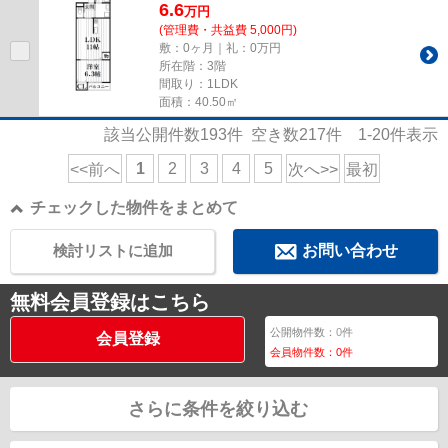
6.6
万
円
(管理費・共益費 5,000円)
敷：0ヶ月｜礼：0万円
所在階：3階
間取り：1LDK
面積：40.50㎡
該当公開件数
193
件 空き数
217
件
1-20
件表示
1
2
3
4
5
<<前へ
次へ>>
最初
チェックした物件をまとめて
検討リストに追加
お問い合わせ
無料会員登録はこちら
公開物件数：
0
件
会員登録
会員物件数：
0
件
さらに条件を絞り込む