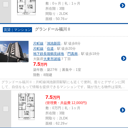
敷：0ヶ月｜礼：1ヶ月
所在階：3階
間取り：2LDK
面積：50.76㎡
グランドール福川Ⅱ
賃貸｜マンション
片町線
「
鴻池新田
」駅 徒歩8分
片町線
「
住道
」駅 徒歩20分
地下鉄長堀鶴見緑地
「
門真南
」駅 徒歩18分
大阪府
大東市
諸福
７丁目
7.5
万円
築年数：築27年 ｜募集中：
1室
階数：8階建
グランドール福川Ⅱ：片町線鴻池新田駅駅にも近くて便利。造りとデザインに関
して、自信をもって情報を提供できるマンションです。陽が当たる物件は湿気も
少なく健康な毎日を過ごせます...
7.5
万
円
(管理費・共益費 12,000円)
敷：0万円｜礼：1ヶ月
所在階：3階
間取り：2LDK
面積：62.29㎡