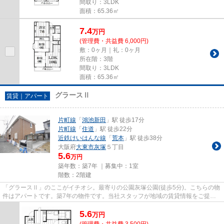
間取り：3LDK
面積：65.36㎡
7.4
万
円
(管理費・共益費 6,000円)
敷：0ヶ月｜礼：0ヶ月
所在階：3階
間取り：3LDK
面積：65.36㎡
グラースⅡ
賃貸｜アパート
片町線
「
鴻池新田
」駅 徒歩17分
片町線
「
住道
」駅 徒歩22分
近鉄けいはんな線
「
荒本
」駅 徒歩38分
大阪府
大東市
灰塚
５丁目
5.6
万円
築年数：築7年 ｜募集中：
1室
階数：2階建
「グラースⅡ」のここがイチオシ。最寄りの公園灰塚公園(徒歩5分)。こちらの物
件はアパートです。築7年の物件です。当社スタッフが地域の賃貸情報をご提供
いたします。お客様のこだわり...
5.6
万
円
(管理費・共益費 3,500円)