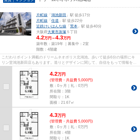
片町線
「
鴻池新田
」駅 徒歩17分
片町線
「
住道
」駅 徒歩22分
近鉄けいはんな線
「
荒本
」駅 徒歩40分
大阪府
大東市
灰塚
５丁目
4.2
4.3
万円～
万円
築年数：築19年 ｜募集中：
2室
階数：4階建
こだわりポイント満載のドリームネオポリス北鴻池。歩いて徒歩6分の場所にキ
リン堂鴻池新田店もあります。造りとデザインに関して、自信をもって情報を提
供できるマンションです。2駅...
4.2
万
円
(管理費・共益費 5,000円)
敷：0ヶ月｜礼：0万円
所在階：3階
間取り：1K
面積：21.67㎡
4.3
万
円
(管理費・共益費 5,000円)
敷：0ヶ月｜礼：0万円
所在階：4階
間取り：1K