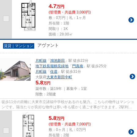
報を数多くご紹介しています。
4.7
万
円
(管理費・共益費 3,000円)
敷：0万円｜礼：1ヶ月
所在階：1階
間取り：1K
面積：28.00㎡
アヴァント
賃貸｜マンション
片町線
「
鴻池新田
」駅 徒歩22分
地下鉄長堀鶴見緑地
「
門真南
」駅 徒歩25分
片町線
「
住道
」駅 徒歩31分
大阪府
大東市
新田中町
5.8
万円
築年数：築19年 ｜募集中：
1室
階数：2階建
徒歩11分の距離に大東市立諸福中学校があるのも魅力。こちらの物件はマンショ
ンです。陽当たりが良好な物件は寒い冬も暖かく過ごす事ができます。2駅利用
可能の物件です。住都エステー...
5.8
万
円
(管理費・共益費 7,000円)
敷：0ヶ月｜礼：0万円
所在階：2階