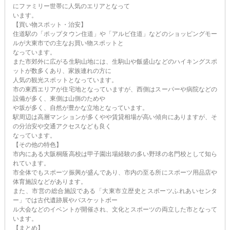
にファミリー世帯に人気のエリアとなって
います。
【買い物スポット・治安】
住道駅の「ポップタウン住道」や「アルビ住道」などのショッピングモー
ルが大東市での主なお買い物スポットと
なっています。
また市郊外に広がる生駒山地には、生駒山や飯盛山などのハイキングスポ
ットが数多くあり、家族連れの方に
人気の観光スポットとなっています。
市の東西エリアが住宅地となっていますが、西側はスーパーや病院などの
設備が多く、東側は山側のためや
や坂が多く、自然が豊かな立地となっています。
駅周辺は高層マンションが多くやや賃貸相場が高い傾向にありますが、そ
の分治安や交通アクセスなども良く
なっています。
【その他の特色】
市内にある大阪桐蔭高校は甲子園出場経験の多い野球の名門校として知ら
れています。
市全体でもスポーツ振興が盛んであり、市内の至る所にスポーツ用品店や
体育施設などがあります。
また、市営の総合施設である「大東市立歴史とスポーツふれあいセンタ
ー」では古代遺跡展やバスケットボー
ル大会などのイベントが開催され、文化とスポーツの両立した市となって
います。
【まとめ】