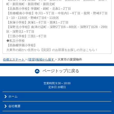
町・新田旭町・新田堺町・新田北町
【北条西小学校】学園町・錦町・北条1～2丁目
【四條畷南小学校】寺川1～5丁目・中垣内1～6丁目・龍間・野崎3丁目
1・10・11街区・野崎4丁目6・11街区
【灰塚小学校】灰塚1～6丁目・朋来1～2丁目
【深野北小学校】南津の辺町・深野2丁目6～8街区・深野3丁目28・29街
区・深野北1～5丁目
【三箇小学校】三箇1～6丁目
◆私立小学校
【四条畷学園小学校】
大東市の細かい住所から【賃貸】のお部屋をお探しの方はこちら！
住都エステート
>
(賃貸)地域から探す
>
大東市の賃貸物件
ページトップに戻る
営業時間:9:30～18:00
定休日:水曜日
ホーム
会社概要