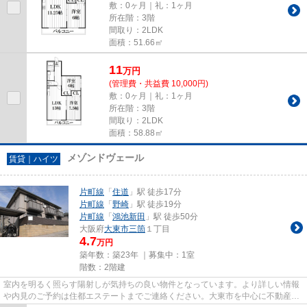
敷：0ヶ月｜礼：1ヶ月
所在階：3階
間取り：2LDK
面積：51.66㎡
11
万
円
(管理費・共益費 10,000円)
敷：0ヶ月｜礼：1ヶ月
所在階：3階
間取り：2LDK
面積：58.88㎡
メゾンドヴェール
賃貸｜ハイツ
片町線
「
住道
」駅 徒歩17分
片町線
「
野崎
」駅 徒歩19分
片町線
「
鴻池新田
」駅 徒歩50分
大阪府
大東市
三箇
１丁目
4.7
万円
築年数：築23年 ｜募集中：
1室
階数：2階建
室内を明るく照らす陽射しが気持ちの良い物件となっています。より詳しい情報
や内見のご予約は住都エステートまでご連絡ください。大東市を中心に不動産情