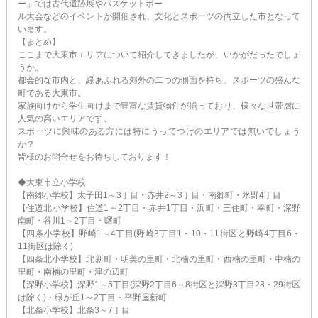
ー」では古代遺跡展やバスケットボー
ル大会などのイベントが開催され、文化とスポーツの両立した市となって
います。
【まとめ】
ここまで大東市エリアについて紹介してきましたが、いかがだったでしょ
うか。
都会的な市内と、緑あふれる郊外の二つの側面を持ち、スポーツの盛んな
町である大東市。
家族向けから学生向けまで豊富な賃貸物件が揃っており、様々な世帯層に
人気の高いエリアです。
スポーツに興味のある方には特にうってつけのエリアでは無いでしょう
か？
皆様のお問合せをお待ちしております！
◆大東市立小学校
【南郷小学校】太子田1～3丁目・赤井2～3丁目・南郷町・氷野4丁目
【住道北小学校】住道1～2丁目・赤井1丁目・浜町・三住町・幸町・深野
南町・谷川1～2丁目・曙町
【四条小学校】野崎1～4丁目(野崎3丁目1・10・11街区と野崎4丁目6・
11街区は除く)
【四条北小学校】北新町・明美の里町・北楠の里町・西楠の里町・中楠の
里町・南楠の里町・津の辺町
【深野小学校】深野1～5丁目(深野2丁目6～8街区と深野3丁目28・29街区
は除く)・緑が丘1～2丁目・平野屋新町
【北条小学校】北条3～7丁目