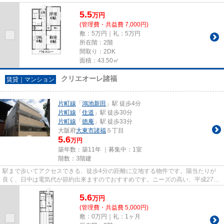
です。駅まで徒歩11分に立地す...
5.5
万
円
(管理費・共益費 7,000円)
敷：5万円｜礼：5万円
所在階：2階
間取り：2DK
面積：43.50㎡
クリエオーレ諸福
賃貸｜マンション
片町線
「
鴻池新田
」駅 徒歩4分
片町線
「
住道
」駅 徒歩30分
片町線
「
徳庵
」駅 徒歩33分
大阪府
大東市
諸福
５丁目
5.6
万円
築年数：築11年 ｜募集中：
1室
階数：3階建
駅まで歩いてアクセスできる、徒歩4分の距離に立地する物件です。陽当たりが
良く、日中は電気代が節約出来ますのでおすすめです。ニーズの高い、平成27年
築の物件で、オシャレな室内が...
5.6
万
円
(管理費・共益費 5,000円)
敷：0万円｜礼：1ヶ月