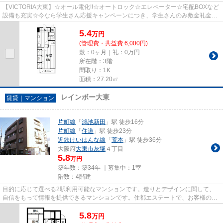
【VICTORIA大東】☆オール電化!!☆オートロック☆エレベーター☆宅配BOXなど
設備も充実☆今なら学生さん応援キャンペーンにつき、学生さんのみ敷金礼金0
円！お早めにお問い合わせくださいね☆
5.4
万
円
(管理費・共益費 6,000円)
敷：0ヶ月｜礼：0万円
所在階：3階
間取り：1K
面積：27.20㎡
レインボー大東
賃貸｜マンション
片町線
「
鴻池新田
」駅 徒歩16分
片町線
「
住道
」駅 徒歩23分
近鉄けいはんな線
「
荒本
」駅 徒歩36分
大阪府
大東市
灰塚
４丁目
5.8
万円
築年数：築34年 ｜募集中：
1室
階数：4階建
目的に応じて選べる2駅利用可能なマンションです。造りとデザインに関して、
自信をもって情報を提供できるマンションです。住都エステートで、お客様のお
好みの物件をお探しになりませ...
5.8
万
円