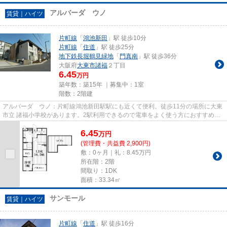
アルバーダ ウノ
賃貸｜ハイツ
片町線
「
鴻池新田
」駅 徒歩10分
片町線
「
住道
」駅 徒歩25分
地下鉄長堀鶴見緑地
「
門真南
」駅 徒歩36分
大阪府
大東市
諸福
２丁目
6.45
万円
築年数：築15年 ｜募集中：
1室
階数：2階建
アルバーダ ウノ：片町線鴻池新田駅駅にも近くて便利。徒歩11分の場所に大東
市立 諸福小学校があります。2駅利用できるので電車をよく使う方におすすめな
物件です。駅徒歩10分に駅が...
6.45
万
円
(管理費・共益費 2,900円)
敷：0ヶ月｜礼：8.45万円
所在階：2階
間取り：1DK
面積：33.34㎡
サンモール
賃貸｜ハイツ
片町線
「
住道
」駅 徒歩16分