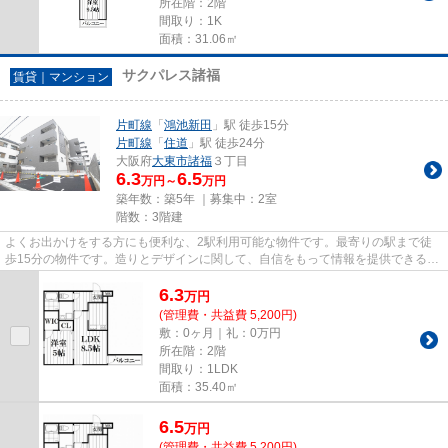
所在階：2階
間取り：1K
面積：31.06㎡
サクパレス諸福
賃貸｜マンション
片町線
「
鴻池新田
」駅 徒歩15分
片町線
「
住道
」駅 徒歩24分
大阪府
大東市
諸福
３丁目
6.3
6.5
万円～
万円
築年数：築5年 ｜募集中：
2室
階数：3階建
よくお出かけをする方にも便利な、2駅利用可能な物件です。最寄りの駅まで徒
歩15分の物件です。造りとデザインに関して、自信をもって情報を提供できるマ
ンションです。築4年と新しく...
6.3
万
円
(管理費・共益費 5,200円)
敷：0ヶ月｜礼：0万円
所在階：2階
間取り：1LDK
面積：35.40㎡
6.5
万
円
(管理費・共益費 5,200円)