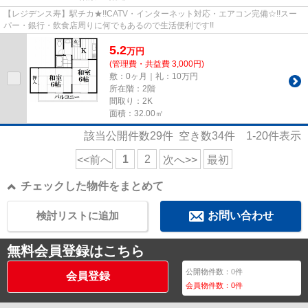
【レジデンス寿】駅チカ★!!CATV・インターネット対応・エアコン完備☆!!スー
パー・銀行・飲食店周りに何でもあるので生活便利です!!
5.2
万
円
(管理費・共益費 3,000円)
敷：0ヶ月｜礼：10万円
所在階：2階
間取り：2K
面積：32.00㎡
該当公開件数
29
件 空き数
34
件
1-20
件表示
1
2
<<前へ
次へ>>
最初
チェックした物件をまとめて
検討リストに追加
お問い合わせ
無料会員登録はこちら
公開物件数：
0
件
会員登録
会員物件数：
0
件