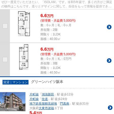
ぜひ一度見ていただきたい、「ISOLAM」です。令和5年築で、多くの方がご満足
の物件はこちらです。造りとデザインに関して、自信をもって情報を提供できる
マンションです。築3年と新し...
6.6
万
円
(管理費・共益費 5,000円)
敷：0ヶ月｜礼：0ヶ月
所在階：2階
間取り：1LDK
面積：40.00㎡
6.6
万
円
(管理費・共益費 5,000円)
敷：0ヶ月｜礼：0万円
所在階：3階
間取り：1LDK
面積：40.50㎡
グリーンハイツ阪本
賃貸｜マンション
片町線
「
鴻池新田
」駅 徒歩12分
片町線
「
住道
」駅 徒歩24分
地下鉄長堀鶴見緑地
「
門真南
」駅 徒歩31分
大阪府
大東市
諸福
３丁目
5.4
万円