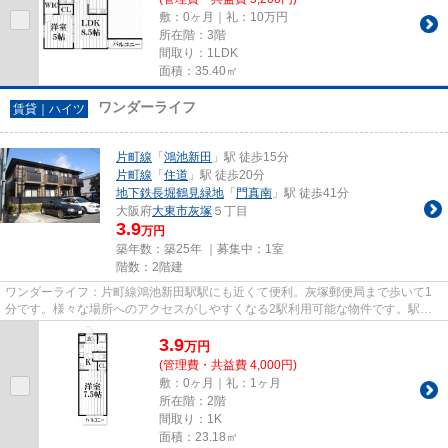
敷：0ヶ月｜礼：10万円
所在階：3階
間取り：1LDK
面積：35.40㎡
ワンダーライフ
賃貸｜ハイツ
片町線
「
鴻池新田
」駅 徒歩15分
片町線
「
住道
」駅 徒歩20分
地下鉄長堀鶴見緑地
「
門真南
」駅 徒歩41分
大阪府
大東市
灰塚
５丁目
3.9
万円
築年数：築25年 ｜募集中：
1室
階数：2階建
ワンダーライフ：片町線鴻池新田駅駅にも近くて便利。灰塚郵便局まで歩いて1
分です。様々な場所へのアクセスがしやすくなる2駅利用可能な物件です。駅ま
で徒歩15分の物件です。住都エ...
3.9
万
円
(管理費・共益費 4,000円)
敷：0ヶ月｜礼：1ヶ月
所在階：2階
間取り：1K
面積：23.18㎡