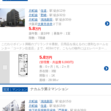
片町線
「
住道
」駅 徒歩12分
片町線
「
野崎
」駅 徒歩32分
片町線
「
鴻池新田
」駅 徒歩33分
大阪府
大東市
赤井
２丁目
5.8
万円
築年数：築18年 ｜募集中：
1室
階数：7階建
こだわりポイント満載のブリランテⅢ番館。日用品を揃えるのに便利なホームセ
ンター「コーナン住道店」まで、403mです。こちらの物件にはエレベーターが
あります。駅近くに立地する物件...
5.8
万
円
(管理費・共益費 6,000円)
敷：0ヶ月｜礼：2ヶ月
所在階：3階
間取り：1K
面積：28.98㎡
ナカムラ第２マンション
賃貸｜マンション
片町線
「
鴻池新田
」駅 徒歩15分
片町線
「
住道
」駅 徒歩15分
地下鉄長堀鶴見緑地
「
門真南
」駅 徒歩39分