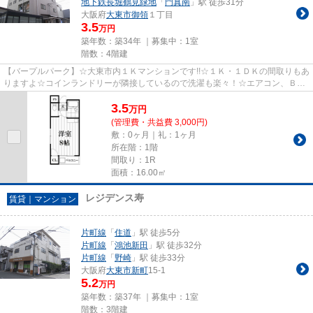
地下鉄長堀鶴見緑地
「
門真南
」駅 徒歩31分
大阪府
大東市
御領
１丁目
3.5
万円
築年数：築34年 ｜募集中：
1室
階数：4階建
【バープルパーク】☆大東市内１Ｋマンションです!!☆１Ｋ・１ＤＫの間取りもあ
りますよ☆コインランドリーが隣接しているので洗濯も楽々！☆エアコン、ＢＳ
アンテナ完備です！！☆お気軽に...
3.5
万
円
(管理費・共益費 3,000円)
敷：0ヶ月｜礼：1ヶ月
所在階：1階
間取り：1R
面積：16.00㎡
レジデンス寿
賃貸｜マンション
片町線
「
住道
」駅 徒歩5分
片町線
「
鴻池新田
」駅 徒歩32分
片町線
「
野崎
」駅 徒歩33分
大阪府
大東市
新町
15-1
5.2
万円
築年数：築37年 ｜募集中：
1室
階数：3階建