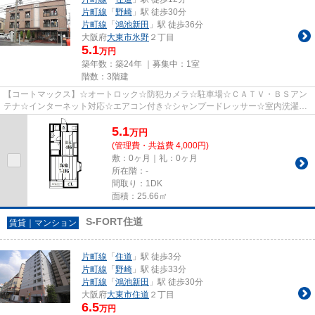
片町線
「
野崎
」駅 徒歩30分
片町線
「
鴻池新田
」駅 徒歩36分
大阪府
大東市
氷野
２丁目
5.1
万円
築年数：築24年 ｜募集中：
1室
階数：3階建
【コートマックス】☆オートロック☆防犯カメラ☆駐車場☆ＣＡＴＶ・ＢＳアン
テナ☆インターネット対応☆エアコン付き☆シャンプードレッサー☆室内洗濯機
置場有り☆南向きバルコニーで日当り良...
5.1
万
円
(管理費・共益費 4,000円)
敷：0ヶ月｜礼：0ヶ月
所在階：-
間取り：1DK
面積：25.66㎡
S-FORT住道
賃貸｜マンション
片町線
「
住道
」駅 徒歩3分
片町線
「
野崎
」駅 徒歩33分
片町線
「
鴻池新田
」駅 徒歩30分
大阪府
大東市
住道
２丁目
6.5
万円