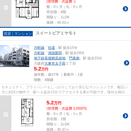
(管理費・共益費 -)
敷：0ヶ月｜礼：0ヶ月
所在階：4階
間取り：1LDK
面積：40.02㎡
スイートピアミヤモト
賃貸｜マンション
片町線
「
住道
」駅 徒歩15分
片町線
「
鴻池新田
」駅 徒歩28分
地下鉄長堀鶴見緑地
「
門真南
」駅 徒歩33分
大阪府
大東市
太子田
１丁目
5.2
万円
築年数：築37年 ｜募集中：
1室
階数：4階建
セキュリティ、プライバシーもしっかりしており安心なマンションです。幅広い
方に好評の物件で、駅へも徒歩15分でアクセスする事が可能です。移住を検討し
ているなら、住都エステート...
5.2
万
円
(管理費・共益費 3,000円)
敷：0ヶ月｜礼：1ヶ月
所在階：1階
間取り：2LDK
面積：45.37㎡