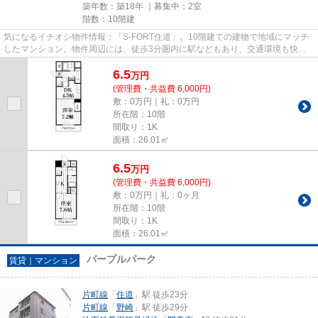
築年数：築18年 ｜募集中：
2室
階数：10階建
気になるイチオシ物件情報：「S-FORT住道」。10階建ての建物で地域にマッチ
したマンション。物件周辺には、徒歩3分圏内に駅などもあり、交通環境も快適
です。設備良し・外観良しのイチ...
6.5
万
円
(管理費・共益費 6,000円)
敷：0万円｜礼：0万円
所在階：10階
間取り：1K
面積：26.01㎡
6.5
万
円
(管理費・共益費 6,000円)
敷：0万円｜礼：0ヶ月
所在階：10階
間取り：1K
面積：26.01㎡
バープルパーク
賃貸｜マンション
片町線
「
住道
」駅 徒歩23分
片町線
「
野崎
」駅 徒歩29分