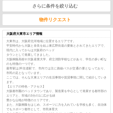
さらに条件を絞り込む
物件リクエスト
大阪府大東市エリア情報
大東市は、大阪府北河地域に位置するエリアです。
平安時代から大阪と奈良を結ぶ東広野街道の要衝とされてきたエリアで、
現代に入ってからは大阪府のベッド
タウンとして発展してきました。
大阪桐蔭高校や大阪産業大学、府立消防学校などがあり、学生の多い町な
のも特徴の一つです。
最寄駅はJR住道駅で、市内では主に路線バスが交通の要となっており、
市民の足となっています。
ここでは、そんな大東エリアの生活事情や賃貸事情に関して紹介していき
ます。
【エリアの特色・アクセス】
大阪都市圏のベッドタウンであり、製造業を中心として発展する都市部の
エリアと、市域の3分の1に広がる緑
豊かな山地が特徴のエリアです。
また、大阪桐蔭をはじめ、スポーツに力を入れている学校も多く、自治体
でもスポーツ都市として、市民体育大