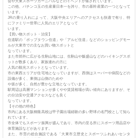
会や大東スポーツカーニバルなどのイベントが催されています。
この他、パチンコ玉の生産量日本一を誇り、市の基幹産業の一つとなって
います。
JRの乗り入れによって、大阪中央エリアへのアクセスも快適で有り、特
にファミリー世帯に人気のエリアとなって
います。
【買い物スポット・治安】
住道駅の「ポップタウン住道」や「アルビ住道」などのショッピングモー
ルが大東市での主なお買い物スポットと
なっています。
また市郊外に広がる生駒山地には、生駒山や飯盛山などのハイキングスポ
ットが数多くあり、家族連れの方に
人気の観光スポットとなっています。
市の東西エリアが住宅地となっていますが、西側はスーパーや病院などの
設備が多く、東側は山側のためや
や坂が多く、自然が豊かな立地となっています。
駅周辺は高層マンションが多くやや賃貸相場が高い傾向にありますが、そ
の分治安や交通アクセスなども良く
なっています。
【その他の特色】
市内にある大阪桐蔭高校は甲子園出場経験の多い野球の名門校として知ら
れています。
市全体でもスポーツ振興が盛んであり、市内の至る所にスポーツ用品店や
体育施設などがあります。
また、市営の総合施設である「大東市立歴史とスポーツふれあいセンタ