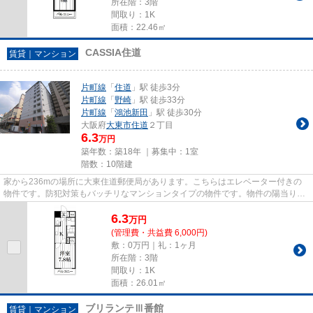
所在階：3階
間取り：1K
面積：22.46㎡
CASSIA住道
賃貸｜マンション
片町線
「
住道
」駅 徒歩3分
片町線
「
野崎
」駅 徒歩33分
片町線
「
鴻池新田
」駅 徒歩30分
大阪府
大東市
住道
２丁目
6.3
万円
築年数：築18年 ｜募集中：
1室
階数：10階建
家から236mの場所に大東住道郵便局があります。こちらはエレベーター付きの
物件です。防犯対策もバッチリなマンションタイプの物件です。物件の陽当りも
良く、昼間には照明要らずで経...
6.3
万
円
(管理費・共益費 6,000円)
敷：0万円｜礼：1ヶ月
所在階：3階
間取り：1K
面積：26.01㎡
ブリランテⅢ番館
賃貸｜マンション