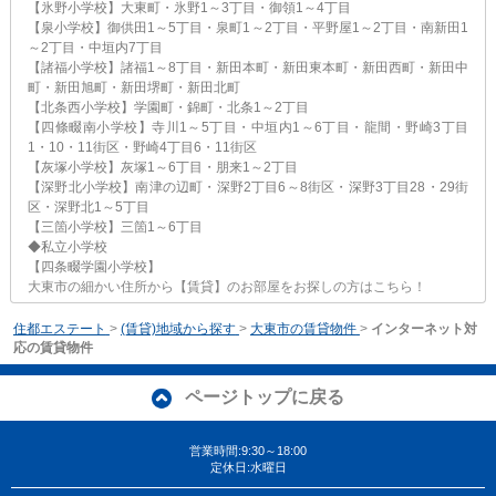
【氷野小学校】大東町・氷野1～3丁目・御領1～4丁目
【泉小学校】御供田1～5丁目・泉町1～2丁目・平野屋1～2丁目・南新田1
～2丁目・中垣内7丁目
【諸福小学校】諸福1～8丁目・新田本町・新田東本町・新田西町・新田中
町・新田旭町・新田堺町・新田北町
【北条西小学校】学園町・錦町・北条1～2丁目
【四條畷南小学校】寺川1～5丁目・中垣内1～6丁目・龍間・野崎3丁目
1・10・11街区・野崎4丁目6・11街区
【灰塚小学校】灰塚1～6丁目・朋来1～2丁目
【深野北小学校】南津の辺町・深野2丁目6～8街区・深野3丁目28・29街
区・深野北1～5丁目
【三箇小学校】三箇1～6丁目
◆私立小学校
【四条畷学園小学校】
大東市の細かい住所から【賃貸】のお部屋をお探しの方はこちら！
住都エステート
>
(賃貸)地域から探す
>
大東市の賃貸物件
>
インターネット対
応の賃貸物件
ページトップに戻る
営業時間:9:30～18:00
定休日:水曜日