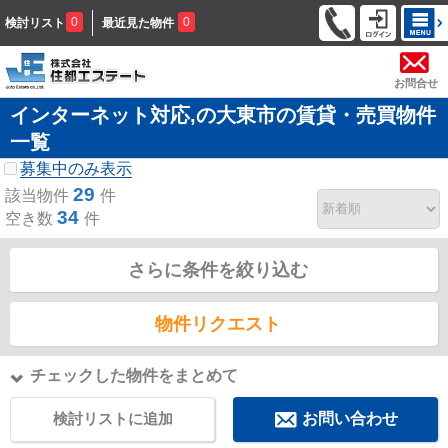
0
0
検討リスト
最近見た物件
お問合せ
インターネット対応,の大東市の賃貸・売買物件
一覧
募集中のみ表示
29
該当物件
件
34
空き数
件
さらに条件を絞り込む
物件リクエスト
チェックした物件をまとめて
検討リストに追加
お問い合わせ