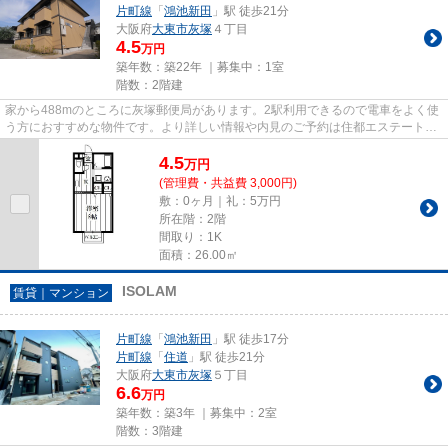
片町線
「
鴻池新田
」駅 徒歩21分
大阪府
大東市
灰塚
４丁目
4.5
万円
築年数：築22年 ｜募集中：
1室
階数：2階建
家から488mのところに灰塚郵便局があります。2駅利用できるので電車をよく使
う方におすすめな物件です。より詳しい情報や内見のご予約は住都エステートま
でご連絡ください。大東市を中...
4.5
万
円
(管理費・共益費 3,000円)
敷：0ヶ月｜礼：5万円
所在階：2階
間取り：1K
面積：26.00㎡
ISOLAM
賃貸｜マンション
片町線
「
鴻池新田
」駅 徒歩17分
片町線
「
住道
」駅 徒歩21分
大阪府
大東市
灰塚
５丁目
6.6
万円
築年数：築3年 ｜募集中：
2室
階数：3階建