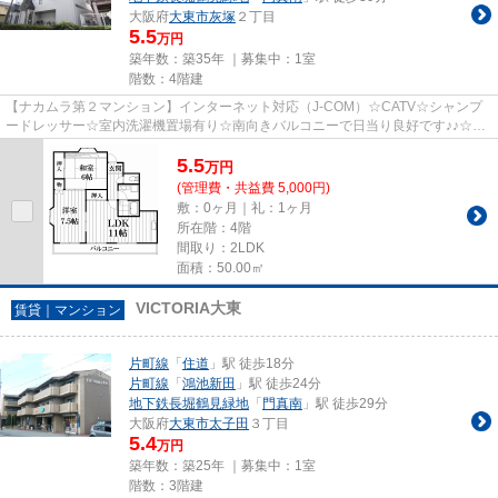
大阪府
大東市
灰塚
２丁目
5.5
万円
築年数：築35年 ｜募集中：
1室
階数：4階建
【ナカムラ第２マンション】インターネット対応（J-COM）☆CATV☆シャンプ
ードレッサー☆室内洗濯機置場有り☆南向きバルコニーで日当り良好です♪♪☆お
気軽にお問い合わせ下さい!!
5.5
万
円
(管理費・共益費 5,000円)
敷：0ヶ月｜礼：1ヶ月
所在階：4階
間取り：2LDK
面積：50.00㎡
VICTORIA大東
賃貸｜マンション
片町線
「
住道
」駅 徒歩18分
片町線
「
鴻池新田
」駅 徒歩24分
地下鉄長堀鶴見緑地
「
門真南
」駅 徒歩29分
大阪府
大東市
太子田
３丁目
5.4
万円
築年数：築25年 ｜募集中：
1室
階数：3階建