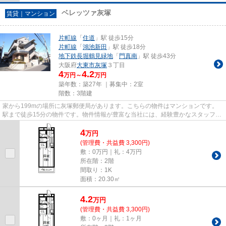
ベレッツァ灰塚
賃貸｜マンション
片町線
「
住道
」駅 徒歩15分
片町線
「
鴻池新田
」駅 徒歩18分
地下鉄長堀鶴見緑地
「
門真南
」駅 徒歩43分
大阪府
大東市
灰塚
３丁目
4
4.2
万円～
万円
築年数：築27年 ｜募集中：
2室
階数：3階建
家から199mの場所に灰塚郵便局があります。こちらの物件はマンションです。
駅まで徒歩15分の物件です。物件情報が豊富な当社には、経験豊かなスタッフが
多数在籍しております。大東市...
4
万
円
(管理費・共益費 3,300円)
敷：0万円｜礼：4万円
所在階：2階
間取り：1K
面積：20.30㎡
4.2
万
円
(管理費・共益費 3,300円)
敷：0ヶ月｜礼：1ヶ月