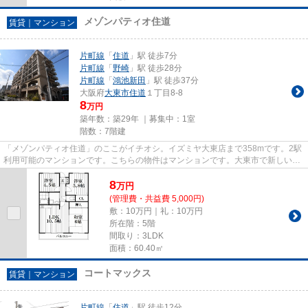
メゾンパティオ住道
賃貸｜マンション
片町線
「
住道
」駅 徒歩7分
片町線
「
野崎
」駅 徒歩28分
片町線
「
鴻池新田
」駅 徒歩37分
大阪府
大東市
住道
１丁目8-8
8
万円
築年数：築29年 ｜募集中：
1室
階数：7階建
「メゾンパティオ住道」のここがイチオシ。イズミヤ大東店まで358mです。2駅
利用可能のマンションです。こちらの物件はマンションです。大東市で新しい住
環境をお探しなら、片町線住道...
8
万
円
(管理費・共益費 5,000円)
敷：10万円｜礼：10万円
所在階：5階
間取り：3LDK
面積：60.40㎡
コートマックス
賃貸｜マンション
片町線
「
住道
」駅 徒歩12分