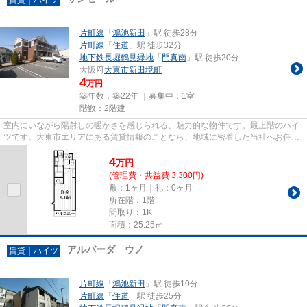
片町線
「
鴻池新田
」駅 徒歩28分
片町線
「
住道
」駅 徒歩32分
地下鉄長堀鶴見緑地
「
門真南
」駅 徒歩20分
大阪府
大東市
新田境町
4
万円
築年数：築22年 ｜募集中：
1室
階数：2階建
室内にいながら陽射しの暖かさを感じられる、魅力的な物件です。最上階のハイ
ツです。大東市エリアにある賃貸情報のことなら、地域に密着した当社へお任せ
下さい。当社は、多種多様な...
4
万
円
(管理費・共益費 3,300円)
敷：1ヶ月｜礼：0ヶ月
所在階：1階
間取り：1K
面積：25.25㎡
アルバーダ ウノ
賃貸｜ハイツ
片町線
「
鴻池新田
」駅 徒歩10分
片町線
「
住道
」駅 徒歩25分