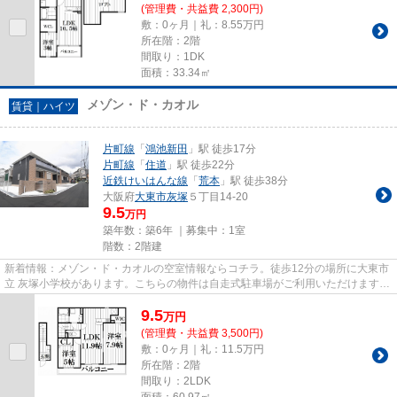
(管理費・共益費 2,300円)
敷：0ヶ月｜礼：8.55万円
所在階：2階
間取り：1DK
面積：33.34㎡
メゾン・ド・カオル
賃貸｜ハイツ
片町線
「
鴻池新田
」駅 徒歩17分
片町線
「
住道
」駅 徒歩22分
近鉄けいはんな線
「
荒本
」駅 徒歩38分
大阪府
大東市
灰塚
５丁目14-20
9.5
万円
築年数：築6年 ｜募集中：
1室
階数：2階建
新着情報：メゾン・ド・カオルの空室情報ならコチラ。徒歩12分の場所に大東市
立 灰塚小学校があります。こちらの物件は自走式駐車場がご利用いただけます。
しっかりとした造りが自慢の...
9.5
万
円
(管理費・共益費 3,500円)
敷：0ヶ月｜礼：11.5万円
所在階：2階
間取り：2LDK
面積：60.97㎡