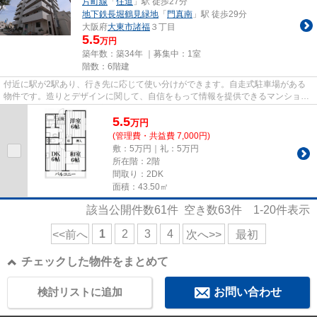
片町線
「
住道
」駅 徒歩27分
地下鉄長堀鶴見緑地
「
門真南
」駅 徒歩29分
大阪府
大東市
諸福
３丁目
5.5
万円
築年数：築34年 ｜募集中：
1室
階数：6階建
付近に駅が2駅あり、行き先に応じて使い分けができます。自走式駐車場がある
物件です。造りとデザインに関して、自信をもって情報を提供できるマンション
です。駅まで徒歩11分に立地す...
5.5
万
円
(管理費・共益費 7,000円)
敷：5万円｜礼：5万円
所在階：2階
間取り：2DK
面積：43.50㎡
該当公開件数
61
件 空き数
63
件
1-20
件表示
1
2
3
4
<<前へ
次へ>>
最初
チェックした物件をまとめて
検討リストに追加
お問い合わせ