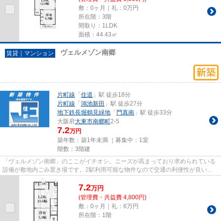
敷：0ヶ月｜礼：0万円
所在階：3階
間取り：1LDK
面積：44.43㎡
ヴェルメゾン南郷
賃貸｜マンション
片町線
「
住道
」駅 徒歩18分
片町線
「
鴻池新田
」駅 徒歩27分
地下鉄長堀鶴見緑地
「
門真南
」駅 徒歩33分
大阪府
大東市
南郷町
2-5
7.2
万円
築年数：築1年未満 ｜募集中：
1室
階数：3階建
「ヴェルメゾン南郷」のここがイチオシ。ニーズが高まっており求められている
設備が敷地内ごみ置き場です。2駅利用可能な物件なので交通の利便性が良いの
が魅力です。2026年に建設され...
7.2
万
円
(管理費・共益費 4,800円)
敷：0ヶ月｜礼：6万円
所在階：1階