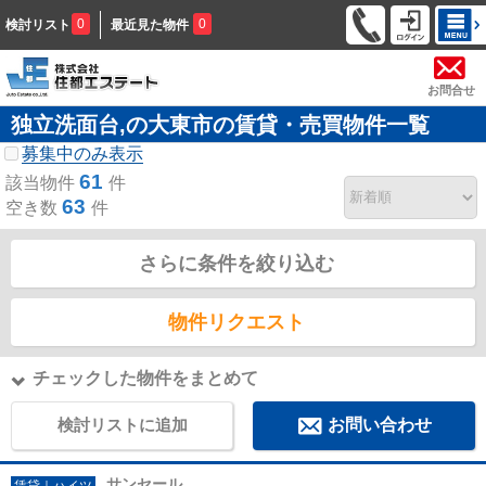
0
0
検討リスト
最近見た物件
お問合せ
独立洗面台,の大東市の賃貸・売買物件一覧
募集中のみ表示
61
該当物件
件
63
空き数
件
さらに条件を絞り込む
物件リクエスト
チェックした物件をまとめて
検討リストに追加
お問い合わせ
サンセール
賃貸｜ハイツ