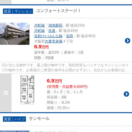
コンフォートステージⅠ
賃貸｜マンション
片町線
「
鴻池新田
」駅 徒歩23分
片町線
「
住道
」駅 徒歩18分
近鉄けいはんな線
「
吉田
」駅 徒歩40分
大阪府
大東市
灰塚
４丁目
6.9
万円
築年数：築33年 ｜募集中：
1室
階数：3階建
日が当たる物件です。最上階の物件です。防犯対策もバッチリなマンションタイ
プの物件です。お客様のご希望の条件をお聞かせ下さい。当社からお客様のお求
めの条件に合った物件をご紹...
6.9
万
円
(管理費・共益費 6,600円)
敷：0ヶ月｜礼：1ヶ月
所在階：3階
間取り：3LDK
面積：55.35㎡
サンモール
賃貸｜ハイツ