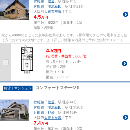
片町線
「
住道
」駅 徒歩16分
片町線
「
鴻池新田
」駅 徒歩21分
大阪府
大東市
灰塚
４丁目
4.5
万円
築年数：築22年 ｜募集中：
1室
階数：2階建
家から488mのところに灰塚郵便局があります。2駅利用できるので電車をよく使
う方におすすめな物件です。より詳しい情報や内見のご予約は住都エステートま
でご連絡ください。大東市を中...
4.5
万
円
(管理費・共益費 3,000円)
敷：0ヶ月｜礼：5万円
所在階：2階
間取り：1K
面積：26.00㎡
コンフォートステージⅡ
賃貸｜マンション
片町線
「
住道
」駅 徒歩14分
片町線
「
鴻池新田
」駅 徒歩20分
片町線
「
野崎
」駅 徒歩45分
大阪府
大東市
灰塚
２丁目
7.4
万円
築年数：築31年 ｜募集中：
2室