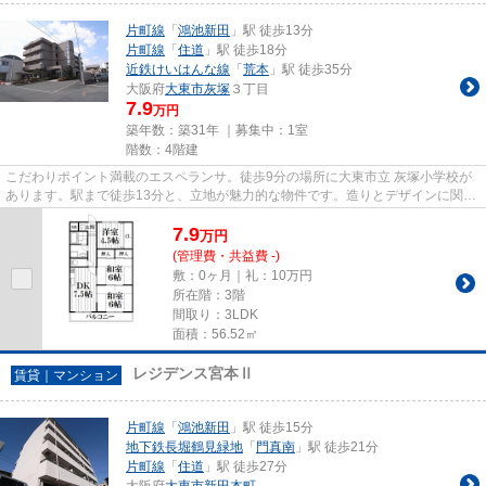
片町線
「
鴻池新田
」駅 徒歩13分
片町線
「
住道
」駅 徒歩18分
近鉄けいはんな線
「
荒本
」駅 徒歩35分
大阪府
大東市
灰塚
３丁目
7.9
万円
築年数：築31年 ｜募集中：
1室
階数：4階建
こだわりポイント満載のエスペランサ。徒歩9分の場所に大東市立 灰塚小学校が
あります。駅まで徒歩13分と、立地が魅力的な物件です。造りとデザインに関し
て、自信をもって情報を提供...
7.9
万
円
(管理費・共益費 -)
敷：0ヶ月｜礼：10万円
所在階：3階
間取り：3LDK
面積：56.52㎡
レジデンス宮本Ⅱ
賃貸｜マンション
片町線
「
鴻池新田
」駅 徒歩15分
地下鉄長堀鶴見緑地
「
門真南
」駅 徒歩21分
片町線
「
住道
」駅 徒歩27分
大阪府
大東市
新田本町