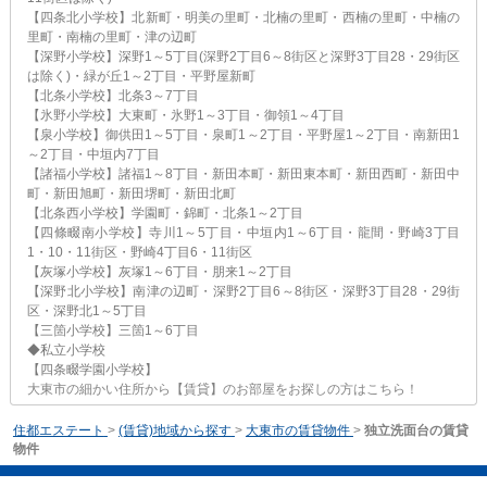
【四条北小学校】北新町・明美の里町・北楠の里町・西楠の里町・中楠の
里町・南楠の里町・津の辺町
【深野小学校】深野1～5丁目(深野2丁目6～8街区と深野3丁目28・29街区
は除く)・緑が丘1～2丁目・平野屋新町
【北条小学校】北条3～7丁目
【氷野小学校】大東町・氷野1～3丁目・御領1～4丁目
【泉小学校】御供田1～5丁目・泉町1～2丁目・平野屋1～2丁目・南新田1
～2丁目・中垣内7丁目
【諸福小学校】諸福1～8丁目・新田本町・新田東本町・新田西町・新田中
町・新田旭町・新田堺町・新田北町
【北条西小学校】学園町・錦町・北条1～2丁目
【四條畷南小学校】寺川1～5丁目・中垣内1～6丁目・龍間・野崎3丁目
1・10・11街区・野崎4丁目6・11街区
【灰塚小学校】灰塚1～6丁目・朋来1～2丁目
【深野北小学校】南津の辺町・深野2丁目6～8街区・深野3丁目28・29街
区・深野北1～5丁目
【三箇小学校】三箇1～6丁目
◆私立小学校
【四条畷学園小学校】
大東市の細かい住所から【賃貸】のお部屋をお探しの方はこちら！
住都エステート
>
(賃貸)地域から探す
>
大東市の賃貸物件
>
独立洗面台の賃貸
物件