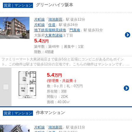
グリーンハイツ阪本
賃貸｜マンション
片町線
「
鴻池新田
」駅 徒歩12分
片町線
「
住道
」駅 徒歩24分
地下鉄長堀鶴見緑地
「
門真南
」駅 徒歩31分
大阪府
大東市
諸福
３丁目
5.4
万円
築年数：築46年 ｜募集中：
1室
階数：4階建
ファミリーマート大東諸福店まで徒歩5分と近場にコンビニがあるのもポイン
ト。この物件は駅まで徒歩12分の立地です。こちらの物件はマンションです。条
件として多くの方がこだわる、陽...
5.4
万
円
(管理費・共益費 -)
敷：0ヶ月｜礼：0万円
所在階：3階
間取り：2DK
面積：40.00㎡
作本マンション
賃貸｜マンション
片町線
「
鴻池新田
」駅 徒歩11分