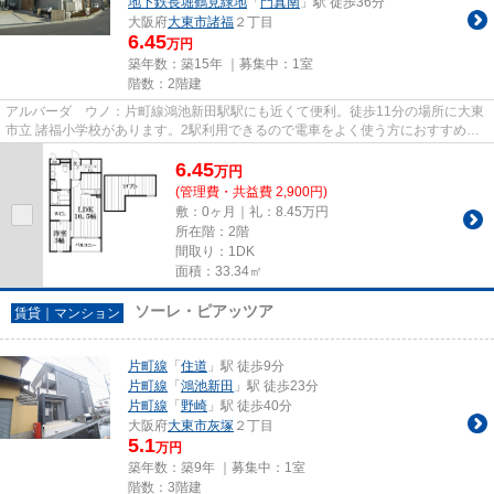
地下鉄長堀鶴見緑地
「
門真南
」駅 徒歩36分
大阪府
大東市
諸福
２丁目
6.45
万円
築年数：築15年 ｜募集中：
1室
階数：2階建
アルバーダ ウノ：片町線鴻池新田駅駅にも近くて便利。徒歩11分の場所に大東
市立 諸福小学校があります。2駅利用できるので電車をよく使う方におすすめな
物件です。駅徒歩10分に駅が...
6.45
万
円
(管理費・共益費 2,900円)
敷：0ヶ月｜礼：8.45万円
所在階：2階
間取り：1DK
面積：33.34㎡
ソーレ・ピアッツア
賃貸｜マンション
片町線
「
住道
」駅 徒歩9分
片町線
「
鴻池新田
」駅 徒歩23分
片町線
「
野崎
」駅 徒歩40分
大阪府
大東市
灰塚
２丁目
5.1
万円
築年数：築9年 ｜募集中：
1室
階数：3階建