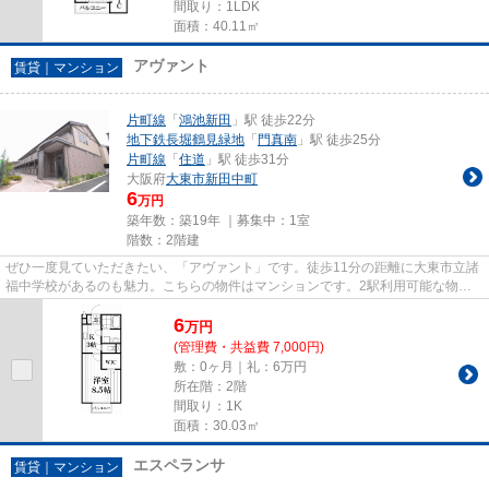
間取り：1LDK
面積：40.11㎡
アヴァント
賃貸｜マンション
片町線
「
鴻池新田
」駅 徒歩22分
地下鉄長堀鶴見緑地
「
門真南
」駅 徒歩25分
片町線
「
住道
」駅 徒歩31分
大阪府
大東市
新田中町
6
万円
築年数：築19年 ｜募集中：
1室
階数：2階建
ぜひ一度見ていただきたい、「アヴァント」です。徒歩11分の距離に大東市立諸
福中学校があるのも魅力。こちらの物件はマンションです。2駅利用可能な物件
なので、交通経路を選ぶことが...
6
万
円
(管理費・共益費 7,000円)
敷：0ヶ月｜礼：6万円
所在階：2階
間取り：1K
面積：30.03㎡
エスペランサ
賃貸｜マンション