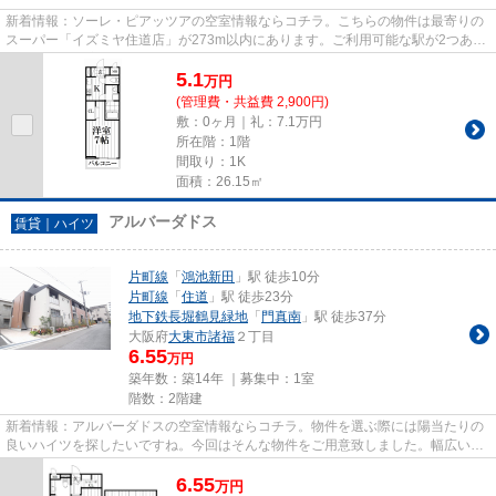
新着情報：ソーレ・ピアッツアの空室情報ならコチラ。こちらの物件は最寄りの
スーパー「イズミヤ住道店」が273m以内にあります。ご利用可能な駅が2つあ
り、行き先に応じて乗車駅の使い...
5.1
万
円
(管理費・共益費 2,900円)
敷：0ヶ月｜礼：7.1万円
所在階：1階
間取り：1K
面積：26.15㎡
アルバーダドス
賃貸｜ハイツ
片町線
「
鴻池新田
」駅 徒歩10分
片町線
「
住道
」駅 徒歩23分
地下鉄長堀鶴見緑地
「
門真南
」駅 徒歩37分
大阪府
大東市
諸福
２丁目
6.55
万円
築年数：築14年 ｜募集中：
1室
階数：2階建
新着情報：アルバーダドスの空室情報ならコチラ。物件を選ぶ際には陽当たりの
良いハイツを探したいですね。今回はそんな物件をご用意致しました。幅広い層
に好評な、駅から徒歩10分に...
6.55
万
円