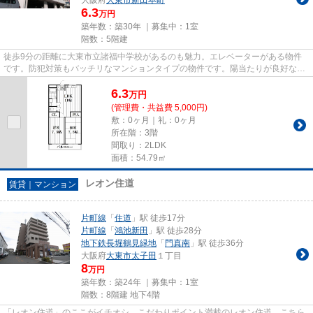
6.3
万円
築年数：築30年 ｜募集中：
1室
階数：5階建
徒歩9分の距離に大東市立諸福中学校があるのも魅力。エレベーターがある物件
です。防犯対策もバッチリなマンションタイプの物件です。陽当たりが良好な物
件は梅雨時期の湿気もたまりに...
6.3
万
円
(管理費・共益費 5,000円)
敷：0ヶ月｜礼：0ヶ月
所在階：3階
間取り：2LDK
面積：54.79㎡
レオン住道
賃貸｜マンション
片町線
「
住道
」駅 徒歩17分
片町線
「
鴻池新田
」駅 徒歩28分
地下鉄長堀鶴見緑地
「
門真南
」駅 徒歩36分
大阪府
大東市
太子田
１丁目
8
万円
築年数：築24年 ｜募集中：
1室
階数：8階建 地下4階
「レオン住道」のここがイチオシ。こだわりポイント満載のレオン住道。こちら