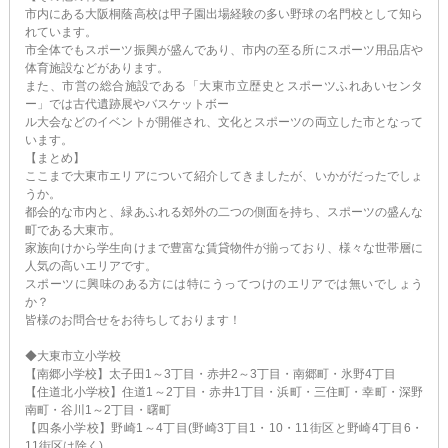
市内にある大阪桐蔭高校は甲子園出場経験の多い野球の名門校として知ら
れています。
市全体でもスポーツ振興が盛んであり、市内の至る所にスポーツ用品店や
体育施設などがあります。
また、市営の総合施設である「大東市立歴史とスポーツふれあいセンタ
ー」では古代遺跡展やバスケットボー
ル大会などのイベントが開催され、文化とスポーツの両立した市となって
います。
【まとめ】
ここまで大東市エリアについて紹介してきましたが、いかがだったでしょ
うか。
都会的な市内と、緑あふれる郊外の二つの側面を持ち、スポーツの盛んな
町である大東市。
家族向けから学生向けまで豊富な賃貸物件が揃っており、様々な世帯層に
人気の高いエリアです。
スポーツに興味のある方には特にうってつけのエリアでは無いでしょう
か？
皆様のお問合せをお待ちしております！
◆大東市立小学校
【南郷小学校】太子田1～3丁目・赤井2～3丁目・南郷町・氷野4丁目
【住道北小学校】住道1～2丁目・赤井1丁目・浜町・三住町・幸町・深野
南町・谷川1～2丁目・曙町
【四条小学校】野崎1～4丁目(野崎3丁目1・10・11街区と野崎4丁目6・
11街区は除く)