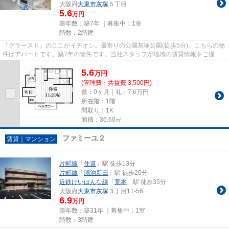
大阪府
大東市
灰塚
５丁目
5.6
万円
築年数：築7年 ｜募集中：
1室
階数：2階建
「グラースⅡ」のここがイチオシ。最寄りの公園灰塚公園(徒歩5分)。こちらの物
件はアパートです。築7年の物件です。当社スタッフが地域の賃貸情報をご提供
いたします。お客様のこだわり...
5.6
万
円
(管理費・共益費 3,500円)
敷：0ヶ月｜礼：7.6万円
所在階：1階
間取り：1K
面積：36.60㎡
ファミーユ２
賃貸｜マンション
片町線
「
住道
」駅 徒歩13分
片町線
「
鴻池新田
」駅 徒歩20分
近鉄けいはんな線
「
荒本
」駅 徒歩35分
大阪府
大東市
灰塚
３丁目11-56
6.9
万円
築年数：築31年 ｜募集中：
1室
階数：3階建