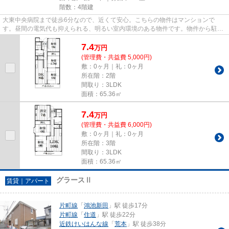
階数：4階建
大東中央病院まで徒歩6分なので、近くて安心。こちらの物件はマンションで
す。昼間の電気代も抑えられる、明るい室内環境のある物件です。物件から駐車
場までの距離は300mです。住都エ...
7.4
万
円
(管理費・共益費 5,000円)
敷：0ヶ月｜礼：0ヶ月
所在階：2階
間取り：3LDK
面積：65.36㎡
7.4
万
円
(管理費・共益費 6,000円)
敷：0ヶ月｜礼：0ヶ月
所在階：3階
間取り：3LDK
面積：65.36㎡
グラースⅡ
賃貸｜アパート
片町線
「
鴻池新田
」駅 徒歩17分
片町線
「
住道
」駅 徒歩22分
近鉄けいはんな線
「
荒本
」駅 徒歩38分