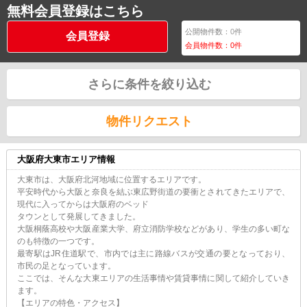
無料会員登録はこちら
公開物件数：
0
件
会員登録
会員物件数：
0
件
さらに条件を絞り込む
物件リクエスト
大阪府大東市エリア情報
大東市は、大阪府北河地域に位置するエリアです。
平安時代から大阪と奈良を結ぶ東広野街道の要衝とされてきたエリアで、
現代に入ってからは大阪府のベッド
タウンとして発展してきました。
大阪桐蔭高校や大阪産業大学、府立消防学校などがあり、学生の多い町な
のも特徴の一つです。
最寄駅はJR住道駅で、市内では主に路線バスが交通の要となっており、
市民の足となっています。
ここでは、そんな大東エリアの生活事情や賃貸事情に関して紹介していき
ます。
【エリアの特色・アクセス】