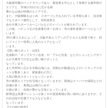
大阪都市圏のベッドタウンであり、製造業を中心として発展する都市部の
エリアと、市域の3分の1に広がる緑
豊かな山地が特徴のエリアです。
また、大阪桐蔭をはじめ、スポーツに力を入れている学校も多く、自治体
でもスポーツ都市として、市民体育大
会や大東スポーツカーニバルなどのイベントが催されています。
この他、パチンコ玉の生産量日本一を誇り、市の基幹産業の一つとなって
います。
JRの乗り入れによって、大阪中央エリアへのアクセスも快適で有り、特
にファミリー世帯に人気のエリアとなって
います。
【買い物スポット・治安】
住道駅の「ポップタウン住道」や「アルビ住道」などのショッピングモー
ルが大東市での主なお買い物スポットと
なっています。
また市郊外に広がる生駒山地には、生駒山や飯盛山などのハイキングスポ
ットが数多くあり、家族連れの方に
人気の観光スポットとなっています。
市の東西エリアが住宅地となっていますが、西側はスーパーや病院などの
設備が多く、東側は山側のためや
や坂が多く、自然が豊かな立地となっています。
駅周辺は高層マンションが多くやや賃貸相場が高い傾向にありますが、そ
の分治安や交通アクセスなども良く
なっています。
【その他の特色】