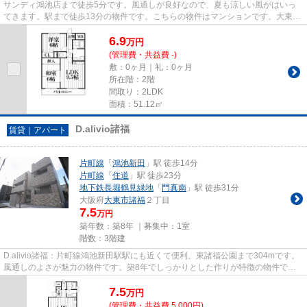
サンディ鴻池店まで徒歩5分です。風通しが良好なので、夏も涼しい風がはいっ
てきます。駅まで徒歩13分の物件です。こちらの物件はマンションです。大東市
エリアと片町線住道駅付近での...
6.9
万
円
(管理費・共益費 -)
敷：0ヶ月｜礼：0ヶ月
所在階：2階
間取り：2LDK
面積：51.12㎡
D.alivio諸福
賃貸｜アパート
片町線
「
鴻池新田
」駅 徒歩14分
片町線
「
住道
」駅 徒歩23分
地下鉄長堀鶴見緑地
「
門真南
」駅 徒歩31分
大阪府
大東市
諸福
２丁目
7.5
万円
築年数：築8年 ｜募集中：
1室
階数：3階建
D.alivio諸福：片町線鴻池新田駅駅にも近くて便利。東諸福公園まで304mです。
風通しのよさが魅力の物件です。築8年でしっかりとした作りが特徴の物件で
す。住都エステートでは片町線鴻...
7.5
万
円
(管理費・共益費 5,000円)