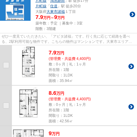
片町線
「
鴻池新田
」駅 徒歩17分
片町線
「
住道
」駅 徒歩20分
大阪府
大東市
諸福
１丁目
7.9
9
万円～
万円
築年数：予定 ｜募集中：
3室
階数：3階建
ぜひ一度見ていただきたい、「アビタ諸福」です。行く先に応じて経路を選べ
る、2駅利用可能な物件です。こちらの物件はマンションです。大東市エリアと
片町線鴻池新田付近での賃貸マン...
7.9
万
円
(管理費・共益費 4,400円)
敷：0ヶ月｜礼：1ヶ月
所在階：1階
間取り：1LDK
面積：35.94㎡
8.6
万
円
(管理費・共益費 4,400円)
敷：0ヶ月｜礼：1ヶ月
所在階：1階
間取り：1LDK
面積：42.56㎡
9
万
円