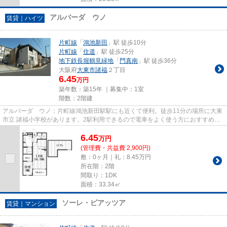
アルバーダ ウノ
賃貸｜ハイツ
片町線
「
鴻池新田
」駅 徒歩10分
片町線
「
住道
」駅 徒歩25分
地下鉄長堀鶴見緑地
「
門真南
」駅 徒歩36分
大阪府
大東市
諸福
２丁目
6.45
万円
築年数：築15年 ｜募集中：
1室
階数：2階建
アルバーダ ウノ：片町線鴻池新田駅駅にも近くて便利。徒歩11分の場所に大東
市立 諸福小学校があります。2駅利用できるので電車をよく使う方におすすめな
物件です。駅徒歩10分に駅が...
6.45
万
円
(管理費・共益費 2,900円)
敷：0ヶ月｜礼：8.45万円
所在階：2階
間取り：1DK
面積：33.34㎡
ソーレ・ピアッツア
賃貸｜マンション