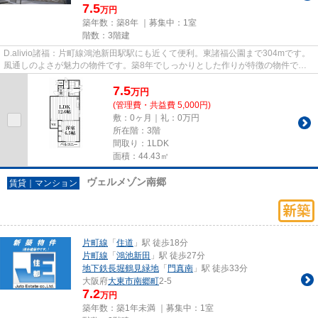
7.5
万円
築年数：築8年 ｜募集中：
1室
階数：3階建
D.alivio諸福：片町線鴻池新田駅駅にも近くて便利。東諸福公園まで304mです。
風通しのよさが魅力の物件です。築8年でしっかりとした作りが特徴の物件で
す。住都エステートでは片町線鴻...
7.5
万
円
(管理費・共益費 5,000円)
敷：0ヶ月｜礼：0万円
所在階：3階
間取り：1LDK
面積：44.43㎡
ヴェルメゾン南郷
賃貸｜マンション
片町線
「
住道
」駅 徒歩18分
片町線
「
鴻池新田
」駅 徒歩27分
地下鉄長堀鶴見緑地
「
門真南
」駅 徒歩33分
大阪府
大東市
南郷町
2-5
7.2
万円
築年数：築1年未満 ｜募集中：
1室