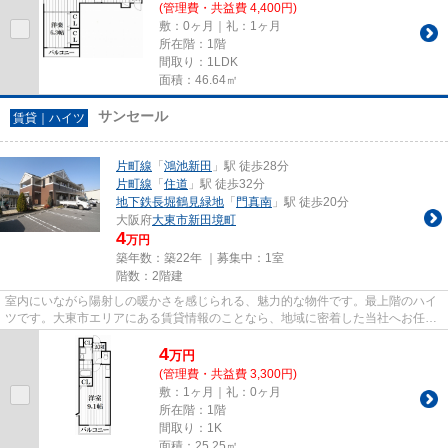
(管理費・共益費 4,400円)
敷：0ヶ月｜礼：1ヶ月
所在階：1階
間取り：1LDK
面積：46.64㎡
サンセール
賃貸｜ハイツ
片町線
「
鴻池新田
」駅 徒歩28分
片町線
「
住道
」駅 徒歩32分
地下鉄長堀鶴見緑地
「
門真南
」駅 徒歩20分
大阪府
大東市
新田境町
4
万円
築年数：築22年 ｜募集中：
1室
階数：2階建
室内にいながら陽射しの暖かさを感じられる、魅力的な物件です。最上階のハイ
ツです。大東市エリアにある賃貸情報のことなら、地域に密着した当社へお任せ
下さい。当社は、多種多様な...
4
万
円
(管理費・共益費 3,300円)
敷：1ヶ月｜礼：0ヶ月
所在階：1階
間取り：1K
面積：25.25㎡