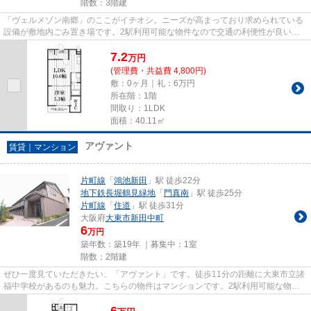
階数：3階建
「ヴェルメゾン南郷」のここがイチオシ。ニーズが高まっており求められている
設備が敷地内ごみ置き場です。2駅利用可能な物件なので交通の利便性が良いの
が魅力です。2026年に建設され...
7.2
万
円
(管理費・共益費 4,800円)
敷：0ヶ月｜礼：6万円
所在階：1階
間取り：1LDK
面積：40.11㎡
アヴァント
賃貸｜マンション
片町線
「
鴻池新田
」駅 徒歩22分
地下鉄長堀鶴見緑地
「
門真南
」駅 徒歩25分
片町線
「
住道
」駅 徒歩31分
大阪府
大東市
新田中町
6
万円
築年数：築19年 ｜募集中：
1室
階数：2階建
ぜひ一度見ていただきたい、「アヴァント」です。徒歩11分の距離に大東市立諸
福中学校があるのも魅力。こちらの物件はマンションです。2駅利用可能な物件
なので、交通経路を選ぶことが...
6