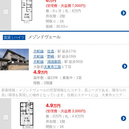
万
円
(管理費・共益費 7,000円)
敷：0ヶ月｜礼：6万円
所在階：2階
間取り：1K
面積：30.03㎡
メゾンドヴェール
賃貸｜ハイツ
片町線
「
住道
」駅 徒歩17分
片町線
「
野崎
」駅 徒歩19分
片町線
「
鴻池新田
」駅 徒歩50分
大阪府
大東市
三箇
１丁目
4.9
万円
築年数：築23年 ｜募集中：
1室
階数：2階建
新着情報：メゾンドヴェールの空室情報ならコチラ。高ニーズである、陽当りの
良い環境を実現した物件となっています。住都エステートには、大東市エリアの
賃貸情報が豊富です。もちろ...
4.9
万
円
(管理費・共益費 3,000円)
敷：0万円｜礼：4.9万円
所在階：1階
間取り：1K