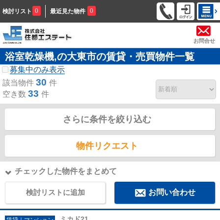
0
0
検討リスト
最近見た物件
お問合せ
浴室乾燥機,の大東市の賃貸・売買物件一覧
募集中のみ表示
30
該当物件
件
33
空き数
件
さらに条件を絞り込む
物件リクエスト
チェックした物件をまとめて
検討リストに追加
お問い合わせ
ミカド21
賃貸｜マンション