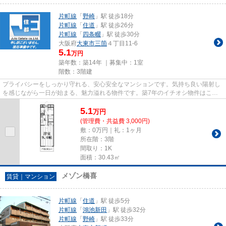
片町線
「
野崎
」駅 徒歩18分
片町線
「
住道
」駅 徒歩26分
片町線
「
四条畷
」駅 徒歩30分
大阪府
大東市
三箇
４丁目11-6
5.1
万円
築年数：築14年 ｜募集中：
1室
階数：3階建
プライバシーをしっかり守れる、安心安全なマンションです。気持ち良い陽射し
を感じながら一日が始まる、魅力溢れる物件です。築7年のイチオシ物件はこち
らです。大東市エリアと片町線...
5.1
万
円
(管理費・共益費 3,000円)
敷：0万円｜礼：1ヶ月
所在階：3階
間取り：1K
面積：30.43㎡
メゾン橋喜
賃貸｜マンション
片町線
「
住道
」駅 徒歩5分
片町線
「
鴻池新田
」駅 徒歩32分
片町線
「
野崎
」駅 徒歩33分