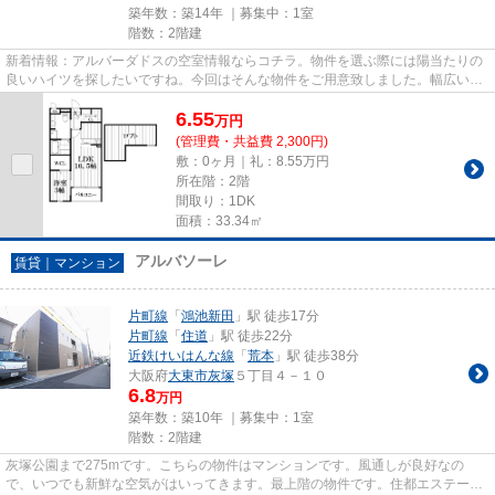
築年数：築14年 ｜募集中：
1室
階数：2階建
新着情報：アルバーダドスの空室情報ならコチラ。物件を選ぶ際には陽当たりの
良いハイツを探したいですね。今回はそんな物件をご用意致しました。幅広い層
に好評な、駅から徒歩10分に...
6.55
万
円
(管理費・共益費 2,300円)
敷：0ヶ月｜礼：8.55万円
所在階：2階
間取り：1DK
面積：33.34㎡
アルバソーレ
賃貸｜マンション
片町線
「
鴻池新田
」駅 徒歩17分
片町線
「
住道
」駅 徒歩22分
近鉄けいはんな線
「
荒本
」駅 徒歩38分
大阪府
大東市
灰塚
５丁目４－１０
6.8
万円
築年数：築10年 ｜募集中：
1室
階数：2階建
灰塚公園まで275mです。こちらの物件はマンションです。風通しが良好なの
で、いつでも新鮮な空気がはいってきます。最上階の物件です。住都エステート