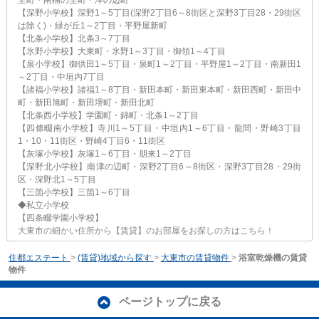
【深野小学校】深野1～5丁目(深野2丁目6～8街区と深野3丁目28・29街区
は除く)・緑が丘1～2丁目・平野屋新町
【北条小学校】北条3～7丁目
【氷野小学校】大東町・氷野1～3丁目・御領1～4丁目
【泉小学校】御供田1～5丁目・泉町1～2丁目・平野屋1～2丁目・南新田1
～2丁目・中垣内7丁目
【諸福小学校】諸福1～8丁目・新田本町・新田東本町・新田西町・新田中
町・新田旭町・新田堺町・新田北町
【北条西小学校】学園町・錦町・北条1～2丁目
【四條畷南小学校】寺川1～5丁目・中垣内1～6丁目・龍間・野崎3丁目
1・10・11街区・野崎4丁目6・11街区
【灰塚小学校】灰塚1～6丁目・朋来1～2丁目
【深野北小学校】南津の辺町・深野2丁目6～8街区・深野3丁目28・29街
区・深野北1～5丁目
【三箇小学校】三箇1～6丁目
◆私立小学校
【四条畷学園小学校】
大東市の細かい住所から【賃貸】のお部屋をお探しの方はこちら！
住都エステート
>
(賃貸)地域から探す
>
大東市の賃貸物件
>
浴室乾燥機の賃貸
物件
ページトップに戻る