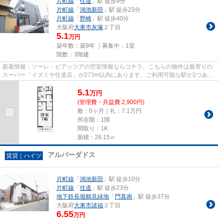
片町線
「
住道
」駅 徒歩9分
片町線
「
鴻池新田
」駅 徒歩23分
片町線
「
野崎
」駅 徒歩40分
大阪府
大東市
灰塚
２丁目
5.1
万円
築年数：築9年 ｜募集中：
1室
階数：3階建
新着情報：ソーレ・ピアッツアの空室情報ならコチラ。こちらの物件は最寄りの
スーパー「イズミヤ住道店」が273m以内にあります。ご利用可能な駅が2つあ
り、行き先に応じて乗車駅の使い...
5.1
万
円
(管理費・共益費 2,900円)
敷：0ヶ月｜礼：7.1万円
所在階：1階
間取り：1K
面積：26.15㎡
アルバーダドス
賃貸｜ハイツ
片町線
「
鴻池新田
」駅 徒歩10分
片町線
「
住道
」駅 徒歩23分
地下鉄長堀鶴見緑地
「
門真南
」駅 徒歩37分
大阪府
大東市
諸福
２丁目
6.55
万円