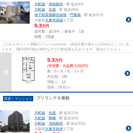
片町線
「
鴻池新田
」駅 徒歩9分
片町線
「
住道
」駅 徒歩29分
地下鉄長堀鶴見緑地
「
門真南
」駅 徒歩31分
大阪府
大東市
諸福
５丁目
5.3
万円
築年数：築16年 ｜募集中：
1室
階数：2階建
こだわりポイント満載のアムールgrandir。諸福交番が家から218mのところにあ
ります。2駅利用可能な物件なので行動範囲も広がります。陽当たりがよく、洗
濯物がよく乾く物件です。住都...
5.3
万
円
(管理費・共益費 3,000円)
敷：0ヶ月｜礼：1ヶ月
所在階：1階
間取り：1K
面積：29.81㎡
ブリランテⅢ番館
賃貸｜マンション
片町線
「
住道
」駅 徒歩12分
片町線
「
野崎
」駅 徒歩32分
片町線
「
鴻池新田
」駅 徒歩33分
大阪府
大東市
赤井
２丁目