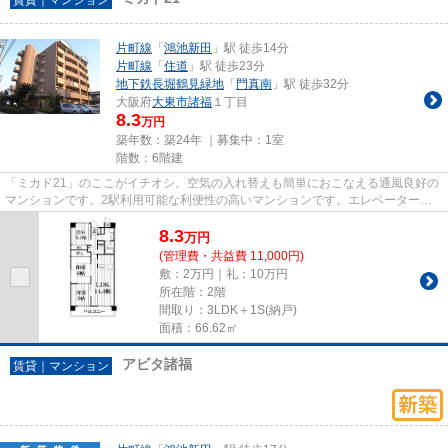
片町線
「
鴻池新田
」駅 徒歩14分
片町線
「
住道
」駅 徒歩23分
地下鉄長堀鶴見緑地
「
門真南
」駅 徒歩32分
大阪府
大東市
諸福
１丁目
8.3
万円
築年数：築24年 ｜募集中：
1室
階数：6階建
「ミカド21」のここがイチオシ。空気の入れ替えも簡単におこなえる通風良好の
マンションです。2駅利用可能な利便性の高いマンションです。エレベーターが
ある物件です。住都エステート...
8.3
万
円
(管理費・共益費 11,000円)
敷：2万円｜礼：10万円
所在階：2階
間取り：3LDK＋1S(納戸)
面積：66.62㎡
アビタ諸福
賃貸｜マンション