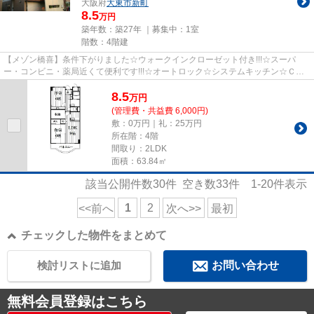
大阪府
大東市
新町
8.5
万円
築年数：築27年 ｜募集中：
1室
階数：4階建
【メゾン橋喜】条件下がりました☆ウォークインクローゼット付き!!!☆スーパ
ー・コンビニ・薬局近くて便利です!!!☆オートロック☆システムキッチン☆ＣＡ
ＴＶ☆駐車場☆追い焚き機能☆シャン...
8.5
万
円
(管理費・共益費 6,000円)
敷：0万円｜礼：25万円
所在階：4階
間取り：2LDK
面積：63.84㎡
該当公開件数
30
件 空き数
33
件
1-20
件表示
1
2
<<前へ
次へ>>
最初
チェックした物件をまとめて
検討リストに追加
お問い合わせ
無料会員登録はこちら