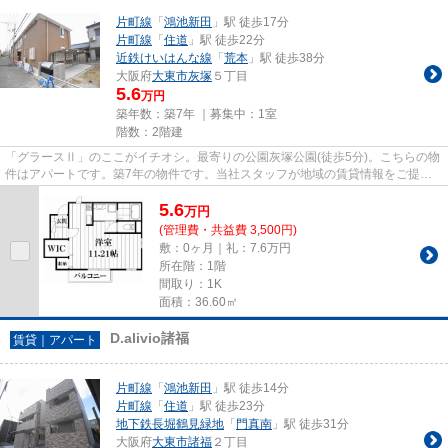
片町線
「
鴻池新田
」駅 徒歩17分
片町線
「
住道
」駅 徒歩22分
近鉄けいはんな線
「
荒本
」駅 徒歩38分
大阪府
大東市
灰塚
５丁目
5.6
万円
築年数：築7年 ｜募集中：
1室
階数：2階建
「グラースⅡ」のここがイチオシ。最寄りの公園灰塚公園(徒歩5分)。こちらの物
件はアパートです。築7年の物件です。当社スタッフが地域の賃貸情報をご提供
いたします。お客様のこだわり...
5.6
万
円
(管理費・共益費 3,500円)
敷：0ヶ月｜礼：7.6万円
所在階：1階
間取り：1K
面積：36.60㎡
D.alivio諸福
賃貸｜アパート
片町線
「
鴻池新田
」駅 徒歩14分
片町線
「
住道
」駅 徒歩23分
地下鉄長堀鶴見緑地
「
門真南
」駅 徒歩31分
大阪府
大東市
諸福
２丁目