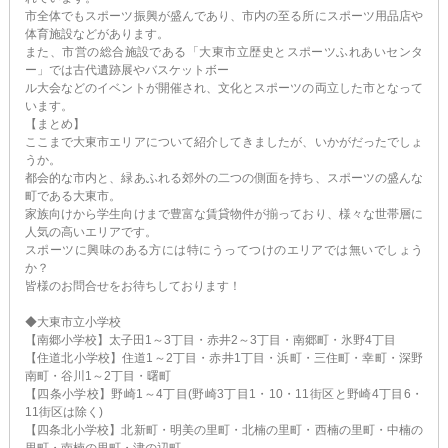
市全体でもスポーツ振興が盛んであり、市内の至る所にスポーツ用品店や
体育施設などがあります。
また、市営の総合施設である「大東市立歴史とスポーツふれあいセンタ
ー」では古代遺跡展やバスケットボー
ル大会などのイベントが開催され、文化とスポーツの両立した市となって
います。
【まとめ】
ここまで大東市エリアについて紹介してきましたが、いかがだったでしょ
うか。
都会的な市内と、緑あふれる郊外の二つの側面を持ち、スポーツの盛んな
町である大東市。
家族向けから学生向けまで豊富な賃貸物件が揃っており、様々な世帯層に
人気の高いエリアです。
スポーツに興味のある方には特にうってつけのエリアでは無いでしょう
か？
皆様のお問合せをお待ちしております！
◆大東市立小学校
【南郷小学校】太子田1～3丁目・赤井2～3丁目・南郷町・氷野4丁目
【住道北小学校】住道1～2丁目・赤井1丁目・浜町・三住町・幸町・深野
南町・谷川1～2丁目・曙町
【四条小学校】野崎1～4丁目(野崎3丁目1・10・11街区と野崎4丁目6・
11街区は除く)
【四条北小学校】北新町・明美の里町・北楠の里町・西楠の里町・中楠の
里町・南楠の里町・津の辺町