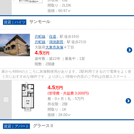
間取り：2LDK
面積：60.97㎡
サンモール
賃貸｜ハイツ
片町線
「
住道
」駅 徒歩16分
片町線
「
鴻池新田
」駅 徒歩21分
大阪府
大東市
灰塚
４丁目
4.5
万円
築年数：築22年 ｜募集中：
1室
階数：2階建
家から488mのところに灰塚郵便局があります。2駅利用できるので電車をよく使
う方におすすめな物件です。より詳しい情報や内見のご予約は住都エステートま
でご連絡ください。大東市を中...
4.5
万
円
(管理費・共益費 3,000円)
敷：0ヶ月｜礼：5万円
所在階：2階
間取り：1K
面積：26.00㎡
グラースⅡ
賃貸｜アパート