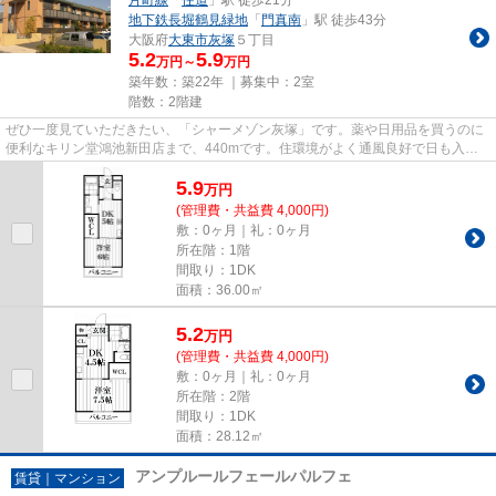
地下鉄長堀鶴見緑地
「
門真南
」駅 徒歩43分
大阪府
大東市
灰塚
５丁目
5.2
5.9
万円～
万円
築年数：築22年 ｜募集中：
2室
階数：2階建
ぜひ一度見ていただきたい、「シャーメゾン灰塚」です。薬や日用品を買うのに
便利なキリン堂鴻池新田店まで、440mです。住環境がよく通風良好で日も入る
物件をご提供します。2駅利用が...
5.9
万
円
(管理費・共益費 4,000円)
敷：0ヶ月｜礼：0ヶ月
所在階：1階
間取り：1DK
面積：36.00㎡
5.2
万
円
(管理費・共益費 4,000円)
敷：0ヶ月｜礼：0ヶ月
所在階：2階
間取り：1DK
面積：28.12㎡
アンプルールフェールパルフェ
賃貸｜マンション