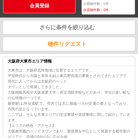
公開物件数：
0
件
会員登録
会員物件数：
0
件
さらに条件を絞り込む
物件リクエスト
大阪府大東市エリア情報
大東市は、大阪府北河地域に位置するエリアです。
平安時代から大阪と奈良を結ぶ東広野街道の要衝とされてきたエリアで、
現代に入ってからは大阪府のベッド
タウンとして発展してきました。
大阪桐蔭高校や大阪産業大学、府立消防学校などがあり、学生の多い町な
のも特徴の一つです。
最寄駅はJR住道駅で、市内では主に路線バスが交通の要となっており、
市民の足となっています。
ここでは、そんな大東エリアの生活事情や賃貸事情に関して紹介していき
ます。
【エリアの特色・アクセス】
大阪都市圏のベッドタウンであり、製造業を中心として発展する都市部の
エリアと、市域の3分の1に広がる緑