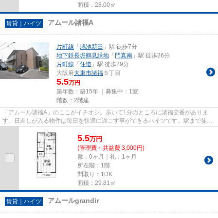
面積：28.00㎡
アムール諸福A
賃貸｜ハイツ
片町線
「
鴻池新田
」駅 徒歩7分
地下鉄長堀鶴見緑地
「
門真南
」駅 徒歩26分
片町線
「
住道
」駅 徒歩29分
大阪府
大東市
諸福
５丁目
5.5
万円
築年数：築15年 ｜募集中：
1室
階数：2階建
「アムール諸福A」のここがイチオシ。歩いて1分のところに諸福交番がありま
す。日差しが入る物件は毎日を快適に過ごす事ができるハイツです。駅まで徒歩
7分なので、アクセスの良い物件...
5.5
万
円
(管理費・共益費 3,000円)
敷：0ヶ月｜礼：1ヶ月
所在階：1階
間取り：1DK
面積：29.81㎡
アムールgrandir
賃貸｜ハイツ