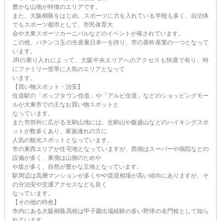
豊かな山地が特徴のエリアです。
また、大阪桐蔭をはじめ、スポーツに力を入れている学校も多く、自治体
でもスポーツ都市として、市民体育大
会や大東スポーツカーニバルなどのイベントが催されています。
この他、パチンコ玉の生産量日本一を誇り、市の基幹産業の一つとなって
います。
JRの乗り入れによって、大阪中央エリアへのアクセスも快適で有り、特
にファミリー世帯に人気のエリアとなって
います。
【買い物スポット・治安】
住道駅の「ポップタウン住道」や「アルビ住道」などのショッピングモー
ルが大東市での主なお買い物スポットと
なっています。
また市郊外に広がる生駒山地には、生駒山や飯盛山などのハイキングスポ
ットが数多くあり、家族連れの方に
人気の観光スポットとなっています。
市の東西エリアが住宅地となっていますが、西側はスーパーや病院などの
設備が多く、東側は山側のためや
や坂が多く、自然が豊かな立地となっています。
駅周辺は高層マンションが多くやや賃貸相場が高い傾向にありますが、そ
の分治安や交通アクセスなども良く
なっています。
【その他の特色】
市内にある大阪桐蔭高校は甲子園出場経験の多い野球の名門校として知ら
れています。