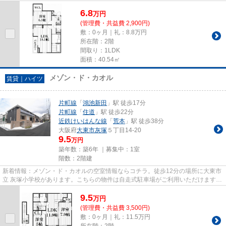
では片町線鴻池新田駅に近く、交...
6.8
万
円
(管理費・共益費 2,900円)
敷：0ヶ月｜礼：8.8万円
所在階：2階
間取り：1LDK
面積：40.54㎡
メゾン・ド・カオル
賃貸｜ハイツ
片町線
「
鴻池新田
」駅 徒歩17分
片町線
「
住道
」駅 徒歩22分
近鉄けいはんな線
「
荒本
」駅 徒歩38分
大阪府
大東市
灰塚
５丁目14-20
9.5
万円
築年数：築6年 ｜募集中：
1室
階数：2階建
新着情報：メゾン・ド・カオルの空室情報ならコチラ。徒歩12分の場所に大東市
立 灰塚小学校があります。こちらの物件は自走式駐車場がご利用いただけます。
しっかりとした造りが自慢の...
9.5
万
円
(管理費・共益費 3,500円)
敷：0ヶ月｜礼：11.5万円
所在階：2階