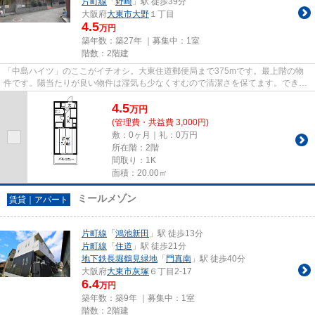
片町線
「
野崎
」駅 徒歩39分
大阪府
大東市
大野
１丁目
4.5
万円
築年数：築27年 ｜募集中：
1室
階数：2階建
「中島ハイツ」のここがイチオシ。大東住道郵便局まで375mです。最上階の物
件です。陽当たりが良い物件は湿気も少なくすむので清潔さを保てます。できる
だけ早めに不動産情報を集めた...
4.5
万
円
(管理費・共益費 3,000円)
敷：0ヶ月｜礼：0万円
所在階：2階
間取り：1K
面積：20.00㎡
ミールメゾン
賃貸｜アパート
片町線
「
鴻池新田
」駅 徒歩13分
片町線
「
住道
」駅 徒歩21分
地下鉄長堀鶴見緑地
「
門真南
」駅 徒歩40分
大阪府
大東市
灰塚
６丁目2-17
6.4
万円
築年数：築9年 ｜募集中：
1室
階数：2階建