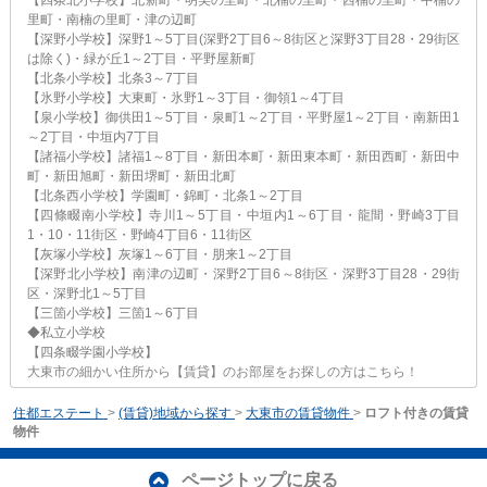
里町・南楠の里町・津の辺町
【深野小学校】深野1～5丁目(深野2丁目6～8街区と深野3丁目28・29街区
は除く)・緑が丘1～2丁目・平野屋新町
【北条小学校】北条3～7丁目
【氷野小学校】大東町・氷野1～3丁目・御領1～4丁目
【泉小学校】御供田1～5丁目・泉町1～2丁目・平野屋1～2丁目・南新田1
～2丁目・中垣内7丁目
【諸福小学校】諸福1～8丁目・新田本町・新田東本町・新田西町・新田中
町・新田旭町・新田堺町・新田北町
【北条西小学校】学園町・錦町・北条1～2丁目
【四條畷南小学校】寺川1～5丁目・中垣内1～6丁目・龍間・野崎3丁目
1・10・11街区・野崎4丁目6・11街区
【灰塚小学校】灰塚1～6丁目・朋来1～2丁目
【深野北小学校】南津の辺町・深野2丁目6～8街区・深野3丁目28・29街
区・深野北1～5丁目
【三箇小学校】三箇1～6丁目
◆私立小学校
【四条畷学園小学校】
大東市の細かい住所から【賃貸】のお部屋をお探しの方はこちら！
住都エステート
>
(賃貸)地域から探す
>
大東市の賃貸物件
>
ロフト付きの賃貸
物件
ページトップに戻る