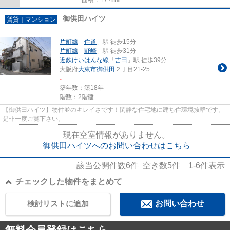
御供田ハイツ
賃貸｜マンション
片町線
「
住道
」駅 徒歩15分
片町線
「
野崎
」駅 徒歩31分
近鉄けいはんな線
「
吉田
」駅 徒歩39分
大阪府
大東市
御供田
２丁目21-25
-
築年数：築18年
階数：2階建
【御供田ハイツ】物件並のキレイさです！閑静な住宅地に建ち住環境抜群です。
是非一度ご覧下さい。
現在空室情報がありません。
御供田ハイツへのお問い合わせはこちら
該当公開件数
6
件 空き数
5
件
1-6
件表示
チェックした物件をまとめて
検討リストに追加
お問い合わせ
無料会員登録はこちら