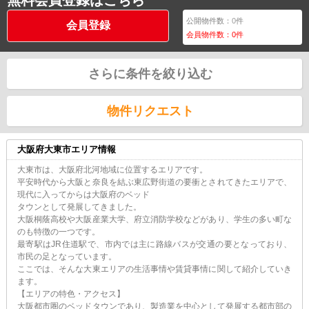
公開物件数：
0
件
会員登録
会員物件数：
0
件
さらに条件を絞り込む
物件リクエスト
大阪府大東市エリア情報
大東市は、大阪府北河地域に位置するエリアです。
平安時代から大阪と奈良を結ぶ東広野街道の要衝とされてきたエリアで、
現代に入ってからは大阪府のベッド
タウンとして発展してきました。
大阪桐蔭高校や大阪産業大学、府立消防学校などがあり、学生の多い町な
のも特徴の一つです。
最寄駅はJR住道駅で、市内では主に路線バスが交通の要となっており、
市民の足となっています。
ここでは、そんな大東エリアの生活事情や賃貸事情に関して紹介していき
ます。
【エリアの特色・アクセス】
大阪都市圏のベッドタウンであり、製造業を中心として発展する都市部の