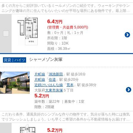
多くの方からご好評頂いているミールメゾンのご紹介です。ウォーキングやラン
ニングが趣味の方に住んでもらいたいのが平坦な場所にある物件です。最上階の
物件です。こちらの物件は築6...
6.4
万
円
(管理費・共益費 5,000円)
敷：0ヶ月｜礼：1ヶ月
所在階：1階
間取り：1DK
面積：36.39㎡
シャーメゾン灰塚
賃貸｜ハイツ
片町線
「
鴻池新田
」駅 徒歩16分
片町線
「
住道
」駅 徒歩20分
近鉄けいはんな線
「
荒本
」駅 徒歩38分
大阪府
大東市
灰塚
５丁目
5.2
万円
築年数：築22年 ｜募集中：
1室
階数：2階建
こだわり条件、通風良好のシンプルな作りの物件です。気分が落ちた時には換気
でリフレッシュしましょう。いち早くご希望の条件から不動産情報をお届けする
ために、スタッフまでご連絡...
5.2
万
円