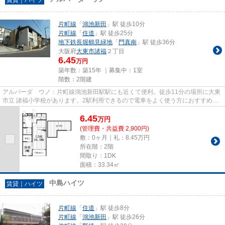
片町線
「
鴻池新田
」駅 徒歩10分
片町線
「
住道
」駅 徒歩25分
地下鉄長堀鶴見緑地
「
門真南
」駅 徒歩36分
大阪府
大東市
諸福
２丁目
6.45
万円
築年数：築15年 ｜募集中：
1室
階数：2階建
アルバーダ ウノ：片町線鴻池新田駅駅にも近くて便利。徒歩11分の場所に大東
市立 諸福小学校があります。2駅利用できるので電車をよく使う方におすすめな
物件です。駅徒歩10分に駅が...
6.45
万
円
(管理費・共益費 2,900円)
敷：0ヶ月｜礼：8.45万円
所在階：2階
間取り：1DK
面積：33.34㎡
中島ハイツ
賃貸｜ハイツ
片町線
「
住道
」駅 徒歩8分
片町線
「
鴻池新田
」駅 徒歩26分