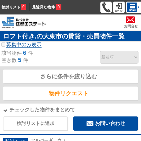
0
0
検討リスト
最近見た物件
お問合せ
ロフト付き,の大東市の賃貸・売買物件一覧
募集中のみ表示
6
該当物件
件
5
空き数
件
さらに条件を絞り込む
物件リクエスト
チェックした物件をまとめて
検討リストに追加
お問い合わせ
アルバーダ ウノ
賃貸｜ハイツ