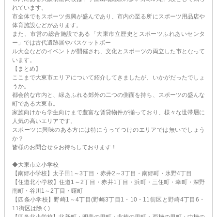
れています。
市全体でもスポーツ振興が盛んであり、市内の至る所にスポーツ用品店や
体育施設などがあります。
また、市営の総合施設である「大東市立歴史とスポーツふれあいセンタ
ー」では古代遺跡展やバスケットボー
ル大会などのイベントが開催され、文化とスポーツの両立した市となって
います。
【まとめ】
ここまで大東市エリアについて紹介してきましたが、いかがだったでしょ
うか。
都会的な市内と、緑あふれる郊外の二つの側面を持ち、スポーツの盛んな
町である大東市。
家族向けから学生向けまで豊富な賃貸物件が揃っており、様々な世帯層に
人気の高いエリアです。
スポーツに興味のある方には特にうってつけのエリアでは無いでしょう
か？
皆様のお問合せをお待ちしております！
◆大東市立小学校
【南郷小学校】太子田1～3丁目・赤井2～3丁目・南郷町・氷野4丁目
【住道北小学校】住道1～2丁目・赤井1丁目・浜町・三住町・幸町・深野
南町・谷川1～2丁目・曙町
【四条小学校】野崎1～4丁目(野崎3丁目1・10・11街区と野崎4丁目6・
11街区は除く)
【四条北小学校】北新町・明美の里町・北楠の里町・西楠の里町・中楠の