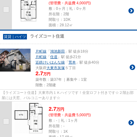
(管理費・共益費 4,000円)
敷：0ヶ月｜礼：0ヶ月
所在階：2階
間取り：1DK
面積：28.12㎡
ライズコート住道
賃貸｜ハイツ
片町線
「
鴻池新田
」駅 徒歩18分
片町線
「
住道
」駅 徒歩21分
近鉄けいはんな線
「
荒本
」駅 徒歩40分
大阪府
大東市
灰塚
５丁目
2.7
万円
築年数：築37年 ｜募集中：
1室
階数：2階建
【ライズコート住道】大東市内１Ｋハイツです！全室ロフト付きです☆２階お部
屋には天窓、バルコニーあります☆
2.7
万
円
(管理費・共益費 5,000円)
敷：-｜礼：1ヶ月
所在階：-
間取り：1K
面積：17.48㎡