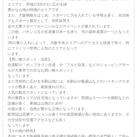
エリアと、市域の3分の1に広がる緑
豊かな山地が特徴のエリアです。
また、大阪桐蔭をはじめ、スポーツに力を入れている学校も多く、自治体
でもスポーツ都市として、市民体育大
会や大東スポーツカーニバルなどのイベントが催されています。
この他、パチンコ玉の生産量日本一を誇り、市の基幹産業の一つとなって
います。
JRの乗り入れによって、大阪中央エリアへのアクセスも快適で有り、特
にファミリー世帯に人気のエリアとなって
います。
【買い物スポット・治安】
住道駅の「ポップタウン住道」や「アルビ住道」などのショッピングモー
ルが大東市での主なお買い物スポットと
なっています。
また市郊外に広がる生駒山地には、生駒山や飯盛山などのハイキングスポ
ットが数多くあり、家族連れの方に
人気の観光スポットとなっています。
市の東西エリアが住宅地となっていますが、西側はスーパーや病院などの
設備が多く、東側は山側のためや
や坂が多く、自然が豊かな立地となっています。
駅周辺は高層マンションが多くやや賃貸相場が高い傾向にありますが、そ
の分治安や交通アクセスなども良く
なっています。
【その他の特色】
市内にある大阪桐蔭高校は甲子園出場経験の多い野球の名門校として知ら