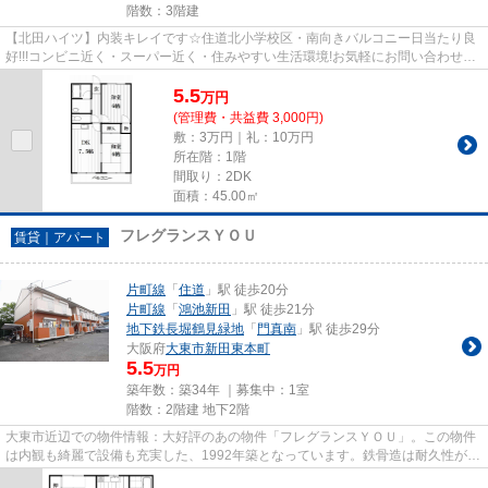
階数：3階建
【北田ハイツ】内装キレイです☆住道北小学校区・南向きバルコニー日当たり良
好!!!コンビニ近く・スーパー近く・住みやすい生活環境!お気軽にお問い合わせく
ださい!!!
5.5
万
円
(管理費・共益費 3,000円)
敷：3万円｜礼：10万円
所在階：1階
間取り：2DK
面積：45.00㎡
フレグランスＹＯＵ
賃貸｜アパート
片町線
「
住道
」駅 徒歩20分
片町線
「
鴻池新田
」駅 徒歩21分
地下鉄長堀鶴見緑地
「
門真南
」駅 徒歩29分
大阪府
大東市
新田東本町
5.5
万円
築年数：築34年 ｜募集中：
1室
階数：2階建 地下2階
大東市近辺での物件情報：大好評のあの物件「フレグランスＹＯＵ」。この物件
は内観も綺麗で設備も充実した、1992年築となっています。鉄骨造は耐久性があ
り地震のリスクを抑えられま...