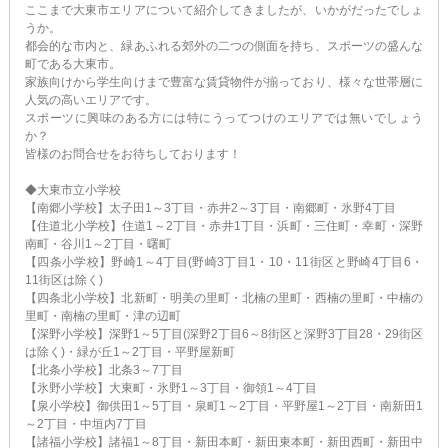
ここまで大東市エリアについて紹介してきましたが、いかがだったでしょ
うか。
都会的な市内と、緑あふれる郊外の二つの側面を持ち、スポーツの盛んな
町である大東市。
家族向けから学生向けまで豊富な賃貸物件が揃っており、様々な世帯層に
人気の高いエリアです。
スポーツに興味のある方には特にうってつけのエリアでは無いでしょう
か？
皆様のお問合せをお待ちしております！
◆大東市立小学校
【南郷小学校】太子田1～3丁目・赤井2～3丁目・南郷町・氷野4丁目
【住道北小学校】住道1～2丁目・赤井1丁目・浜町・三住町・幸町・深野
南町・谷川1～2丁目・曙町
【四条小学校】野崎1～4丁目(野崎3丁目1・10・11街区と野崎4丁目6・
11街区は除く)
【四条北小学校】北新町・明美の里町・北楠の里町・西楠の里町・中楠の
里町・南楠の里町・津の辺町
【深野小学校】深野1～5丁目(深野2丁目6～8街区と深野3丁目28・29街区
は除く)・緑が丘1～2丁目・平野屋新町
【北条小学校】北条3～7丁目
【氷野小学校】大東町・氷野1～3丁目・御領1～4丁目
【泉小学校】御供田1～5丁目・泉町1～2丁目・平野屋1～2丁目・南新田1
～2丁目・中垣内7丁目
【諸福小学校】諸福1～8丁目・新田本町・新田東本町・新田西町・新田中