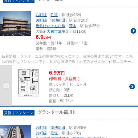
片町線
「
住道
」駅 徒歩13分
片町線
「
鴻池新田
」駅 徒歩20分
近鉄けいはんな線
「
荒本
」駅 徒歩35分
大阪府
大東市
灰塚
３丁目11-56
6.9
万円
築年数：築31年 ｜募集中：
1室
階数：3階建
新着情報：ファミーユ２の空室情報ならコチラ。灰塚公園まで303mです。こち
らの物件はマンションです。良好な眺望で癒されてみませんか。住都エステート
では、片町線住道駅を中心に数...
6.9
万
円
(管理費・共益費 -)
敷：0ヶ月｜礼：1ヶ月
所在階：3階
間取り：2LDK
面積：50.76㎡
グランドール福川Ⅱ
賃貸｜マンション
片町線
「
鴻池新田
」駅 徒歩8分
片町線
「
住道
」駅 徒歩20分