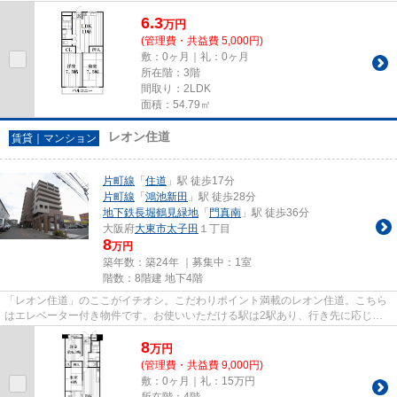
件は梅雨時期の湿気もたまりに...
6.3
万
円
(管理費・共益費 5,000円)
敷：0ヶ月｜礼：0ヶ月
所在階：3階
間取り：2LDK
面積：54.79㎡
レオン住道
賃貸｜マンション
片町線
「
住道
」駅 徒歩17分
片町線
「
鴻池新田
」駅 徒歩28分
地下鉄長堀鶴見緑地
「
門真南
」駅 徒歩36分
大阪府
大東市
太子田
１丁目
8
万円
築年数：築24年 ｜募集中：
1室
階数：8階建 地下4階
「レオン住道」のここがイチオシ。こだわりポイント満載のレオン住道。こちら
はエレベーター付き物件です。お使いいただける駅は2駅あり、行き先に応じて
使い分けができます。より多く...
8
万
円
(管理費・共益費 9,000円)
敷：0ヶ月｜礼：15万円
所在階：4階