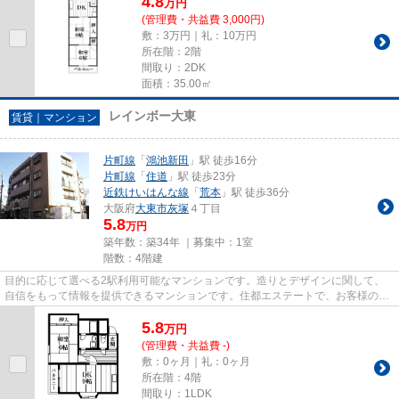
4.8
万
円
(管理費・共益費 3,000円)
敷：3万円｜礼：10万円
所在階：2階
間取り：2DK
面積：35.00㎡
レインボー大東
賃貸｜マンション
片町線
「
鴻池新田
」駅 徒歩16分
片町線
「
住道
」駅 徒歩23分
近鉄けいはんな線
「
荒本
」駅 徒歩36分
大阪府
大東市
灰塚
４丁目
5.8
万円
築年数：築34年 ｜募集中：
1室
階数：4階建
目的に応じて選べる2駅利用可能なマンションです。造りとデザインに関して、
自信をもって情報を提供できるマンションです。住都エステートで、お客様のお
好みの物件をお探しになりませ...
5.8
万
円
(管理費・共益費 -)
敷：0ヶ月｜礼：0ヶ月
所在階：4階
間取り：1LDK