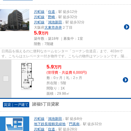
片町線
「
住道
」駅 徒歩12分
片町線
「
野崎
」駅 徒歩32分
片町線
「
鴻池新田
」駅 徒歩32分
大阪府
大東市
赤井
２丁目
5.9
万円
築年数：築18年 ｜募集中：
1室
階数：7階建
日用品を揃えるのに便利なホームセンター「コーナン住道店」まで、403mで
す。こちらはエレベーター付き物件です。こちらの物件はマンションです。陽当
たりが良好な物件は梅雨時期の湿...
5.9
万
円
(管理費・共益費 6,000円)
敷：0ヶ月｜礼：2ヶ月
所在階：5階
間取り：1K
面積：29.98㎡
諸福5丁目貸家
賃貸｜一戸建て
片町線
「
鴻池新田
」駅 徒歩8分
地下鉄長堀鶴見緑地
「
門真南
」駅 徒歩32分
片町線
「
住道
」駅 徒歩28分