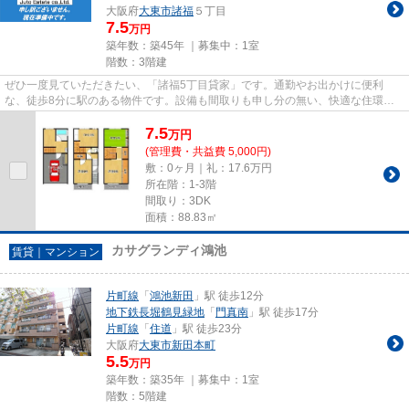
大阪府
大東市
諸福
５丁目
7.5
万円
築年数：築45年 ｜募集中：
1室
階数：3階建
ぜひ一度見ていただきたい、「諸福5丁目貸家」です。通勤やお出かけに便利
な、徒歩8分に駅のある物件です。設備も間取りも申し分の無い、快適な住環境
のある戸建て物件です。2駅利用可...
7.5
万
円
(管理費・共益費 5,000円)
敷：0ヶ月｜礼：17.6万円
所在階：1-3階
間取り：3DK
面積：88.83㎡
カサグランディ鴻池
賃貸｜マンション
片町線
「
鴻池新田
」駅 徒歩12分
地下鉄長堀鶴見緑地
「
門真南
」駅 徒歩17分
片町線
「
住道
」駅 徒歩23分
大阪府
大東市
新田本町
5.5
万円
築年数：築35年 ｜募集中：
1室
階数：5階建