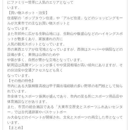
にファミリー世帯に人気のエリアとなって
います。
【買い物スポット・治安】
住道駅の「ポップタウン住道」や「アルビ住道」などのショッピングモー
ルが大東市での主なお買い物スポットと
なっています。
また市郊外に広がる生駒山地には、生駒山や飯盛山などのハイキングスポ
ットが数多くあり、家族連れの方に
人気の観光スポットとなっています。
市の東西エリアが住宅地となっていますが、西側はスーパーや病院などの
設備が多く、東側は山側のためや
や坂が多く、自然が豊かな立地となっています。
駅周辺は高層マンションが多くやや賃貸相場が高い傾向にありますが、そ
の分治安や交通アクセスなども良く
なっています。
【その他の特色】
市内にある大阪桐蔭高校は甲子園出場経験の多い野球の名門校として知ら
れています。
市全体でもスポーツ振興が盛んであり、市内の至る所にスポーツ用品店や
体育施設などがあります。
また、市営の総合施設である「大東市立歴史とスポーツふれあいセンタ
ー」では古代遺跡展やバスケットボー
ル大会などのイベントが開催され、文化とスポーツの両立した市となって
います。
【まとめ】