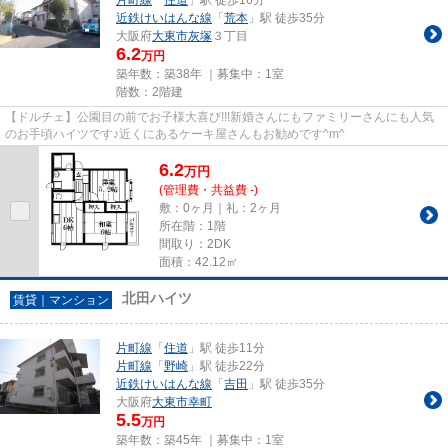
近鉄けいはんな線
「
荒本
」駅 徒歩35分
大阪府
大東市
灰塚
３丁目
6.2
万円
築年数：築38年 ｜募集中：
1室
階数：2階建
【ドルチェ】公園目の前でお子様大喜び!!!新婚さんにもファミリーさんにも人気
のお手頃ハイツです♪近くにあるケーキ屋さんもお勧めです^m^
6.2
万
円
(管理費・共益費 -)
敷：0ヶ月｜礼：2ヶ月
所在階：1階
間取り：2DK
面積：42.12㎡
北田ハイツ
賃貸｜マンション
片町線
「
住道
」駅 徒歩11分
片町線
「
野崎
」駅 徒歩22分
近鉄けいはんな線
「
吉田
」駅 徒歩35分
大阪府
大東市
幸町
5.5
万円
築年数：築45年 ｜募集中：
1室