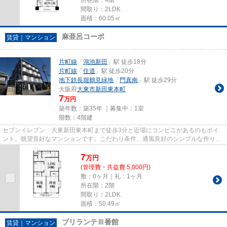
間取り：2LDK
面積：60.05㎡
麻亜呂コーポ
賃貸｜マンション
片町線
「
鴻池新田
」駅 徒歩18分
片町線
「
住道
」駅 徒歩20分
地下鉄長堀鶴見緑地
「
門真南
」駅 徒歩29分
大阪府
大東市
新田東本町
7
万円
築年数：築35年 ｜募集中：
1室
階数：4階建
セブンイレブン 大東新田東本町まで徒歩3分と近場にコンビニがあるのもポイ
ント。眺望良好なマンションです。こだわり条件、通風良好のシンプルな作りの
マンションです。気分が落ちた...
7
万
円
(管理費・共益費 5,000円)
敷：0ヶ月｜礼：1ヶ月
所在階：2階
間取り：2LDK
面積：50.49㎡
ブリランテⅢ番館
賃貸｜マンション