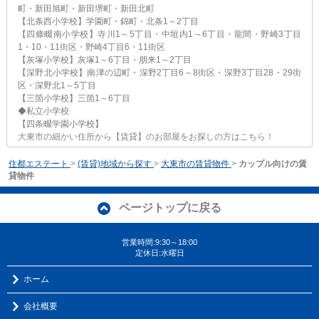
町・新田旭町・新田堺町・新田北町
【北条西小学校】学園町・錦町・北条1～2丁目
【四條畷南小学校】寺川1～5丁目・中垣内1～6丁目・龍間・野崎3丁目
1・10・11街区・野崎4丁目6・11街区
【灰塚小学校】灰塚1～6丁目・朋来1～2丁目
【深野北小学校】南津の辺町・深野2丁目6～8街区・深野3丁目28・29街
区・深野北1～5丁目
【三箇小学校】三箇1～6丁目
◆私立小学校
【四条畷学園小学校】
大東市の細かい住所から【賃貸】のお部屋をお探しの方はこちら！
住都エステート
>
(賃貸)地域から探す
>
大東市の賃貸物件
>
カップル向けの賃
貸物件
ページトップに戻る
営業時間:9:30～18:00
定休日:水曜日
ホーム
会社概要