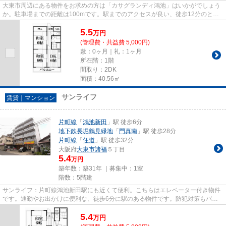
大東市周辺にある物件をお求めの方は「カサグランディ鴻池」はいかがでしょう
か。駐車場までの距離は100mです。駅までのアクセスが良い、徒歩12分のとこ
ろに位置する物件です。こちら...
5.5
万
円
(管理費・共益費 5,000円)
敷：0ヶ月｜礼：1ヶ月
所在階：1階
間取り：2DK
面積：40.56㎡
サンライフ
賃貸｜マンション
片町線
「
鴻池新田
」駅 徒歩6分
地下鉄長堀鶴見緑地
「
門真南
」駅 徒歩28分
片町線
「
住道
」駅 徒歩32分
大阪府
大東市
諸福
５丁目
5.4
万円
築年数：築31年 ｜募集中：
1室
階数：5階建
サンライフ：片町線鴻池新田駅にも近くて便利。こちらはエレベーター付き物件
です。通勤やお出かけに便利な、徒歩6分に駅のある物件です。防犯対策もバッ
チリなマンションタイプの物件...
5.4
万
円