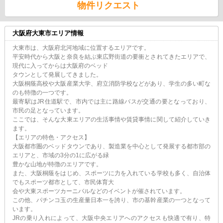
物件リクエスト
大阪府大東市エリア情報
大東市は、大阪府北河地域に位置するエリアです。
平安時代から大阪と奈良を結ぶ東広野街道の要衝とされてきたエリアで、
現代に入ってからは大阪府のベッド
タウンとして発展してきました。
大阪桐蔭高校や大阪産業大学、府立消防学校などがあり、学生の多い町な
のも特徴の一つです。
最寄駅はJR住道駅で、市内では主に路線バスが交通の要となっており、
市民の足となっています。
ここでは、そんな大東エリアの生活事情や賃貸事情に関して紹介していき
ます。
【エリアの特色・アクセス】
大阪都市圏のベッドタウンであり、製造業を中心として発展する都市部の
エリアと、市域の3分の1に広がる緑
豊かな山地が特徴のエリアです。
また、大阪桐蔭をはじめ、スポーツに力を入れている学校も多く、自治体
でもスポーツ都市として、市民体育大
会や大東スポーツカーニバルなどのイベントが催されています。
この他、パチンコ玉の生産量日本一を誇り、市の基幹産業の一つとなって
います。
JRの乗り入れによって、大阪中央エリアへのアクセスも快適で有り、特