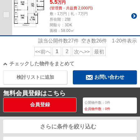
5.5
万
円
(管理費・共益費 2,000円)
敷：1万円｜礼：7万円
所在階：2階
間取り：3DK
面積：58.00㎡
該当公開件数
27
件 空き数
26
件
1-20
件表示
1
2
<<前へ
次へ>>
最初
チェックした物件をまとめて
検討リストに追加
お問い合わせ
無料会員登録はこちら
公開物件数：
0
件
会員登録
会員物件数：
0
件
さらに条件を絞り込む