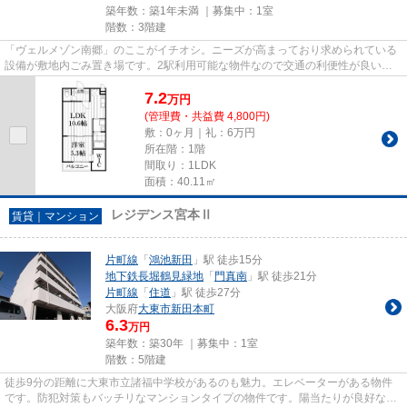
築年数：築1年未満 ｜募集中：
1室
階数：3階建
「ヴェルメゾン南郷」のここがイチオシ。ニーズが高まっており求められている
設備が敷地内ごみ置き場です。2駅利用可能な物件なので交通の利便性が良いの
が魅力です。2026年に建設され...
7.2
万
円
(管理費・共益費 4,800円)
敷：0ヶ月｜礼：6万円
所在階：1階
間取り：1LDK
面積：40.11㎡
レジデンス宮本Ⅱ
賃貸｜マンション
片町線
「
鴻池新田
」駅 徒歩15分
地下鉄長堀鶴見緑地
「
門真南
」駅 徒歩21分
片町線
「
住道
」駅 徒歩27分
大阪府
大東市
新田本町
6.3
万円
築年数：築30年 ｜募集中：
1室
階数：5階建
徒歩9分の距離に大東市立諸福中学校があるのも魅力。エレベーターがある物件
です。防犯対策もバッチリなマンションタイプの物件です。陽当たりが良好な物