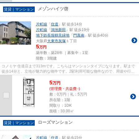
メゾンハイツ啓
賃貸｜マンション
片町線
「
住道
」駅 徒歩14分
片町線
「
鴻池新田
」駅 徒歩19分
地下鉄長堀鶴見緑地
「
門真南
」駅 徒歩40分
大阪府
大東市
灰塚
１丁目
5
万円
築年数：築28年 ｜募集中：
1室
階数：3階建
コノミヤ 住道店まで313mです。こちらはマンションタイプになります。駅まで
徒歩14分と、立地が魅力的な物件です。2駅利用可能な物件なので、用途や行き
先に応じて経路を選択できます...
5
万
円
(管理費・共益費 -)
敷：0万円｜礼：5万円
所在階：1階
間取り：1DK
面積：33.00㎡
ローズマンション
賃貸｜マンション
片町線
「
住道
」駅 徒歩15分