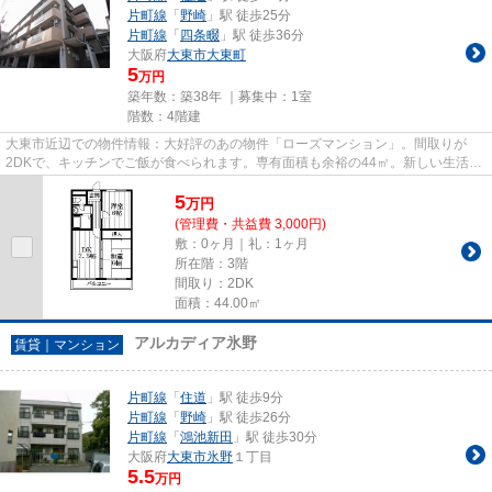
片町線
「
野崎
」駅 徒歩25分
片町線
「
四条畷
」駅 徒歩36分
大阪府
大東市
大東町
5
万円
築年数：築38年 ｜募集中：
1室
階数：4階建
大東市近辺での物件情報：大好評のあの物件「ローズマンション」。間取りが
2DKで、キッチンでご飯が食べられます。専有面積も余裕の44㎡。新しい生活
に、5万円のお住まいはいかがでし...
5
万
円
(管理費・共益費 3,000円)
敷：0ヶ月｜礼：1ヶ月
所在階：3階
間取り：2DK
面積：44.00㎡
アルカディア氷野
賃貸｜マンション
片町線
「
住道
」駅 徒歩9分
片町線
「
野崎
」駅 徒歩26分
片町線
「
鴻池新田
」駅 徒歩30分
大阪府
大東市
氷野
１丁目
5.5
万円