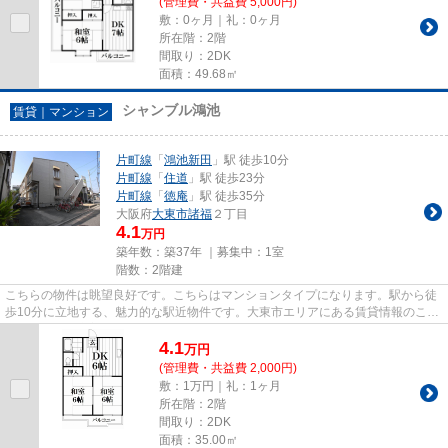
(管理費・共益費 5,000円)
敷：0ヶ月｜礼：0ヶ月
所在階：2階
間取り：2DK
面積：49.68㎡
シャンブル鴻池
賃貸｜マンション
片町線
「
鴻池新田
」駅 徒歩10分
片町線
「
住道
」駅 徒歩23分
片町線
「
徳庵
」駅 徒歩35分
大阪府
大東市
諸福
２丁目
4.1
万円
築年数：築37年 ｜募集中：
1室
階数：2階建
こちらの物件は眺望良好です。こちらはマンションタイプになります。駅から徒
歩10分に立地する、魅力的な駅近物件です。大東市エリアにある賃貸情報のこと
なら、地域に密着した当社へ...
4.1
万
円
(管理費・共益費 2,000円)
敷：1万円｜礼：1ヶ月
所在階：2階
間取り：2DK
面積：35.00㎡