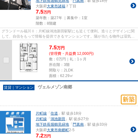
地下鉄長堀鶴見緑地
「
門真南
」駅 徒歩18分
大阪府
大東市
諸福
７丁目
7.5
万円
築年数：築27年 ｜募集中：
1室
階数：8階建
グランドール福川Ⅱ：片町線鴻池新田駅駅にも近くて便利。造りとデザインに関
して、自信をもって情報を提供できるマンションです。陽が当たる物件は湿気も
少なく健康な毎日を過ごせます...
7.5
万
円
(管理費・共益費 12,000円)
敷：0万円｜礼：1ヶ月
所在階：3階
間取り：2LDK
面積：62.29㎡
ヴェルメゾン南郷
賃貸｜マンション
片町線
「
住道
」駅 徒歩18分
片町線
「
鴻池新田
」駅 徒歩27分
地下鉄長堀鶴見緑地
「
門真南
」駅 徒歩33分
大阪府
大東市
南郷町
2-5
7.2
万円