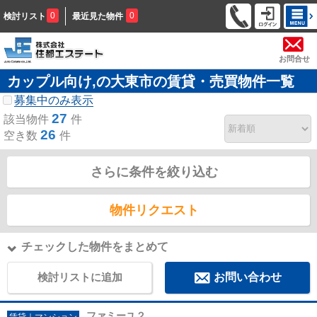
0
0
検討リスト
最近見た物件
お問合せ
カップル向け,の大東市の賃貸・売買物件一覧
募集中のみ表示
27
該当物件
件
26
空き数
件
さらに条件を絞り込む
物件リクエスト
チェックした物件をまとめて
検討リストに追加
お問い合わせ
ファミーユ２
賃貸｜マンション