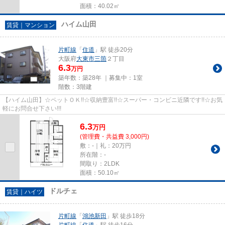
面積：40.02㎡
ハイム山田
賃貸｜マンション
片町線
「
住道
」駅 徒歩20分
大阪府
大東市
三箇
２丁目
6.3
万円
築年数：築28年 ｜募集中：
1室
階数：3階建
【ハイム山田】☆ペットＯＫ!!☆収納豊富!!☆スーパー・コンビニ近隣です!!☆お気
軽にお問合せ下さい!!!
6.3
万
円
(管理費・共益費 3,000円)
敷：-｜礼：20万円
所在階：-
間取り：2LDK
面積：50.10㎡
ドルチェ
賃貸｜ハイツ
片町線
「
鴻池新田
」駅 徒歩18分
片町線
「
住道
」駅 徒歩16分