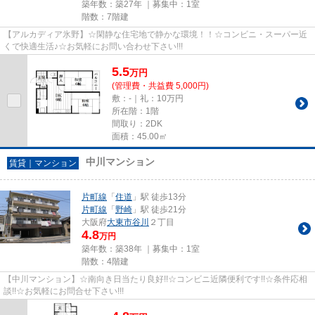
築年数：築27年 ｜募集中：
1室
階数：7階建
【アルカディア氷野】☆閑静な住宅地で静かな環境！！☆コンビニ・スーパー近
くで快適生活♪☆お気軽にお問い合わせ下さい!!!
5.5
万
円
(管理費・共益費 5,000円)
敷：-｜礼：10万円
所在階：1階
間取り：2DK
面積：45.00㎡
中川マンション
賃貸｜マンション
片町線
「
住道
」駅 徒歩13分
片町線
「
野崎
」駅 徒歩21分
大阪府
大東市
谷川
２丁目
4.8
万円
築年数：築38年 ｜募集中：
1室
階数：4階建
【中川マンション】☆南向き日当たり良好!!☆コンビニ近隣便利です!!☆条件応相
談!!☆お気軽にお問合せ下さい!!!