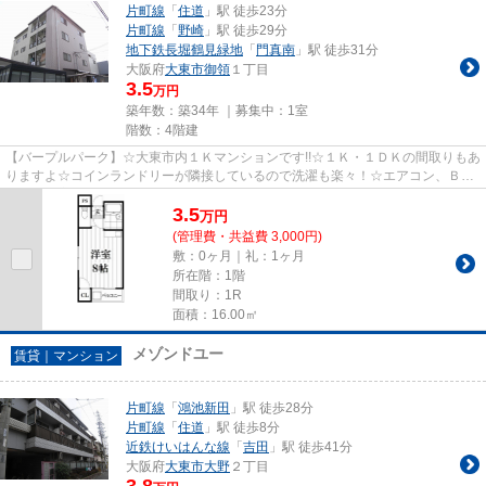
片町線
「
住道
」駅 徒歩23分
片町線
「
野崎
」駅 徒歩29分
地下鉄長堀鶴見緑地
「
門真南
」駅 徒歩31分
大阪府
大東市
御領
１丁目
3.5
万円
築年数：築34年 ｜募集中：
1室
階数：4階建
【バープルパーク】☆大東市内１Ｋマンションです!!☆１Ｋ・１ＤＫの間取りもあ
りますよ☆コインランドリーが隣接しているので洗濯も楽々！☆エアコン、ＢＳ
アンテナ完備です！！☆お気軽に...
3.5
万
円
(管理費・共益費 3,000円)
敷：0ヶ月｜礼：1ヶ月
所在階：1階
間取り：1R
面積：16.00㎡
メゾンドユー
賃貸｜マンション
片町線
「
鴻池新田
」駅 徒歩28分
片町線
「
住道
」駅 徒歩8分
近鉄けいはんな線
「
吉田
」駅 徒歩41分
大阪府
大東市
大野
２丁目
3.8