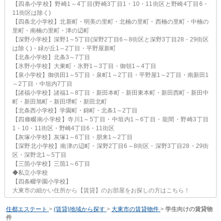
【四条小学校】野崎1～4丁目(野崎3丁目1・10・11街区と野崎4丁目6・
11街区は除く)
【四条北小学校】北新町・明美の里町・北楠の里町・西楠の里町・中楠の
里町・南楠の里町・津の辺町
【深野小学校】深野1～5丁目(深野2丁目6～8街区と深野3丁目28・29街区
は除く)・緑が丘1～2丁目・平野屋新町
【北条小学校】北条3～7丁目
【氷野小学校】大東町・氷野1～3丁目・御領1～4丁目
【泉小学校】御供田1～5丁目・泉町1～2丁目・平野屋1～2丁目・南新田1
～2丁目・中垣内7丁目
【諸福小学校】諸福1～8丁目・新田本町・新田東本町・新田西町・新田中
町・新田旭町・新田堺町・新田北町
【北条西小学校】学園町・錦町・北条1～2丁目
【四條畷南小学校】寺川1～5丁目・中垣内1～6丁目・龍間・野崎3丁目
1・10・11街区・野崎4丁目6・11街区
【灰塚小学校】灰塚1～6丁目・朋来1～2丁目
【深野北小学校】南津の辺町・深野2丁目6～8街区・深野3丁目28・29街
区・深野北1～5丁目
【三箇小学校】三箇1～6丁目
◆私立小学校
【四条畷学園小学校】
大東市の細かい住所から【賃貸】のお部屋をお探しの方はこちら！
住都エステート
>
(賃貸)地域から探す
>
大東市の賃貸物件
>
学生向けの賃貸物
件