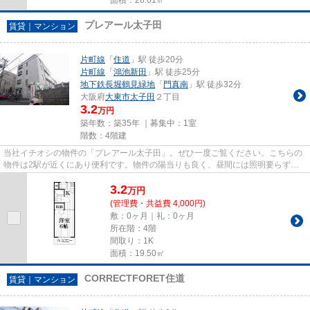
プレアール太子田
賃貸｜マンション
片町線
「
住道
」駅 徒歩20分
片町線
「
鴻池新田
」駅 徒歩25分
地下鉄長堀鶴見緑地
「
門真南
」駅 徒歩32分
大阪府
大東市
太子田
２丁目
3.2
万円
築年数：築35年 ｜募集中：
1室
階数：4階建
当社イチオシの物件の「プレアール太子田」。ぜひ一度ご覧ください。こちらの
物件は2駅が近くにあり便利です。物件の陽当りも良く、昼間には照明要らずで
経済的です。こちらはマンショ...
3.2
万
円
(管理費・共益費 4,000円)
敷：0ヶ月｜礼：0ヶ月
所在階：4階
間取り：1K
面積：19.50㎡
CORRECTFORET住道
賃貸｜マンション