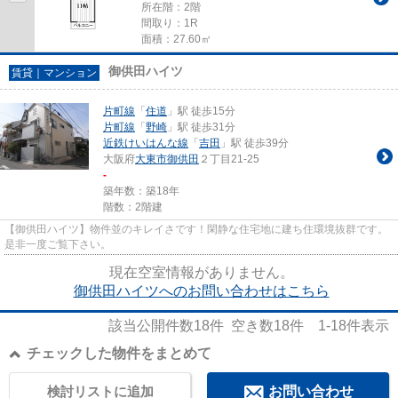
所在階：2階
間取り：1R
面積：27.60㎡
御供田ハイツ
賃貸｜マンション
片町線
「
住道
」駅 徒歩15分
片町線
「
野崎
」駅 徒歩31分
近鉄けいはんな線
「
吉田
」駅 徒歩39分
大阪府
大東市
御供田
２丁目21-25
-
築年数：築18年
階数：2階建
【御供田ハイツ】物件並のキレイさです！閑静な住宅地に建ち住環境抜群です。
是非一度ご覧下さい。
現在空室情報がありません。
御供田ハイツへのお問い合わせはこちら
該当公開件数
18
件 空き数
18
件
1-18
件表示
チェックした物件をまとめて
検討リストに追加
お問い合わせ