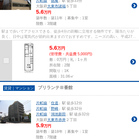
片町線
「
徳庵
」駅 徒歩33分
大阪府
大東市
諸福
５丁目
5.6
万円
築年数：築11年 ｜募集中：
1室
階数：3階建
駅まで歩いてアクセスできる、徒歩4分の距離に立地する物件です。陽当たりが
良く、日中は電気代が節約出来ますのでおすすめです。ニーズの高い、平成27年
築の物件で、オシャレな室内が...
5.6
万
円
(管理費・共益費 5,000円)
敷：0万円｜礼：1ヶ月
所在階：2階
間取り：1K
面積：31.06㎡
ブリランテⅢ番館
賃貸｜マンション
片町線
「
住道
」駅 徒歩12分
片町線
「
野崎
」駅 徒歩32分
片町線
「
鴻池新田
」駅 徒歩32分
大阪府
大東市
赤井
２丁目
5.9
万円
築年数：築18年 ｜募集中：
1室
階数：7階建