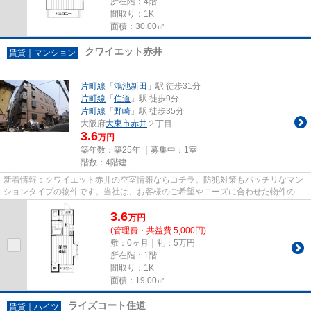
所在階：4階
間取り：1K
面積：30.00㎡
クワイエット赤井
賃貸｜マンション
片町線
「
鴻池新田
」駅 徒歩31分
片町線
「
住道
」駅 徒歩9分
片町線
「
野崎
」駅 徒歩35分
大阪府
大東市
赤井
２丁目
3.6
万円
築年数：築25年 ｜募集中：
1室
階数：4階建
新着情報：クワイエット赤井の空室情報ならコチラ。防犯対策もバッチリなマン
ションタイプの物件です。当社は、お客様のご希望やニーズに合わせた物件のご
紹介をいたします。多種多様...
3.6
万
円
(管理費・共益費 5,000円)
敷：0ヶ月｜礼：5万円
所在階：1階
間取り：1K
面積：19.00㎡
ライズコート住道
賃貸｜ハイツ