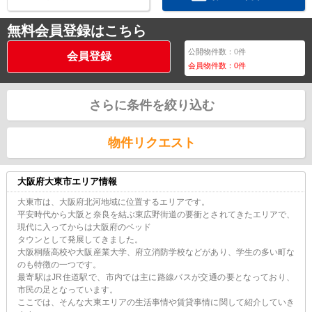
無料会員登録はこちら
公開物件数：
0
件
会員登録
会員物件数：
0
件
さらに条件を絞り込む
物件リクエスト
大阪府大東市エリア情報
大東市は、大阪府北河地域に位置するエリアです。
平安時代から大阪と奈良を結ぶ東広野街道の要衝とされてきたエリアで、
現代に入ってからは大阪府のベッド
タウンとして発展してきました。
大阪桐蔭高校や大阪産業大学、府立消防学校などがあり、学生の多い町な
のも特徴の一つです。
最寄駅はJR住道駅で、市内では主に路線バスが交通の要となっており、
市民の足となっています。
ここでは、そんな大東エリアの生活事情や賃貸事情に関して紹介していき