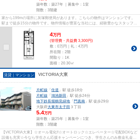
築年数：築27年 ｜募集中：
1室
階数：3階建
家から199mの場所に灰塚郵便局があります。こちらの物件はマンションです。
駅まで徒歩15分の物件です。物件情報が豊富な当社には、経験豊かなスタッフが
多数在籍しております。大東市...
4
万
円
(管理費・共益費 3,300円)
敷：0万円｜礼：4万円
所在階：2階
間取り：1K
面積：20.30㎡
VICTORIA大東
賃貸｜マンション
片町線
「
住道
」駅 徒歩18分
片町線
「
鴻池新田
」駅 徒歩24分
地下鉄長堀鶴見緑地
「
門真南
」駅 徒歩29分
大阪府
大東市
太子田
３丁目
5.4
万円
築年数：築25年 ｜募集中：
1室
階数：3階建
【VICTORIA大東】☆オール電化!!☆オートロック☆エレベーター☆宅配BOXなど
設備も充実☆今なら学生さん応援キャンペーンにつき、学生さんのみ敷金礼金0