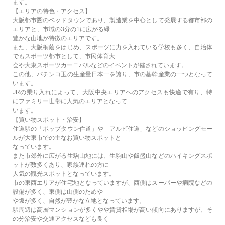
ます。
【エリアの特色・アクセス】
大阪都市圏のベッドタウンであり、製造業を中心として発展する都市部の
エリアと、市域の3分の1に広がる緑
豊かな山地が特徴のエリアです。
また、大阪桐蔭をはじめ、スポーツに力を入れている学校も多く、自治体
でもスポーツ都市として、市民体育大
会や大東スポーツカーニバルなどのイベントが催されています。
この他、パチンコ玉の生産量日本一を誇り、市の基幹産業の一つとなって
います。
JRの乗り入れによって、大阪中央エリアへのアクセスも快適で有り、特
にファミリー世帯に人気のエリアとなって
います。
【買い物スポット・治安】
住道駅の「ポップタウン住道」や「アルビ住道」などのショッピングモー
ルが大東市での主なお買い物スポットと
なっています。
また市郊外に広がる生駒山地には、生駒山や飯盛山などのハイキングスポ
ットが数多くあり、家族連れの方に
人気の観光スポットとなっています。
市の東西エリアが住宅地となっていますが、西側はスーパーや病院などの
設備が多く、東側は山側のためや
や坂が多く、自然が豊かな立地となっています。
駅周辺は高層マンションが多くやや賃貸相場が高い傾向にありますが、そ
の分治安や交通アクセスなども良く