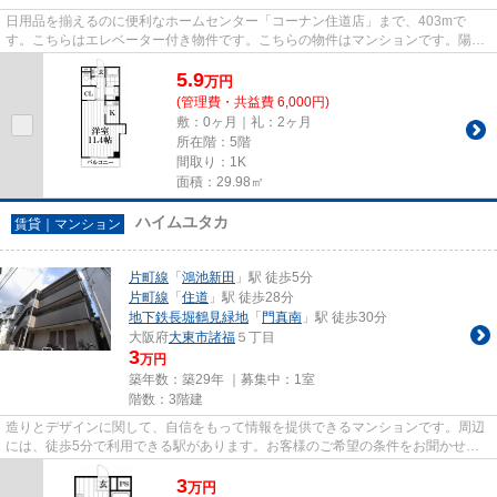
日用品を揃えるのに便利なホームセンター「コーナン住道店」まで、403mで
す。こちらはエレベーター付き物件です。こちらの物件はマンションです。陽当
たりが良好な物件は梅雨時期の湿...
5.9
万
円
(管理費・共益費 6,000円)
敷：0ヶ月｜礼：2ヶ月
所在階：5階
間取り：1K
面積：29.98㎡
ハイムユタカ
賃貸｜マンション
片町線
「
鴻池新田
」駅 徒歩5分
片町線
「
住道
」駅 徒歩28分
地下鉄長堀鶴見緑地
「
門真南
」駅 徒歩30分
大阪府
大東市
諸福
５丁目
3
万円
築年数：築29年 ｜募集中：
1室
階数：3階建
造りとデザインに関して、自信をもって情報を提供できるマンションです。周辺
には、徒歩5分で利用できる駅があります。お客様のご希望の条件をお聞かせ下
さい。当社からお客様のお求め...
3
万
円