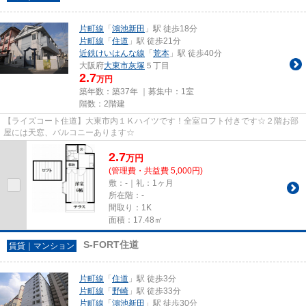
片町線
「
鴻池新田
」駅 徒歩18分
片町線
「
住道
」駅 徒歩21分
近鉄けいはんな線
「
荒本
」駅 徒歩40分
大阪府
大東市
灰塚
５丁目
2.7
万円
築年数：築37年 ｜募集中：
1室
階数：2階建
【ライズコート住道】大東市内１Ｋハイツです！全室ロフト付きです☆２階お部
屋には天窓、バルコニーあります☆
2.7
万
円
(管理費・共益費 5,000円)
敷：-｜礼：1ヶ月
所在階：-
間取り：1K
面積：17.48㎡
S-FORT住道
賃貸｜マンション
片町線
「
住道
」駅 徒歩3分
片町線
「
野崎
」駅 徒歩33分
片町線
「
鴻池新田
」駅 徒歩30分