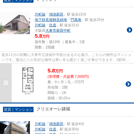
片町線
「
鴻池新田
」駅 徒歩22分
地下鉄長堀鶴見緑地
「
門真南
」駅 徒歩25分
片町線
「
住道
」駅 徒歩31分
大阪府
大東市
新田中町
5.8
万円
築年数：築19年 ｜募集中：
1室
階数：2階建
徒歩11分の距離に大東市立諸福中学校があるのも魅力。こちらの物件はマンショ
ンです。陽当たりが良好な物件は寒い冬も暖かく過ごす事ができます。2駅利用
可能の物件です。住都エステー...
5.8
万
円
(管理費・共益費 7,000円)
敷：0ヶ月｜礼：0万円
所在階：2階
間取り：1K
面積：30.03㎡
クリエオーレ諸福
賃貸｜マンション
片町線
「
鴻池新田
」駅 徒歩4分
片町線
「
住道
」駅 徒歩30分