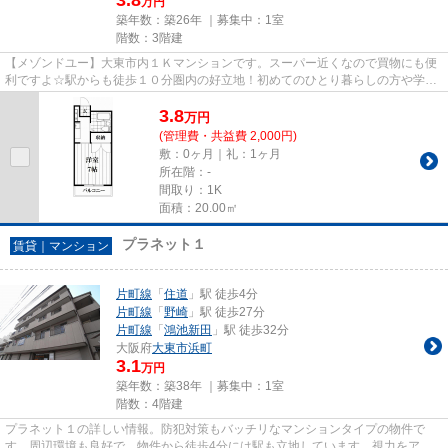
万円
築年数：築26年 ｜募集中：
1室
階数：3階建
【メゾンドユー】大東市内１Ｋマンションです。スーパー近くなので買物にも便
利ですよ☆駅からも徒歩１０分圏内の好立地！初めてのひとり暮らしの方や学生
さんにおすすめですよ！！
3.8
万
円
(管理費・共益費 2,000円)
敷：0ヶ月｜礼：1ヶ月
所在階：-
間取り：1K
面積：20.00㎡
プラネット１
賃貸｜マンション
片町線
「
住道
」駅 徒歩4分
片町線
「
野崎
」駅 徒歩27分
片町線
「
鴻池新田
」駅 徒歩32分
大阪府
大東市
浜町
3.1
万円
築年数：築38年 ｜募集中：
1室
階数：4階建
プラネット１の詳しい情報。防犯対策もバッチリなマンションタイプの物件で
す。周辺環境も良好で、物件から徒歩4分には駅も立地しています。視力をアッ