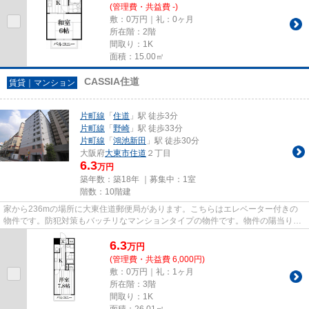
(管理費・共益費 -)
敷：0万円｜礼：0ヶ月
所在階：2階
間取り：1K
面積：15.00㎡
CASSIA住道
賃貸｜マンション
片町線
「
住道
」駅 徒歩3分
片町線
「
野崎
」駅 徒歩33分
片町線
「
鴻池新田
」駅 徒歩30分
大阪府
大東市
住道
２丁目
6.3
万円
築年数：築18年 ｜募集中：
1室
階数：10階建
家から236mの場所に大東住道郵便局があります。こちらはエレベーター付きの
物件です。防犯対策もバッチリなマンションタイプの物件です。物件の陽当りも
良く、昼間には照明要らずで経...
6.3
万
円
(管理費・共益費 6,000円)
敷：0万円｜礼：1ヶ月
所在階：3階
間取り：1K
面積：26.01㎡