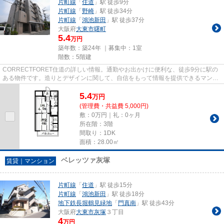
片町線
「
住道
」駅 徒歩9分
片町線
「
野崎
」駅 徒歩34分
片町線
「
鴻池新田
」駅 徒歩37分
大阪府
大東市
曙町
5.4
万円
築年数：築24年 ｜募集中：
1室
階数：5階建
CORRECTFORET住道の詳しい情報。通勤やお出かけに便利な、徒歩9分に駅の
ある物件です。造りとデザインに関して、自信をもって情報を提供できるマンシ
ョンです。暖かな陽射しが心地よい...
5.4
万
円
(管理費・共益費 5,000円)
敷：0万円｜礼：0ヶ月
所在階：3階
間取り：1DK
面積：28.00㎡
ベレッツァ灰塚
賃貸｜マンション
片町線
「
住道
」駅 徒歩15分
片町線
「
鴻池新田
」駅 徒歩18分
地下鉄長堀鶴見緑地
「
門真南
」駅 徒歩43分
大阪府
大東市
灰塚
３丁目
4
万円