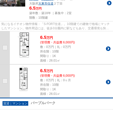
大阪府
大東市
住道
２丁目
6.5
万円
築年数：築18年 ｜募集中：
2室
階数：10階建
気になるイチオシ物件情報：「S-FORT住道」。10階建ての建物で地域にマッチ
したマンション。物件周辺には、徒歩3分圏内に駅などもあり、交通環境も快適
です。設備良し・外観良しのイチ...
6.5
万
円
(管理費・共益費 6,000円)
敷：0万円｜礼：0万円
所在階：10階
間取り：1K
面積：26.01㎡
6.5
万
円
(管理費・共益費 6,000円)
敷：0万円｜礼：0ヶ月
所在階：10階
間取り：1K
面積：26.01㎡
バープルパーク
賃貸｜マンション