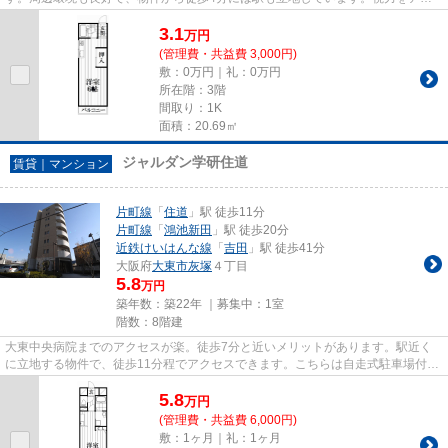
プしたい方はこちらの眺望良好な...
3.1
万
円
(管理費・共益費 3,000円)
敷：0万円｜礼：0万円
所在階：3階
間取り：1K
面積：20.69㎡
ジャルダン学研住道
賃貸｜マンション
片町線
「
住道
」駅 徒歩11分
片町線
「
鴻池新田
」駅 徒歩20分
近鉄けいはんな線
「
吉田
」駅 徒歩41分
大阪府
大東市
灰塚
４丁目
5.8
万円
築年数：築22年 ｜募集中：
1室
階数：8階建
大東中央病院までのアクセスが楽。徒歩7分と近いメリットがあります。駅近く
に立地する物件で、徒歩11分程でアクセスできます。こちらは自走式駐車場付き
の物件です。2駅利用可能なア...
5.8
万
円
(管理費・共益費 6,000円)
敷：1ヶ月｜礼：1ヶ月