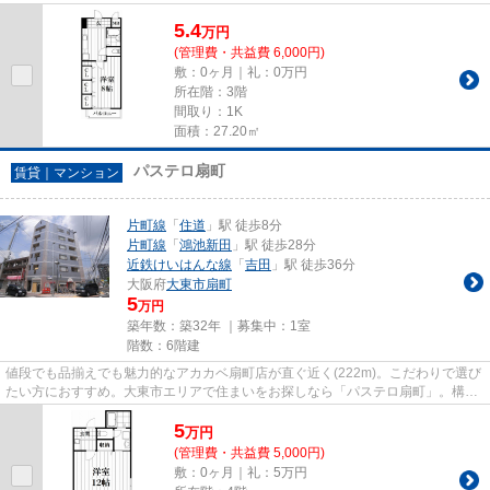
円！お早めにお問い合わせくださいね☆
5.4
万
円
(管理費・共益費 6,000円)
敷：0ヶ月｜礼：0万円
所在階：3階
間取り：1K
面積：27.20㎡
パステロ扇町
賃貸｜マンション
片町線
「
住道
」駅 徒歩8分
片町線
「
鴻池新田
」駅 徒歩28分
近鉄けいはんな線
「
吉田
」駅 徒歩36分
大阪府
大東市
扇町
5
万円
築年数：築32年 ｜募集中：
1室
階数：6階建
値段でも品揃えでも魅力的なアカカベ扇町店が直ぐ近く(222m)。こだわりで選び
たい方におすすめ。大東市エリアで住まいをお探しなら「パステロ扇町」。構造
上、広々とした住空間が確保...
5
万
円
(管理費・共益費 5,000円)
敷：0ヶ月｜礼：5万円