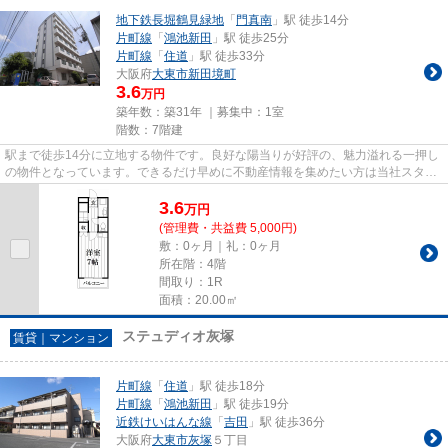
地下鉄長堀鶴見緑地
「
門真南
」駅 徒歩14分
片町線
「
鴻池新田
」駅 徒歩25分
片町線
「
住道
」駅 徒歩33分
大阪府
大東市
新田境町
3.6
万円
築年数：築31年 ｜募集中：
1室
階数：7階建
駅まで徒歩14分に立地する物件です。良好な陽当りが好評の、魅力溢れる一押し
の物件となっています。できるだけ早めに不動産情報を集めたい方は当社スタッ
フまでご連絡ください。地域...
3.6
万
円
(管理費・共益費 5,000円)
敷：0ヶ月｜礼：0ヶ月
所在階：4階
間取り：1R
面積：20.00㎡
ステュディオ灰塚
賃貸｜マンション
片町線
「
住道
」駅 徒歩18分
片町線
「
鴻池新田
」駅 徒歩19分
近鉄けいはんな線
「
吉田
」駅 徒歩36分
大阪府
大東市
灰塚
５丁目