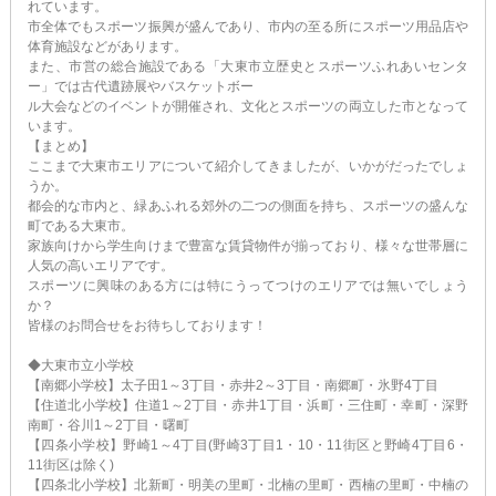
れています。
市全体でもスポーツ振興が盛んであり、市内の至る所にスポーツ用品店や
体育施設などがあります。
また、市営の総合施設である「大東市立歴史とスポーツふれあいセンタ
ー」では古代遺跡展やバスケットボー
ル大会などのイベントが開催され、文化とスポーツの両立した市となって
います。
【まとめ】
ここまで大東市エリアについて紹介してきましたが、いかがだったでしょ
うか。
都会的な市内と、緑あふれる郊外の二つの側面を持ち、スポーツの盛んな
町である大東市。
家族向けから学生向けまで豊富な賃貸物件が揃っており、様々な世帯層に
人気の高いエリアです。
スポーツに興味のある方には特にうってつけのエリアでは無いでしょう
か？
皆様のお問合せをお待ちしております！
◆大東市立小学校
【南郷小学校】太子田1～3丁目・赤井2～3丁目・南郷町・氷野4丁目
【住道北小学校】住道1～2丁目・赤井1丁目・浜町・三住町・幸町・深野
南町・谷川1～2丁目・曙町
【四条小学校】野崎1～4丁目(野崎3丁目1・10・11街区と野崎4丁目6・
11街区は除く)
【四条北小学校】北新町・明美の里町・北楠の里町・西楠の里町・中楠の