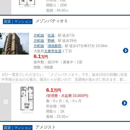
間取り：2DK
面積：45.00㎡
メゾンパティオⅡ
賃貸｜マンション
片町線
「
住道
」駅 徒歩7分
片町線
「
野崎
」駅 徒歩29分
片町線
「
鴻池新田
」駅 徒歩37分車37分 15.0km
大阪府
大東市
住道
１丁目
6.1
万円
築年数：築25年 ｜募集中：
1室
階数：9階建
ぜひ一度見ていただきたい、「メゾンパティオⅡ」です。徒歩10分の距離に住道
中学校があるのも魅力。陽当たりが良いので、洗濯物が臭わずに乾きます。駅か
ら徒歩7分に立地する、魅力的...
6.1
万
円
(管理費・共益費 10,000円)
敷：0ヶ月｜礼：0ヶ月
所在階：9階
間取り：1K
面積：25.50㎡
アメジスト
賃貸｜マンション