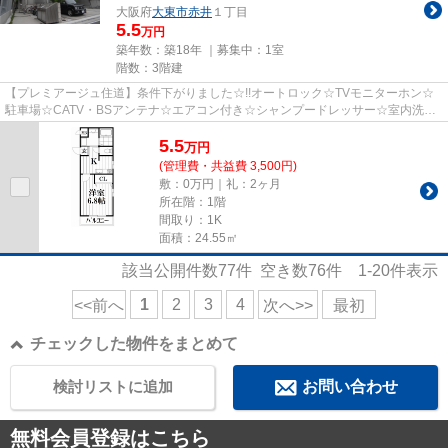
大阪府
大東市
赤井
１丁目
5.5
万円
築年数：築18年 ｜募集中：
1室
階数：3階建
【プレミアージュ住道】条件下がりました☆!!オートロック☆TVモニターホン☆
駐車場☆CATV・BSアンテナ☆エアコン付き☆シャンプードレッサー☆室内洗濯
機置場有り☆南向きバルコニーで日当り...
5.5
万
円
(管理費・共益費 3,500円)
敷：0万円｜礼：2ヶ月
所在階：1階
間取り：1K
面積：24.55㎡
該当公開件数
77
件 空き数
76
件
1-20
件表示
1
2
3
4
<<前へ
次へ>>
最初
チェックした物件をまとめて
検討リストに追加
お問い合わせ
無料会員登録はこちら