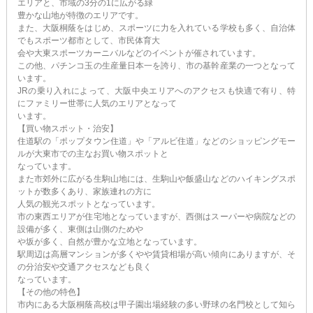
エリアと、市域の3分の1に広がる緑
豊かな山地が特徴のエリアです。
また、大阪桐蔭をはじめ、スポーツに力を入れている学校も多く、自治体
でもスポーツ都市として、市民体育大
会や大東スポーツカーニバルなどのイベントが催されています。
この他、パチンコ玉の生産量日本一を誇り、市の基幹産業の一つとなって
います。
JRの乗り入れによって、大阪中央エリアへのアクセスも快適で有り、特
にファミリー世帯に人気のエリアとなって
います。
【買い物スポット・治安】
住道駅の「ポップタウン住道」や「アルビ住道」などのショッピングモー
ルが大東市での主なお買い物スポットと
なっています。
また市郊外に広がる生駒山地には、生駒山や飯盛山などのハイキングスポ
ットが数多くあり、家族連れの方に
人気の観光スポットとなっています。
市の東西エリアが住宅地となっていますが、西側はスーパーや病院などの
設備が多く、東側は山側のためや
や坂が多く、自然が豊かな立地となっています。
駅周辺は高層マンションが多くやや賃貸相場が高い傾向にありますが、そ
の分治安や交通アクセスなども良く
なっています。
【その他の特色】
市内にある大阪桐蔭高校は甲子園出場経験の多い野球の名門校として知ら