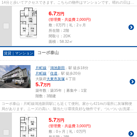
14分と歩いてアクセスできます。こちらの物件はマンションです。晴れの日は気
持ち良い陽射しを感じながら一...
6.7
万
円
(管理費・共益費 2,000円)
敷：0万円｜礼：2ヶ月
所在階：2階
間取り：2DK
面積：58.32㎡
コーポ泰山
賃貸｜マンション
片町線
「
鴻池新田
」駅 徒歩18分
片町線
「
住道
」駅 徒歩20分
大阪府
大東市
灰塚
４丁目
5.7
万円
築年数：築35年 ｜募集中：
1室
階数：3階建
コーポ泰山：片町線鴻池新田駅にも近くて便利。家から421mの場所に灰塚郵便
局があります。ニーズの高い、陽当たり環境良好な物件です。ついついお洗濯し
たくなっちゃいますよ。造りと...
5.7
万
円
(管理費・共益費 3,000円)
敷：0ヶ月｜礼：0万円
所在階：2階