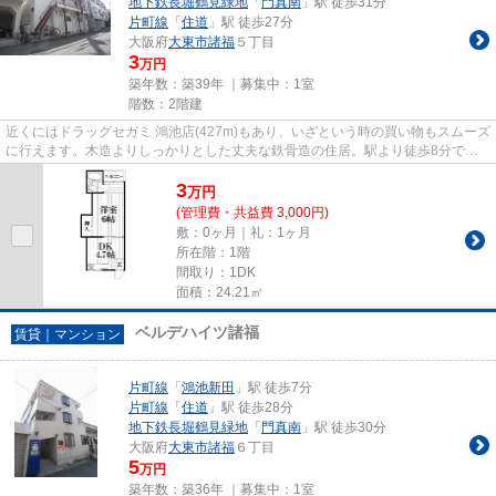
地下鉄長堀鶴見緑地
「
門真南
」駅 徒歩31分
片町線
「
住道
」駅 徒歩27分
大阪府
大東市
諸福
５丁目
3
万円
築年数：築39年 ｜募集中：
1室
階数：2階建
近くにはドラッグセガミ 鴻池店(427m)もあり、いざという時の買い物もスムーズ
に行えます。木造よりしっかりとした丈夫な鉄骨造の住居。駅より徒歩8分で帰
宅できる、快適な環境が魅力...
3
万
円
(管理費・共益費 3,000円)
敷：0ヶ月｜礼：1ヶ月
所在階：1階
間取り：1DK
面積：24.21㎡
ベルデハイツ諸福
賃貸｜マンション
片町線
「
鴻池新田
」駅 徒歩7分
片町線
「
住道
」駅 徒歩28分
地下鉄長堀鶴見緑地
「
門真南
」駅 徒歩30分
大阪府
大東市
諸福
６丁目
5
万円
築年数：築36年 ｜募集中：
1室