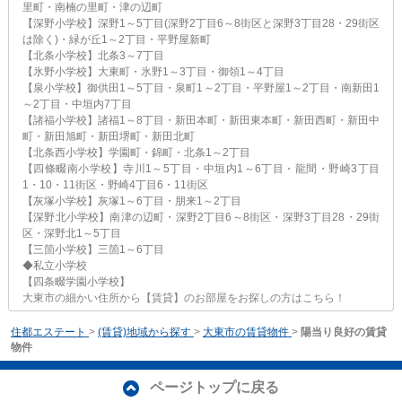
里町・南楠の里町・津の辺町
【深野小学校】深野1～5丁目(深野2丁目6～8街区と深野3丁目28・29街区
は除く)・緑が丘1～2丁目・平野屋新町
【北条小学校】北条3～7丁目
【氷野小学校】大東町・氷野1～3丁目・御領1～4丁目
【泉小学校】御供田1～5丁目・泉町1～2丁目・平野屋1～2丁目・南新田1
～2丁目・中垣内7丁目
【諸福小学校】諸福1～8丁目・新田本町・新田東本町・新田西町・新田中
町・新田旭町・新田堺町・新田北町
【北条西小学校】学園町・錦町・北条1～2丁目
【四條畷南小学校】寺川1～5丁目・中垣内1～6丁目・龍間・野崎3丁目
1・10・11街区・野崎4丁目6・11街区
【灰塚小学校】灰塚1～6丁目・朋来1～2丁目
【深野北小学校】南津の辺町・深野2丁目6～8街区・深野3丁目28・29街
区・深野北1～5丁目
【三箇小学校】三箇1～6丁目
◆私立小学校
【四条畷学園小学校】
大東市の細かい住所から【賃貸】のお部屋をお探しの方はこちら！
住都エステート
>
(賃貸)地域から探す
>
大東市の賃貸物件
>
陽当り良好の賃貸
物件
ページトップに戻る