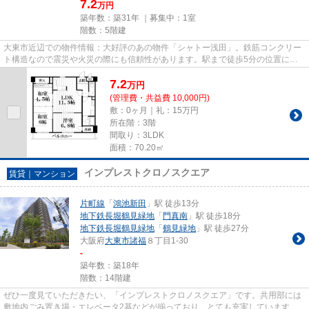
7.2
万円
築年数：築31年 ｜募集中：
1室
階数：5階建
大東市近辺での物件情報：大好評のあの物件「シャトー浅田」。鉄筋コンクリー
ト構造なので震災や火災の際にも信頼性があります。駅まで徒歩5分の位置に立
地する、徒歩圏内の物件になり...
7.2
万
円
(管理費・共益費 10,000円)
敷：0ヶ月｜礼：15万円
所在階：3階
間取り：3LDK
面積：70.20㎡
インプレストクロノスクエア
賃貸｜マンション
片町線
「
鴻池新田
」駅 徒歩13分
地下鉄長堀鶴見緑地
「
門真南
」駅 徒歩18分
地下鉄長堀鶴見緑地
「
鶴見緑地
」駅 徒歩27分
大阪府
大東市
諸福
８丁目1-30
-
築年数：築18年
階数：14階建
ぜひ一度見ていただきたい、「インプレストクロノスクエア」です。共用部には
敷地内ごみ置き場・エレベータ2基などが揃っており、とても充実しています。