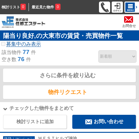
0
0
検討リスト
最近見た物件
お問合せ
陽当り良好,の大東市の賃貸・売買物件一覧
募集中のみ表示
77
該当物件
件
76
空き数
件
さらに条件を絞り込む
物件リクエスト
チェックした物件をまとめて
検討リストに追加
お問い合わせ
ＷＥＳＴヒルズ鴻池
賃貸｜マンション