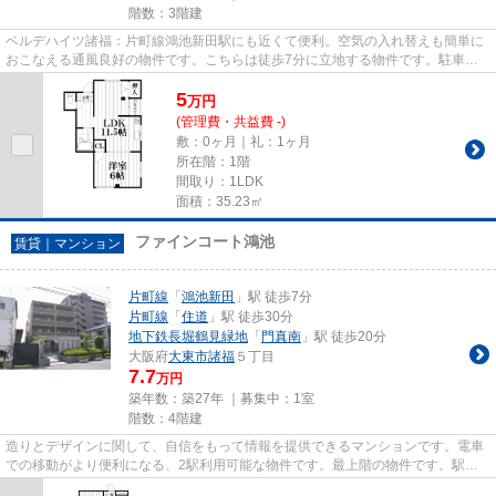
階数：3階建
ベルデハイツ諸福：片町線鴻池新田駅にも近くて便利。空気の入れ替えも簡単に
おこなえる通風良好の物件です。こちらは徒歩7分に立地する物件です。駐車場
まで30mの物件です。できるだ...
5
万
円
(管理費・共益費 -)
敷：0ヶ月｜礼：1ヶ月
所在階：1階
間取り：1LDK
面積：35.23㎡
ファインコート鴻池
賃貸｜マンション
片町線
「
鴻池新田
」駅 徒歩7分
片町線
「
住道
」駅 徒歩30分
地下鉄長堀鶴見緑地
「
門真南
」駅 徒歩20分
大阪府
大東市
諸福
５丁目
7.7
万円
築年数：築27年 ｜募集中：
1室
階数：4階建
造りとデザインに関して、自信をもって情報を提供できるマンションです。電車
での移動がより便利になる、2駅利用可能な物件です。最上階の物件です。駅か
ら徒歩7分にある物件なので、...