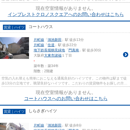
通風良好なマンションは洗濯物...
現在空室情報がありません。
インプレストクロノスクエアへのお問い合わせはこちら
コートハウス
賃貸｜ハイツ
片町線
「
鴻池新田
」駅 徒歩13分
片町線
「
住道
」駅 徒歩22分
地下鉄長堀鶴見緑地
「
門真南
」駅 徒歩30分
大阪府
大東市
諸福
１丁目
-
築年数：築34年
階数：2階建
空気の入れ替えも簡単におこなえる通風良好のハイツです。この物件は駅まで徒
歩13分の立地です。眺望良好なハイツです。こだわりの賃貸物件をお探しの方
は、ぜひ当社にお任せ下さい。...
現在空室情報がありません。
コートハウスへのお問い合わせはこちら
しらさぎハイツ
賃貸｜ハイツ
片町線
「
鴻池新田
」駅 徒歩8分