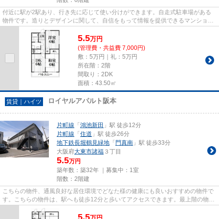
付近に駅が2駅あり、行き先に応じて使い分けができます。自走式駐車場がある
物件です。造りとデザインに関して、自信をもって情報を提供できるマンション
です。駅まで徒歩11分に立地す...
5.5
万
円
(管理費・共益費 7,000円)
敷：5万円｜礼：5万円
所在階：2階
間取り：2DK
面積：43.50㎡
ロイヤルアパルト阪本
賃貸｜ハイツ
片町線
「
鴻池新田
」駅 徒歩12分
片町線
「
住道
」駅 徒歩26分
地下鉄長堀鶴見緑地
「
門真南
」駅 徒歩33分
大阪府
大東市
諸福
３丁目
5.5
万円
築年数：築32年 ｜募集中：
1室
階数：2階建
こちらの物件、通風良好な居住環境でどなた様の健康にも良いおすすめの物件で
す。こちらの物件は、駅へも徒歩12分と歩いてアクセスできます。最上階の物件
なので、きっとご満足頂ける...
5.5
万
円