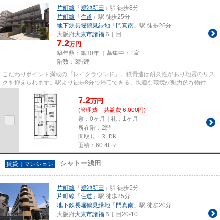
片町線
「
鴻池新田
」駅 徒歩8分
片町線
「
住道
」駅 徒歩25分
地下鉄長堀鶴見緑地
「
門真南
」駅 徒歩26分
大阪府
大東市
諸福
６丁目
7.2
万円
築年数：築30年 ｜募集中：
1室
階数：3階建
こだわりポイント満載の『レイグラウンド』。鉄骨造は耐久性があり地震のリス
クを抑えられます。駅より徒歩8分で帰宅できる、快適な環境が魅力的な物件で
す。防犯対策の行き届いた造り...
7.2
万
円
(管理費・共益費 6,000円)
敷：0ヶ月｜礼：1ヶ月
所在階：2階
間取り：3LDK
面積：60.48㎡
シャトー浅田
賃貸｜マンション
片町線
「
鴻池新田
」駅 徒歩5分
片町線
「
住道
」駅 徒歩25分
地下鉄長堀鶴見緑地
「
門真南
」駅 徒歩20分
大阪府
大東市
諸福
５丁目20-10