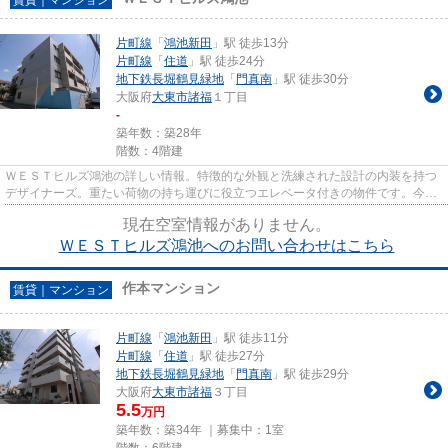
片町線
「
鴻池新田
」駅 徒歩13分
片町線
「
住道
」駅 徒歩24分
地下鉄長堀鶴見緑地
「
門真南
」駅 徒歩30分
大阪府
大東市
諸福
１丁目
-
築年数：築28年
階数：4階建
ＷＥＳＴヒルズ鴻池の詳しい情報。特徴的な外観と洗練された設計の内装を持つ
デザイナーズ。重たい荷物の持ち運びに役立つエレベータ付きの物件です。今回
ご紹介する眺望良好なエリア...
現在空室情報がありません。
ＷＥＳＴヒルズ鴻池へのお問い合わせはこちら
作本マンション
賃貸｜マンション
片町線
「
鴻池新田
」駅 徒歩11分
片町線
「
住道
」駅 徒歩27分
地下鉄長堀鶴見緑地
「
門真南
」駅 徒歩29分
大阪府
大東市
諸福
３丁目
5.5
万円
築年数：築34年 ｜募集中：
1室
階数：6階建