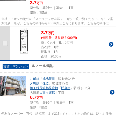
3.7
万円
築年数：築26年 ｜募集中：
1室
階数：3階建
当社イチオシの物件の「ステュディオ灰塚」。ぜひ一度ご覧ください。キリン堂
鴻池新田店が、こちらの物件から466mのところにあります。こちらの物件はマ
ンションです。陽が当たるマン...
3.7
万
円
(管理費・共益費 3,000円)
敷：0ヶ月｜礼：0万円
所在階：1階
間取り：1R
面積：20.00㎡
ルノール鴻池
賃貸｜マンション
片町線
「
鴻池新田
」駅 徒歩14分
片町線
「
住道
」駅 徒歩22分
地下鉄長堀鶴見緑地
「
門真南
」駅 徒歩35分
大阪府
大東市
諸福
４丁目
6.7
万円
築年数：築36年 ｜募集中：
1室
階数：3階建
便利なスーパー「万代 諸福店」まで213mです。こちらの物件は、駅へも徒歩