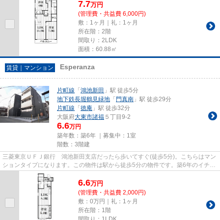
7.7
万
円
(管理費・共益費 6,000円)
敷：1ヶ月｜礼：1ヶ月
所在階：2階
間取り：2LDK
面積：60.88㎡
Esperanza
賃貸｜マンション
片町線
「
鴻池新田
」駅 徒歩5分
地下鉄長堀鶴見緑地
「
門真南
」駅 徒歩29分
片町線
「
徳庵
」駅 徒歩32分
大阪府
大東市
諸福
５丁目9-2
6.6
万円
築年数：築6年 ｜募集中：
1室
階数：3階建
三菱東京ＵＦＪ銀行 鴻池新田支店だったら歩いてすぐ(徒歩5分)。こちらはマン
ションタイプになります。この物件は駅から徒歩5分の物件です。築6年のイチオ
シ物件はこちらです。住都エ...
6.6
万
円
(管理費・共益費 2,000円)
敷：0万円｜礼：1ヶ月
所在階：1階
間取り：1LDK