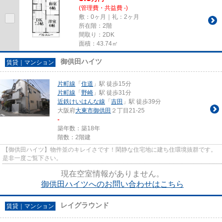
(管理費・共益費 -)
敷：0ヶ月｜礼：2ヶ月
所在階：2階
間取り：2DK
面積：43.74㎡
御供田ハイツ
賃貸｜マンション
片町線
「
住道
」駅 徒歩15分
片町線
「
野崎
」駅 徒歩31分
近鉄けいはんな線
「
吉田
」駅 徒歩39分
大阪府
大東市
御供田
２丁目21-25
-
築年数：築18年
階数：2階建
【御供田ハイツ】物件並のキレイさです！閑静な住宅地に建ち住環境抜群です。
是非一度ご覧下さい。
現在空室情報がありません。
御供田ハイツへのお問い合わせはこちら
レイグラウンド
賃貸｜マンション