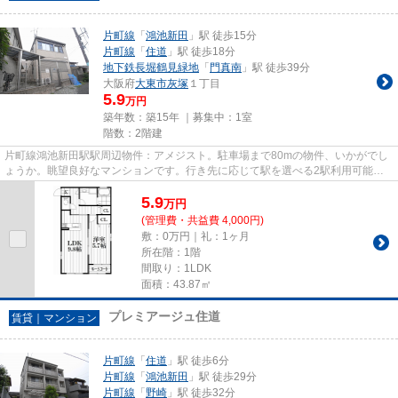
片町線
「
鴻池新田
」駅 徒歩15分
片町線
「
住道
」駅 徒歩18分
地下鉄長堀鶴見緑地
「
門真南
」駅 徒歩39分
大阪府
大東市
灰塚
１丁目
5.9
万円
築年数：築15年 ｜募集中：
1室
階数：2階建
片町線鴻池新田駅駅周辺物件：アメジスト。駐車場まで80mの物件、いかがでし
ょうか。眺望良好なマンションです。行き先に応じて駅を選べる2駅利用可能な
マンションです。賃貸物件をお...
5.9
万
円
(管理費・共益費 4,000円)
敷：0万円｜礼：1ヶ月
所在階：1階
間取り：1LDK
面積：43.87㎡
プレミアージュ住道
賃貸｜マンション
片町線
「
住道
」駅 徒歩6分
片町線
「
鴻池新田
」駅 徒歩29分
片町線
「
野崎
」駅 徒歩32分