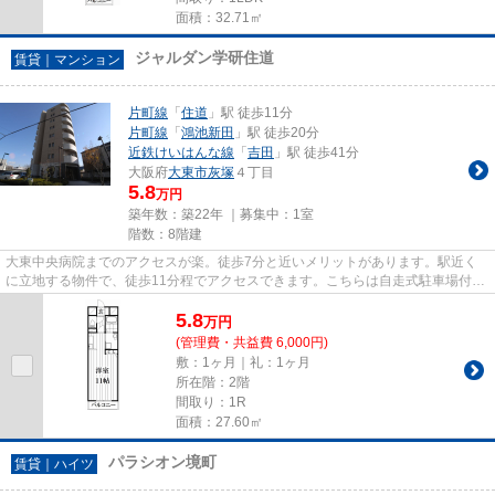
面積：32.71㎡
ジャルダン学研住道
賃貸｜マンション
片町線
「
住道
」駅 徒歩11分
片町線
「
鴻池新田
」駅 徒歩20分
近鉄けいはんな線
「
吉田
」駅 徒歩41分
大阪府
大東市
灰塚
４丁目
5.8
万円
築年数：築22年 ｜募集中：
1室
階数：8階建
大東中央病院までのアクセスが楽。徒歩7分と近いメリットがあります。駅近く
に立地する物件で、徒歩11分程でアクセスできます。こちらは自走式駐車場付き
の物件です。2駅利用可能なア...
5.8
万
円
(管理費・共益費 6,000円)
敷：1ヶ月｜礼：1ヶ月
所在階：2階
間取り：1R
面積：27.60㎡
パラシオン境町
賃貸｜ハイツ