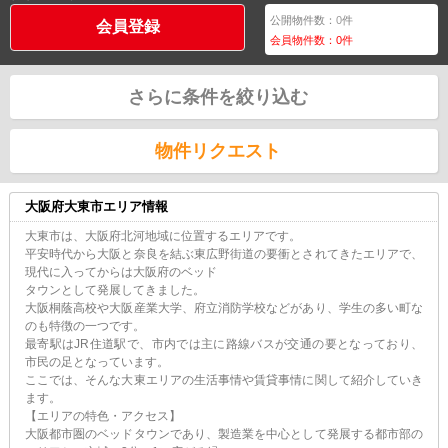
公開物件数：
0
件
会員登録
会員物件数：
0
件
さらに条件を絞り込む
物件リクエスト
大阪府大東市エリア情報
大東市は、大阪府北河地域に位置するエリアです。
平安時代から大阪と奈良を結ぶ東広野街道の要衝とされてきたエリアで、
現代に入ってからは大阪府のベッド
タウンとして発展してきました。
大阪桐蔭高校や大阪産業大学、府立消防学校などがあり、学生の多い町な
のも特徴の一つです。
最寄駅はJR住道駅で、市内では主に路線バスが交通の要となっており、
市民の足となっています。
ここでは、そんな大東エリアの生活事情や賃貸事情に関して紹介していき
ます。
【エリアの特色・アクセス】
大阪都市圏のベッドタウンであり、製造業を中心として発展する都市部の