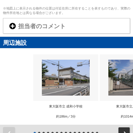
※地図上に表示される物件の位置は付近住所に所在することを表すものであり、実際の
物件所在地とは異なる場合がございます。
担当者のコメント
周辺施設
東大阪市立 成和小学校
東大阪市立
約186m／3分
約1014
前