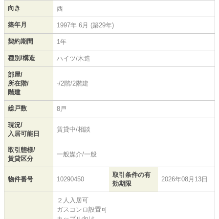
向き
西
築年月
1997年 6月 (築29年)
契約期間
1年
種別/構造
ハイツ/木造
部屋/
所在階/
-/2階/2階建
階建
総戸数
8戸
現況/
賃貸中/相談
入居可能日
取引態様/
一般媒介/一般
賃貸区分
取引条件の有
物件番号
10290450
2026年08月13日
効期限
２人入居可
ガスコンロ設置可
カップル向け