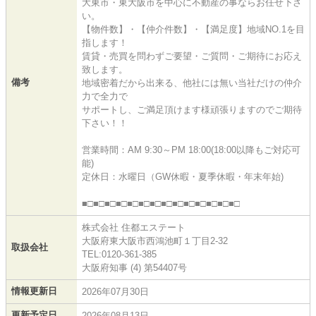
大東市・東大阪市を中心に不動産の事ならお任せ下さ
い。
【物件数】・【仲介件数】・【満足度】地域NO.1を目
指します！
賃貸・売買を問わずご要望・ご質問・ご期待にお応え
致します。
備考
地域密着だから出来る、他社には無い当社だけの仲介
力で全力で
サポートし、ご満足頂けます様頑張りますのでご期待
下さい！！
営業時間：AM 9:30～PM 18:00(18:00以降もご対応可
能)
定休日：水曜日（GW休暇・夏季休暇・年末年始)
■□■□■□■□■□■□■□■□■□■□■□■□■□■□
株式会社 住都エステート
大阪府東大阪市西鴻池町１丁目2-32
取扱会社
TEL:0120-361-385
大阪府知事 (4) 第54407号
情報更新日
2026年07月30日
更新予定日
2026年08月13日