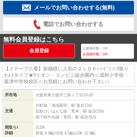
メールでお問い合わせする(無料)
電話でお問い合わせする
無料会員登録はこちら
公開物件数：
0
件
会員登録
会員物件数：
0
件
【ステーブ八番】新婚様に人気の２ＬＤＫハイツ☆!!振り
わけタイプ★!!イオン・コンビニ徒歩圏内☆成和小学校・
盾津中学校校区☆お気軽にお問い合わせ下さい♪
所在地
大阪府
東大阪市
三島
１丁目23-26
片町線
「
鴻池新田
」駅 徒歩13分
交通
近鉄けいはんな線
「
荒本
」駅 徒歩23分
地下鉄中央線
「
長田
」駅 徒歩31分
間取り/
2LDK
詳細
和室 6.0帖
/
洋室 6.5帖
/
LDK 11.9帖