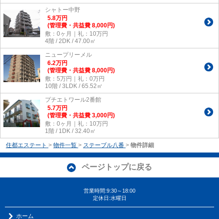
シャトー中野
5.8
万
円
(管理費・共益費 8,000円)
敷：0ヶ月｜礼：10万円
4階 / 2DK / 47.00㎡
ニュープリーメル
6.2
万
円
(管理費・共益費 8,000円)
敷：5万円｜礼：0万円
10階 / 3LDK / 65.52㎡
プチエトワール2番館
5.7
万
円
(管理費・共益費 3,000円)
敷：0ヶ月｜礼：10万円
1階 / 1DK / 32.40㎡
住都エステート
>
物件一覧
>
ステーブル八番
>
物件詳細
ページトップに戻る
営業時間:9:30～18:00
定休日:水曜日
ホーム