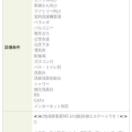
新婚さん向け
ファミリー向け
室内洗濯機置場
ベランダ
バルコニー
都市ガス
公営水道
公共下水
設備条件
電気有
駐輪場
ガスコンロ
バス・トイレ別
洗面台
洗髪洗面化粧台
シャワー
独立洗面台
BS
CATV
インターネット対応
■□■□地域密着度NO.1の(株)住都エステートです！■□■
□