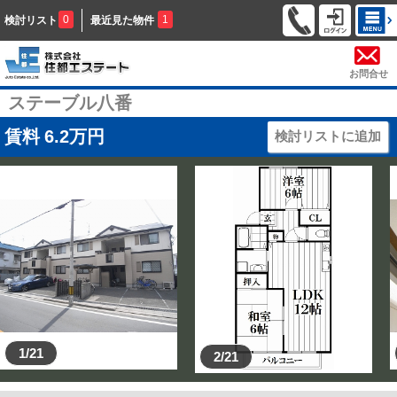
0
1
検討リスト
最近見た物件
お問合せ
ステーブル八番
賃料
6.2
万円
検討リストに追加
1/21
2/21