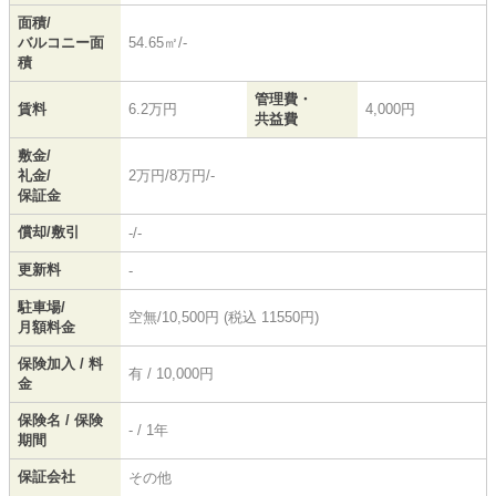
面積/
バルコニー面
54.65㎡/-
積
管理費・
賃料
6.2万円
4,000円
共益費
敷金/
礼金/
2万円/8万円/-
保証金
償却/敷引
-/-
更新料
-
駐車場/
空無/10,500円 (税込 11550円)
月額料金
保険加入 / 料
有 / 10,000円
金
保険名 / 保険
- / 1年
期間
保証会社
その他