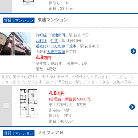
間取り：1K
面積：23.76㎡
東建マンション
賃貸｜マンション
片町線
「
鴻池新田
」駅 徒歩15分
片町線
「
住道
」駅 徒歩16分
近鉄けいはんな線
「
荒本
」駅 徒歩40分
大阪府
大東市
灰塚
５丁目
4.8
万円
築年数：築29年 ｜募集中：
1室
階数：4階建
良好な陽当りが好評の、魅力溢れる一押しの物件となっています。こちらはマン
ションタイプになります。歩いて15分ほどで駅にアクセスできる、立地の良さも
魅力の物件です。最上階の物...
4.8
万
円
(管理費・共益費 5,000円)
敷：3万円｜礼：5万円
所在階：4階
間取り：2DK
面積：40.00㎡
メイフェアＮ
賃貸｜マンション