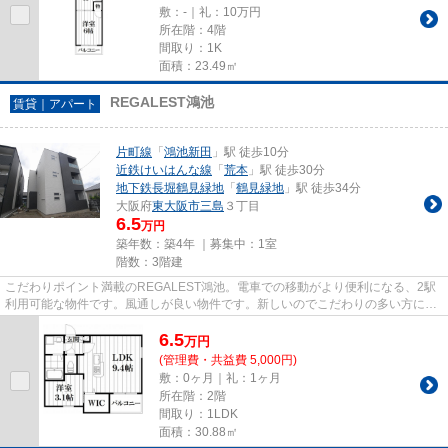
敷：-｜礼：10万円
所在階：4階
間取り：1K
面積：23.49㎡
REGALEST鴻池
賃貸｜アパート
片町線
「
鴻池新田
」駅 徒歩10分
近鉄けいはんな線
「
荒本
」駅 徒歩30分
地下鉄長堀鶴見緑地
「
鶴見緑地
」駅 徒歩34分
大阪府
東大阪市
三島
３丁目
6.5
万円
築年数：築4年 ｜募集中：
1室
階数：3階建
こだわりポイント満載のREGALEST鴻池。電車での移動がより便利になる、2駅
利用可能な物件です。風通しが良い物件です。新しいのでこだわりの多い方にも
おすすめの築浅物件です。できる...
6.5
万
円
(管理費・共益費 5,000円)
敷：0ヶ月｜礼：1ヶ月
所在階：2階
間取り：1LDK
面積：30.88㎡