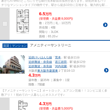
家から479mのところにりそな銀行荒本駅前出張所があります。防犯対策もバッ
チリなマンションタイプの物件です。駅から徒歩10分に立地する、魅力的な駅近
物件です。近鉄けいはんな線荒...
6.5
万
円
(管理費・共益費 8,000円)
敷：2万円｜礼：10万円
所在階：4階
間取り：3LDK
面積：65.20㎡
アメニティーサントリーニ
賃貸｜マンション
近鉄けいはんな線
「
荒本
」駅 徒歩11分
近鉄難波・奈良線
「
若江岩田
」駅 徒歩12分
近鉄難波・奈良線
「
河内花園
」駅 徒歩20分
大阪府
東大阪市
菱屋東
２丁目16-13
4.3
万円
築年数：築35年 ｜募集中：
1室
階数：7階建
【アメニティーサントリーニ】オートロック、エアコン完備！！コンビニ近く多
数アリ！！初めての一人暮らしにオススメです♪
4.3
万
円
(管理費・共益費 5,000円)