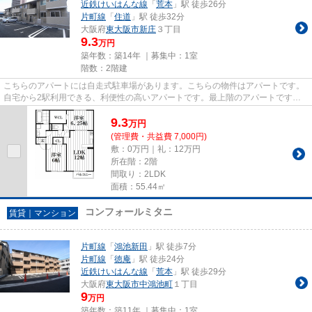
近鉄けいはんな線
「
荒本
」駅 徒歩26分
片町線
「
住道
」駅 徒歩32分
大阪府
東大阪市
新庄
３丁目
9.3
万円
築年数：築14年 ｜募集中：
1室
階数：2階建
こちらのアパートには自走式駐車場があります。こちらの物件はアパートです。
自宅から2駅利用できる、利便性の高いアパートです。最上階のアパートです。
片町線鴻池新田駅から歩いてす...
9.3
万
円
(管理費・共益費 7,000円)
敷：0万円｜礼：12万円
所在階：2階
間取り：2LDK
面積：55.44㎡
コンフォールミタニ
賃貸｜マンション
片町線
「
鴻池新田
」駅 徒歩7分
片町線
「
徳庵
」駅 徒歩24分
近鉄けいはんな線
「
荒本
」駅 徒歩29分
大阪府
東大阪市
中鴻池町
１丁目
9
万円
築年数：築11年 ｜募集中：
1室