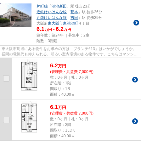
片町線
「
鴻池新田
」駅 徒歩23分
近鉄けいはんな線
「
荒本
」駅 徒歩26分
近鉄けいはんな線
「
吉田
」駅 徒歩29分
大阪府
東大阪市
東鴻池町
４丁目
6.1
6.2
万円～
万円
築年数：築24年 ｜募集中：
2室
階数：3階建
東大阪市周辺にある物件をお求めの方は「ブランチ613」はいかがでしょうか。
昼間の電気代も抑えられる、明るい室内環境のある物件です。こちらはマンショ
ンタイプになります。敷地内に...
6.2
万
円
(管理費・共益費 7,000円)
敷：0ヶ月｜礼：0ヶ月
所在階：1階
間取り：1R
面積：40.00㎡
6.1
万
円
(管理費・共益費 7,000円)
敷：0ヶ月｜礼：0ヶ月
所在階：2階
間取り：1LDK
面積：40.00㎡