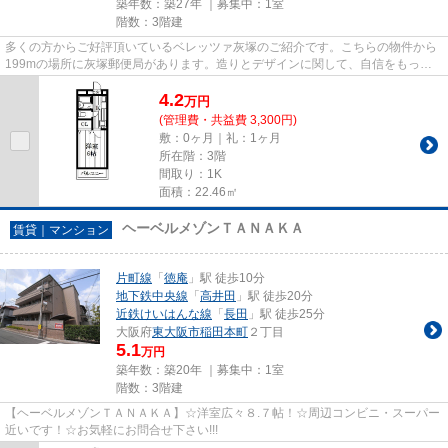
築年数：築27年 ｜募集中：
1室
階数：3階建
多くの方からご好評頂いているベレッツァ灰塚のご紹介です。こちらの物件から
199mの場所に灰塚郵便局があります。造りとデザインに関して、自信をもって
情報を提供できるマンションで...
4.2
万
円
(管理費・共益費 3,300円)
敷：0ヶ月｜礼：1ヶ月
所在階：3階
間取り：1K
面積：22.46㎡
ヘーベルメゾンＴＡＮＡＫＡ
賃貸｜マンション
片町線
「
徳庵
」駅 徒歩10分
地下鉄中央線
「
高井田
」駅 徒歩20分
近鉄けいはんな線
「
長田
」駅 徒歩25分
大阪府
東大阪市
稲田本町
２丁目
5.1
万円
築年数：築20年 ｜募集中：
1室
階数：3階建
【ヘーベルメゾンＴＡＮＡＫＡ】☆洋室広々８.７帖！☆周辺コンビニ・スーパー
近いです！☆お気軽にお問合せ下さい!!!