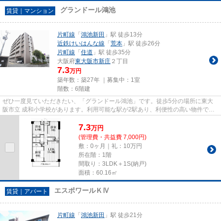
グランドール鴻池
賃貸｜マンション
片町線
「
鴻池新田
」駅 徒歩13分
近鉄けいはんな線
「
荒本
」駅 徒歩26分
片町線
「
住道
」駅 徒歩35分
大阪府
東大阪市
新庄
２丁目
7.3
万円
築年数：築27年 ｜募集中：
1室
階数：6階建
ぜひ一度見ていただきたい、「グランドール鴻池」です。徒歩5分の場所に東大
阪市立 成和小学校があります。利用可能な駅が2駅あり、利便性の高い物件で
す。こちらの物件は、駅へも徒歩...
7.3
万
円
(管理費・共益費 7,000円)
敷：0ヶ月｜礼：10万円
所在階：1階
間取り：3LDK＋1S(納戸)
面積：60.16㎡
エスポワールＫⅣ
賃貸｜アパート
片町線
「
鴻池新田
」駅 徒歩21分