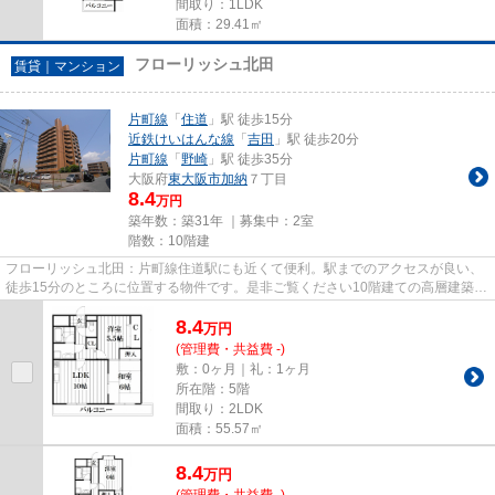
間取り：1LDK
面積：29.41㎡
フローリッシュ北田
賃貸｜マンション
片町線
「
住道
」駅 徒歩15分
近鉄けいはんな線
「
吉田
」駅 徒歩20分
片町線
「
野崎
」駅 徒歩35分
大阪府
東大阪市
加納
７丁目
8.4
万円
築年数：築31年 ｜募集中：
2室
階数：10階建
フローリッシュ北田：片町線住道駅にも近くて便利。駅までのアクセスが良い、
徒歩15分のところに位置する物件です。是非ご覧ください10階建ての高層建築。
こちらの物件はマンションで...
8.4
万
円
(管理費・共益費 -)
敷：0ヶ月｜礼：1ヶ月
所在階：5階
間取り：2LDK
面積：55.57㎡
8.4
万
円
(管理費・共益費 -)