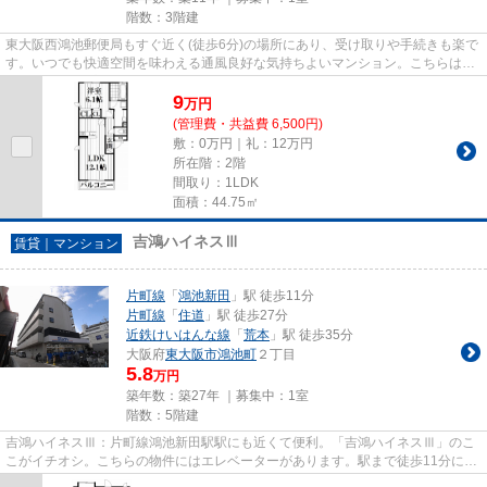
階数：3階建
東大阪西鴻池郵便局もすぐ近く(徒歩6分)の場所にあり、受け取りや手続きも楽で
す。いつでも快適空間を味わえる通風良好な気持ちよいマンション。こちらはマ
ンションタイプになります。...
9
万
円
(管理費・共益費 6,500円)
敷：0万円｜礼：12万円
所在階：2階
間取り：1LDK
面積：44.75㎡
吉鴻ハイネスⅢ
賃貸｜マンション
片町線
「
鴻池新田
」駅 徒歩11分
片町線
「
住道
」駅 徒歩27分
近鉄けいはんな線
「
荒本
」駅 徒歩35分
大阪府
東大阪市
鴻池町
２丁目
5.8
万円
築年数：築27年 ｜募集中：
1室
階数：5階建
吉鴻ハイネスⅢ：片町線鴻池新田駅駅にも近くて便利。「吉鴻ハイネスⅢ」のこ
こがイチオシ。こちらの物件にはエレベーターがあります。駅まで徒歩11分に立
地する物件です。できるだけ早...