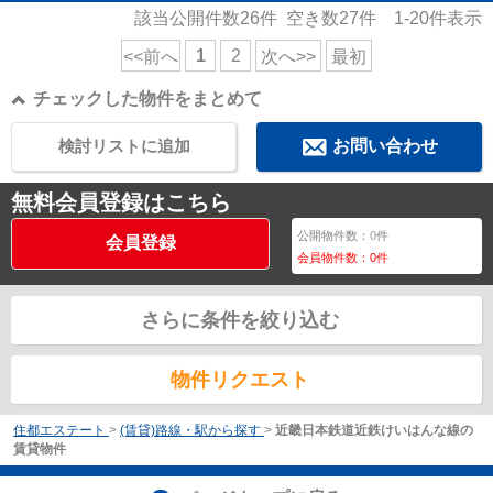
該当公開件数
26
件 空き数
27
件
1-20
件表示
1
2
<<前へ
次へ>>
最初
チェックした物件をまとめて
検討リストに追加
お問い合わせ
無料会員登録はこちら
公開物件数：
0
件
会員登録
会員物件数：
0
件
さらに条件を絞り込む
物件リクエスト
住都エステート
>
(賃貸)路線・駅から探す
>
近畿日本鉄道近鉄けいはんな線の
賃貸物件