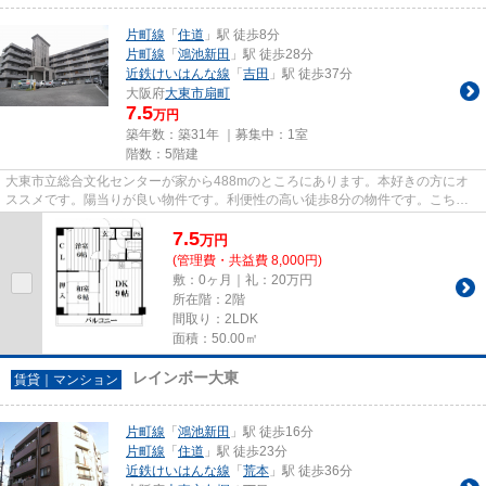
片町線
「
住道
」駅 徒歩8分
片町線
「
鴻池新田
」駅 徒歩28分
近鉄けいはんな線
「
吉田
」駅 徒歩37分
大阪府
大東市
扇町
7.5
万円
築年数：築31年 ｜募集中：
1室
階数：5階建
大東市立総合文化センターが家から488mのところにあります。本好きの方にオ
ススメです。陽当りが良い物件です。利便性の高い徒歩8分の物件です。こちら
はマンションタイプになります。...
7.5
万
円
(管理費・共益費 8,000円)
敷：0ヶ月｜礼：20万円
所在階：2階
間取り：2LDK
面積：50.00㎡
レインボー大東
賃貸｜マンション
片町線
「
鴻池新田
」駅 徒歩16分
片町線
「
住道
」駅 徒歩23分
近鉄けいはんな線
「
荒本
」駅 徒歩36分