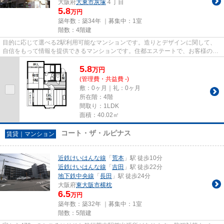
大阪府
大東市
灰塚
４丁目
5.8
万円
築年数：築34年 ｜募集中：
1室
階数：4階建
目的に応じて選べる2駅利用可能なマンションです。造りとデザインに関して、
自信をもって情報を提供できるマンションです。住都エステートで、お客様のお
好みの物件をお探しになりませ...
5.8
万
円
(管理費・共益費 -)
敷：0ヶ月｜礼：0ヶ月
所在階：4階
間取り：1LDK
面積：40.02㎡
コート・ザ・ルピナス
賃貸｜マンション
近鉄けいはんな線
「
荒本
」駅 徒歩10分
近鉄けいはんな線
「
吉田
」駅 徒歩22分
地下鉄中央線
「
長田
」駅 徒歩24分
大阪府
東大阪市
横枕
6.5
万円
築年数：築32年 ｜募集中：
1室
階数：5階建