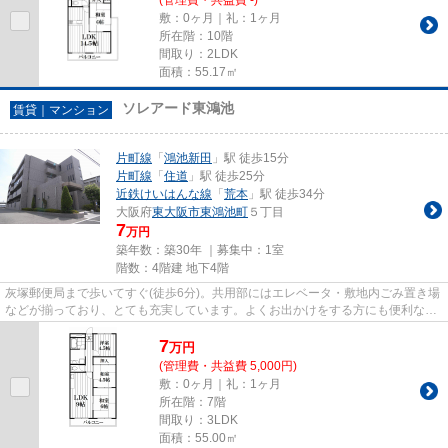
敷：0ヶ月｜礼：1ヶ月
所在階：10階
間取り：2LDK
面積：55.17㎡
ソレアード東鴻池
賃貸｜マンション
片町線
「
鴻池新田
」駅 徒歩15分
片町線
「
住道
」駅 徒歩25分
近鉄けいはんな線
「
荒本
」駅 徒歩34分
大阪府
東大阪市
東鴻池町
５丁目
7
万円
築年数：築30年 ｜募集中：
1室
階数：4階建 地下4階
灰塚郵便局まで歩いてすぐ(徒歩6分)。共用部にはエレベータ・敷地内ごみ置き場
などが揃っており、とても充実しています。よくお出かけをする方にも便利な、
2駅利用可能なマンションで...
7
万
円
(管理費・共益費 5,000円)
敷：0ヶ月｜礼：1ヶ月
所在階：7階
間取り：3LDK
面積：55.00㎡