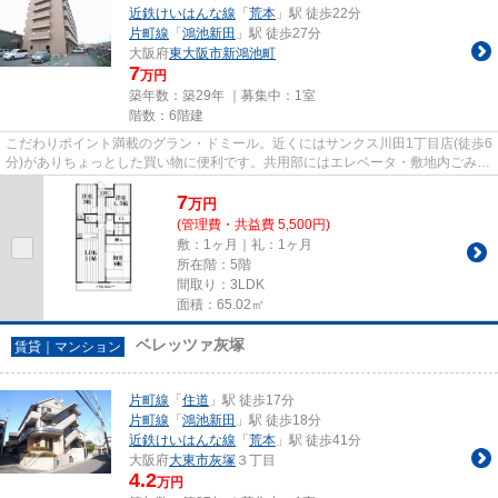
近鉄けいはんな線
「
荒本
」駅 徒歩22分
片町線
「
鴻池新田
」駅 徒歩27分
大阪府
東大阪市
新鴻池町
7
万円
築年数：築29年 ｜募集中：
1室
階数：6階建
こだわりポイント満載のグラン・ドミール。近くにはサンクス川田1丁目店(徒歩6
分)がありちょっとした買い物に便利です。共用部にはエレベータ・敷地内ごみ置
き場などが揃っており、と...
7
万
円
(管理費・共益費 5,500円)
敷：1ヶ月｜礼：1ヶ月
所在階：5階
間取り：3LDK
面積：65.02㎡
ベレッツァ灰塚
賃貸｜マンション
片町線
「
住道
」駅 徒歩17分
片町線
「
鴻池新田
」駅 徒歩18分
近鉄けいはんな線
「
荒本
」駅 徒歩41分
大阪府
大東市
灰塚
３丁目
4.2
万円