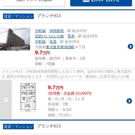
ブランチ913
賃貸｜マンション
片町線
「
鴻池新田
」駅 徒歩20分
近鉄けいはんな線
「
荒本
」駅 徒歩25分
片町線
「
住道
」駅 徒歩26分
大阪府
東大阪市
東鴻池町
４丁目
9.7
万円
築年数：築25年 ｜募集中：
1室
階数：7階建
ブランチ913：片町線鴻池新田駅駅にも近くて便利。徒歩14分の場所に東大阪市
立 成和小学校があります。共用部にはエレベータ・敷地内ごみ置き場などが備わ
っておりとても充実していま...
9.7
万
円
(管理費・共益費 10,000円)
敷：0ヶ月｜礼：1ヶ月
所在階：7階
間取り：3LDK
面積：73.20㎡
ブランチ613
賃貸｜マンション