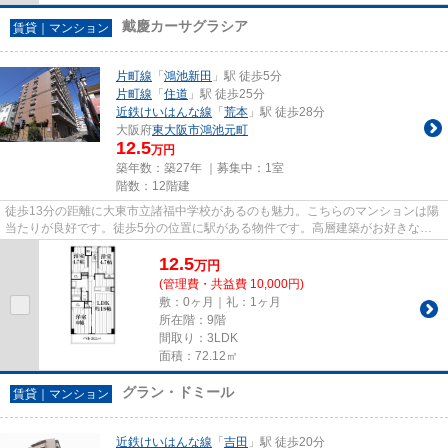
戴慶カーサグラシア
賃貸｜マンション
片町線
「
鴻池新田
」駅 徒歩5分
片町線
「
住道
」駅 徒歩25分
近鉄けいはんな線
「
荒本
」駅 徒歩28分
大阪府
東大阪市
鴻池元町
12.5
万円
築年数：築27年 ｜募集中：
1室
階数：12階建
徒歩13分の距離に大東市立諸福中学校があるのも魅力。こちらのマンションは陽
当たりが良好です。徒歩5分の位置に駅がある物件です。高層建築がお好きな方
には12階建てのこちらの物件が...
12.5
万
円
(管理費・共益費 10,000円)
敷：0ヶ月｜礼：1ヶ月
所在階：9階
間取り：3LDK
面積：72.12㎡
グラン・ドミール
賃貸｜マンション
近鉄けいはんな線
「
吉田
」駅 徒歩20分