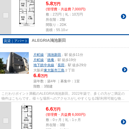
5.8
万
円
(管理費・共益費 7,000円)
敷：2万円｜礼：10万円
所在階：2階
間取り：2DK
面積：55.10㎡
ALEGRIA鴻池新田
賃貸｜アパート
片町線
「
鴻池新田
」駅 徒歩11分
片町線
「
徳庵
」駅 徒歩19分
地下鉄中央線
「
長田
」駅 徒歩29分
大阪府
東大阪市
三島
２丁目
6.6
万円
築年数：築4年 ｜募集中：
1室
階数：3階建
こだわりポイント満載のALEGRIA鴻池新田。2022年築で、多くの方がご満足の
物件はこちらです。様々な場所へのアクセスがしやすくなる2駅利用可能な物件
です。新しいのでこだわりの多い...
6.6
万
円
(管理費・共益費 6,000円)
敷：0ヶ月｜礼：1ヶ月
所在階：3階