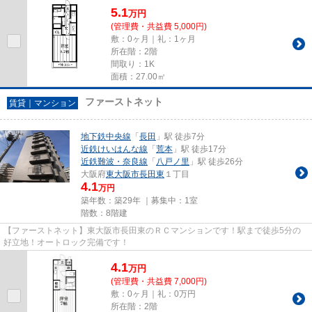
5.1
万
円
(管理費・共益費 5,000円)
敷：0ヶ月｜礼：1ヶ月
所在階：2階
間取り：1K
面積：27.00㎡
ファーストネット
賃貸｜マンション
地下鉄中央線
「
長田
」駅 徒歩7分
近鉄けいはんな線
「
荒本
」駅 徒歩17分
近鉄難波・奈良線
「
八戸ノ里
」駅 徒歩26分
大阪府
東大阪市
長田東
１丁目
4.1
万円
築年数：築29年 ｜募集中：
1室
階数：8階建
【ファーストネット】東大阪市長田東のＲＣマンションです！駅まで徒歩5分の
好立地！オートロック完備です！
4.1
万
円
(管理費・共益費 7,000円)
敷：0ヶ月｜礼：0万円
所在階：2階