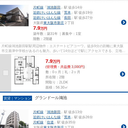
片町線
「
鴻池新田
」駅 徒歩14分
近鉄けいはんな線
「
荒本
」駅 徒歩19分
近鉄けいはんな線
「
長田
」駅 徒歩27分
大阪府
東大阪市
新庄
２丁目
7.9
万円
築年数：築31年 ｜募集中：
1室
階数：2階建
片町線鴻池新田駅駅周辺物件：エステートピアコーワ。徒歩9分の距離に東大阪
市立盾津中学校があるのも魅力。歩いて14分ほどで駅にアクセスできる、立地の
良さも魅力の物件です。防犯対...
7.9
万
円
(管理費・共益費 3,000円)
敷：0ヶ月｜礼：2ヶ月
所在階：2階
間取り：2LDK
面積：56.30㎡
グランドール鴻池
賃貸｜マンション
片町線
「
鴻池新田
」駅 徒歩13分
近鉄けいはんな線
「
荒本
」駅 徒歩26分
片町線
「
住道
」駅 徒歩35分
大阪府
東大阪市
新庄
２丁目