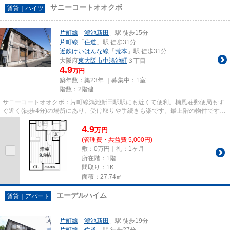
サニーコートオオクボ
賃貸｜ハイツ
片町線
「
鴻池新田
」駅 徒歩15分
片町線
「
住道
」駅 徒歩31分
近鉄けいはんな線
「
荒本
」駅 徒歩31分
大阪府
東大阪市
中鴻池町
３丁目
4.9
万円
築年数：築23年 ｜募集中：
1室
階数：2階建
サニーコートオオクボ：片町線鴻池新田駅駅にも近くて便利。楠風荘郵便局もす
ぐ近く(徒歩4分)の場所にあり、受け取りや手続きも楽です。最上階の物件です。
最寄りの駅まで徒歩15分の物...
4.9
万
円
(管理費・共益費 5,000円)
敷：0万円｜礼：1ヶ月
所在階：1階
間取り：1K
面積：27.74㎡
エーデルハイム
賃貸｜アパート
片町線
「
鴻池新田
」駅 徒歩19分
片町線
「
住道
」駅 徒歩27分