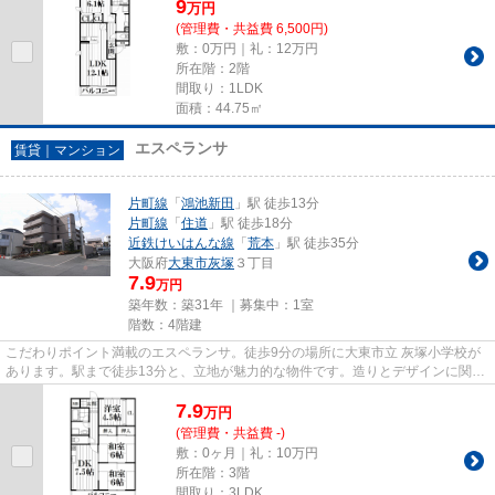
9
万
円
(管理費・共益費 6,500円)
敷：0万円｜礼：12万円
所在階：2階
間取り：1LDK
面積：44.75㎡
エスペランサ
賃貸｜マンション
片町線
「
鴻池新田
」駅 徒歩13分
片町線
「
住道
」駅 徒歩18分
近鉄けいはんな線
「
荒本
」駅 徒歩35分
大阪府
大東市
灰塚
３丁目
7.9
万円
築年数：築31年 ｜募集中：
1室
階数：4階建
こだわりポイント満載のエスペランサ。徒歩9分の場所に大東市立 灰塚小学校が
あります。駅まで徒歩13分と、立地が魅力的な物件です。造りとデザインに関し
て、自信をもって情報を提供...
7.9
万
円
(管理費・共益費 -)
敷：0ヶ月｜礼：10万円
所在階：3階
間取り：3LDK