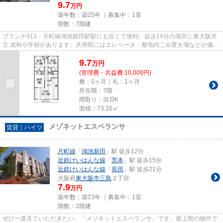
9.7
万円
築年数：築25年 ｜募集中：
1室
階数：7階建
ブランチ913：片町線鴻池新田駅駅にも近くて便利。徒歩14分の場所に東大阪市
立 成和小学校があります。共用部にはエレベータ・敷地内ごみ置き場などが備わ
っておりとても充実していま...
9.7
万
円
(管理費・共益費 10,000円)
敷：0ヶ月｜礼：1ヶ月
所在階：7階
間取り：3LDK
面積：73.20㎡
メゾネットエスペランサ
賃貸｜ハイツ
片町線
「
鴻池新田
」駅 徒歩12分
近鉄けいはんな線
「
荒本
」駅 徒歩15分
近鉄けいはんな線
「
長田
」駅 徒歩21分
大阪府
東大阪市
三島
２丁目
7.9
万円
築年数：築23年 ｜募集中：
1室
階数：2階建
ぜひ一度見ていただきたい、「メゾネットエスペランサ」です。最上階の物件で