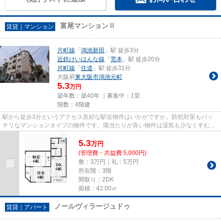
富尾マンションⅡ
賃貸｜マンション
片町線
「
鴻池新田
」駅 徒歩3分
近鉄けいはんな線
「
荒本
」駅 徒歩20分
片町線
「
住道
」駅 徒歩31分
大阪府
東大阪市
鴻池元町
5.3
万円
築年数：築40年 ｜募集中：
1室
階数：4階建
駅から徒歩3分というアクセス良好な駅近物件はいかがですか。防犯対策もバッ
チリなマンションタイプの物件です。陽当たりが良い物件は湿気も少なくすむの
で清潔さを保てます。東大阪市...
5.3
万
円
(管理費・共益費 5,000円)
敷：3万円｜礼：5万円
所在階：3階
間取り：2DK
面積：42.00㎡
ノールヴィラージュドゥ
賃貸｜アパート