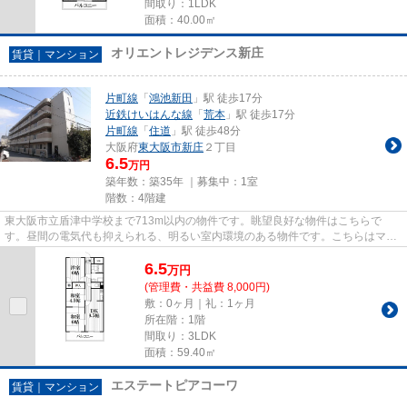
間取り：1LDK
面積：40.00㎡
オリエントレジデンス新庄
賃貸｜マンション
片町線
「
鴻池新田
」駅 徒歩17分
近鉄けいはんな線
「
荒本
」駅 徒歩17分
片町線
「
住道
」駅 徒歩48分
大阪府
東大阪市
新庄
２丁目
6.5
万円
築年数：築35年 ｜募集中：
1室
階数：4階建
東大阪市立盾津中学校まで713m以内の物件です。眺望良好な物件はこちらで
す。昼間の電気代も抑えられる、明るい室内環境のある物件です。こちらはマン
ションタイプになります。住都エ...
6.5
万
円
(管理費・共益費 8,000円)
敷：0ヶ月｜礼：1ヶ月
所在階：1階
間取り：3LDK
面積：59.40㎡
エステートピアコーワ
賃貸｜マンション