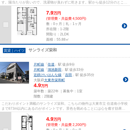
す。陽当たりが良いので、洗濯物が臭わずに乾きます。駅から徒歩12分のところ
にあるハイツはいかがでしょ...
7.9
万
円
(管理費・共益費 4,500円)
敷：0ヶ月｜礼：1ヶ月
所在階：1-2階
間取り：2LDK
面積：55.88㎡
サンライズ栄和
賃貸｜ハイツ
片町線
「
住道
」駅 徒歩9分
片町線
「
鴻池新田
」駅 徒歩33分
近鉄けいはんな線
「
吉田
」駅 徒歩35分
大阪府
大東市
栄和町
4.9
万円
築年数：築22年 ｜募集中：
1室
階数：2階建
こだわりポイント満載のサンライズ栄和。こちらの物件は大東市立 住道南小学校
まで873m以内にあるのがポイントです。景色を眺めることには心を癒す効果が
あり、視力低下の恐れも少なく...
4.9
万
円
(管理費・共益費 2,200円)
敷：0ヶ月｜礼：0ヶ月