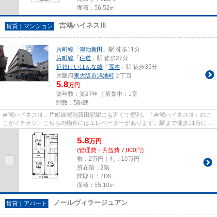
面積：56.52㎡
吉鴻ハイネスⅢ
賃貸｜マンション
片町線
「
鴻池新田
」駅 徒歩11分
片町線
「
住道
」駅 徒歩27分
近鉄けいはんな線
「
荒本
」駅 徒歩35分
大阪府
東大阪市
鴻池町
２丁目
5.8
万円
築年数：築27年 ｜募集中：
1室
階数：5階建
吉鴻ハイネスⅢ：片町線鴻池新田駅駅にも近くて便利。「吉鴻ハイネスⅢ」のこ
こがイチオシ。こちらの物件にはエレベーターがあります。駅まで徒歩11分に立
地する物件です。できるだけ早...
5.8
万
円
(管理費・共益費 7,000円)
敷：2万円｜礼：10万円
所在階：2階
間取り：2DK
面積：55.10㎡
ノールヴィラージュアン
賃貸｜アパート