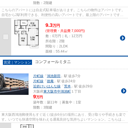
階数：2階建
こちらのアパートには自走式駐車場があります。こちらの物件はアパートです。
自宅から2駅利用できる、利便性の高いアパートです。最上階のアパートです。
片町線鴻池新田駅から歩いてす...
9.3
万
円
(管理費・共益費 7,000円)
敷：0万円｜礼：12万円
所在階：2階
間取り：2LDK
面積：55.44㎡
コンフォールミタニ
賃貸｜マンション
片町線
「
鴻池新田
」駅 徒歩7分
片町線
「
徳庵
」駅 徒歩24分
近鉄けいはんな線
「
荒本
」駅 徒歩29分
大阪府
東大阪市
中鴻池町
１丁目
9
万円
築年数：築11年 ｜募集中：
1室
階数：3階建
東大阪西鴻池郵便局もすぐ近く(徒歩6分)の場所にあり、受け取りや手続きも楽で
す。いつでも快適空間を味わえる通風良好な気持ちよいマンション。こちらはマ
ンションタイプになります。...