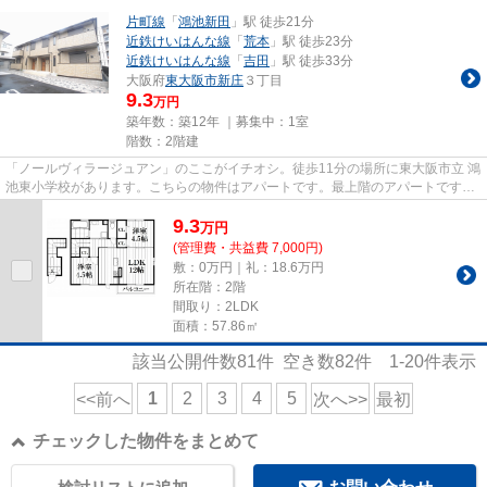
片町線
「
鴻池新田
」駅 徒歩21分
近鉄けいはんな線
「
荒本
」駅 徒歩23分
近鉄けいはんな線
「
吉田
」駅 徒歩33分
大阪府
東大阪市
新庄
３丁目
9.3
万円
築年数：築12年 ｜募集中：
1室
階数：2階建
「ノールヴィラージュアン」のここがイチオシ。徒歩11分の場所に東大阪市立 鴻
池東小学校があります。こちらの物件はアパートです。最上階のアパートです。
住都エステートでお客様の希...
9.3
万
円
(管理費・共益費 7,000円)
敷：0万円｜礼：18.6万円
所在階：2階
間取り：2LDK
面積：57.86㎡
該当公開件数
81
件 空き数
82
件
1-20
件表示
1
2
3
4
5
<<前へ
次へ>>
最初
チェックした物件をまとめて