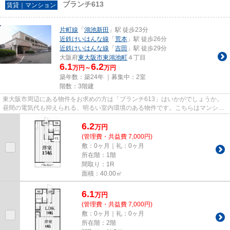
ブランチ613
賃貸｜マンション
片町線
「
鴻池新田
」駅 徒歩23分
近鉄けいはんな線
「
荒本
」駅 徒歩26分
近鉄けいはんな線
「
吉田
」駅 徒歩29分
大阪府
東大阪市
東鴻池町
４丁目
6.1
6.2
万円～
万円
築年数：築24年 ｜募集中：
2室
階数：3階建
東大阪市周辺にある物件をお求めの方は「ブランチ613」はいかがでしょうか。
昼間の電気代も抑えられる、明るい室内環境のある物件です。こちらはマンショ
ンタイプになります。敷地内に...
6.2
万
円
(管理費・共益費 7,000円)
敷：0ヶ月｜礼：0ヶ月
所在階：1階
間取り：1R
面積：40.00㎡
6.1
万
円
(管理費・共益費 7,000円)
敷：0ヶ月｜礼：0ヶ月
所在階：2階