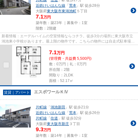
近鉄けいはんな線
「
荒本
」駅 徒歩28分
大阪府
東大阪市
東鴻池町
５丁目
7.1
万円
築年数：築23年 ｜募集中：
1室
階数：2階建
新着情報：エーデルハイムの空室情報ならコチラ。徒歩3分の場所に東大阪市立
鴻池東小学校があります。最上階の物件です。こちらの物件には自走式駐車場が
あります。住都エステートで...
7.1
万
円
(管理費・共益費 5,500円)
敷：0万円｜礼：0万円
所在階：2階
間取り：2LDK
面積：52.17㎡
エスポワールＫⅣ
賃貸｜アパート
片町線
「
鴻池新田
」駅 徒歩21分
近鉄けいはんな線
「
荒本
」駅 徒歩26分
片町線
「
住道
」駅 徒歩32分
大阪府
東大阪市
新庄
３丁目
9.3
万円
築年数：築14年 ｜募集中：
1室