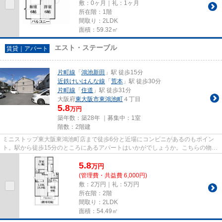
敷：0ヶ月｜礼：1ヶ月
所在階：1階
間取り：2LDK
面積：59.32㎡
エスト・ステーブル
賃貸｜アパート
片町線
「
鴻池新田
」駅 徒歩15分
近鉄けいはんな線
「
荒本
」駅 徒歩30分
片町線
「
住道
」駅 徒歩31分
大阪府
東大阪市
東鴻池町
４丁目
5.8
万円
築年数：築28年 ｜募集中：
1室
階数：2階建
ミニストップ東大阪東鴻池町店まで徒歩6分と近場にコンビニがあるのもポイン
ト。駅から徒歩15分のところにあるアパートはいかがでしょうか。こちらの物件
はアパートです。こちらの物件...
5.8
万
円
(管理費・共益費 6,000円)
敷：2万円｜礼：5万円
所在階：2階
間取り：2LDK
面積：54.49㎡