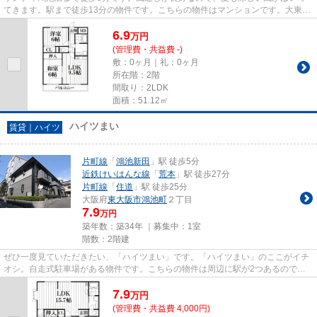
てきます。駅まで徒歩13分の物件です。こちらの物件はマンションです。大東市
エリアと片町線住道駅付近での...
6.9
万
円
(管理費・共益費 -)
敷：0ヶ月｜礼：0ヶ月
所在階：2階
間取り：2LDK
面積：51.12㎡
ハイツまい
賃貸｜ハイツ
片町線
「
鴻池新田
」駅 徒歩5分
近鉄けいはんな線
「
荒本
」駅 徒歩27分
片町線
「
住道
」駅 徒歩25分
大阪府
東大阪市
鴻池町
２丁目
7.9
万円
築年数：築34年 ｜募集中：
1室
階数：2階建
ぜひ一度見ていただきたい、「ハイツまい」です。「ハイツまい」のここがイチ
オシ。自走式駐車場がある物件です。こちらの物件は周辺に駅が2つあるので電
車へのアクセスが便利な物件で...
7.9
万
円
(管理費・共益費 4,000円)