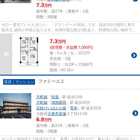
7.3
万円
築年数：築27年 ｜募集中：
1室
階数：6階建
ぜひ一度見ていただきたい、「グランドール鴻池」です。徒歩5分の場所に東大
阪市立 成和小学校があります。利用可能な駅が2駅あり、利便性の高い物件で
す。こちらの物件は、駅へも徒歩...
7.3
万
円
(管理費・共益費 7,000円)
敷：0ヶ月｜礼：10万円
所在階：1階
間取り：3LDK＋1S(納戸)
面積：60.16㎡
ファミーユ２
賃貸｜マンション
片町線
「
住道
」駅 徒歩13分
片町線
「
鴻池新田
」駅 徒歩20分
近鉄けいはんな線
「
荒本
」駅 徒歩35分
大阪府
大東市
灰塚
３丁目11-56
6.9
万円
築年数：築31年 ｜募集中：
1室
階数：3階建
サンディ鴻池店まで徒歩5分です。風通しが良好なので、夏も涼しい風がはいっ