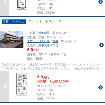
所在階：1階
間取り：1K
面積：25.25㎡
コンフォートステージⅠ
賃貸｜マンション
片町線
「
鴻池新田
」駅 徒歩23分
片町線
「
住道
」駅 徒歩18分
近鉄けいはんな線
「
吉田
」駅 徒歩40分
大阪府
大東市
灰塚
４丁目
6.9
万円
築年数：築33年 ｜募集中：
1室
階数：3階建
日が当たる物件です。最上階の物件です。防犯対策もバッチリなマンションタイ
プの物件です。お客様のご希望の条件をお聞かせ下さい。当社からお客様のお求
めの条件に合った物件をご紹...
6.9
万
円
(管理費・共益費 6,600円)
敷：0ヶ月｜礼：1ヶ月
所在階：3階
間取り：3LDK
面積：55.35㎡