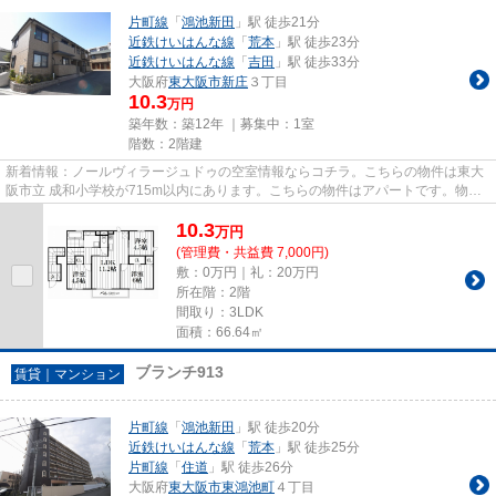
片町線
「
鴻池新田
」駅 徒歩21分
近鉄けいはんな線
「
荒本
」駅 徒歩23分
近鉄けいはんな線
「
吉田
」駅 徒歩33分
大阪府
東大阪市
新庄
３丁目
10.3
万円
築年数：築12年 ｜募集中：
1室
階数：2階建
新着情報：ノールヴィラージュドゥの空室情報ならコチラ。こちらの物件は東大
阪市立 成和小学校が715m以内にあります。こちらの物件はアパートです。物件
情報を数多く取り揃えている当...
10.3
万
円
(管理費・共益費 7,000円)
敷：0万円｜礼：20万円
所在階：2階
間取り：3LDK
面積：66.64㎡
ブランチ913
賃貸｜マンション
片町線
「
鴻池新田
」駅 徒歩20分
近鉄けいはんな線
「
荒本
」駅 徒歩25分
片町線
「
住道
」駅 徒歩26分
大阪府
東大阪市
東鴻池町
４丁目