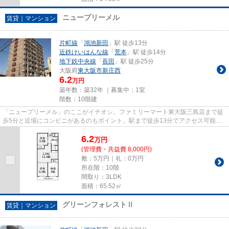
ニュープリーメル
賃貸｜マンション
片町線
「
鴻池新田
」駅 徒歩13分
近鉄けいはんな線
「
荒本
」駅 徒歩14分
地下鉄中央線
「
長田
」駅 徒歩25分
大阪府
東大阪市
新庄西
6.2
万円
築年数：築32年 ｜募集中：
1室
階数：10階建
「ニュープリーメル」のここがイチオシ。ファミリーマート東大阪三島店まで徒
歩5分と近場にコンビニがあるのもポイント。駅まで徒歩13分でアクセス可能な
物件です。利用可能な駅が2駅...
6.2
万
円
(管理費・共益費 8,000円)
敷：5万円｜礼：0万円
所在階：10階
間取り：3LDK
面積：65.52㎡
グリーンフォレストⅡ
賃貸｜マンション