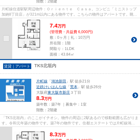
階数：2階建
片町線住道駅駅周辺物件：Ｏｒｉｅｎｔｅ Ｃａｓａ。コンビニ「ミニストップ
加納8丁目店」が321m以内にある物件です。こちらの物件はアパートです。眺望
良好なエリアで魅力的です。物...
7.4
万
円
(管理費・共益費 6,000円)
敷：0ヶ月｜礼：10万円
所在階：1階
間取り：1LDK
面積：43.84㎡
TKS北垣内
賃貸｜アパート
片町線
「
鴻池新田
」駅 徒歩21分
近鉄けいはんな線
「
荒本
」駅 徒歩26分
大阪府
東大阪市
新庄
３丁目
8.3
万円
築年数：築7年 ｜募集中：
1室
階数：2階建
「TKS北垣内」のここがイチオシ。物件の周辺に2駅あるので移動範囲も広がりま
す。令和元年築の物件です。築7年の物件です。住都エステートでは片町線鴻池
新田駅に近く、交通アクセス良...
8.3
万
円