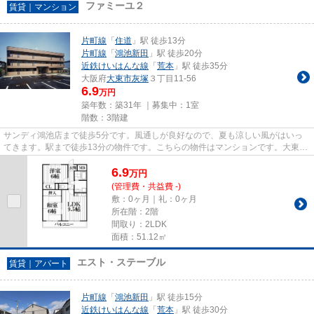
ファミーユ２
賃貸｜マンション
片町線
「
住道
」駅 徒歩13分
片町線
「
鴻池新田
」駅 徒歩20分
近鉄けいはんな線
「
荒本
」駅 徒歩35分
大阪府
大東市
灰塚
３丁目11-56
6.9
万円
築年数：築31年 ｜募集中：
1室
階数：3階建
サンディ鴻池店まで徒歩5分です。風通しが良好なので、夏も涼しい風がはいっ
てきます。駅まで徒歩13分の物件です。こちらの物件はマンションです。大東市
エリアと片町線住道駅付近での...
6.9
万
円
(管理費・共益費 -)
敷：0ヶ月｜礼：0ヶ月
所在階：2階
間取り：2LDK
面積：51.12㎡
エスト・ステーブル
賃貸｜アパート
片町線
「
鴻池新田
」駅 徒歩15分
近鉄けいはんな線
「
荒本
」駅 徒歩30分