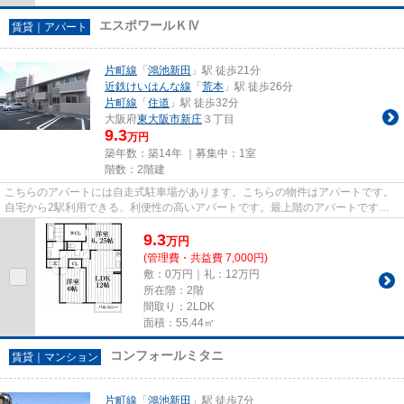
エスポワールＫⅣ
賃貸｜アパート
片町線
「
鴻池新田
」駅 徒歩21分
近鉄けいはんな線
「
荒本
」駅 徒歩26分
片町線
「
住道
」駅 徒歩32分
大阪府
東大阪市
新庄
３丁目
9.3
万円
築年数：築14年 ｜募集中：
1室
階数：2階建
こちらのアパートには自走式駐車場があります。こちらの物件はアパートです。
自宅から2駅利用できる、利便性の高いアパートです。最上階のアパートです。
片町線鴻池新田駅から歩いてす...
9.3
万
円
(管理費・共益費 7,000円)
敷：0万円｜礼：12万円
所在階：2階
間取り：2LDK
面積：55.44㎡
コンフォールミタニ
賃貸｜マンション
片町線
「
鴻池新田
」駅 徒歩7分