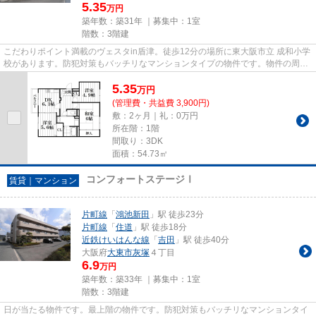
5.35
万円
築年数：築31年 ｜募集中：
1室
階数：3階建
こだわりポイント満載のヴェスタin盾津。徒歩12分の場所に東大阪市立 成和小学
校があります。防犯対策もバッチリなマンションタイプの物件です。物件の周辺
に2駅あるので移動範囲も広...
5.35
万
円
(管理費・共益費 3,900円)
敷：2ヶ月｜礼：0万円
所在階：1階
間取り：3DK
面積：54.73㎡
コンフォートステージⅠ
賃貸｜マンション
片町線
「
鴻池新田
」駅 徒歩23分
片町線
「
住道
」駅 徒歩18分
近鉄けいはんな線
「
吉田
」駅 徒歩40分
大阪府
大東市
灰塚
４丁目
6.9
万円
築年数：築33年 ｜募集中：
1室
階数：3階建
日が当たる物件です。最上階の物件です。防犯対策もバッチリなマンションタイ