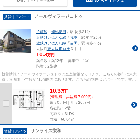
ノールヴィラージュドゥ
賃貸｜アパート
片町線
「
鴻池新田
」駅 徒歩21分
近鉄けいはんな線
「
荒本
」駅 徒歩23分
近鉄けいはんな線
「
吉田
」駅 徒歩33分
大阪府
東大阪市
新庄
３丁目
10.3
万円
築年数：築12年 ｜募集中：
1室
階数：2階建
新着情報：ノールヴィラージュドゥの空室情報ならコチラ。こちらの物件は東大
阪市立 成和小学校が715m以内にあります。こちらの物件はアパートです。物件
情報を数多く取り揃えている当...
10.3
万
円
(管理費・共益費 7,000円)
敷：0万円｜礼：20万円
所在階：2階
間取り：3LDK
面積：66.64㎡
サンライズ栄和
賃貸｜ハイツ