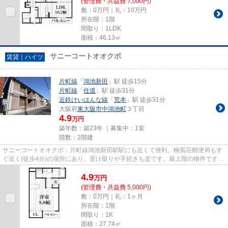
(管理費・共益費 7,000円)
敷：0万円｜礼：10万円
所在階：1階
間取り：1LDK
面積：46.13㎡
サニーコートオオクボ
賃貸｜ハイツ
片町線
「
鴻池新田
」駅 徒歩15分
片町線
「
住道
」駅 徒歩31分
近鉄けいはんな線
「
荒本
」駅 徒歩31分
大阪府
東大阪市
中鴻池町
３丁目
4.9
万円
築年数：築23年 ｜募集中：
1室
階数：2階建
サニーコートオオクボ：片町線鴻池新田駅駅にも近くて便利。楠風荘郵便局もす
ぐ近く(徒歩4分)の場所にあり、受け取りや手続きも楽です。最上階の物件です。
最寄りの駅まで徒歩15分の物...
4.9
万
円
(管理費・共益費 5,000円)
敷：0万円｜礼：1ヶ月
所在階：1階
間取り：1K
面積：27.74㎡