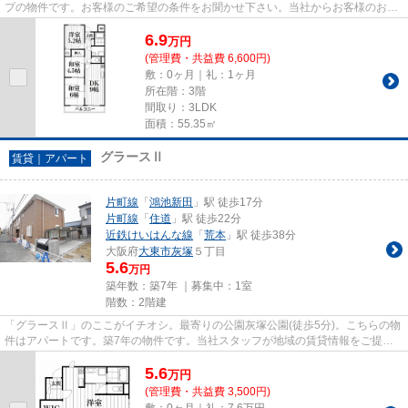
プの物件です。お客様のご希望の条件をお聞かせ下さい。当社からお客様のお求
めの条件に合った物件をご紹...
6.9
万
円
(管理費・共益費 6,600円)
敷：0ヶ月｜礼：1ヶ月
所在階：3階
間取り：3LDK
面積：55.35㎡
グラースⅡ
賃貸｜アパート
片町線
「
鴻池新田
」駅 徒歩17分
片町線
「
住道
」駅 徒歩22分
近鉄けいはんな線
「
荒本
」駅 徒歩38分
大阪府
大東市
灰塚
５丁目
5.6
万円
築年数：築7年 ｜募集中：
1室
階数：2階建
「グラースⅡ」のここがイチオシ。最寄りの公園灰塚公園(徒歩5分)。こちらの物
件はアパートです。築7年の物件です。当社スタッフが地域の賃貸情報をご提供
いたします。お客様のこだわり...
5.6
万
円
(管理費・共益費 3,500円)
敷：0ヶ月｜礼：7.6万円