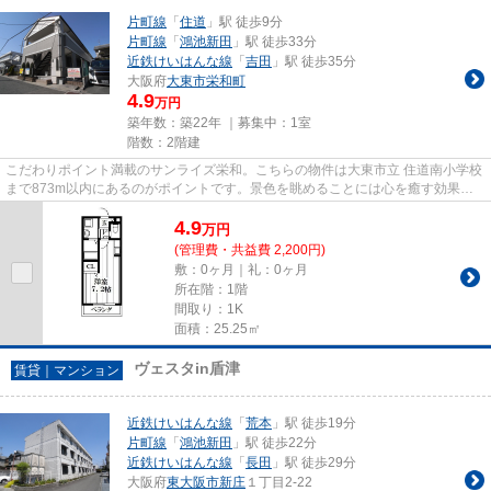
片町線
「
住道
」駅 徒歩9分
片町線
「
鴻池新田
」駅 徒歩33分
近鉄けいはんな線
「
吉田
」駅 徒歩35分
大阪府
大東市
栄和町
4.9
万円
築年数：築22年 ｜募集中：
1室
階数：2階建
こだわりポイント満載のサンライズ栄和。こちらの物件は大東市立 住道南小学校
まで873m以内にあるのがポイントです。景色を眺めることには心を癒す効果が
あり、視力低下の恐れも少なく...
4.9
万
円
(管理費・共益費 2,200円)
敷：0ヶ月｜礼：0ヶ月
所在階：1階
間取り：1K
面積：25.25㎡
ヴェスタin盾津
賃貸｜マンション
近鉄けいはんな線
「
荒本
」駅 徒歩19分
片町線
「
鴻池新田
」駅 徒歩22分
近鉄けいはんな線
「
長田
」駅 徒歩29分
大阪府
東大阪市
新庄
１丁目2-22