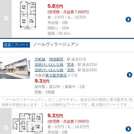
地する物件です。できるだけ早...
5.8
万
円
(管理費・共益費 7,000円)
敷：2万円｜礼：10万円
所在階：2階
間取り：2DK
面積：55.10㎡
ノールヴィラージュアン
賃貸｜アパート
片町線
「
鴻池新田
」駅 徒歩21分
近鉄けいはんな線
「
荒本
」駅 徒歩23分
近鉄けいはんな線
「
吉田
」駅 徒歩33分
大阪府
東大阪市
新庄
３丁目
9.3
万円
築年数：築12年 ｜募集中：
1室
階数：2階建
「ノールヴィラージュアン」のここがイチオシ。徒歩11分の場所に東大阪市立 鴻
池東小学校があります。こちらの物件はアパートです。最上階のアパートです。
住都エステートでお客様の希...
9.3
万
円
(管理費・共益費 7,000円)
敷：0万円｜礼：18.6万円
所在階：2階