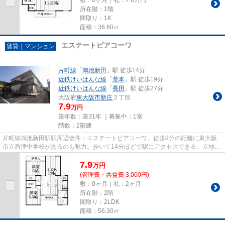
所在階：1階
間取り：1K
面積：36.60㎡
エステートピアコーワ
賃貸｜マンション
片町線
「
鴻池新田
」駅 徒歩14分
近鉄けいはんな線
「
荒本
」駅 徒歩19分
近鉄けいはんな線
「
長田
」駅 徒歩27分
大阪府
東大阪市
新庄
２丁目
7.9
万円
築年数：築31年 ｜募集中：
1室
階数：2階建
片町線鴻池新田駅駅周辺物件：エステートピアコーワ。徒歩9分の距離に東大阪
市立盾津中学校があるのも魅力。歩いて14分ほどで駅にアクセスできる、立地の
良さも魅力の物件です。防犯対...
7.9
万
円
(管理費・共益費 3,000円)
敷：0ヶ月｜礼：2ヶ月
所在階：2階
間取り：2LDK
面積：56.30㎡