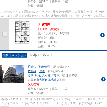
築年数：築31年 ｜募集中：
1室
階数：4階建
こだわりポイント満載のエスペランサ。徒歩9分の場所に大東市立 灰塚小学校が
あります。駅まで徒歩13分と、立地が魅力的な物件です。造りとデザインに関し
て、自信をもって情報を提供...
7.9
万
円
(管理費・共益費 -)
敷：0ヶ月｜礼：10万円
所在階：3階
間取り：3LDK
面積：56.52㎡
吉鴻ハイネスⅢ
賃貸｜マンション
片町線
「
鴻池新田
」駅 徒歩11分
片町線
「
住道
」駅 徒歩27分
近鉄けいはんな線
「
荒本
」駅 徒歩35分
大阪府
東大阪市
鴻池町
２丁目
5.8
万円
築年数：築27年 ｜募集中：
1室
階数：5階建
吉鴻ハイネスⅢ：片町線鴻池新田駅駅にも近くて便利。「吉鴻ハイネスⅢ」のこ
こがイチオシ。こちらの物件にはエレベーターがあります。駅まで徒歩11分に立