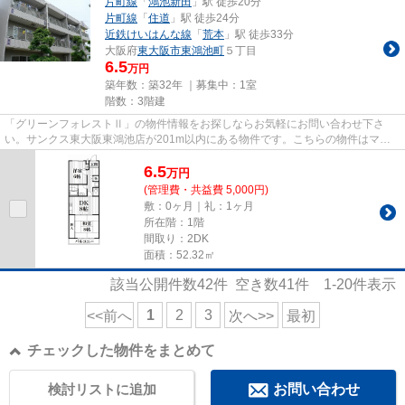
片町線
「
鴻池新田
」駅 徒歩20分
片町線
「
住道
」駅 徒歩24分
近鉄けいはんな線
「
荒本
」駅 徒歩33分
大阪府
東大阪市
東鴻池町
５丁目
6.5
万円
築年数：築32年 ｜募集中：
1室
階数：3階建
「グリーンフォレストⅡ」の物件情報をお探しならお気軽にお問い合わせ下さ
い。サンクス東大阪東鴻池店が201m以内にある物件です。こちらの物件はマン
ションです。こちらのマンションは...
6.5
万
円
(管理費・共益費 5,000円)
敷：0ヶ月｜礼：1ヶ月
所在階：1階
間取り：2DK
面積：52.32㎡
該当公開件数
42
件 空き数
41
件
1-20
件表示
1
2
3
<<前へ
次へ>>
最初
チェックした物件をまとめて
検討リストに追加
お問い合わせ