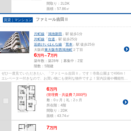
間取り：2LDK
面積：57.86㎡
ファミール吉田Ⅱ
賃貸｜マンション
片町線
「
鴻池新田
」駅 徒歩1分
片町線
「
住道
」駅 徒歩25分
近鉄けいはんな線
「
荒本
」駅 徒歩25分
大阪府
東大阪市
西鴻池町
２丁目
6
7
万円～
万円
築年数：築28年 ｜募集中：
2室
階数：5階建
ぜひ一度見ていただきたい、「ファミール吉田Ⅱ」です！寺島公園まで496m！
エレベーター付きなので、お買い物にも便利な物件ですよ！室内設備や機能性に
こだわったマンション物件です！...
6
万
円
(管理費・共益費 7,000円)
敷：0ヶ月｜礼：2ヶ月
所在階：4階
間取り：2DK
面積：43.74㎡
7
万
円