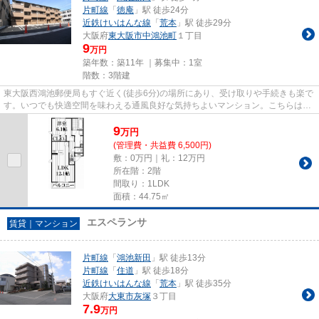
片町線
「
徳庵
」駅 徒歩24分
近鉄けいはんな線
「
荒本
」駅 徒歩29分
大阪府
東大阪市
中鴻池町
１丁目
9
万円
築年数：築11年 ｜募集中：
1室
階数：3階建
東大阪西鴻池郵便局もすぐ近く(徒歩6分)の場所にあり、受け取りや手続きも楽で
す。いつでも快適空間を味わえる通風良好な気持ちよいマンション。こちらはマ
ンションタイプになります。...
9
万
円
(管理費・共益費 6,500円)
敷：0万円｜礼：12万円
所在階：2階
間取り：1LDK
面積：44.75㎡
エスペランサ
賃貸｜マンション
片町線
「
鴻池新田
」駅 徒歩13分
片町線
「
住道
」駅 徒歩18分
近鉄けいはんな線
「
荒本
」駅 徒歩35分
大阪府
大東市
灰塚
３丁目
7.9
万円