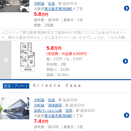
片町線
「
住道
」駅 徒歩31分
大阪府
東大阪市
東鴻池町
４丁目
5.8
万円
築年数：築28年 ｜募集中：
1室
階数：2階建
ミニストップ東大阪東鴻池町店まで徒歩6分と近場にコンビニがあるのもポイン
ト。駅から徒歩15分のところにあるアパートはいかがでしょうか。こちらの物件
はアパートです。こちらの物件...
5.8
万
円
(管理費・共益費 6,000円)
敷：2万円｜礼：5万円
所在階：2階
間取り：2LDK
面積：54.49㎡
Ｏｒｉｅｎｔｅ Ｃａｓａ
賃貸｜アパート
片町線
「
住道
」駅 徒歩23分
片町線
「
鴻池新田
」駅 徒歩22分
近鉄けいはんな線
「
吉田
」駅 徒歩32分
大阪府
東大阪市
東鴻池町
１丁目
7.4
万円
築年数：築10年 ｜募集中：
1室