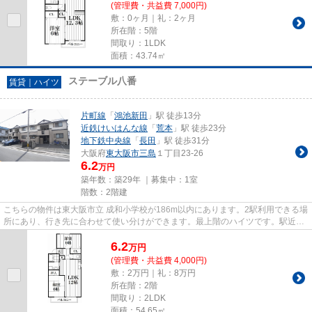
(管理費・共益費 7,000円)
敷：0ヶ月｜礼：2ヶ月
所在階：5階
間取り：1LDK
面積：43.74㎡
ステーブル八番
賃貸｜ハイツ
片町線
「
鴻池新田
」駅 徒歩13分
近鉄けいはんな線
「
荒本
」駅 徒歩23分
地下鉄中央線
「
長田
」駅 徒歩31分
大阪府
東大阪市
三島
１丁目23-26
6.2
万円
築年数：築29年 ｜募集中：
1室
階数：2階建
こちらの物件は東大阪市立 成和小学校が186m以内にあります。2駅利用できる場
所にあり、行き先に合わせて使い分けができます。最上階のハイツです。駅近く
に立地する物件で、徒歩13分...
6.2
万
円
(管理費・共益費 4,000円)
敷：2万円｜礼：8万円
所在階：2階
間取り：2LDK
面積：54.65㎡