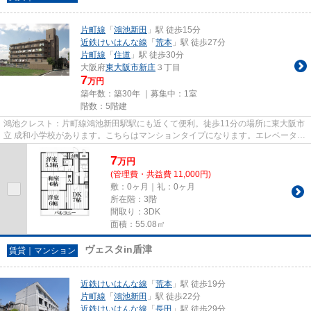
片町線
「
鴻池新田
」駅 徒歩15分
近鉄けいはんな線
「
荒本
」駅 徒歩27分
片町線
「
住道
」駅 徒歩30分
大阪府
東大阪市
新庄
３丁目
7
万円
築年数：築30年 ｜募集中：
1室
階数：5階建
鴻池クレスト：片町線鴻池新田駅駅にも近くて便利。徒歩11分の場所に東大阪市
立 成和小学校があります。こちらはマンションタイプになります。エレベーター
付きの物件です。当社スタッ...
7
万
円
(管理費・共益費 11,000円)
敷：0ヶ月｜礼：0ヶ月
所在階：3階
間取り：3DK
面積：55.08㎡
ヴェスタin盾津
賃貸｜マンション
近鉄けいはんな線
「
荒本
」駅 徒歩19分
片町線
「
鴻池新田
」駅 徒歩22分
近鉄けいはんな線
「
長田
」駅 徒歩29分