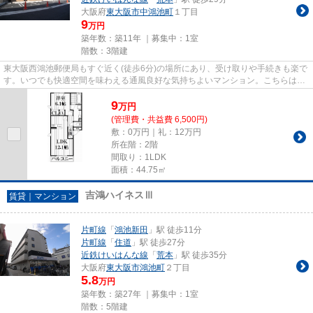
大阪府
東大阪市
中鴻池町
１丁目
9
万円
築年数：築11年 ｜募集中：
1室
階数：3階建
東大阪西鴻池郵便局もすぐ近く(徒歩6分)の場所にあり、受け取りや手続きも楽で
す。いつでも快適空間を味わえる通風良好な気持ちよいマンション。こちらはマ
ンションタイプになります。...
9
万
円
(管理費・共益費 6,500円)
敷：0万円｜礼：12万円
所在階：2階
間取り：1LDK
面積：44.75㎡
吉鴻ハイネスⅢ
賃貸｜マンション
片町線
「
鴻池新田
」駅 徒歩11分
片町線
「
住道
」駅 徒歩27分
近鉄けいはんな線
「
荒本
」駅 徒歩35分
大阪府
東大阪市
鴻池町
２丁目
5.8
万円
築年数：築27年 ｜募集中：
1室
階数：5階建