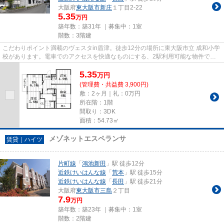
大阪府
東大阪市
新庄
１丁目2-22
5.35
万円
築年数：築31年 ｜募集中：
1室
階数：3階建
こだわりポイント満載のヴェスタin盾津。徒歩12分の場所に東大阪市立 成和小学
校があります。電車でのアクセスを快適なものにする、2駅利用可能な物件で
す。こちらの物件はマンション...
5.35
万
円
(管理費・共益費 3,900円)
敷：2ヶ月｜礼：0万円
所在階：1階
間取り：3DK
面積：54.73㎡
メゾネットエスペランサ
賃貸｜ハイツ
片町線
「
鴻池新田
」駅 徒歩12分
近鉄けいはんな線
「
荒本
」駅 徒歩15分
近鉄けいはんな線
「
長田
」駅 徒歩21分
大阪府
東大阪市
三島
２丁目
7.9
万円
築年数：築23年 ｜募集中：
1室
階数：2階建