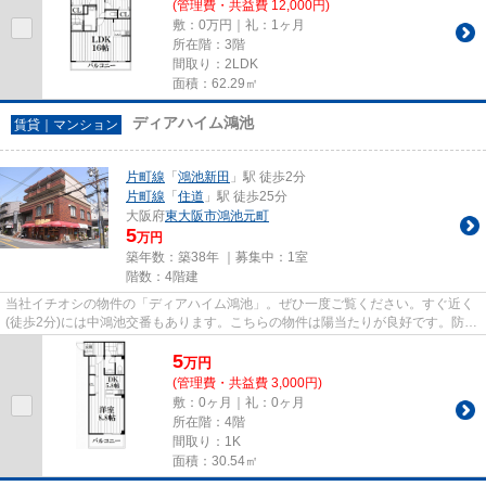
(管理費・共益費 12,000円)
敷：0万円｜礼：1ヶ月
所在階：3階
間取り：2LDK
面積：62.29㎡
ディアハイム鴻池
賃貸｜マンション
片町線
「
鴻池新田
」駅 徒歩2分
片町線
「
住道
」駅 徒歩25分
大阪府
東大阪市
鴻池元町
5
万円
築年数：築38年 ｜募集中：
1室
階数：4階建
当社イチオシの物件の「ディアハイム鴻池」。ぜひ一度ご覧ください。すぐ近く
(徒歩2分)には中鴻池交番もあります。こちらの物件は陽当たりが良好です。防犯
対策もバッチリなマンション...
5
万
円
(管理費・共益費 3,000円)
敷：0ヶ月｜礼：0ヶ月
所在階：4階
間取り：1K
面積：30.54㎡