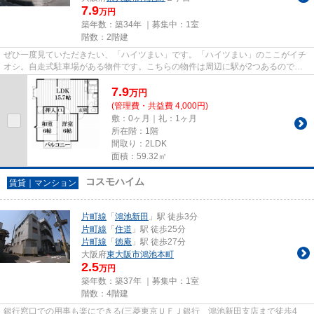
7.9
万円
築年数：築34年 ｜募集中：
1室
階数：2階建
ぜひ一度見ていただきたい、「ハイツまい」です。「ハイツまい」のここがイチ
オシ。自走式駐車場がある物件です。こちらの物件は周辺に駅が2つあるので電
車へのアクセスが便利な物件で...
7.9
万
円
(管理費・共益費 4,000円)
敷：0ヶ月｜礼：1ヶ月
所在階：1階
間取り：2LDK
面積：59.32㎡
コスモハイム
賃貸｜マンション
片町線
「
鴻池新田
」駅 徒歩3分
片町線
「
住道
」駅 徒歩25分
片町線
「
徳庵
」駅 徒歩27分
大阪府
東大阪市
鴻池本町
2.5
万円
築年数：築37年 ｜募集中：
1室
階数：4階建
銀行窓口での用事も楽にできる(三菱東京ＵＦＪ銀行 鴻池新田支店まで徒歩4