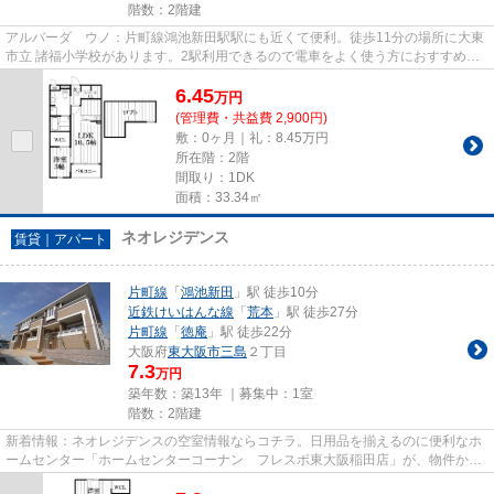
階数：2階建
アルバーダ ウノ：片町線鴻池新田駅駅にも近くて便利。徒歩11分の場所に大東
市立 諸福小学校があります。2駅利用できるので電車をよく使う方におすすめな
物件です。駅徒歩10分に駅が...
6.45
万
円
(管理費・共益費 2,900円)
敷：0ヶ月｜礼：8.45万円
所在階：2階
間取り：1DK
面積：33.34㎡
ネオレジデンス
賃貸｜アパート
片町線
「
鴻池新田
」駅 徒歩10分
近鉄けいはんな線
「
荒本
」駅 徒歩27分
片町線
「
徳庵
」駅 徒歩22分
大阪府
東大阪市
三島
２丁目
7.3
万円
築年数：築13年 ｜募集中：
1室
階数：2階建
新着情報：ネオレジデンスの空室情報ならコチラ。日用品を揃えるのに便利なホ
ームセンター「ホームセンターコーナン フレスポ東大阪稲田店」が、物件から
209mのところにあります。こ...