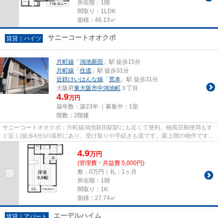
所在階：1階
間取り：1LDK
面積：46.13㎡
サニーコートオオクボ
賃貸｜ハイツ
片町線
「
鴻池新田
」駅 徒歩15分
片町線
「
住道
」駅 徒歩31分
近鉄けいはんな線
「
荒本
」駅 徒歩31分
大阪府
東大阪市
中鴻池町
３丁目
4.9
万円
築年数：築23年 ｜募集中：
1室
階数：2階建
サニーコートオオクボ：片町線鴻池新田駅駅にも近くて便利。楠風荘郵便局もす
ぐ近く(徒歩4分)の場所にあり、受け取りや手続きも楽です。最上階の物件です。
最寄りの駅まで徒歩15分の物...
4.9
万
円
(管理費・共益費 5,000円)
敷：0万円｜礼：1ヶ月
所在階：1階
間取り：1K
面積：27.74㎡
エーデルハイム
賃貸｜アパート