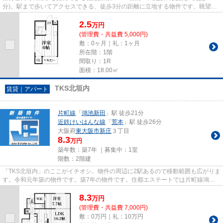
分)。駅まで歩いてアクセスできる、徒歩3分の距離に立地する物件です。眺望良
好なエリアの物件で魅力的です...
2.5
万
円
(管理費・共益費 5,000円)
敷：0ヶ月｜礼：1ヶ月
所在階：1階
間取り：1R
面積：18.00㎡
TKS北垣内
賃貸｜アパート
片町線
「
鴻池新田
」駅 徒歩21分
近鉄けいはんな線
「
荒本
」駅 徒歩26分
大阪府
東大阪市
新庄
３丁目
8.3
万円
築年数：築7年 ｜募集中：
1室
階数：2階建
「TKS北垣内」のここがイチオシ。物件の周辺に2駅あるので移動範囲も広がりま
す。令和元年築の物件です。築7年の物件です。住都エステートでは片町線鴻池
新田駅に近く、交通アクセス良...
8.3
万
円
(管理費・共益費 7,000円)
敷：0万円｜礼：10万円