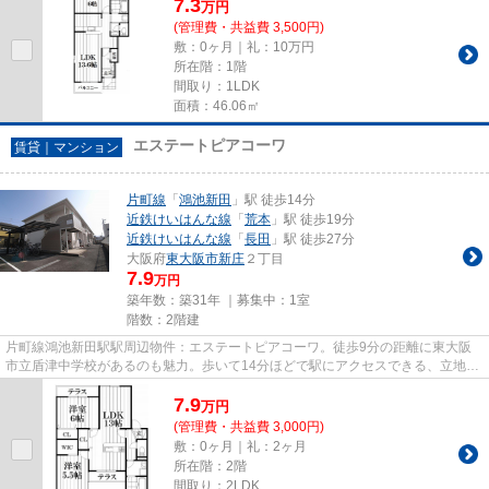
7.3
万
円
(管理費・共益費 3,500円)
敷：0ヶ月｜礼：10万円
所在階：1階
間取り：1LDK
面積：46.06㎡
エステートピアコーワ
賃貸｜マンション
片町線
「
鴻池新田
」駅 徒歩14分
近鉄けいはんな線
「
荒本
」駅 徒歩19分
近鉄けいはんな線
「
長田
」駅 徒歩27分
大阪府
東大阪市
新庄
２丁目
7.9
万円
築年数：築31年 ｜募集中：
1室
階数：2階建
片町線鴻池新田駅駅周辺物件：エステートピアコーワ。徒歩9分の距離に東大阪
市立盾津中学校があるのも魅力。歩いて14分ほどで駅にアクセスできる、立地の
良さも魅力の物件です。防犯対...
7.9
万
円
(管理費・共益費 3,000円)
敷：0ヶ月｜礼：2ヶ月
所在階：2階
間取り：2LDK