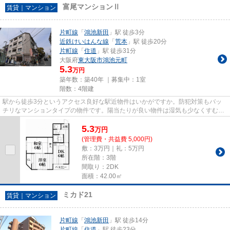
富尾マンションⅡ
賃貸｜マンション
片町線
「
鴻池新田
」駅 徒歩3分
近鉄けいはんな線
「
荒本
」駅 徒歩20分
片町線
「
住道
」駅 徒歩31分
大阪府
東大阪市
鴻池元町
5.3
万円
築年数：築40年 ｜募集中：
1室
階数：4階建
駅から徒歩3分というアクセス良好な駅近物件はいかがですか。防犯対策もバッ
チリなマンションタイプの物件です。陽当たりが良い物件は湿気も少なくすむの
で清潔さを保てます。東大阪市...
5.3
万
円
(管理費・共益費 5,000円)
敷：3万円｜礼：5万円
所在階：3階
間取り：2DK
面積：42.00㎡
ミカド21
賃貸｜マンション
片町線
「
鴻池新田
」駅 徒歩14分
片町線
「
住道
」駅 徒歩23分