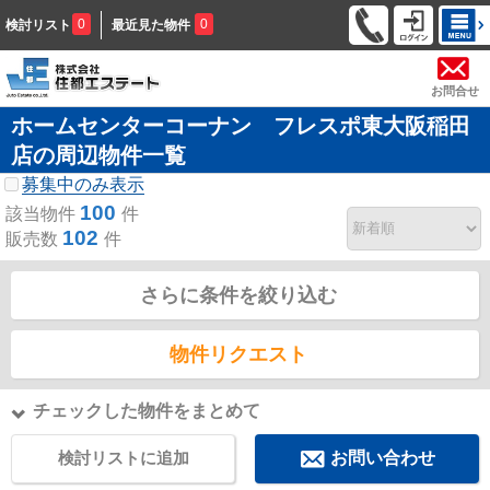
0
0
検討リスト
最近見た物件
お問合せ
ホームセンターコーナン フレスポ東大阪稲田
店の周辺物件一覧
募集中のみ表示
100
該当物件
件
102
販売数
件
さらに条件を絞り込む
物件リクエスト
チェックした物件をまとめて
検討リストに追加
お問い合わせ