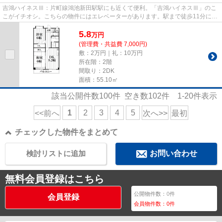
吉鴻ハイネスⅢ：片町線鴻池新田駅駅にも近くて便利。「吉鴻ハイネスⅢ」のこ
こがイチオシ。こちらの物件にはエレベーターがあります。駅まで徒歩11分に立
地する物件です。できるだけ早...
5.8
万
円
(管理費・共益費 7,000円)
敷：2万円｜礼：10万円
所在階：2階
間取り：2DK
面積：55.10㎡
該当公開件数
100
件 空き数
102
件
1-20
件表示
1
2
3
4
5
<<前へ
次へ>>
最初
チェックした物件をまとめて
検討リストに追加
お問い合わせ
無料会員登録はこちら
公開物件数：
0
件
会員登録
会員物件数：
0
件