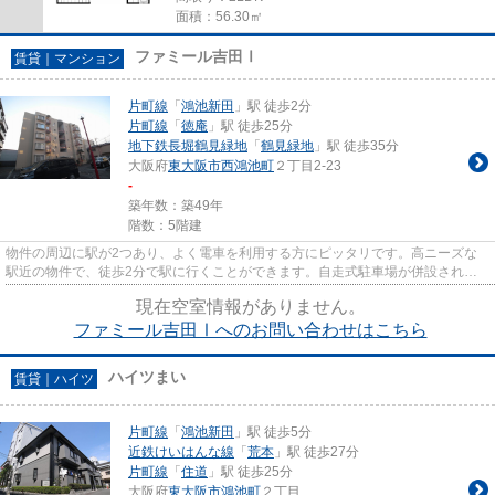
面積：56.30㎡
ファミール吉田Ⅰ
賃貸｜マンション
片町線
「
鴻池新田
」駅 徒歩2分
片町線
「
徳庵
」駅 徒歩25分
地下鉄長堀鶴見緑地
「
鶴見緑地
」駅 徒歩35分
大阪府
東大阪市
西鴻池町
２丁目2-23
-
築年数：築49年
階数：5階建
物件の周辺に駅が2つあり、よく電車を利用する方にピッタリです。高ニーズな
駅近の物件で、徒歩2分で駅に行くことができます。自走式駐車場が併設された
物件です。駅まで平坦で、自転...
現在空室情報がありません。
ファミール吉田Ⅰへのお問い合わせはこちら
ハイツまい
賃貸｜ハイツ
片町線
「
鴻池新田
」駅 徒歩5分
近鉄けいはんな線
「
荒本
」駅 徒歩27分
片町線
「
住道
」駅 徒歩25分
大阪府
東大阪市
鴻池町
２丁目