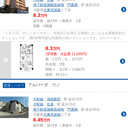
地下鉄長堀鶴見緑地
「
門真南
」駅 徒歩32分
大阪府
大東市
諸福
１丁目
8.3
万円
築年数：築24年 ｜募集中：
1室
階数：6階建
「ミカド21」のここがイチオシ。空気の入れ替えも簡単におこなえる通風良好の
マンションです。2駅利用可能な利便性の高いマンションです。エレベーターが
ある物件です。住都エステート...
8.3
万
円
(管理費・共益費 11,000円)
敷：2万円｜礼：10万円
所在階：2階
間取り：3LDK＋1S(納戸)
面積：66.62㎡
アルバーダ ウノ
賃貸｜ハイツ
片町線
「
鴻池新田
」駅 徒歩10分
片町線
「
住道
」駅 徒歩25分
地下鉄長堀鶴見緑地
「
門真南
」駅 徒歩36分
大阪府
大東市
諸福
２丁目
6.45
万円
築年数：築15年 ｜募集中：
1室