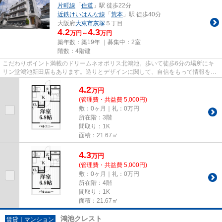
片町線
「
住道
」駅 徒歩22分
近鉄けいはんな線
「
荒本
」駅 徒歩40分
大阪府
大東市
灰塚
５丁目
4.2
4.3
万円～
万円
築年数：築19年 ｜募集中：
2室
階数：4階建
こだわりポイント満載のドリームネオポリス北鴻池。歩いて徒歩6分の場所にキ
リン堂鴻池新田店もあります。造りとデザインに関して、自信をもって情報を提
供できるマンションです。2駅...
4.2
万
円
(管理費・共益費 5,000円)
敷：0ヶ月｜礼：0万円
所在階：3階
間取り：1K
面積：21.67㎡
4.3
万
円
(管理費・共益費 5,000円)
敷：0ヶ月｜礼：0万円
所在階：4階
間取り：1K
面積：21.67㎡
鴻池クレスト
賃貸｜マンション