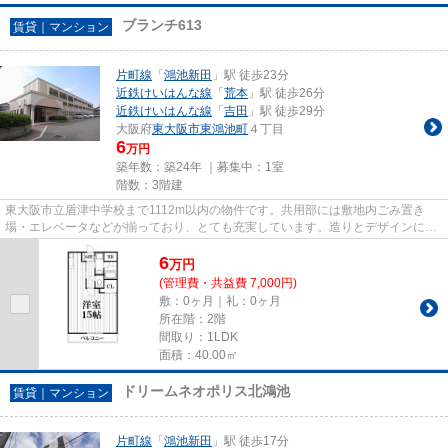
ブランチ613
賃貸｜マンション
片町線
「
鴻池新田
」駅 徒歩23分
近鉄けいはんな線
「
荒本
」駅 徒歩26分
近鉄けいはんな線
「
吉田
」駅 徒歩29分
大阪府
東大阪市
東鴻池町
４丁目
6
万円
築年数：築24年 ｜募集中：
1室
階数：3階建
東大阪市立盾津中学校まで1112m以内の物件です。共用部には敷地内ごみ置き
場・エレベータなどが揃っており、とても充実しています。造りとデザインに関
して、自信をもって情報を提供で...
6
万
円
(管理費・共益費 7,000円)
敷：0ヶ月｜礼：0ヶ月
所在階：2階
間取り：1LDK
面積：40.00㎡
ドリームネオポリス北鴻池
賃貸｜マンション
片町線
「
鴻池新田
」駅 徒歩17分