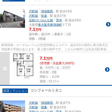
片町線
「
鴻池新田
」駅 徒歩19分
片町線
「
住道
」駅 徒歩27分
近鉄けいはんな線
「
荒本
」駅 徒歩28分
大阪府
東大阪市
東鴻池町
５丁目
7.1
万円
築年数：築23年 ｜募集中：
1室
階数：2階建
新着情報：エーデルハイムの空室情報ならコチラ。徒歩3分の場所に東大阪市立
鴻池東小学校があります。最上階の物件です。こちらの物件には自走式駐車場が
あります。住都エステートで...
7.1
万
円
(管理費・共益費 5,500円)
敷：0万円｜礼：0万円
所在階：2階
間取り：2LDK
面積：52.17㎡
コンフォールミタニ
賃貸｜マンション
片町線
「
鴻池新田
」駅 徒歩7分
片町線
「
徳庵
」駅 徒歩24分
近鉄けいはんな線
「
荒本
」駅 徒歩29分