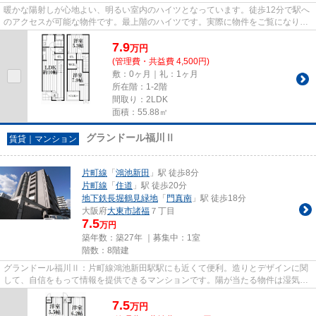
暖かな陽射しが心地よい、明るい室内のハイツとなっています。徒歩12分で駅へ
のアクセスが可能な物件です。最上階のハイツです。実際に物件をご覧になりた
いお客様は、スタッフまでご...
7.9
万
円
(管理費・共益費 4,500円)
敷：0ヶ月｜礼：1ヶ月
所在階：1-2階
間取り：2LDK
面積：55.88㎡
グランドール福川Ⅱ
賃貸｜マンション
片町線
「
鴻池新田
」駅 徒歩8分
片町線
「
住道
」駅 徒歩20分
地下鉄長堀鶴見緑地
「
門真南
」駅 徒歩18分
大阪府
大東市
諸福
７丁目
7.5
万円
築年数：築27年 ｜募集中：
1室
階数：8階建
グランドール福川Ⅱ：片町線鴻池新田駅駅にも近くて便利。造りとデザインに関
して、自信をもって情報を提供できるマンションです。陽が当たる物件は湿気も
少なく健康な毎日を過ごせます...
7.5
万
円