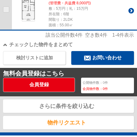
(管理費・共益費 8,000円)
敷：5万円｜礼：15万円
所在階：6階
間取り：2LDK
面積：55.00㎡
該当公開件数
4
件 空き数
4
件
1-4
件表示
チェックした物件をまとめて
検討リストに追加
お問い合わせ
無料会員登録はこちら
公開物件数：
0
件
会員登録
会員物件数：
0
件
さらに条件を絞り込む
物件リクエスト