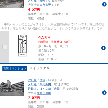
片町線
「
野崎
」駅 徒歩39分
大阪府
大東市
大野
１丁目
4.5
万円
築年数：築27年 ｜募集中：
1室
階数：2階建
「中島ハイツ」のここがイチオシ。大東住道郵便局まで375mです。最上階の物
件です。陽当たりが良い物件は湿気も少なくすむので清潔さを保てます。できる
だけ早めに不動産情報を集めた...
4.5
万
円
(管理費・共益費 3,000円)
敷：0ヶ月｜礼：0万円
所在階：2階
間取り：1K
面積：20.00㎡
メイフェアＮ
賃貸｜マンション
片町線
「
住道
」駅 徒歩8分
片町線
「
鴻池新田
」駅 徒歩28分
近鉄けいはんな線
「
吉田
」駅 徒歩37分
大阪府
大東市
扇町
7.5
万円
築年数：築31年 ｜募集中：
1室
階数：5階建