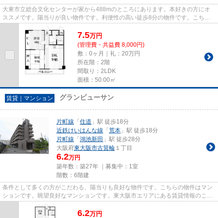
大東市立総合文化センターが家から488mのところにあります。本好きの方にオ
ススメです。陽当りが良い物件です。利便性の高い徒歩8分の物件です。こちら
はマンションタイプになります。...
7.5
万
円
(管理費・共益費 8,000円)
敷：0ヶ月｜礼：20万円
所在階：2階
間取り：2LDK
面積：50.00㎡
グランビューサン
賃貸｜マンション
片町線
「
住道
」駅 徒歩18分
近鉄けいはんな線
「
荒本
」駅 徒歩18分
片町線
「
鴻池新田
」駅 徒歩28分
大阪府
東大阪市
古箕輪
１丁目
6.2
万円
築年数：築27年 ｜募集中：
1室
階数：6階建
条件として多くの方がこだわる、陽当りも良好な物件です。こちらの物件はマン
ションです。眺望良好なマンションです。東大阪市エリアにある賃貸情報のこと
なら、地域に密着した当社へ...
6.2
万
円