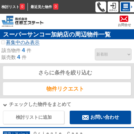
0
0
検討リスト
最近見た物件
お問合せ
スーパーサンコー加納店の周辺物件一覧
募集中のみ表示
4
該当物件
件
4
販売数
件
さらに条件を絞り込む
物件リクエスト
チェックした物件をまとめて
検討リストに追加
お問い合わせ
Ｏｒｉｅｎｔｅ Ｃａｓａ
賃貸｜アパート