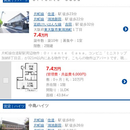
片町線
「
住道
」駅 徒歩23分
片町線
「
鴻池新田
」駅 徒歩22分
近鉄けいはんな線
「
吉田
」駅 徒歩32分
大阪府
東大阪市
東鴻池町
１丁目
7.4
万円
築年数：築10年 ｜募集中：
1室
階数：2階建
片町線住道駅駅周辺物件：Ｏｒｉｅｎｔｅ Ｃａｓａ。コンビニ「ミニストップ
加納8丁目店」が321m以内にある物件です。こちらの物件はアパートです。眺望
良好なエリアで魅力的です。物...
7.4
万
円
(管理費・共益費 6,000円)
敷：0ヶ月｜礼：10万円
所在階：1階
間取り：1LDK
面積：43.84㎡
中島ハイツ
賃貸｜ハイツ
片町線
「
住道
」駅 徒歩8分
片町線
「
鴻池新田
」駅 徒歩26分