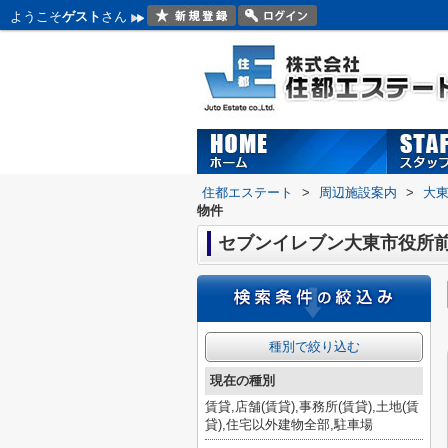
ようこそ
ゲスト
さん
住都エステート
>
周辺施設案内
>
大
物件
セブンイレブン大東市役所
種別で絞り込む
現在の種別
賃貸,店舗(賃貸),事務所(賃貸),土地(賃
貸),住宅以外建物全部,駐車場