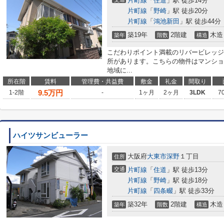
片町線
「
住道
」駅 徒歩14分
片町線
「
野崎
」駅 徒歩20分
片町線
「
鴻池新田
」駅 徒歩44分
築19年
2階建
木造
築年
階数
構造
こだわりポイント満載のリバービレッジ
所があります。こちらの物件はマンショ
地域に...
所在階
賃料
管理費・共益費
敷金
礼金
間取り
9.5
万円
1-2階
-
1ヶ月
2ヶ月
3LDK
7
ハイツサンビューラー
大阪府
大東市
深野
１丁目
住所
交通
片町線
「
住道
」駅 徒歩13分
片町線
「
野崎
」駅 徒歩18分
片町線
「
四条畷
」駅 徒歩33分
築32年
2階建
木造
築年
階数
構造