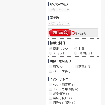
駅からの徒歩
築年数
3
件が該当
情報公開日
指定しない
本日
3日以内
1週間以内
画像・動画あり
画像あり
動画あり
パノラマあり
こだわり条件
ペット飼育可
(-)
ペット専用設備
(-)
楽器相談
(-)
陽当り良好
(-)
閑静な住宅地
(-)