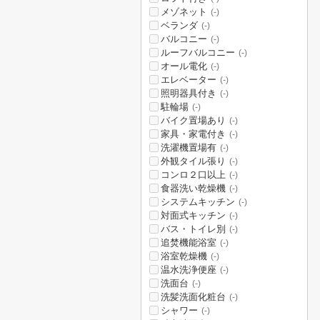
メゾネット
(-)
ベランダ
(-)
バルコニー
(-)
ルーフバルコニー
(-)
オール電化
(-)
エレベーター
(-)
照明器具付き
(-)
駐輪場
(-)
バイク置場あり
(-)
家具・家電付き
(-)
洗濯機置場有
(-)
外観タイル張り
(-)
コンロ２口以上
(-)
食器洗い乾燥機
(-)
システムキッチン
(-)
対面式キッチン
(-)
バス・トイレ別
(-)
追焚機能浴室
(-)
浴室乾燥機
(-)
温水洗浄便座
(-)
洗面台
(-)
洗髪洗面化粧台
(-)
シャワー
(-)