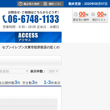
最終更新：2026年08月07日
00
00
件
件
最近見た物件
検討リスト
営業時間：9:30～18:00
定休日：水曜日
セブンイレブン大東市役所前店の近くの
表示件数：
3
3
1-3
当公開件数
件 空き数
件
件表示