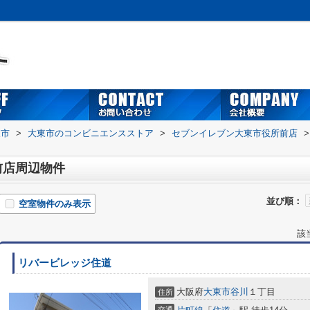
東市
>
大東市のコンビニエンスストア
>
セブンイレブン大東市役所前店
>
前店周辺物件
並び順：
空室物件のみ表示
該
リバービレッジ住道
大阪府
大東市
谷川
１丁目
住所
交通