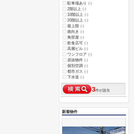
駐車場あり
(-)
2階以上
(-)
10階以上
(-)
20階以上
(-)
最上階
(-)
南向き
(-)
角部屋
(-)
飲食店可
(-)
高層ビル
(-)
ワンフロア
(-)
居抜物件
(-)
個別空調
(-)
都市ガス
(-)
下水道
(-)
3
件が該当
新着物件