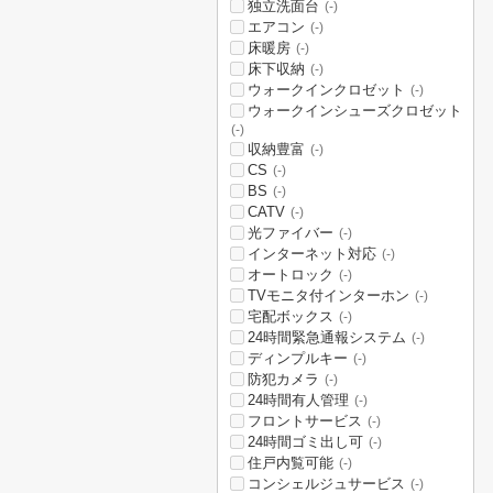
独立洗面台
(-)
エアコン
(-)
床暖房
(-)
床下収納
(-)
ウォークインクロゼット
(-)
ウォークインシューズクロゼット
(-)
収納豊富
(-)
CS
(-)
BS
(-)
CATV
(-)
光ファイバー
(-)
インターネット対応
(-)
オートロック
(-)
TVモニタ付インターホン
(-)
宅配ボックス
(-)
24時間緊急通報システム
(-)
ディンプルキー
(-)
防犯カメラ
(-)
24時間有人管理
(-)
フロントサービス
(-)
24時間ゴミ出し可
(-)
住戸内覧可能
(-)
コンシェルジュサービス
(-)