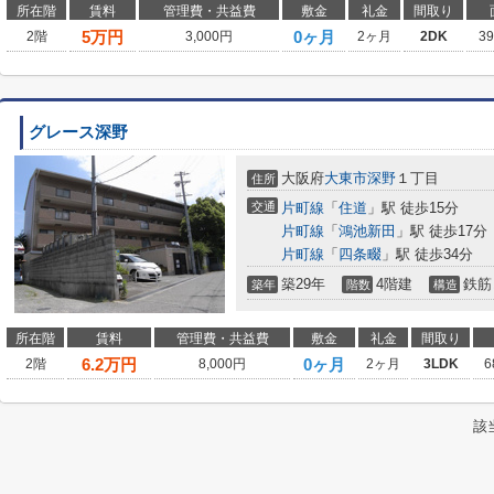
所在階
賃料
管理費・共益費
敷金
礼金
間取り
5
万円
0ヶ月
2階
3,000円
2ヶ月
2DK
3
グレース深野
大阪府
大東市
深野
１丁目
住所
交通
片町線
「
住道
」駅 徒歩15分
片町線
「
鴻池新田
」駅 徒歩17分
片町線
「
四条畷
」駅 徒歩34分
築29年
4階建
鉄筋
築年
階数
構造
所在階
賃料
管理費・共益費
敷金
礼金
間取り
6.2
万円
0ヶ月
2階
8,000円
2ヶ月
3LDK
6
該