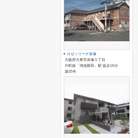
ロゼッリーナ灰塚
大阪府大東市灰塚５丁目
片町線「鴻池新田」駅 徒歩16分
築35年