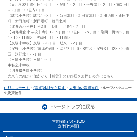
【泉小学校】御供田1～5丁目・泉町1～2丁目・平野屋1～2丁目・南新田1
～2丁目・中垣内7丁目
【諸福小学校】諸福1～8丁目・新田本町・新田東本町・新田西町・新田中
町・新田旭町・新田堺町・新田北町
【北条西小学校】学園町・錦町・北条1～2丁目
【四條畷南小学校】寺川1～5丁目・中垣内1～6丁目・龍間・野崎3丁目
1・10・11街区・野崎4丁目6・11街区
【灰塚小学校】灰塚1～6丁目・朋来1～2丁目
【深野北小学校】南津の辺町・深野2丁目6～8街区・深野3丁目28・29街
区・深野北1～5丁目
【三箇小学校】三箇1～6丁目
◆私立小学校
【四条畷学園小学校】
大東市の細かい住所から【賃貸】のお部屋をお探しの方はこちら！
住都エステート
>
(賃貸)地域から探す
>
大東市の賃貸物件
>
ルーフバルコニー
の賃貸物件
ページトップに戻る
営業時間:9:30～18:00
定休日:水曜日