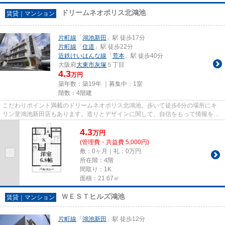
ドリームネオポリス北鴻池
賃貸｜マンション
片町線
「
鴻池新田
」駅 徒歩17分
片町線
「
住道
」駅 徒歩22分
近鉄けいはんな線
「
荒本
」駅 徒歩40分
大阪府
大東市
灰塚
５丁目
4.3
万円
築年数：築19年 ｜募集中：
1室
階数：4階建
こだわりポイント満載のドリームネオポリス北鴻池。歩いて徒歩6分の場所にキ
リン堂鴻池新田店もあります。造りとデザインに関して、自信をもって情報を提
供できるマンションです。2駅...
4.3
万
円
(管理費・共益費 5,000円)
敷：0ヶ月｜礼：0万円
所在階：4階
間取り：1K
面積：21.67㎡
ＷＥＳＴヒルズ鴻池
賃貸｜マンション
片町線
「
鴻池新田
」駅 徒歩12分