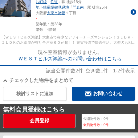
片町線
「
住道
」駅 徒歩18分
地下鉄長堀鶴見緑地
「
門真南
」駅 徒歩25分
大阪府
大東市
諸福
１丁目
-
築年数：築28年
階数：4階建
【ＷＥＳＴヒルズ鴻池】大東市で稀少なデザイーナーズマンション！３ＬＤＫ・
２ＬＤＫのお部屋が有り全戸室６０㎡超！！ 充実設備で快適生活。大型犬も相談
可です。
現在空室情報がありません。
ＷＥＳＴヒルズ鴻池へのお問い合わせはこちら
該当公開件数
2
件 空き数
1
件
1-2
件表示
チェックした物件をまとめて
検討リストに追加
お問い合わせ
無料会員登録はこちら
公開物件数：
0
件
会員登録
会員物件数：
0
件