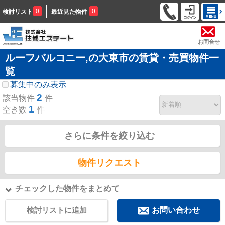
0
0
検討リスト
最近見た物件
お問合せ
ルーフバルコニー,の大東市の賃貸・売買物件一
覧
募集中のみ表示
2
該当物件
件
1
空き数
件
さらに条件を絞り込む
物件リクエスト
チェックした物件をまとめて
検討リストに追加
お問い合わせ