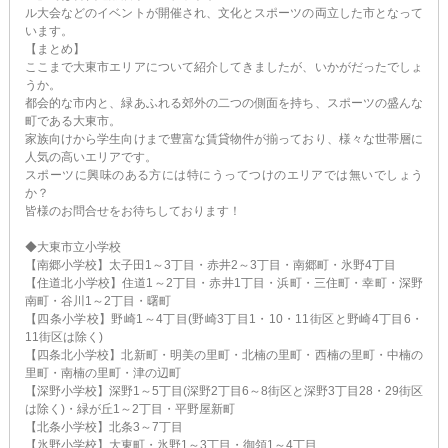
ル大会などのイベントが開催され、文化とスポーツの両立した市となって
います。
【まとめ】
ここまで大東市エリアについて紹介してきましたが、いかがだったでしょ
うか。
都会的な市内と、緑あふれる郊外の二つの側面を持ち、スポーツの盛んな
町である大東市。
家族向けから学生向けまで豊富な賃貸物件が揃っており、様々な世帯層に
人気の高いエリアです。
スポーツに興味のある方には特にうってつけのエリアでは無いでしょう
か？
皆様のお問合せをお待ちしております！
◆大東市立小学校
【南郷小学校】太子田1～3丁目・赤井2～3丁目・南郷町・氷野4丁目
【住道北小学校】住道1～2丁目・赤井1丁目・浜町・三住町・幸町・深野
南町・谷川1～2丁目・曙町
【四条小学校】野崎1～4丁目(野崎3丁目1・10・11街区と野崎4丁目6・
11街区は除く)
【四条北小学校】北新町・明美の里町・北楠の里町・西楠の里町・中楠の
里町・南楠の里町・津の辺町
【深野小学校】深野1～5丁目(深野2丁目6～8街区と深野3丁目28・29街区
は除く)・緑が丘1～2丁目・平野屋新町
【北条小学校】北条3～7丁目
【氷野小学校】大東町・氷野1～3丁目・御領1～4丁目