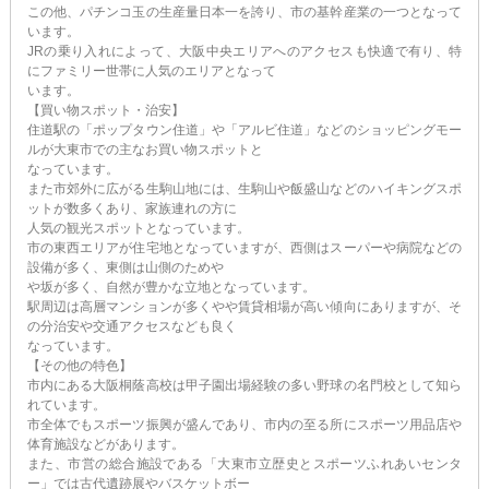
この他、パチンコ玉の生産量日本一を誇り、市の基幹産業の一つとなって
います。
JRの乗り入れによって、大阪中央エリアへのアクセスも快適で有り、特
にファミリー世帯に人気のエリアとなって
います。
【買い物スポット・治安】
住道駅の「ポップタウン住道」や「アルビ住道」などのショッピングモー
ルが大東市での主なお買い物スポットと
なっています。
また市郊外に広がる生駒山地には、生駒山や飯盛山などのハイキングスポ
ットが数多くあり、家族連れの方に
人気の観光スポットとなっています。
市の東西エリアが住宅地となっていますが、西側はスーパーや病院などの
設備が多く、東側は山側のためや
や坂が多く、自然が豊かな立地となっています。
駅周辺は高層マンションが多くやや賃貸相場が高い傾向にありますが、そ
の分治安や交通アクセスなども良く
なっています。
【その他の特色】
市内にある大阪桐蔭高校は甲子園出場経験の多い野球の名門校として知ら
れています。
市全体でもスポーツ振興が盛んであり、市内の至る所にスポーツ用品店や
体育施設などがあります。
また、市営の総合施設である「大東市立歴史とスポーツふれあいセンタ
ー」では古代遺跡展やバスケットボー