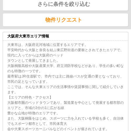
さらに条件を絞り込む
物件リクエスト
大阪府大東市エリア情報
大東市は、大阪府北河地域に位置するエリアです。
平安時代から大阪と奈良を結ぶ東広野街道の要衝とされてきたエリアで、
現代に入ってからは大阪府のベッド
タウンとして発展してきました。
大阪桐蔭高校や大阪産業大学、府立消防学校などがあり、学生の多い町な
のも特徴の一つです。
最寄駅はJR住道駅で、市内では主に路線バスが交通の要となっており、
市民の足となっています。
ここでは、そんな大東エリアの生活事情や賃貸事情に関して紹介していき
ます。
【エリアの特色・アクセス】
大阪都市圏のベッドタウンであり、製造業を中心として発展する都市部の
エリアと、市域の3分の1に広がる緑
豊かな山地が特徴のエリアです。
また、大阪桐蔭をはじめ、スポーツに力を入れている学校も多く、自治体
でもスポーツ都市として、市民体育大
会や大東スポーツカーニバルなどのイベントが催されています。