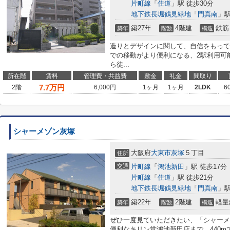
片町線
「
住道
」駅 徒歩30分
地下鉄長堀鶴見緑地
「
門真南
」駅
築27年
4階建
鉄筋
築年
階数
構造
造りとデザインに関して、自信をもって
での移動がより便利になる、2駅利用可
ら徒...
所在階
賃料
管理費・共益費
敷金
礼金
間取り
7.7
万円
2階
6,000円
1ヶ月
1ヶ月
2LDK
6
シャーメゾン灰塚
大阪府
大東市
灰塚
５丁目
住所
交通
片町線
「
鴻池新田
」駅 徒歩17分
片町線
「
住道
」駅 徒歩21分
地下鉄長堀鶴見緑地
「
門真南
」駅
築22年
2階建
軽量
築年
階数
構造
ぜひ一度見ていただきたい、「シャーメ
便利なキリン堂鴻池新田店まで、440