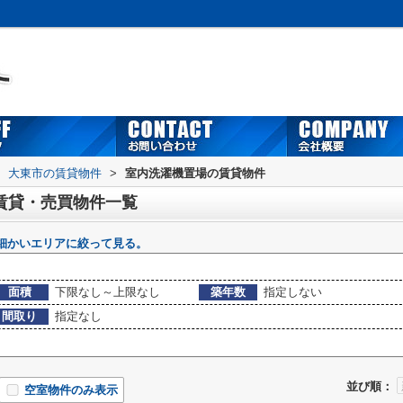
大東市の賃貸物件
>
室内洗濯機置場の賃貸物件
賃貸・売買物件一覧
細かいエリアに絞って見る。
面積
下限なし～上限なし
築年数
指定しない
間取り
指定なし
並び順：
空室物件のみ表示