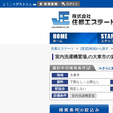
ようこそ
ゲスト
さん
住都エステート
>
(賃貸)地域から探す
>
室内洗濯機置場,の大東市の
≫さらに
地域
大東市
賃料
下限なし～上限なし
駅徒歩
指定しない
設備条件
室内洗濯機置場