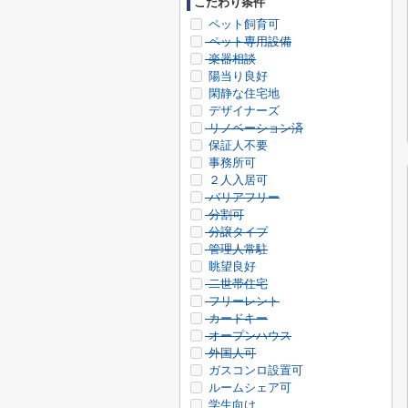
こだわり条件
ペット飼育可
ペット専用設備
楽器相談
陽当り良好
閑静な住宅地
デザイナーズ
リノベーション済
保証人不要
事務所可
２人入居可
バリアフリー
分割可
分譲タイプ
管理人常駐
眺望良好
二世帯住宅
フリーレント
カードキー
オープンハウス
外国人可
ガスコンロ設置可
ルームシェア可
学生向け