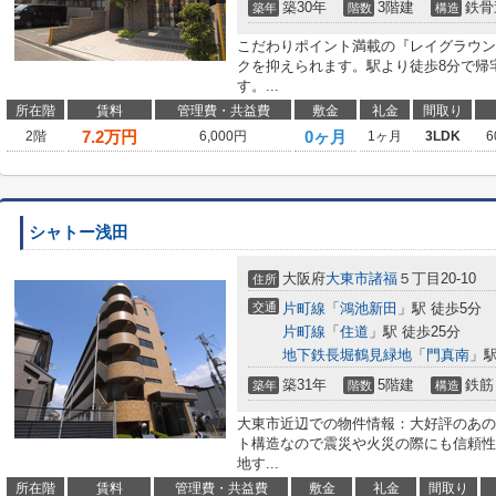
築30年
3階建
鉄骨
築年
階数
構造
こだわりポイント満載の『レイグラウン
クを抑えられます。駅より徒歩8分で帰
す。...
所在階
賃料
管理費・共益費
敷金
礼金
間取り
7.2
万円
0ヶ月
2階
6,000円
1ヶ月
3LDK
6
シャトー浅田
大阪府
大東市
諸福
５丁目20-10
住所
交通
片町線
「
鴻池新田
」駅 徒歩5分
片町線
「
住道
」駅 徒歩25分
地下鉄長堀鶴見緑地
「
門真南
」駅
築31年
5階建
鉄筋
築年
階数
構造
大東市近辺での物件情報：大好評のあの
ト構造なので震災や火災の際にも信頼性
地す...
所在階
賃料
管理費・共益費
敷金
礼金
間取り