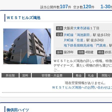
107
120
1-30
該当公開件数
件 空き数
件
ＷＥＳＴヒルズ鴻池
大阪府
大東市
諸福
１丁目
住所
交通
片町線
「
鴻池新田
」駅 徒歩13分
片町線
「
住道
」駅 徒歩24分
地下鉄長堀鶴見緑地
「
門真南
」駅
築28年
4階建
鉄筋
築年
階数
構造
ＷＥＳＴヒルズ鴻池の詳しい情報。特徴
デザイナーズ。重たい荷物の持ち運びに
ご...
所在階
賃料
管理費・共益費
敷金
礼金
間取り
現在空室情報がありません。
ＷＥＳＴヒルズ鴻池へのお問い合わせは
御供田ハイツ