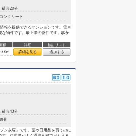
 徒歩20分
コンクリート
情報を提供できるマンションです。電車
能な物件です。最上階の物件です。駅か
面積
詳細
検討リスト
0.88㎡
詳細を見る
追加する
 徒歩43分
鉄骨
ゾン灰塚」です。薬や日用品を買うのに
mです。住環境がよく通風良好で日も入る