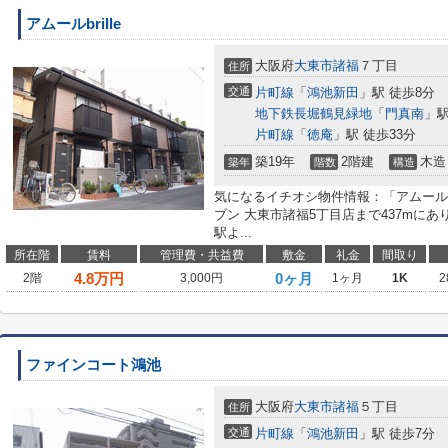
アムールbrille
大阪府
大東市
諸福
７丁目
住所
交通
片町線
「
鴻池新田
」駅 徒歩8分
地下鉄長堀鶴見緑地
「
門真南
」駅
片町線
「
徳庵
」駅 徒歩33分
築19年
2階建
木造
築年
階数
構造
気になるイチオシ物件情報：「アムールbr
ブン 大東市諸福5丁目店まで437mに
駅よ...
所在階
賃料
管理費・共益費
敷金
礼金
間取り
4.8
万円
0ヶ月
2階
3,000円
1ヶ月
1K
2
ファインコート鴻池
大阪府
大東市
諸福
５丁目
住所
交通
片町線
「
鴻池新田
」駅 徒歩7分