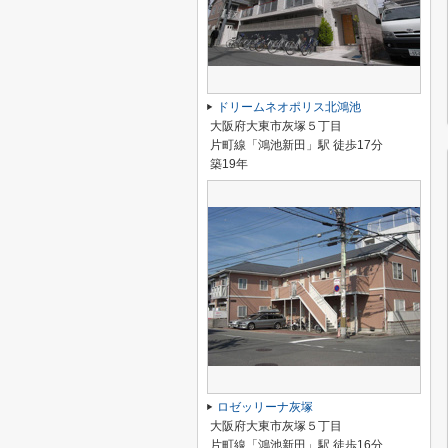
ドリームネオポリス北鴻池
大阪府大東市灰塚５丁目
片町線「鴻池新田」駅 徒歩17分
築19年
ロゼッリーナ灰塚
大阪府大東市灰塚５丁目
片町線「鴻池新田」駅 徒歩16分