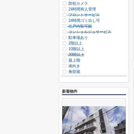
防犯カメラ
24時間有人管理
フロントサービス
24時間ゴミ出し可
住戸内覧可能
コンシェルジュサービス
駐車場あり
2階以上
10階以上
20階以上
最上階
南向き
角部屋
新着物件