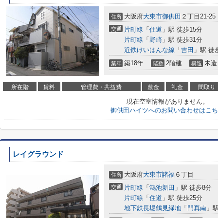
大阪府
大東市
御供田
２丁目21-25
住所
交通
片町線
「
住道
」駅 徒歩15分
片町線
「
野崎
」駅 徒歩31分
近鉄けいはんな線
「
吉田
」駅 徒
築18年
2階建
木造
築年
階数
構造
所在階
賃料
管理費・共益費
敷金
礼金
間取り
現在空室情報がありません。
御供田ハイツへのお問い合わせはこち
レイグラウンド
大阪府
大東市
諸福
６丁目
住所
交通
片町線
「
鴻池新田
」駅 徒歩8分
片町線
「
住道
」駅 徒歩25分
地下鉄長堀鶴見緑地
「
門真南
」駅