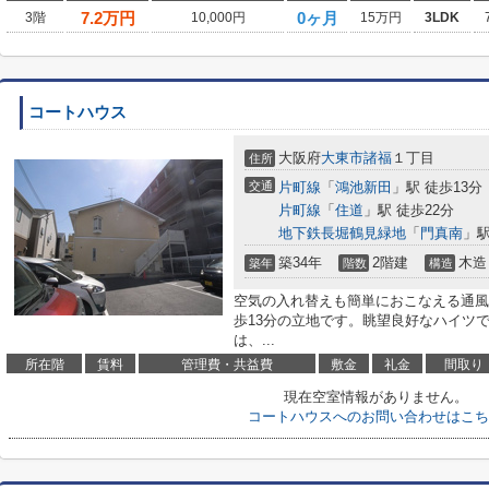
7.2
万円
0ヶ月
3階
10,000円
15万円
3LDK
コートハウス
大阪府
大東市
諸福
１丁目
住所
交通
片町線
「
鴻池新田
」駅 徒歩13分
片町線
「
住道
」駅 徒歩22分
地下鉄長堀鶴見緑地
「
門真南
」駅
築34年
2階建
木造
築年
階数
構造
空気の入れ替えも簡単におこなえる通風
歩13分の立地です。眺望良好なハイツ
は、...
所在階
賃料
管理費・共益費
敷金
礼金
間取り
現在空室情報がありません。
コートハウスへのお問い合わせはこち