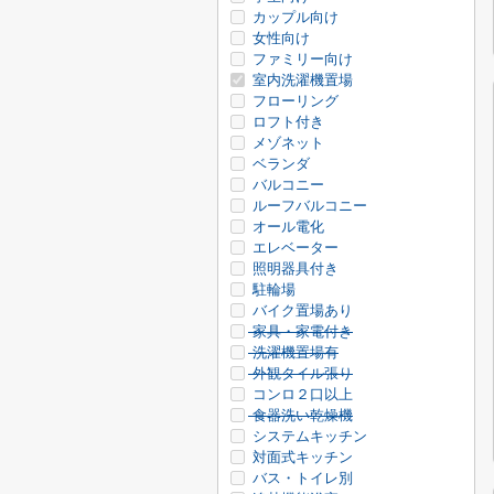
カップル向け
女性向け
ファミリー向け
室内洗濯機置場
フローリング
ロフト付き
メゾネット
ベランダ
バルコニー
ルーフバルコニー
オール電化
エレベーター
照明器具付き
駐輪場
バイク置場あり
家具・家電付き
洗濯機置場有
外観タイル張り
コンロ２口以上
食器洗い乾燥機
システムキッチン
対面式キッチン
バス・トイレ別