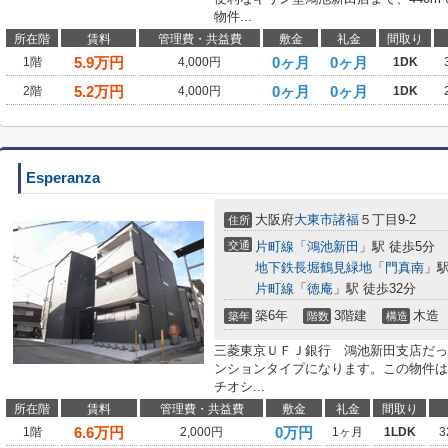
物件...
所在階
賃料
管理費・共益費
敷金
礼金
間取り
5.9
万円
0ヶ月
0ヶ月
1階
4,000円
1DK
5.2
万円
0ヶ月
0ヶ月
2階
4,000円
1DK
Esperanza
大阪府
大東市
諸福
５丁目9-2
住所
交通
片町線
「
鴻池新田
」駅 徒歩5分
地下鉄長堀鶴見緑地
「
門真南
」駅
片町線
「
徳庵
」駅 徒歩32分
築6年
3階建
木造
築年
階数
構造
三菱東京ＵＦＪ銀行 鴻池新田支店だっ
ンションタイプになります。この物件は
チオシ...
所在階
賃料
管理費・共益費
敷金
礼金
間取り
6.6
万円
0万円
1階
2,000円
1ヶ月
1LDK
3