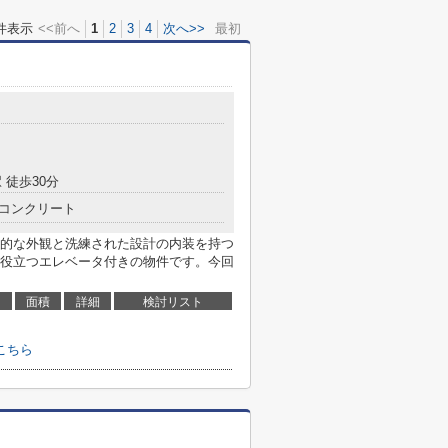
件表示
<<前へ
1
2
3
4
次へ>>
最初
 徒歩30分
コンクリート
的な外観と洗練された設計の内装を持つ
役立つエレベータ付きの物件です。今回
面積
詳細
検討リスト
こちら