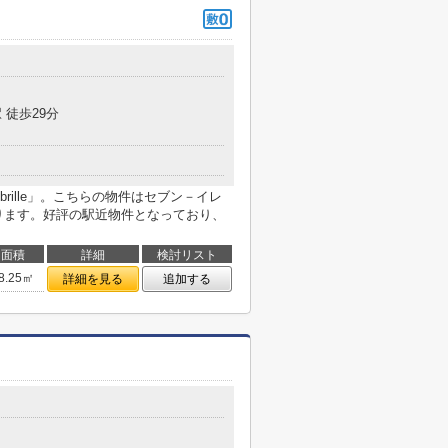
 徒歩29分
ille」。こちらの物件はセブン－イレ
あります。好評の駅近物件となっており、
面積
詳細
検討リスト
8.25㎡
詳細を見る
追加する