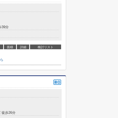
歩39分
面積
詳細
検討リスト
ら
 徒歩26分