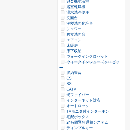
追焚機能浴室
浴室乾燥機
温水洗浄便座
洗面台
洗髪洗面化粧台
シャワー
独立洗面台
エアコン
床暖房
床下収納
ウォークインクロゼット
ウォークインシューズクロゼッ
ト
収納豊富
CS
BS
CATV
光ファイバー
インターネット対応
オートロック
TVモニタ付インターホン
宅配ボックス
24時間緊急通報システム
ディンプルキー