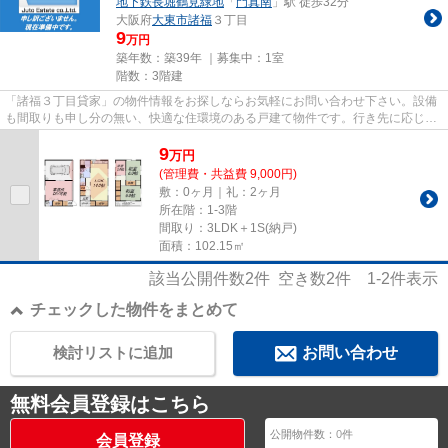
地下鉄長堀鶴見緑地
「
門真南
」駅 徒歩32分
大阪府
大東市
諸福
３丁目
9
万円
築年数：築39年 ｜募集中：
1室
階数：3階建
「諸福３丁目貸家」の物件情報をお探しならお気軽にお問い合わせ下さい。設備
も間取りも申し分の無い、快適な住環境のある戸建て物件です。行き先に応じて
駅を選べる2駅利用可能な一戸...
9
万
円
(管理費・共益費 9,000円)
敷：0ヶ月｜礼：2ヶ月
所在階：1-3階
間取り：3LDK＋1S(納戸)
面積：102.15㎡
該当公開件数
2
件 空き数
2
件
1-2
件表示
チェックした物件をまとめて
検討リストに追加
お問い合わせ
無料会員登録はこちら
公開物件数：
0
件
会員登録