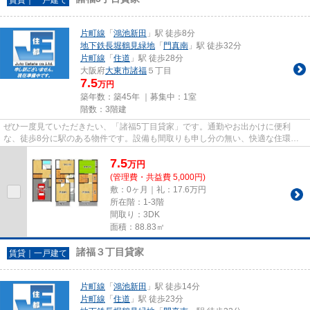
片町線
「
鴻池新田
」駅 徒歩8分
地下鉄長堀鶴見緑地
「
門真南
」駅 徒歩32分
片町線
「
住道
」駅 徒歩28分
大阪府
大東市
諸福
５丁目
7.5
万円
築年数：築45年 ｜募集中：
1室
階数：3階建
ぜひ一度見ていただきたい、「諸福5丁目貸家」です。通勤やお出かけに便利
な、徒歩8分に駅のある物件です。設備も間取りも申し分の無い、快適な住環境
のある戸建て物件です。2駅利用可...
7.5
万
円
(管理費・共益費 5,000円)
敷：0ヶ月｜礼：17.6万円
所在階：1-3階
間取り：3DK
面積：88.83㎡
諸福３丁目貸家
賃貸｜一戸建て
片町線
「
鴻池新田
」駅 徒歩14分
片町線
「
住道
」駅 徒歩23分