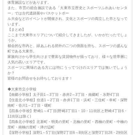
体育施設などがあります。
また、市営の総合施設である「大東市立歴史とスポーツふれあいセンタ
ー」では古代遺跡展やバスケットボー
ル大会などのイベントが開催され、文化とスポーツの両立した市となって
います。
【まとめ】
ここまで大東市エリアについて紹介してきましたが、いかがだったでしょ
うか。
都会的な市内と、緑あふれる郊外の二つの側面を持ち、スポーツの盛んな
町である大東市。
家族向けから学生向けまで豊富な賃貸物件が揃っており、様々な世帯層に
人気の高いエリアです。
スポーツに興味のある方には特にうってつけのエリアでは無いでしょう
か？
皆様のお問合せをお待ちしております！
◆大東市立小学校
【南郷小学校】太子田1～3丁目・赤井2～3丁目・南郷町・氷野4丁目
【住道北小学校】住道1～2丁目・赤井1丁目・浜町・三住町・幸町・深野
南町・谷川1～2丁目・曙町
【四条小学校】野崎1～4丁目(野崎3丁目1・10・11街区と野崎4丁目6・
11街区は除く)
【四条北小学校】北新町・明美の里町・北楠の里町・西楠の里町・中楠の
里町・南楠の里町・津の辺町
【深野小学校】深野1～5丁目(深野2丁目6～8街区と深野3丁目28・29街区