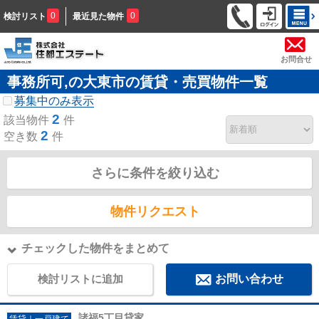
0
0
検討リスト
最近見た物件
お問合せ
事務所可,の大東市の賃貸・売買物件一覧
募集中のみ表示
2
該当物件
件
2
空き数
件
さらに条件を絞り込む
物件リクエスト
チェックした物件をまとめて
検討リストに追加
お問い合わせ
諸福5丁目貸家
賃貸｜一戸建て