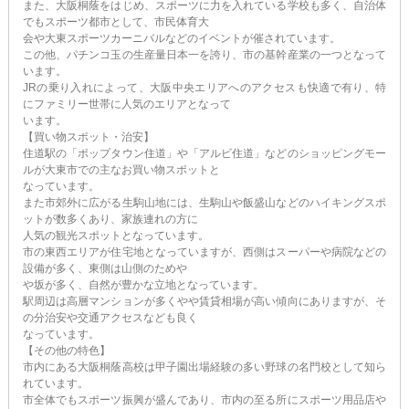
また、大阪桐蔭をはじめ、スポーツに力を入れている学校も多く、自治体
でもスポーツ都市として、市民体育大
会や大東スポーツカーニバルなどのイベントが催されています。
この他、パチンコ玉の生産量日本一を誇り、市の基幹産業の一つとなって
います。
JRの乗り入れによって、大阪中央エリアへのアクセスも快適で有り、特
にファミリー世帯に人気のエリアとなって
います。
【買い物スポット・治安】
住道駅の「ポップタウン住道」や「アルビ住道」などのショッピングモー
ルが大東市での主なお買い物スポットと
なっています。
また市郊外に広がる生駒山地には、生駒山や飯盛山などのハイキングスポ
ットが数多くあり、家族連れの方に
人気の観光スポットとなっています。
市の東西エリアが住宅地となっていますが、西側はスーパーや病院などの
設備が多く、東側は山側のためや
や坂が多く、自然が豊かな立地となっています。
駅周辺は高層マンションが多くやや賃貸相場が高い傾向にありますが、そ
の分治安や交通アクセスなども良く
なっています。
【その他の特色】
市内にある大阪桐蔭高校は甲子園出場経験の多い野球の名門校として知ら
れています。
市全体でもスポーツ振興が盛んであり、市内の至る所にスポーツ用品店や