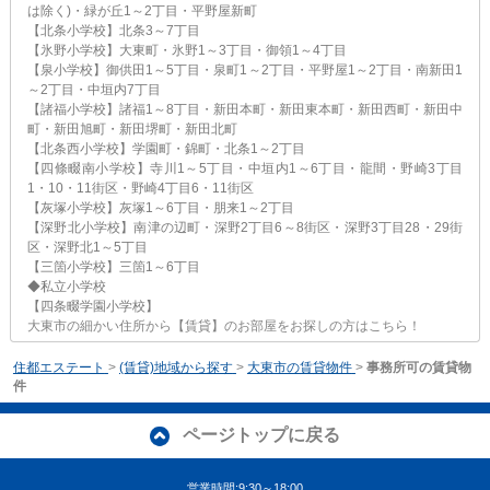
は除く)・緑が丘1～2丁目・平野屋新町
【北条小学校】北条3～7丁目
【氷野小学校】大東町・氷野1～3丁目・御領1～4丁目
【泉小学校】御供田1～5丁目・泉町1～2丁目・平野屋1～2丁目・南新田1
～2丁目・中垣内7丁目
【諸福小学校】諸福1～8丁目・新田本町・新田東本町・新田西町・新田中
町・新田旭町・新田堺町・新田北町
【北条西小学校】学園町・錦町・北条1～2丁目
【四條畷南小学校】寺川1～5丁目・中垣内1～6丁目・龍間・野崎3丁目
1・10・11街区・野崎4丁目6・11街区
【灰塚小学校】灰塚1～6丁目・朋来1～2丁目
【深野北小学校】南津の辺町・深野2丁目6～8街区・深野3丁目28・29街
区・深野北1～5丁目
【三箇小学校】三箇1～6丁目
◆私立小学校
【四条畷学園小学校】
大東市の細かい住所から【賃貸】のお部屋をお探しの方はこちら！
住都エステート
>
(賃貸)地域から探す
>
大東市の賃貸物件
>
事務所可の賃貸物
件
ページトップに戻る
営業時間:9:30～18:00