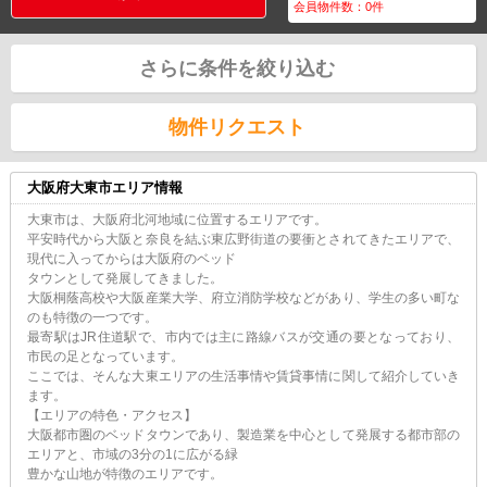
会員物件数：
0
件
さらに条件を絞り込む
物件リクエスト
大阪府大東市エリア情報
大東市は、大阪府北河地域に位置するエリアです。
平安時代から大阪と奈良を結ぶ東広野街道の要衝とされてきたエリアで、
現代に入ってからは大阪府のベッド
タウンとして発展してきました。
大阪桐蔭高校や大阪産業大学、府立消防学校などがあり、学生の多い町な
のも特徴の一つです。
最寄駅はJR住道駅で、市内では主に路線バスが交通の要となっており、
市民の足となっています。
ここでは、そんな大東エリアの生活事情や賃貸事情に関して紹介していき
ます。
【エリアの特色・アクセス】
大阪都市圏のベッドタウンであり、製造業を中心として発展する都市部の
エリアと、市域の3分の1に広がる緑
豊かな山地が特徴のエリアです。