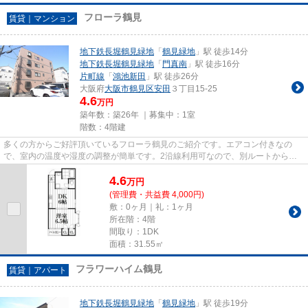
フローラ鶴見
賃貸｜マンション
地下鉄長堀鶴見緑地
「
鶴見緑地
」駅 徒歩14分
地下鉄長堀鶴見緑地
「
門真南
」駅 徒歩16分
片町線
「
鴻池新田
」駅 徒歩26分
大阪府
大阪市鶴見区
安田
３丁目15-25
4.6
万円
築年数：築26年 ｜募集中：
1室
階数：4階建
多くの方からご好評頂いているフローラ鶴見のご紹介です。エアコン付きなの
で、室内の温度や湿度の調整が簡単です。2沿線利用可なので、別ルートからで
も帰宅できます。防犯対策の行き...
4.6
万
円
(管理費・共益費 4,000円)
敷：0ヶ月｜礼：1ヶ月
所在階：4階
間取り：1DK
面積：31.55㎡
フラワーハイム鶴見
賃貸｜アパート
地下鉄長堀鶴見緑地
「
鶴見緑地
」駅 徒歩19分