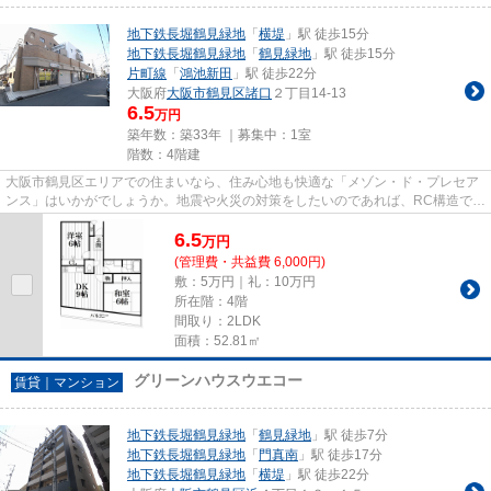
地下鉄長堀鶴見緑地
「
横堤
」駅 徒歩15分
地下鉄長堀鶴見緑地
「
鶴見緑地
」駅 徒歩15分
片町線
「
鴻池新田
」駅 徒歩22分
大阪府
大阪市鶴見区
諸口
２丁目14-13
6.5
万円
築年数：築33年 ｜募集中：
1室
階数：4階建
大阪市鶴見区エリアでの住まいなら、住み心地も快適な「メゾン・ド・プレセア
ンス」はいかがでしょうか。地震や火災の対策をしたいのであれば、RC構造で安
心生活を送りましょう。駅ま...
6.5
万
円
(管理費・共益費 6,000円)
敷：5万円｜礼：10万円
所在階：4階
間取り：2LDK
面積：52.81㎡
グリーンハウスウエコー
賃貸｜マンション
地下鉄長堀鶴見緑地
「
鶴見緑地
」駅 徒歩7分
地下鉄長堀鶴見緑地
「
門真南
」駅 徒歩17分
地下鉄長堀鶴見緑地
「
横堤
」駅 徒歩22分