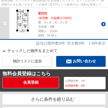
新着情報：サンシャイン鶴見緑地の空室情報ならコチラ。広々した2LDKで一家
団欒のときを過ごせます。この条件で8万円という無理のない賃料を実現してい
ますので、コスパ重視の方におす...
8
万
円
(管理費・共益費 6,700円)
敷：0ヶ月｜礼：2ヶ月
所在階：9階
間取り：2LDK
面積：56.95㎡
該当公開件数
9
件 空き数
9
件
1-9
件表示
チェックした物件をまとめて
検討リストに追加
お問い合わせ
無料会員登録はこちら
公開物件数：
0
件
会員登録
会員物件数：
0
件
さらに条件を絞り込む