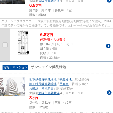
大阪府
大阪市鶴見区
浜
４丁目１２－１５
6.8
万円
築年数：築11年 ｜募集中：
1室
階数：8階建
グリーンハウスウエコー：大阪市長堀鶴見緑地鶴見緑地駅にも近くて便利。2014
年築で多くの方からご好評頂いている物件です。エレベーターがある物件です。
築7年の物件です。できるだけ...
6.8
万
円
(管理費・共益費 -)
敷：0ヶ月｜礼：15万円
所在階：4階
間取り：1K
面積：32.88㎡
サンシャイン鶴見緑地
賃貸｜マンション
地下鉄長堀鶴見緑地
「
鶴見緑地
」駅 徒歩6分
地下鉄長堀鶴見緑地
「
門真南
」駅 徒歩16分
片町線
「
鴻池新田
」駅 徒歩33分
大阪府
大阪市鶴見区
浜
４丁目２０－１０
8
万円
築年数：築31年 ｜募集中：
1室
階数：12階建