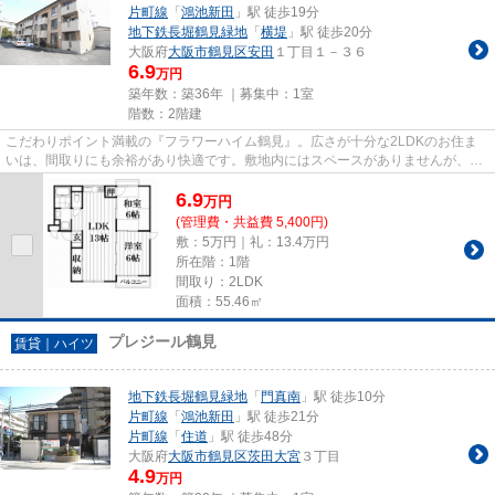
片町線
「
鴻池新田
」駅 徒歩19分
地下鉄長堀鶴見緑地
「
横堤
」駅 徒歩20分
大阪府
大阪市鶴見区
安田
１丁目１－３６
6.9
万円
築年数：築36年 ｜募集中：
1室
階数：2階建
こだわりポイント満載の『フラワーハイム鶴見』。広さが十分な2LDKのお住ま
いは、間取りにも余裕があり快適です。敷地内にはスペースがありませんが、近
隣には駐車場があります。使い...
6.9
万
円
(管理費・共益費 5,400円)
敷：5万円｜礼：13.4万円
所在階：1階
間取り：2LDK
面積：55.46㎡
プレジール鶴見
賃貸｜ハイツ
地下鉄長堀鶴見緑地
「
門真南
」駅 徒歩10分
片町線
「
鴻池新田
」駅 徒歩21分
片町線
「
住道
」駅 徒歩48分
大阪府
大阪市鶴見区
茨田大宮
３丁目
4.9
万円