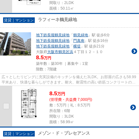
間取り：2LDK
面積：50.11㎡
ラフィーネ鶴見緑地
賃貸｜マンション
地下鉄長堀鶴見緑地
「
鶴見緑地
」駅 徒歩6分
地下鉄長堀鶴見緑地
「
門真南
」駅 徒歩16分
地下鉄長堀鶴見緑地
「
横堤
」駅 徒歩21分
大阪府
大阪市鶴見区
浜
４丁目１２－１０
8.5
万円
築年数：築30年 ｜募集中：
1室
階数：7階建
広々としたリビングに充実設備のキッチンを備えた3LDK。お部屋の広さも58.99
平米あり、快適な暮らしができます。耐火、耐震性の高い鉄筋コンクリートの建
物。家賃8.5万円と、納得の価...
8.5
万
円
(管理費・共益費 7,000円)
敷：5万円｜礼：8.5万円
所在階：6階
間取り：3LDK
面積：58.99㎡
メゾン・ド・プレセアンス
賃貸｜マンション