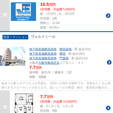
10.5
万
円
(管理費・共益費 5,000円)
敷：15万円｜礼：35万円
所在階：2階
間取り：2LDK
面積：63.00㎡
ヴェルドミール
賃貸｜マンション
地下鉄長堀鶴見緑地
「
鶴見緑地
」駅 徒歩10分
地下鉄長堀鶴見緑地
「
横堤
」駅 徒歩18分
地下鉄長堀鶴見緑地
「
門真南
」駅 徒歩21分
大阪府
大阪市鶴見区
浜
３丁目１１－４１
7.7
万円
築年数：築31年 ｜募集中：
1室
階数：9階建
徒歩でも駅へのアクセスが可能な、10分に立地する物件です。衣類をたくさん収
納できるクローゼットがあります。高いレベルの耐震・耐火・遮音性が魅力の鉄
骨鉄筋コンクリート構造。こ...
7.7
万
円
(管理費・共益費 10,000円)
敷：0ヶ月｜礼：1.5ヶ月
所在階：8階