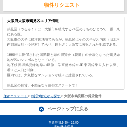
物件リクエスト
大阪府大阪市鶴見区エリア情報
鶴見区（つるみく）は、大阪市を構成する24区のうちのひとつで一番、東
にある区。
大阪市の大半は摂津国地域であるが、鶴見区はその大半が河内国（旧北河
内郡茨田町・今津村）であり、最も遅く大阪市に吸収された地域である。
1990年に開催された国際花と緑の博覧会（花博）の会場となった鶴見緑
地が区のシンボルとなっている。
地下鉄長堀鶴見緑地線の延伸、学研都市線のJR東西線乗り入れ以降、
着々と人口が増加。
区内では、大規模なマンションが続々と建設されている。
鶴見区の賃貸、不動産なら住都エステートで！
住都エステート
>
(賃貸)地域から探す
>
大阪市鶴見区の賃貸物件
ページトップに戻る
営業時間:9:30～18:00
定休日:水曜日