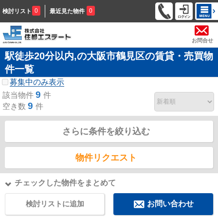
0
0
検討リスト
最近見た物件
お問合せ
駅徒歩20分以内,の大阪市鶴見区の賃貸・売買物
件一覧
募集中のみ表示
9
該当物件
件
9
空き数
件
さらに条件を絞り込む
物件リクエスト
チェックした物件をまとめて
検討リストに追加
お問い合わせ