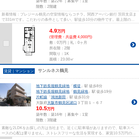
築年数：築22年 ｜募集中：
1室
階数：2階建
新着情報：プレジール鶴見の空室情報ならコチラ。関西アーバン銀行 茨田支店ま
で331mです。こだわりの条件として多い、駅徒歩10分の物件です。最上階の物
件です。住都エステートには、...
4.9
万
円
(管理費・共益費 4,000円)
敷：0万円｜礼：0ヶ月
所在階：2階
間取り：1K
面積：23.00㎡
サンルネス鶴見
賃貸｜マンション
地下鉄長堀鶴見緑地
「
横堤
」駅 徒歩8分
地下鉄長堀鶴見緑地
「
鶴見緑地
」駅 徒歩19分
片町線
「
鴻池新田
」駅 徒歩31分
大阪府
大阪市鶴見区
諸口
３丁目１－６７
10.5
万円
築年数：築16年 ｜募集中：
1室
階数：3階建
素敵な2LDKをお探しの方は当社まで。近くに駐車場がありますので、駐車スペ
ースの心配は要りません。ストレスフリーな生活を実現する、家賃10.5万円のお
部屋。当社スタッフの豊富な経...