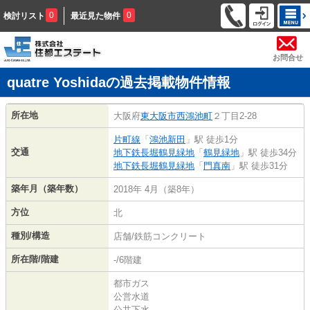
0
0
検討リスト
最近見た物件
お問合せ
quatre Yoshidaの過去掲載物件情報
所在地
大阪府
東大阪市
西鴻池町
２丁目2-28
片町線
「
鴻池新田
」駅 徒歩1分
交通
地下鉄長堀鶴見緑地
「
鶴見緑地
」駅 徒歩34分
地下鉄長堀鶴見緑地
「
門真南
」駅 徒歩31分
築年月（築年数）
2018年 4月（築8年）
方位
北
種別/構造
店舗/鉄筋コンクリート
所在階/階建
-/6階建
都市ガス
公営水道
公共下水