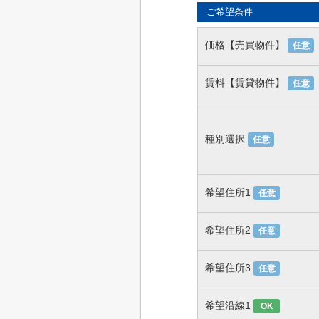
ご希望条件
価格【売買物件】
任意
賃料【賃貸物件】
任意
種別選択
任意
希望住所1
任意
希望住所2
任意
希望住所3
任意
希望沿線1
OK