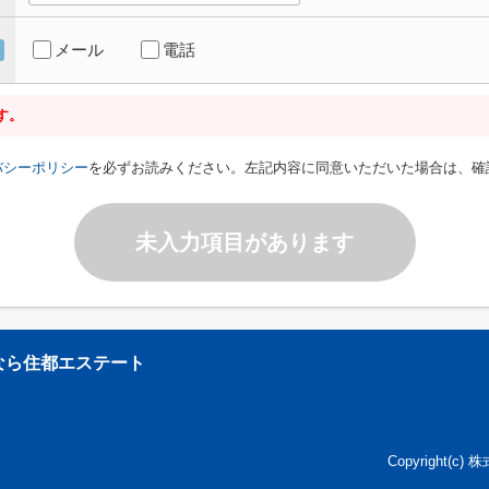
メール
電話
す。
バシーポリシー
を必ずお読みください。左記内容に同意いただいた場合は、確
未入力項目があります
なら住都エステート
Copyright(c)