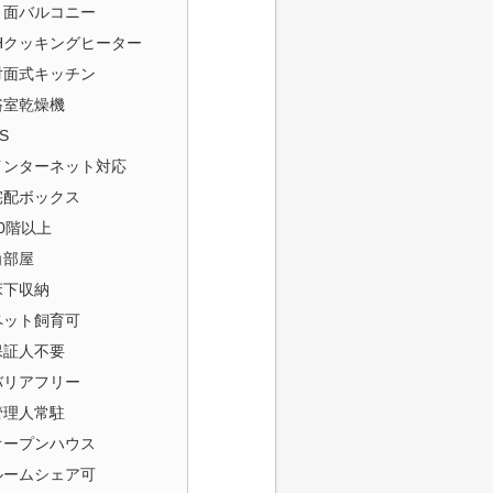
３面バルコニー
IHクッキングヒーター
対面式キッチン
浴室乾燥機
S
インターネット対応
宅配ボックス
20階以上
角部屋
床下収納
ペット飼育可
保証人不要
バリアフリー
管理人常駐
オープンハウス
ルームシェア可