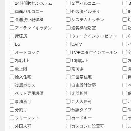
24時間換気システム
２面バルコニー
両面バルコニー
外観タイル張り
食器洗い乾燥機
システムキッチン
アイランドキッチン
追焚機能浴室
床暖房
ウォークインクロゼット
C
BS
CATV
オートロック
TVモニタ付インターホン
2階以上
10階以上
最上階
南向き
輸入住宅
二世帯住宅
複層ガラス
自由設計対応
ペット専用設備
楽器相談
事務所可
２人入居可
分割可
分譲タイプ
フリーレント
カードキー
外国人可
ガスコンロ設置可