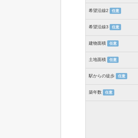
希望沿線2
任意
希望沿線3
任意
建物面積
任意
土地面積
任意
駅からの徒歩
任意
築年数
任意