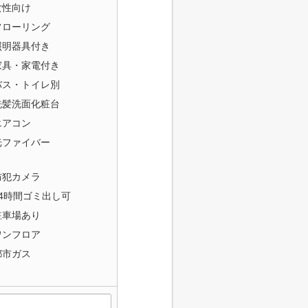
女性向け
フローリング
照明器具付き
家具・家電付き
バス・トイレ別
洗髪洗面化粧台
エアコン
光ファイバー
防犯カメラ
24時間ゴミ出し可
駐車場あり
ワンフロア
都市ガス