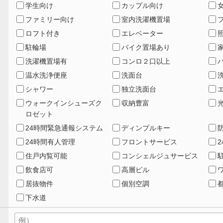
学生向け
カップル向け
ファミリー向け
室内洗濯機置場
ロフト付き
エレベーター
駐輪場
バイク置場あり
洗濯機置場有
コンロ２口以上
温水洗浄便座
洗面台
シャワー
独立洗面台
ウォークインシューズク
収納豊富
ロゼット
24時間緊急通報システム
ディンプルキー
24時間有人管理
フロントサービス
住戸内覧可能
コンシェルジュサービス
飲食店可
高層ビル
居抜物件
個別空調
下水道