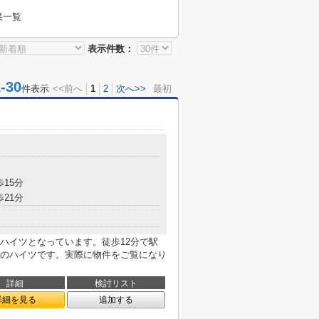
果一覧
表示件数：
30
件表示
<<前へ
1
2
次へ>>
最初
歩15分
歩21分
ハイツとなっています。徒歩12分で駅
のハイツです。実際に物件をご覧になり
詳細
検討リスト
詳細を見る
追加する