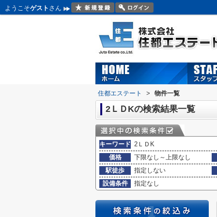
ようこそ
ゲスト
さん
住都エステート
>
物件一覧
2ＬＤKの検索結果一覧
キーワード
2ＬＤK
価格
下限なし～上限なし
駅徒歩
指定しない
設備条件
指定なし