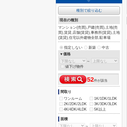
種別で絞り込む
現在の種別
マンション(売買),戸建(売買),土地(売
買),賃貸,店舗(賃貸),事務所(賃貸),土地
(賃貸),住宅以外建物全部,駐車場
指定しない
新築
中古
▼価格
～
値下げ物件
52
件が該当
間取り
ワンルーム
1K/1DK/1LDK
2K/2DK/2LDK
3K/3DK/3LDK
4K/4DK/4LDK
5K以上
面積
～