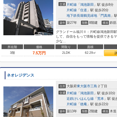
交通
片町線
「
鴻池新田
」駅 徒歩8分
片町線
「
住道
」駅 徒歩20分
地下鉄長堀鶴見緑地
「
門真南
」駅
築27年
8階建
鉄筋
築年
階数
構造
グランドール福川Ⅱ：片町線鴻池新田駅
して、自信をもって情報を提供できるマ
少な...
所在階
価格
間取り
面積
7.5
万円
3階
2LDK
62.29㎡
ネオレジデンス
大阪府
東大阪市
三島
２丁目
住所
交通
片町線
「
鴻池新田
」駅 徒歩10分
近鉄けいはんな線
「
荒本
」駅 徒
片町線
「
徳庵
」駅 徒歩22分
築13年
2階建
木造
築年
階数
構造