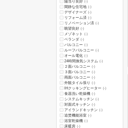
陽当り良好
(-)
閑静な住宅地
(-)
デザイナーズ
(-)
リフォーム済
(-)
リノベーション済
(-)
眺望良好
(-)
メゾネット
(-)
ベランダ
(-)
バルコニー
(-)
ルーフバルコニー
(-)
オール電化
(-)
24時間換気システム
(-)
２面バルコニー
(-)
３面バルコニー
(-)
両面バルコニー
(-)
外観タイル張り
(-)
IHクッキングヒーター
(-)
食器洗い乾燥機
(-)
システムキッチン
(-)
対面式キッチン
(-)
アイランドキッチン
(-)
追焚機能浴室
(-)
浴室乾燥機
(-)
床暖房
(-)