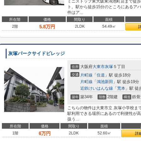
ミニストップ東大阪東鴻池町店まで徒歩
ト。駅から徒歩15分のところにあるア
件はア...
所在階
価格
間取り
面積
5.8
万円
2階
2LDK
54.49㎡
灰塚パークサイドビレッジ
大阪府
大東市
灰塚
５丁目
住所
交通
片町線
「
住道
」駅 徒歩18分
片町線
「
鴻池新田
」駅 徒歩19分
近鉄けいはんな線
「
荒本
」駅 徒
築34年
2階建
鉄骨
築年
階数
構造
こちらの物件は大東市立 灰塚小学校まで
駅利用できる場所にあるので利便性が高
扱う...
所在階
価格
間取り
面積
6
万円
1階
2LDK
52.60㎡
詳