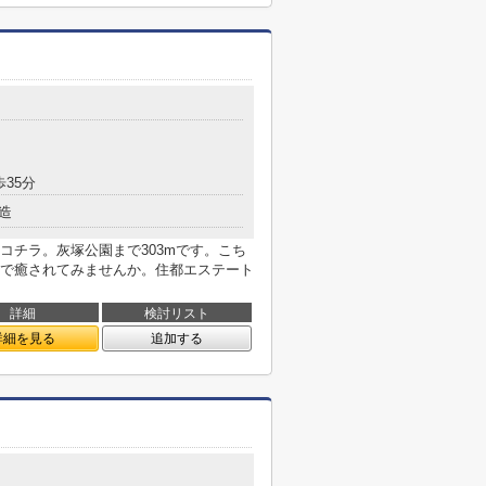
歩35分
造
コチラ。灰塚公園まで303mです。こち
で癒されてみませんか。住都エステート
詳細
検討リスト
詳細を見る
追加する