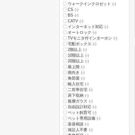
ウォークインクロゼット
(-)
CS
(-)
BS
(-)
CATV
(-)
インターネット対応
(-)
オートロック
(-)
TVモニタ付インターホン
(-)
宅配ボックス
(-)
2階以上
(-)
10階以上
(-)
20階以上
(-)
最上階
(-)
南向き
(-)
角部屋
(-)
輸入住宅
(-)
二世帯住宅
(-)
床下収納
(-)
複層ガラス
(-)
自由設計対応
(-)
ペット飼育可
(-)
ペット専用設備
(-)
楽器相談
(-)
保証人不要
(-)