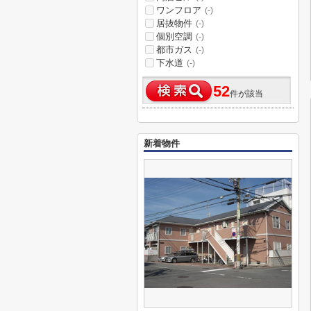
ワンフロア
(-)
居抜物件
(-)
個別空調
(-)
都市ガス
(-)
下水道
(-)
52
件が該当
新着物件