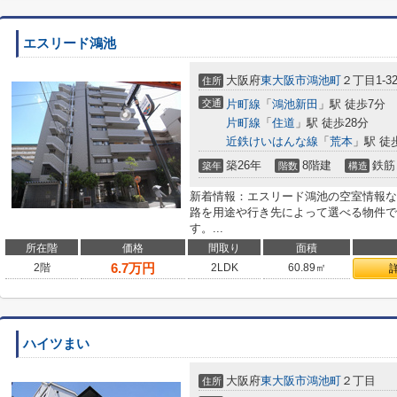
エスリード鴻池
大阪府
東大阪市
鴻池町
２丁目1-3
住所
交通
片町線
「
鴻池新田
」駅 徒歩7分
片町線
「
住道
」駅 徒歩28分
近鉄けいはんな線
「
荒本
」駅 徒
築26年
8階建
鉄筋
築年
階数
構造
新着情報：エスリード鴻池の空室情報な
路を用途や行き先によって選べる物件で
す。...
所在階
価格
間取り
面積
6.7
万円
2階
2LDK
60.89㎡
ハイツまい
大阪府
東大阪市
鴻池町
２丁目
住所