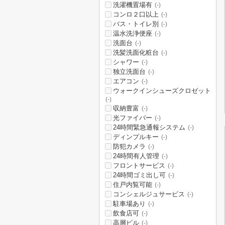
洗濯機置場有
(-)
コンロ２口以上
(-)
バス・トイレ別
(-)
温水洗浄便座
(-)
洗面台
(-)
洗髪洗面化粧台
(-)
シャワー
(-)
独立洗面台
(-)
エアコン
(-)
ウォークインシューズクロゼット
(-)
収納豊富
(-)
光ファイバー
(-)
24時間緊急通報システム
(-)
ディンプルキー
(-)
防犯カメラ
(-)
24時間有人管理
(-)
フロントサービス
(-)
24時間ゴミ出し可
(-)
住戸内覧可能
(-)
コンシェルジュサービス
(-)
駐車場あり
(-)
飲食店可
(-)
高層ビル
(-)