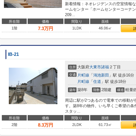
新着情報：ネオレジデンスの空室情報な
ームセンター「ホームセンターコーナン
209...
所在階
価格
間取り
面積
7.3
万円
1階
1LDK
46.06㎡
IB-21
大阪府
大東市
諸福
２丁目
住所
交通
片町線
「
鴻池新田
」駅 徒歩16分
片町線
「
住道
」駅 徒歩18分
築8年
2階建
軽量
築年
階数
構造
周辺に駅が2つあるので電車での移動が
す。築8年の物件。いち早くご希望の条
スタッ...
所在階
価格
間取り
面積
8.3
万円
2階
2LDK
61.73㎡