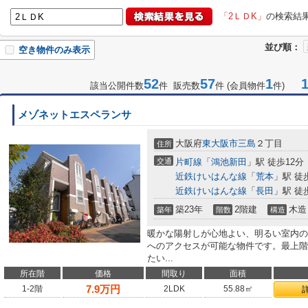
「2ＬＤK」
の検索結
並び順：
空き物件のみ表示
52
57
1
1-
該当公開件数
件 販売数
件 (会員物件
件)
メゾネットエスペランサ
大阪府
東大阪市
三島
２丁目
住所
交通
片町線
「
鴻池新田
」駅 徒歩12分
近鉄けいはんな線
「
荒本
」駅 徒
近鉄けいはんな線
「
長田
」駅 徒
築23年
2階建
木造
築年
階数
構造
暖かな陽射しが心地よい、明るい室内の
へのアクセスが可能な物件です。最上階
たい...
所在階
価格
間取り
面積
7.9
万円
1-2階
2LDK
55.88㎡