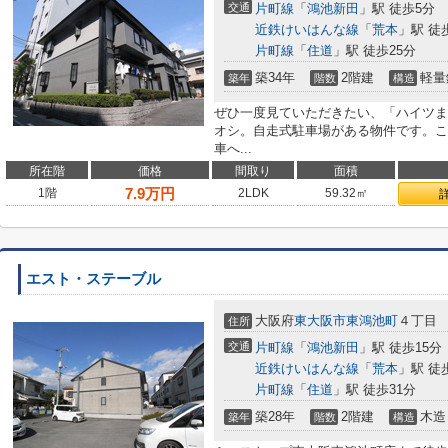
交通
片町線
「
鴻池新田
」駅 徒歩5分
近鉄けいはんな線
「
荒本
」駅 徒
片町線
「
住道
」駅 徒歩25分
築34年
2階建
軽量
築年
階数
構造
ぜひ一度見ていただきたい、「ハイツま
オシ。自走式駐車場がある物件です。こ
車へ...
所在階
価格
間取り
面積
7.9
万円
1階
2LDK
59.32㎡
エスト・ステーブル
大阪府
東大阪市
東鴻池町
４丁目
住所
交通
片町線
「
鴻池新田
」駅 徒歩15分
近鉄けいはんな線
「
荒本
」駅 徒
片町線
「
住道
」駅 徒歩31分
築28年
2階建
木造
築年
階数
構造