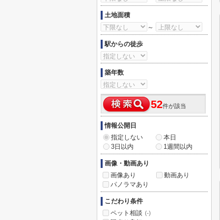
土地面積
～
駅からの徒歩
築年数
52
件が該当
情報公開日
指定しない
本日
3日以内
1週間以内
画像・動画あり
画像あり
動画あり
パノラマあり
こだわり条件
ペット相談
(-)