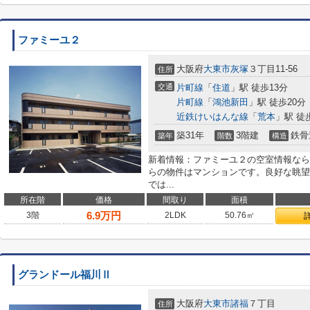
ファミーユ２
大阪府
大東市
灰塚
３丁目11-56
住所
交通
片町線
「
住道
」駅 徒歩13分
片町線
「
鴻池新田
」駅 徒歩20分
近鉄けいはんな線
「
荒本
」駅 徒
築31年
3階建
鉄骨
築年
階数
構造
新着情報：ファミーユ２の空室情報なら
らの物件はマンションです。良好な眺望
では...
所在階
価格
間取り
面積
6.9
万円
3階
2LDK
50.76㎡
グランドール福川Ⅱ
大阪府
大東市
諸福
７丁目
住所