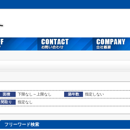
面積
下限なし～上限なし
築年数
指定しない
間取り
指定なし
フリーワード検索