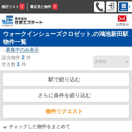
0
0
検討リスト
最近見た物件
お問合せ
ウォークインシューズクロゼット,の鴻池新田駅
物件一覧
募集中のみ表示
2
該当物件
件
1
空き数
件
駅で絞り込む
さらに条件を絞り込む
物件リクエスト
チェックした物件をまとめて