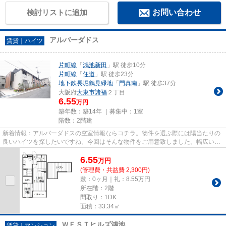
検討リストに追加
お問い合わせ
アルバーダドス
賃貸｜ハイツ
片町線
「
鴻池新田
」駅 徒歩10分
片町線
「
住道
」駅 徒歩23分
地下鉄長堀鶴見緑地
「
門真南
」駅 徒歩37分
大阪府
大東市
諸福
２丁目
6.55
万円
築年数：築14年 ｜募集中：
1室
階数：2階建
新着情報：アルバーダドスの空室情報ならコチラ。物件を選ぶ際には陽当たりの
良いハイツを探したいですね。今回はそんな物件をご用意致しました。幅広い層
に好評な、駅から徒歩10分に...
6.55
万
円
(管理費・共益費 2,300円)
敷：0ヶ月｜礼：8.55万円
所在階：2階
間取り：1DK
面積：33.34㎡
ＷＥＳＴヒルズ鴻池
賃貸｜マンション