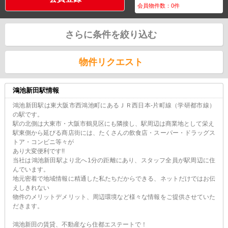
会員物件数：
0
件
さらに条件を絞り込む
物件リクエスト
鴻池新田駅情報
鴻池新田駅は東大阪市西鴻池町にあるＪＲ西日本-片町線（学研都市線）
の駅です。
駅の北側は大東市・大阪市鶴見区にも隣接し、駅周辺は商業地として栄え
駅東側から延びる商店街には、たくさんの飲食店・スーパー・ドラッグス
トア・コンビニ等々が
あり大変便利です!!
当社は鴻池新田駅より北へ1分の距離にあり、スタッフ全員が駅周辺に住
んでいます。
地元密着で地域情報に精通した私たちだからできる、ネットだけではお伝
えしきれない
物件のメリットデメリット、周辺環境など様々な情報をご提供させていた
だきます。
鴻池新田の賃貸、不動産なら住都エステートで！