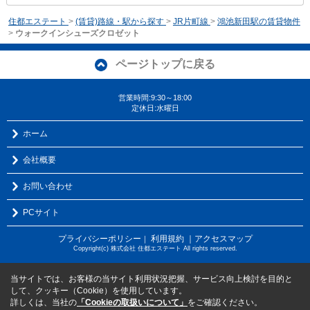
住都エステート
>
(賃貸)路線・駅から探す
>
JR片町線
>
鴻池新田駅の賃貸物件
>
ウォークインシューズクロゼット
ページトップに戻る
営業時間:9:30～18:00
定休日:水曜日
ホーム
会社概要
お問い合わせ
PCサイト
プライバシーポリシー
利用規約
｜アクセスマップ
｜
Copyright(c) 株式会社 住都エステート All rights reserved.
当サイトでは、お客様の当サイト利用状況把握、サービス向上検討を目的と
して、クッキー（Cookie）を使用しています。
詳しくは、当社の
「Cookieの取扱いについて」
をご確認ください。