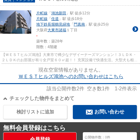
片町線
「
鴻池新田
」駅 徒歩12分
片町線
「
住道
」駅 徒歩18分
地下鉄長堀鶴見緑地
「
門真南
」駅 徒歩25分
大阪府
大東市
諸福
１丁目
-
築年数：築28年
階数：4階建
【ＷＥＳＴヒルズ鴻池】大東市で稀少なデザイーナーズマンション！３ＬＤＫ・
２ＬＤＫのお部屋が有り全戸室６０㎡超！！ 充実設備で快適生活。大型犬も相談
可です。
現在空室情報がありません。
ＷＥＳＴヒルズ鴻池へのお問い合わせはこちら
該当公開件数
2
件 空き数
1
件
1-2
件表示
チェックした物件をまとめて
検討リストに追加
お問い合わせ
無料会員登録はこちら
公開物件数：
0
件
会員登録