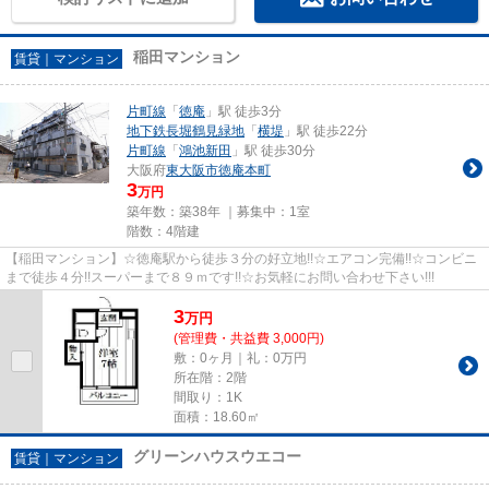
稲田マンション
賃貸｜マンション
片町線
「
徳庵
」駅 徒歩3分
地下鉄長堀鶴見緑地
「
横堤
」駅 徒歩22分
片町線
「
鴻池新田
」駅 徒歩30分
大阪府
東大阪市
徳庵本町
3
万円
築年数：築38年 ｜募集中：
1室
階数：4階建
【稲田マンション】☆徳庵駅から徒歩３分の好立地!!☆エアコン完備!!☆コンビニ
まで徒歩４分!!スーパーまで８９ｍです!!☆お気軽にお問い合わせ下さい!!!
3
万
円
(管理費・共益費 3,000円)
敷：0ヶ月｜礼：0万円
所在階：2階
間取り：1K
面積：18.60㎡
グリーンハウスウエコー
賃貸｜マンション