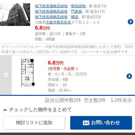
地下鉄長堀鶴見緑地
「
鶴見緑地
」駅 徒歩7分
地下鉄長堀鶴見緑地
「
門真南
」駅 徒歩17分
地下鉄長堀鶴見緑地
「
横堤
」駅 徒歩22分
大阪府
大阪市鶴見区
浜
４丁目１２－１５
6.8
万円
築年数：築11年 ｜募集中：
1室
階数：8階建
グリーンハウスウエコー：大阪市長堀鶴見緑地鶴見緑地駅にも近くて便利。2014
年築で多くの方からご好評頂いている物件です。エレベーターがある物件です。
築7年の物件です。できるだけ...
6.8
万
円
(管理費・共益費 -)
敷：0ヶ月｜礼：15万円
所在階：4階
間取り：1K
面積：32.88㎡
該当公開件数
2
件 空き数
2
件
1-2
件表示
チェックした物件をまとめて
検討リストに追加
お問い合わせ