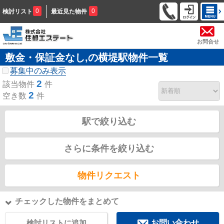
0
0
検討リスト
最近見た物件
お問合せ
敷金・保証金なし,の横堤駅物件一覧
募集中のみ表示
2
該当物件
件
2
空き数
件
駅で絞り込む
さらに条件を絞り込む
物件リクエスト
チェックした物件をまとめて
検討リストに追加
お問い合わせ