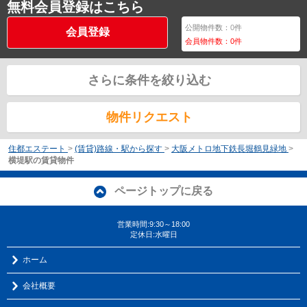
無料会員登録はこちら
公開物件数：
0
件
会員登録
会員物件数：
0
件
さらに条件を絞り込む
物件リクエスト
住都エステート
>
(賃貸)路線・駅から探す
>
大阪メトロ地下鉄長堀鶴見緑地
>
横堤駅の賃貸物件
ページトップに戻る
営業時間:9:30～18:00
定休日:水曜日
ホーム
会社概要