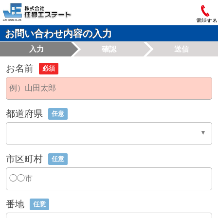
電話する
お問い合わせ内容の入力
入力
確認
送信
お名前
必須
都道府県
任意
市区町村
任意
番地
任意