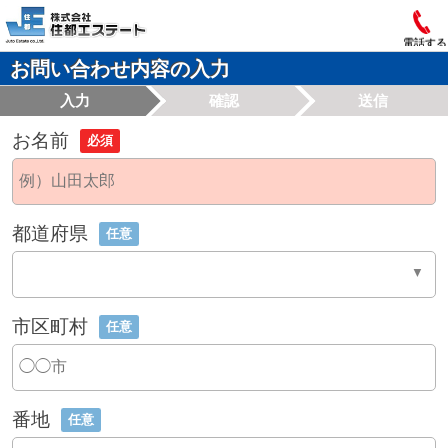
電話する
お問い合わせ内容の入力
入力
確認
送信
お名前
必須
都道府県
任意
市区町村
任意
番地
任意