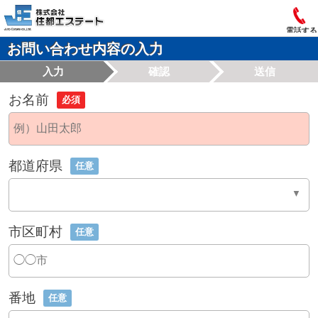
電話する
お問い合わせ内容の入力
入力
確認
送信
お名前
必須
都道府県
任意
市区町村
任意
番地
任意