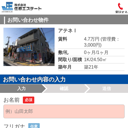
電話する
お問い合わせ物件
アテネⅠ
賃料
4.7万円
(管理費：
3,000円)
敷/礼
0ヶ月/1ヶ月
間取り/面積
1K/24.50㎡
築年月
築21年
お問い合わせ内容の入力
入力
確認
送信
お名前
必須
フリガナ
任意