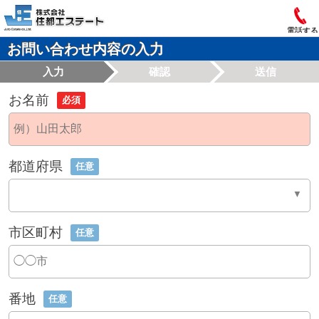
電話する
お問い合わせ内容の入力
入力
確認
送信
お名前
必須
都道府県
任意
市区町村
任意
番地
任意