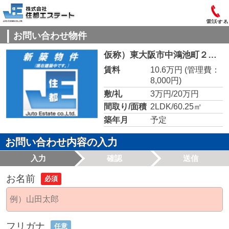
電話する
お問い合わせ物件
仮称）東大阪市中鴻池町２丁目計画
賃料
10.6万円
(管理費：
8,000円)
敷/礼
3万円/20万円
間取り/面積
2LDK/60.25㎡
築年月
予定
お問い合わせ内容の入力
入力
確認
送信
お名前
必須
フリガナ
任意