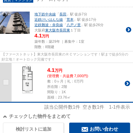
地下鉄中央線
「
長田
」駅 徒歩7分
近鉄けいはんな線
「
荒本
」駅 徒歩17分
近鉄難波・奈良線
「
八戸ノ里
」駅 徒歩26分
大阪府
東大阪市
長田東
１丁目
4.1
万円
築年数：築29年 ｜募集中：
1室
階数：8階建
【ファーストネット】東大阪市長田東のＲＣマンションです！駅まで徒歩5分の
好立地！オートロック完備です！
4.1
万
円
(管理費・共益費 7,000円)
敷：0ヶ月｜礼：0万円
所在階：2階
間取り：1K
面積：23.76㎡
該当公開件数
1
件 空き数
1
件
1-1
件表示
チェックした物件をまとめて
検討リストに追加
お問い合わせ