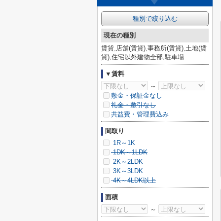
種別で絞り込む
現在の種別
賃貸,店舗(賃貸),事務所(賃貸),土地(賃
貸),住宅以外建物全部,駐車場
▼賃料
～
敷金・保証金なし
礼金・敷引なし
共益費・管理費込み
間取り
1R～1K
1DK～1LDK
2K～2LDK
3K～3LDK
4K～4LDK以上
面積
～