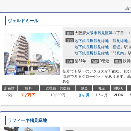
該
ヴェルドミール
大阪府
大阪市鶴見区
浜
３丁目１
住所
交通
地下鉄長堀鶴見緑地
「
鶴見緑地
」
地下鉄長堀鶴見緑地
「
横堤
」駅 
地下鉄長堀鶴見緑地
「
門真南
」駅
築31年
9階建
鉄骨
築年
階数
構造
徒歩でも駅へのアクセスが可能な、10
収納できるクローゼットがあります。高
鉄骨...
所在階
賃料
管理費・共益費
敷金
礼金
間取り
7.7
万円
0ヶ月
8階
10,000円
1.5ヶ月
2LDK
ラフィーネ鶴見緑地