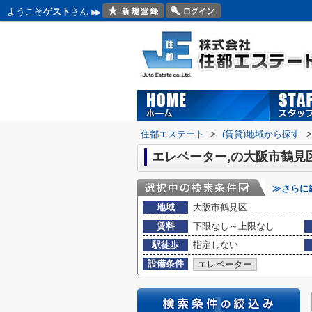
ようこそ
ゲスト
さん
住都エステート
>
(賃貸)地域から探す
>
エレベーター,の大阪市鶴見
≫さらに
地域
大阪市鶴見区
賃料
下限なし～上限なし
駅徒歩
指定しない
設備条件
エレベーター