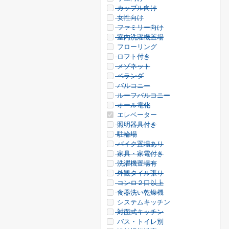
カップル向け
女性向け
ファミリー向け
室内洗濯機置場
フローリング
ロフト付き
メゾネット
ベランダ
バルコニー
ルーフバルコニー
オール電化
エレベーター
照明器具付き
駐輪場
バイク置場あり
家具・家電付き
洗濯機置場有
外観タイル張り
コンロ２口以上
食器洗い乾燥機
システムキッチン
対面式キッチン
バス・トイレ別