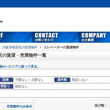
大阪市鶴見区の賃貸物件
>
エレベーターの賃貸物件
区の賃貸・売買物件一覧
細かいエリアに絞って見る。
面積
下限なし～上限なし
築年数
指定しない
間取り
指定なし
並び順：
空室物件のみ表示