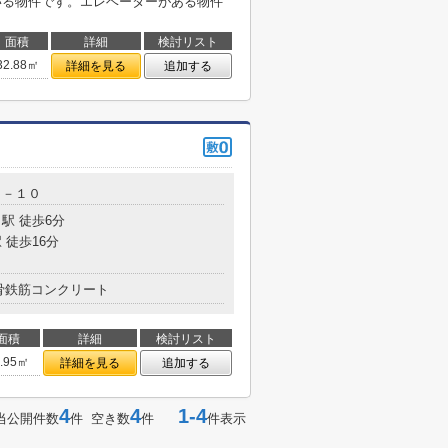
ている物件です。エレベーターがある物件
面積
詳細
検討リスト
32.88㎡
詳細を見る
追加する
０－１０
駅 徒歩6分
 徒歩16分
骨鉄筋コンクリート
面積
詳細
検討リスト
6.95㎡
詳細を見る
追加する
4
4
1-4
当公開件数
件 空き数
件
件表示