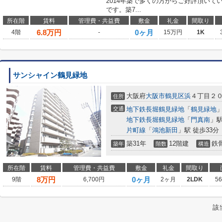
2014年築で多くの方からご好評頂い
です。築7...
所在階
賃料
管理費・共益費
敷金
礼金
間取り
6.8
万円
0ヶ月
4階
-
15万円
1K
サンシャイン鶴見緑地
大阪府
大阪市鶴見区
浜
４丁目２
住所
交通
地下鉄長堀鶴見緑地
「
鶴見緑地
」
地下鉄長堀鶴見緑地
「
門真南
」駅
片町線
「
鴻池新田
」駅 徒歩33分
築31年
12階建
鉄
築年
階数
構造
所在階
賃料
管理費・共益費
敷金
礼金
間取り
8
万円
0ヶ月
9階
6,700円
2ヶ月
2LDK
5
該