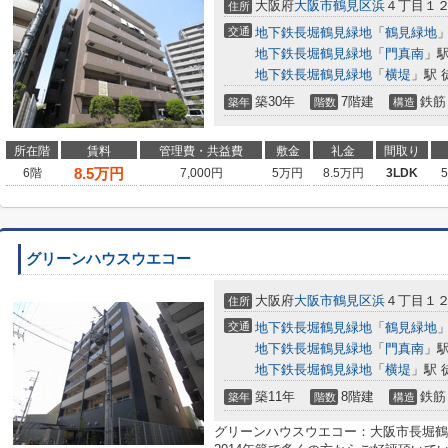
大阪府
大阪市鶴見区
浜
４丁目１
住所
交通
地下鉄長堀鶴見緑地
「
鶴見緑地
」
地下鉄長堀鶴見緑地
「
門真南
」駅
地下鉄長堀鶴見緑地
「
横堤
」駅 
築30年
7階建
鉄筋
築年
階数
構造
所在階
賃料
管理費・共益費
敷金
礼金
間取り
8.5
万円
6階
7,000円
5万円
8.5万円
3LDK
グリーンハウスウエコー
大阪府
大阪市鶴見区
浜
４丁目１
住所
交通
地下鉄長堀鶴見緑地
「
鶴見緑地
」
地下鉄長堀鶴見緑地
「
門真南
」駅
地下鉄長堀鶴見緑地
「
横堤
」駅 
築11年
8階建
鉄筋
築年
階数
構造
グリーンハウスウエコー：大阪市長堀鶴