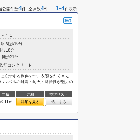
4
4
1-4
当公開件数
件 空き数
件
件表示
１－４１
駅 徒歩10分
徒歩18分
 徒歩21分
鉄筋コンクリート
分に立地する物件です。衣類をたくさん
いレベルの耐震・耐火・遮音性が魅力の
面積
詳細
検討リスト
50.11㎡
詳細を見る
追加する