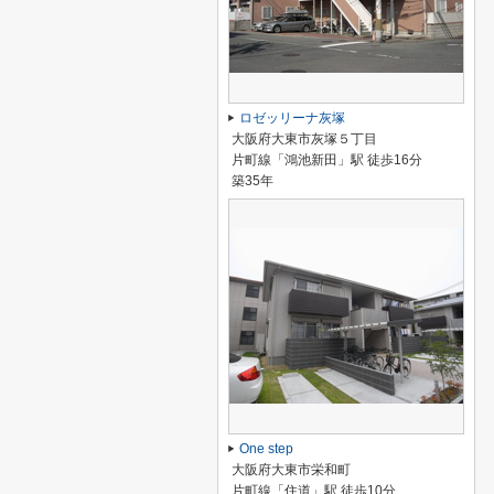
ロゼッリーナ灰塚
大阪府大東市灰塚５丁目
片町線「鴻池新田」駅 徒歩16分
築35年
One step
大阪府大東市栄和町
片町線「住道」駅 徒歩10分