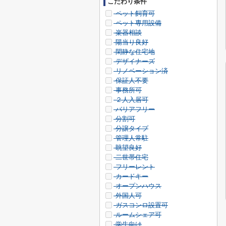
こだわり条件
ペット飼育可
ペット専用設備
楽器相談
陽当り良好
閑静な住宅地
デザイナーズ
リノベーション済
保証人不要
事務所可
２人入居可
バリアフリー
分割可
分譲タイプ
管理人常駐
眺望良好
二世帯住宅
フリーレント
カードキー
オープンハウス
外国人可
ガスコンロ設置可
ルームシェア可
学生向け