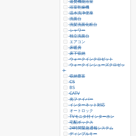
追焚機能浴室
浴室乾燥機
温水洗浄便座
洗面台
洗髪洗面化粧台
シャワー
独立洗面台
エアコン
床暖房
床下収納
ウォークインクロゼット
ウォークインシューズクロゼッ
ト
収納豊富
CS
BS
CATV
光ファイバー
インターネット対応
オートロック
TVモニタ付インターホン
宅配ボックス
24時間緊急通報システム
ディンプルキー