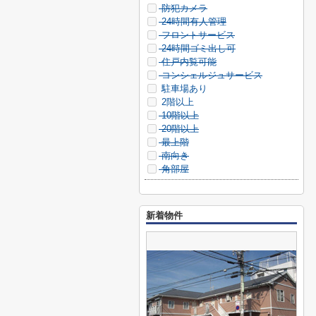
防犯カメラ
24時間有人管理
フロントサービス
24時間ゴミ出し可
住戸内覧可能
コンシェルジュサービス
駐車場あり
2階以上
10階以上
20階以上
最上階
南向き
角部屋
新着物件