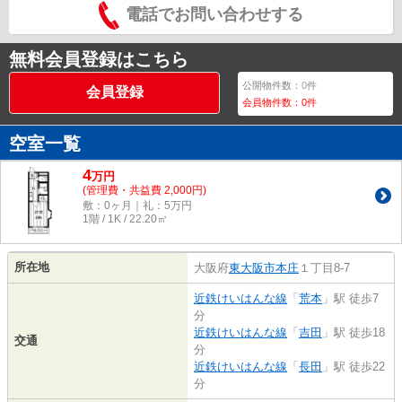
電話でお問い合わせする
無料会員登録はこちら
公開物件数：
0
件
会員登録
会員物件数：
0
件
空室一覧
4
万
円
(管理費・共益費 2,000円)
敷：0ヶ月｜礼：5万円
1階 / 1K / 22.20㎡
所在地
大阪府
東大阪市
本庄
１丁目8-7
近鉄けいはんな線
「
荒本
」駅 徒歩7
分
近鉄けいはんな線
「
吉田
」駅 徒歩18
交通
分
近鉄けいはんな線
「
長田
」駅 徒歩22
分