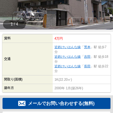
1 / 4
賃料
4万円
近鉄けいはんな線
「
荒本
」駅 徒歩7
分
近鉄けいはんな線
「
吉田
」駅 徒歩18
交通
分
近鉄けいはんな線
「
長田
」駅 徒歩22
分
間取り(面積)
1K(22.20㎡)
築年月
2000年 1月(築26年)
メールでお問い合わせする(無料)