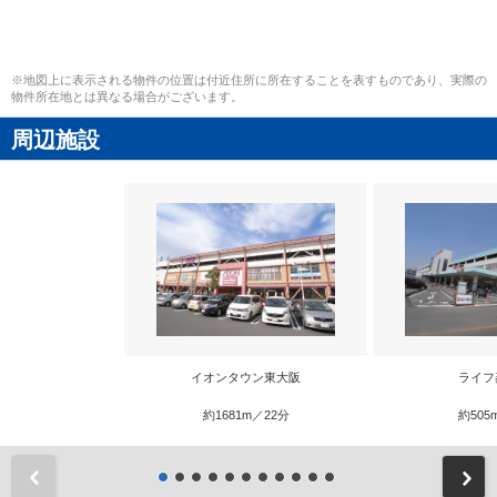
※地図上に表示される物件の位置は付近住所に所在することを表すものであり、実際の
物件所在地とは異なる場合がございます。
周辺施設
イオンタウン東大阪
ライフ
約1681m／22分
約505
前