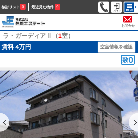
0
0
検討リスト
最近見た物件
お問合せ
ラ・ガーディアⅡ（
1
室）
賃料
4万円
空室情報を確認