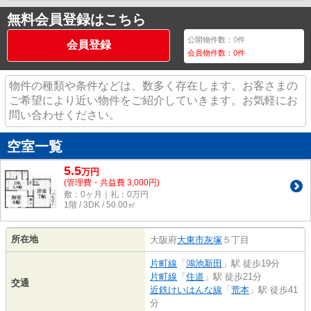
無料会員登録はこちら
公開物件数：
0
件
会員登録
会員物件数：
0
件
物件の種類や条件などは、数多く存在します。お客さまの
ご希望により近い物件をご紹介していきます。お気軽にお
問い合わせください。
空室一覧
5.5
万
円
(管理費・共益費 3,000円)
敷：0ヶ月｜礼：0万円
1階 / 3DK / 50.00㎡
所在地
大阪府
大東市
灰塚
５丁目
片町線
「
鴻池新田
」駅 徒歩19分
片町線
「
住道
」駅 徒歩21分
交通
近鉄けいはんな線
「
荒本
」駅 徒歩41
分