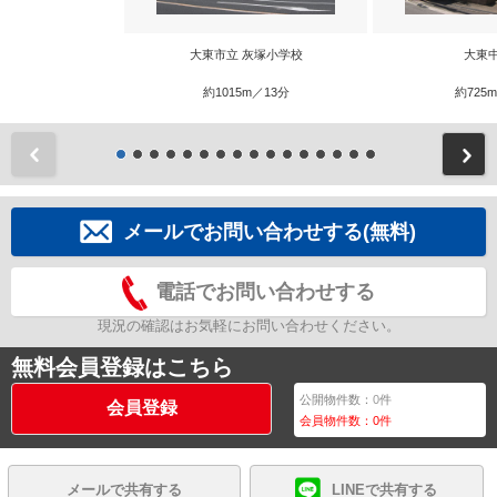
大東市立 灰塚小学校
大東
約1015m／13分
約725
前
メールでお問い合わせする(無料)
電話でお問い合わせする
現況の確認はお気軽にお問い合わせください。
無料会員登録はこちら
公開物件数：
0
件
会員登録
会員物件数：
0
件
メールで共有する
LINEで共有する