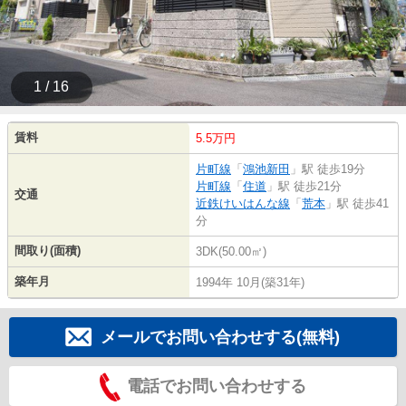
1 / 16
賃料
5.5万円
片町線
「
鴻池新田
」駅 徒歩19分
片町線
「
住道
」駅 徒歩21分
交通
近鉄けいはんな線
「
荒本
」駅 徒歩41
分
間取り(面積)
3DK(50.00㎡)
築年月
1994年 10月(築31年)
メールでお問い合わせする(無料)
電話でお問い合わせする