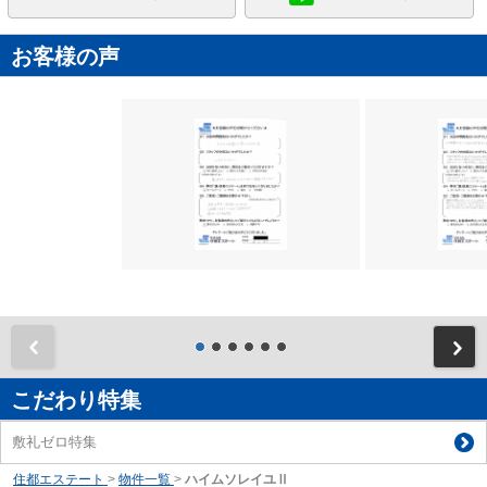
お客様の声
前
こだわり特集
敷礼ゼロ特集
住都エステート
>
物件一覧
>
ハイムソレイユⅡ