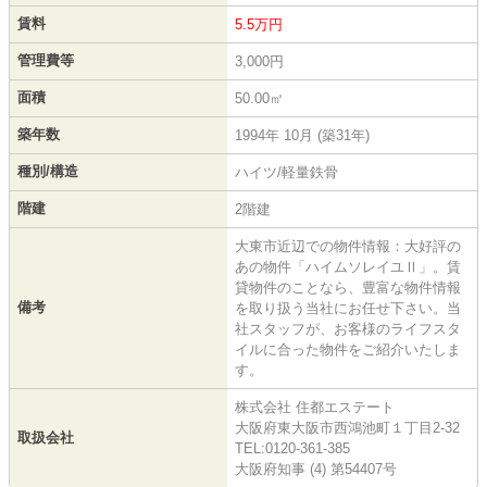
賃料
5.5万円
管理費等
3,000円
面積
50.00㎡
築年数
1994年 10月 (築31年)
種別/構造
ハイツ/軽量鉄骨
階建
2階建
大東市近辺での物件情報：大好評の
あの物件「ハイムソレイユⅡ」。賃
貸物件のことなら、豊富な物件情報
備考
を取り扱う当社にお任せ下さい。当
社スタッフが、お客様のライフスタ
イルに合った物件をご紹介いたしま
す。
株式会社 住都エステート
大阪府東大阪市西鴻池町１丁目2-32
取扱会社
TEL:0120-361-385
大阪府知事 (4) 第54407号