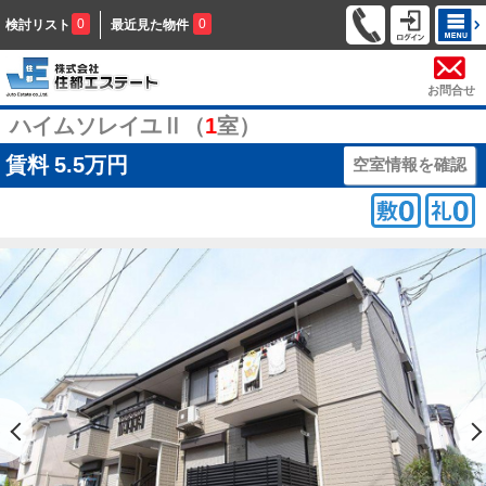
0
0
検討リスト
最近見た物件
お問合せ
ハイムソレイユⅡ（
1
室）
賃料
5.5万円
空室情報を確認